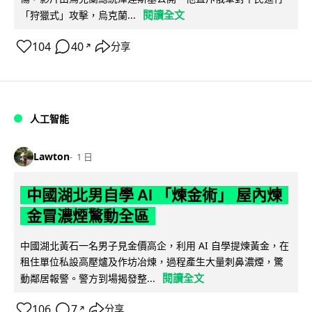
閱讀全文
「狩獵式」攻擊，烏克蘭...
104
40
分享
↗
人工智能
Lawton
1 日
中國湖北男自學 AI 「煉金術」 屋內煉
金冒濃煙驚動全區
中國湖北黃石一名男子見金價高企，利用 AI 自學提煉黃金，在
租住單位私設高壓爐及作坊冶煉，過程產生大量刺鼻濃煙，驚
閱讀全文
動鄰居報警。警方到場揭發整...
106
7
分享
↗