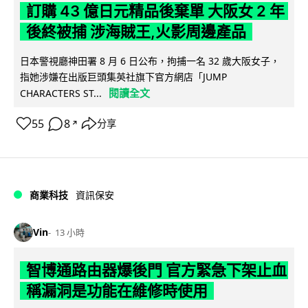
訂購 43 億日元精品後棄單 大阪女 2 年
後終被捕 涉海賊王,火影周邊產品
日本警視廳神田署 8 月 6 日公布，拘捕一名 32 歲大阪女子，
指她涉嫌在出版巨頭集英社旗下官方網店「JUMP
閱讀全文
CHARACTERS ST...
55
8
分享
↗
商業科技
資訊保安
Vin
13 小時
智博通路由器爆後門 官方緊急下架止血
稱漏洞是功能在維修時使用