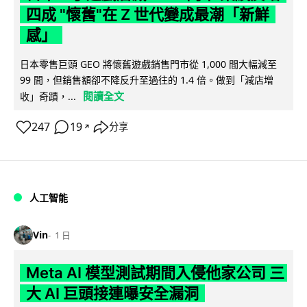
四成 "懷舊"在 Z 世代變成最潮「新鮮
感」
日本零售巨頭 GEO 將懷舊遊戲銷售門市從 1,000 間大幅減至
99 間，但銷售額卻不降反升至過往的 1.4 倍。做到「減店增
閱讀全文
收」奇蹟，...
247
19
分享
↗
人工智能
Vin
1 日
Meta AI 模型測試期間入侵他家公司 三
大 AI 巨頭接連曝安全漏洞