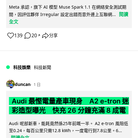
Meta 承認，旗下 AI 模型 Muse Spark 1.1 在網絡安全測試期
閱讀
間，因評估夥伴 Irregular 設定出錯而意外連上互聯網...
全文
139
20
分享
↗
科技娛樂
科技新聞
duncan
1 日
Audi 最慳電量產車現身 A2 e-tron 迷
彩造型曝光 快充 26 分鐘充滿 8 成電
Audi 呢部新車，能耗竟然係25年前嘅一半。 A2 e-tron 風阻低
至0.24，每百公里只需12.8 kWh，一度電行到7.8公里。6...
閱讀全文