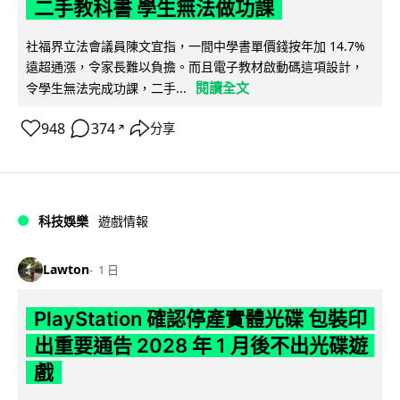
二手教科書 學生無法做功課
社福界立法會議員陳文宜指，一間中學書單價錢按年加 14.7%
遠超通漲，令家長難以負擔。而且電子教材啟動碼這項設計，
閱讀全文
令學生無法完成功課，二手...
948
374
分享
↗
科技娛樂
遊戲情報
Lawton
1 日
PlayStation 確認停產實體光碟 包裝印
出重要通告 2028 年 1 月後不出光碟遊
戲