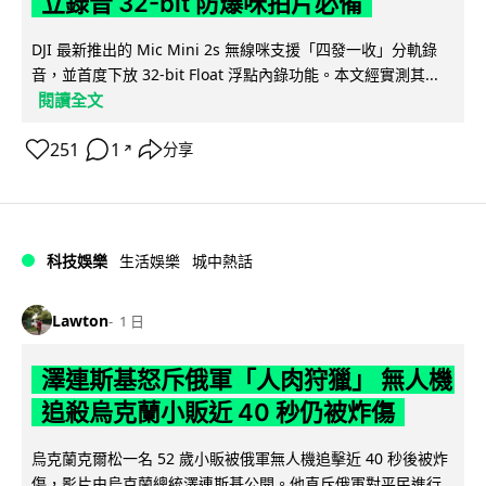
立錄音 32-bit 防爆咪拍片必備
DJI 最新推出的 Mic Mini 2s 無線咪支援「四發一收」分軌錄
音，並首度下放 32-bit Float 浮點內錄功能。本文經實測其...
閱讀全文
251
1
分享
↗
科技娛樂
生活娛樂
城中熱話
Lawton
1 日
澤連斯基怒斥俄軍「人肉狩獵」 無人機
追殺烏克蘭小販近 40 秒仍被炸傷
烏克蘭克爾松一名 52 歲小販被俄軍無人機追擊近 40 秒後被炸
傷，影片由烏克蘭總統澤連斯基公開。他直斥俄軍對平民進行