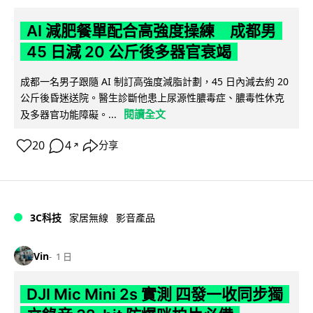
AI 減肥餐單配合高強度操練 成都男
45 日減 20 公斤後多器官衰竭
成都一名男子跟隨 AI 制訂高強度減脂計劃，45 日內減去約 20
公斤後昏迷送院。醫生診斷他患上尿源性膿毒症、膿毒性休克
閱讀全文
及多器官功能障礙。...
20
4
分享
↗
3C科技
家居無線
影音產品
Vin
1 日
DJI Mic Mini 2s 實測 四發一收同步獨