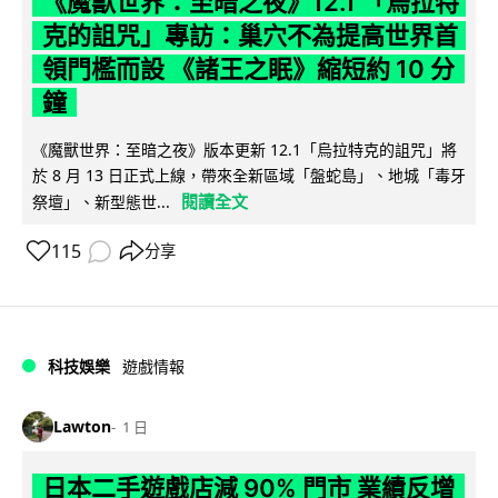
《魔獸世界：至暗之夜》12.1 「烏拉特
克的詛咒」專訪：巢穴不為提高世界首
領門檻而設 《諸王之眠》縮短約 10 分
鐘
《魔獸世界：至暗之夜》版本更新 12.1「烏拉特克的詛咒」將
於 8 月 13 日正式上線，帶來全新區域「盤蛇島」、地城「毒牙
閱讀全文
祭壇」、新型態世...
115
分享
科技娛樂
遊戲情報
Lawton
1 日
日本二手遊戲店減 90% 門市 業績反增