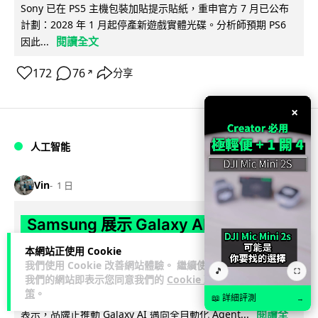
Sony 已在 PS5 主機包裝加貼提示貼紙，重申官方 7 月已公布
計劃：2028 年 1 月起停產新遊戲實體光碟。分析師預期 PS6
閱讀全文
因此...
172
76
分享
↗
×
人工智能
Vin
1 日
Samsung 展示 Galaxy AI 新方向 未來
手機毋須輸入文字 轉向 Agent 全自動操
本網站正使用 Cookie
作
我們使用 Cookie 改善網站體驗。 繼續使用
🎵
⛶
我們的網站即表示您同意我們的
Cookie 政
策
。
Samsung 電子 MX 部門顧客體驗辦公室主管兼副總裁 Jay Kim
📖 詳細評測
→
閱讀全
表示，品牌正推動 Galaxy AI 邁向全自動化 Agent...