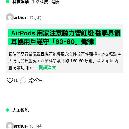
科技娛樂
生活科技
健康
arthur
17 小時
AirPods 用家注意聽力響紅燈 醫學界籲
耳機用戶謹守「60-60」鐵律
長時間高音量佩戴耳機可能導致永久性噪音性聽損。本文盤點 4
大聽力受損警號，介紹科學護耳的「60-60 原則」及 Apple 內
閱讀全文
置防護功能，...
16
分享
人工智能
arthur
18 小時