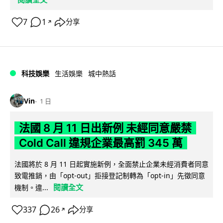
7
1
分享
↗
科技娛樂
生活娛樂
城中熱話
Vin
1 日
法國 8 月 11 日出新例 未經同意嚴禁
Cold Call 違規企業最高罰 345 萬
法國將於 8 月 11 日起實施新例，全面禁止企業未經消費者同意
致電推銷，由「opt-out」拒接登記制轉為「opt-in」先徵同意
閱讀全文
機制。違...
337
26
分享
↗