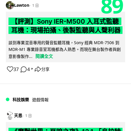
89
Lawton
1 日
【評測】Sony IER-M500 入耳式監聽
耳機：現場拍攝、後製監聽與人聲利器
談到專業混音專用的聲音監聽耳機，Sony 經典 MDR-7506 到
MDR-M1 專業錄音室耳機都為人熟悉。而現在舞台製作者與創
閱讀全文
意影像製作...
37
4
分享
↗
科技娛樂
遊戲情報
天恩
1 日