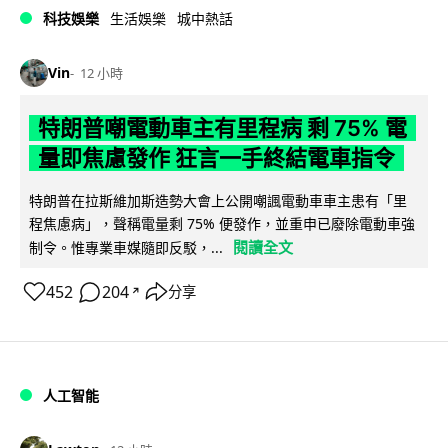
科技娛樂
生活娛樂
城中熱話
Vin
12 小時
特朗普嘲電動車主有里程病 剩 75% 電
量即焦慮發作 狂言一手終結電車指令
特朗普在拉斯維加斯造勢大會上公開嘲諷電動車車主患有「里
程焦慮病」，聲稱電量剩 75% 便發作，並重申已廢除電動車強
閱讀全文
制令。惟專業車媒隨即反駁，...
452
204
分享
↗
人工智能