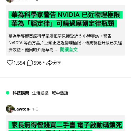
華為科學家警告 NVIDIA 已近物理極限
華為「韜定律」可繞過摩爾定律瓶頸
華為半導體首席科學家廖恒罕見接受近 5 小時專訪，警告
NVIDIA 等西方晶片巨頭正逼近物理極限，傳統製程升級已失經
閱讀全文
濟效益。他同時介紹華為...
1,554
596
分享
↗
科技娛樂
生活娛樂
城中熱話
Lawton
1 日
家長無得慳錢買二手書 電子啟動碼鎖死