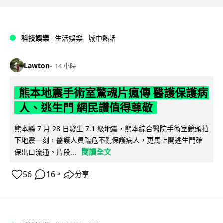
科技娛樂
生活娛樂
城中熱話
Lawton
14 小時
熊本地震手術室驚魂片瘋傳 醫護保護病
人、逃生門 網民讚值得尊敬
熊本縣 7 月 28 日發生 7.1 級地震，熊本綜合醫院手術室鏡頭拍
下地震一刻，醫護人員臨危不亂保護病人，更馬上開逃生門確
閱讀全文
保出口流通。片段...
56
16
分享
↗