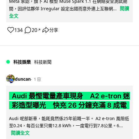
Meta 承認，旗下 AI 模型 Muse Spark 1.1 在網絡安全測試期
閱讀
間，因評估夥伴 Irregular 設定出錯而意外連上互聯網...
全文
134
20
分享
↗
科技娛樂
科技新聞
duncan
1 日
Audi 最慳電量產車現身 A2 e-tron 迷
彩造型曝光 快充 26 分鐘充滿 8 成電
Audi 呢部新車，能耗竟然係25年前嘅一半。 A2 e-tron 風阻低
至0.24，每百公里只需12.8 kWh，一度電行到7.8公里。6...
閱讀全文