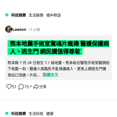
科技娛樂
生活娛樂
城中熱話
Lawton
11 小時
熊本地震手術室驚魂片瘋傳 醫護保護病
人、逃生門 網民讚值得尊敬
熊本縣 7 月 28 日發生 7.1 級地震，熊本綜合醫院手術室鏡頭拍
下地震一刻，醫護人員臨危不亂保護病人，更馬上開逃生門確
閱讀全文
保出口流通。片段...
51
15
分享
↗
科技娛樂
生活科技
健康