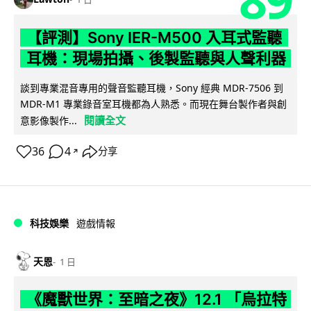
【評測】Sony IER-M500 入耳式監聽
耳機：現場拍攝、後製監聽與人聲利器
談到專業混音專用的聲音監聽耳機，Sony 經典 MDR-7506 到
MDR-M1 專業錄音室耳機都為人熟悉。而現在舞台製作者與創
閱讀全文
意影像製作...
36
4
分享
↗
科技娛樂
遊戲情報
天恩
1 日
《魔獸世界：至暗之夜》12.1 「烏拉特