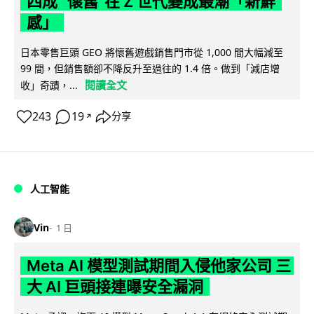
四成 "懷舊"在 Z 世代變成最潮「新鮮
感」
日本零售巨頭 GEO 將懷舊遊戲銷售門市從 1,000 間大幅減至
99 間，但銷售額卻不降反升至過往的 1.4 倍。做到「減店增
閱讀全文
收」奇蹟，...
243
19
分享
↗
人工智能
Vin
1 日
Meta AI 模型測試期間入侵他家公司 三
大 AI 巨頭接連曝安全漏洞