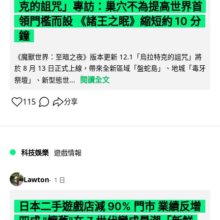
克的詛咒」專訪：巢穴不為提高世界首
領門檻而設 《諸王之眠》縮短約 10 分
鐘
《魔獸世界：至暗之夜》版本更新 12.1「烏拉特克的詛咒」將
於 8 月 13 日正式上線，帶來全新區域「盤蛇島」、地城「毒牙
閱讀全文
祭壇」、新型態世...
115
分享
科技娛樂
遊戲情報
Lawton
1 日
日本二手遊戲店減 90% 門市 業績反增