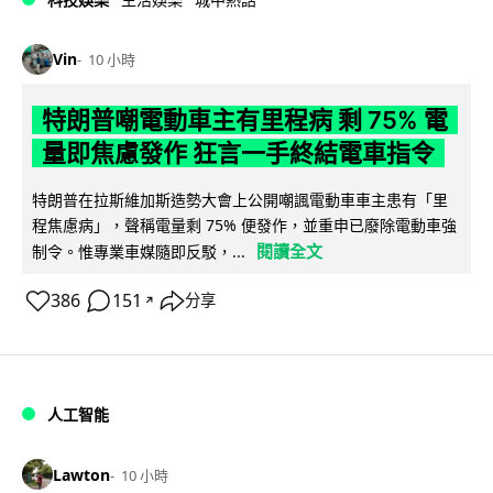
Vin
10 小時
特朗普嘲電動車主有里程病 剩 75% 電
量即焦慮發作 狂言一手終結電車指令
特朗普在拉斯維加斯造勢大會上公開嘲諷電動車車主患有「里
程焦慮病」，聲稱電量剩 75% 便發作，並重申已廢除電動車強
閱讀全文
制令。惟專業車媒隨即反駁，...
386
151
分享
↗
人工智能
Lawton
10 小時