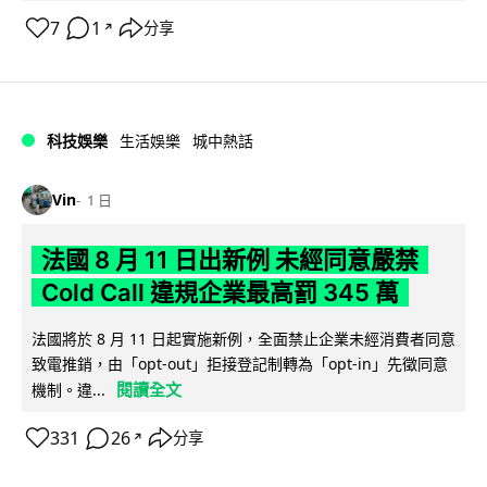
7
1
分享
↗
科技娛樂
生活娛樂
城中熱話
Vin
1 日
法國 8 月 11 日出新例 未經同意嚴禁
Cold Call 違規企業最高罰 345 萬
法國將於 8 月 11 日起實施新例，全面禁止企業未經消費者同意
致電推銷，由「opt-out」拒接登記制轉為「opt-in」先徵同意
閱讀全文
機制。違...
331
26
分享
↗