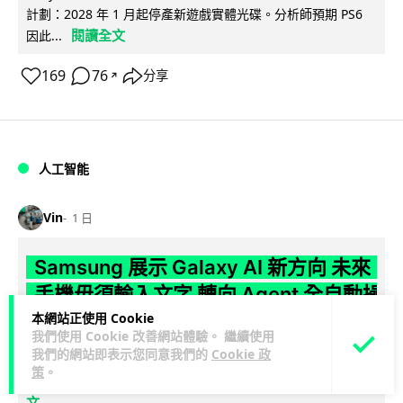
計劃：2028 年 1 月起停產新遊戲實體光碟。分析師預期 PS6
閱讀全文
因此...
169
76
分享
↗
人工智能
Vin
1 日
Samsung 展示 Galaxy AI 新方向 未來
手機毋須輸入文字 轉向 Agent 全自動操
作
本網站正使用 Cookie
我們使用 Cookie 改善網站體驗。 繼續使用
我們的網站即表示您同意我們的
Cookie 政
Samsung 電子 MX 部門顧客體驗辦公室主管兼副總裁 Jay Kim
策
。
閱讀全
表示，品牌正推動 Galaxy AI 邁向全自動化 Agent...
文