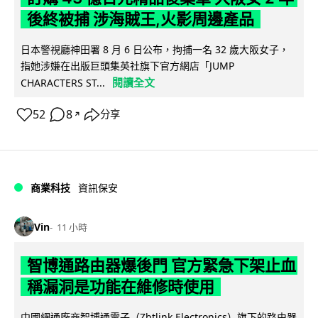
後終被捕 涉海賊王,火影周邊產品
日本警視廳神田署 8 月 6 日公布，拘捕一名 32 歲大阪女子，
指她涉嫌在出版巨頭集英社旗下官方網店「JUMP
閱讀全文
CHARACTERS ST...
52
8
分享
↗
商業科技
資訊保安
Vin
11 小時
智博通路由器爆後門 官方緊急下架止血
稱漏洞是功能在維修時使用
中國網通廠商智博通電子（Zbtlink Electronics）旗下的路由器