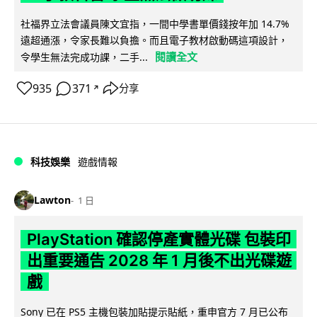
社福界立法會議員陳文宜指，一間中學書單價錢按年加 14.7%
遠超通漲，令家長難以負擔。而且電子教材啟動碼這項設計，
閱讀全文
令學生無法完成功課，二手...
935
371
分享
↗
科技娛樂
遊戲情報
Lawton
1 日
PlayStation 確認停產實體光碟 包裝印
出重要通告 2028 年 1 月後不出光碟遊
戲
Sony 已在 PS5 主機包裝加貼提示貼紙，重申官方 7 月已公布