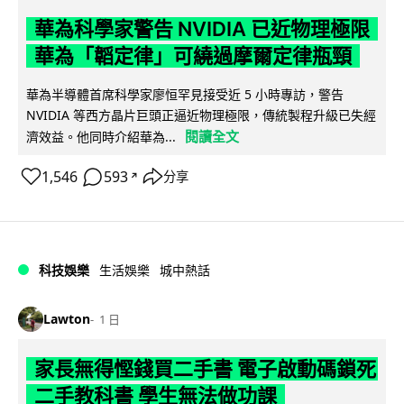
華為科學家警告 NVIDIA 已近物理極限
華為「韜定律」可繞過摩爾定律瓶頸
華為半導體首席科學家廖恒罕見接受近 5 小時專訪，警告
NVIDIA 等西方晶片巨頭正逼近物理極限，傳統製程升級已失經
閱讀全文
濟效益。他同時介紹華為...
1,546
593
分享
↗
科技娛樂
生活娛樂
城中熱話
Lawton
1 日
家長無得慳錢買二手書 電子啟動碼鎖死
二手教科書 學生無法做功課