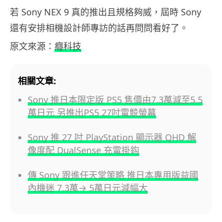
若 Sony NEX 9 真的推出且規格夠威，屆時 Sony
還有安排相機設計師專訪的話再問問看好了。
原文來源：
癮科技
相關文章:
Sony 推日本限定版 PS5 售價由7.3萬減至5.5
萬日元 另推出PS5 27吋電競螢幕
Sony 推 27 吋 PlayStation 顯示器 QHD 解
像度配 DualSense 充電掛鈎
傳 Sony 跟進任天堂策略 推日本專用版益國
內機迷 7.3萬→ 5萬日元減幅大