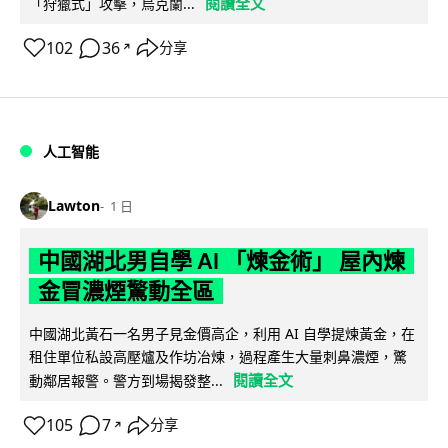
閱讀全文
「狩獵式」攻擊，烏克蘭...
102
36
分享
↗
人工智能
Lawton
1 日
中國湖北男自學 AI 「煉金術」 屋內煉
金冒濃煙驚動全區
中國湖北黃石一名男子見金價高企，利用 AI 自學提煉黃金，在
租住單位私設高壓爐及作坊冶煉，過程產生大量刺鼻濃煙，驚
閱讀全文
動鄰居報警。警方到場揭發整...
105
7
分享
↗