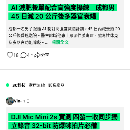
AI 減肥餐單配合高強度操練 成都男
45 日減 20 公斤後多器官衰竭
成都一名男子跟隨 AI 制訂高強度減脂計劃，45 日內減去約 20
公斤後昏迷送院。醫生診斷他患上尿源性膿毒症、膿毒性休克
閱讀全文
及多器官功能障礙。...
18
4
分享
↗
3C科技
家居無線
影音產品
Vin
1 日
DJI Mic Mini 2s 實測 四發一收同步獨
立錄音 32-bit 防爆咪拍片必備