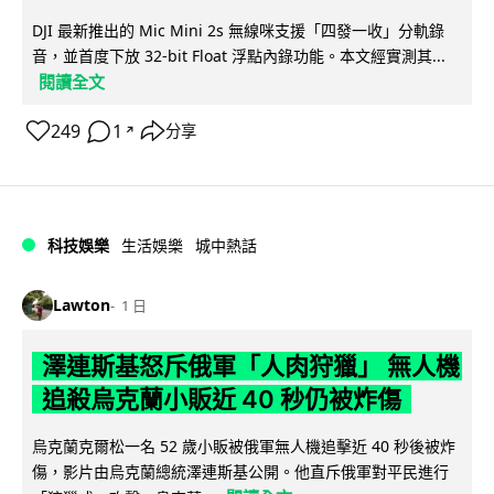
DJI 最新推出的 Mic Mini 2s 無線咪支援「四發一收」分軌錄
音，並首度下放 32-bit Float 浮點內錄功能。本文經實測其...
閱讀全文
249
1
分享
↗
科技娛樂
生活娛樂
城中熱話
Lawton
1 日
澤連斯基怒斥俄軍「人肉狩獵」 無人機
追殺烏克蘭小販近 40 秒仍被炸傷
烏克蘭克爾松一名 52 歲小販被俄軍無人機追擊近 40 秒後被炸
傷，影片由烏克蘭總統澤連斯基公開。他直斥俄軍對平民進行