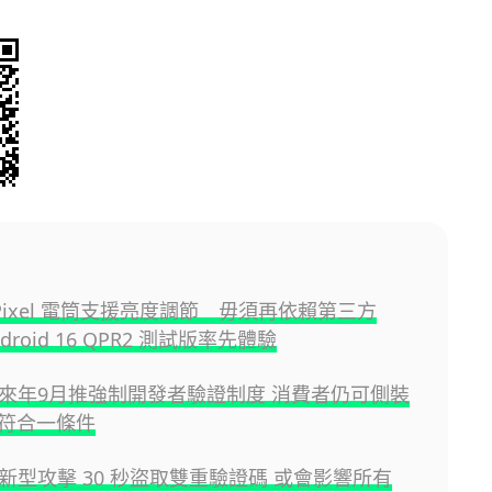
e Pixel 電筒支援亮度調節 毋須再依賴第三方
droid 16 QPR2 測試版率先體驗
id 來年9月推強制開發者驗證制度 消費者仍可側裝
符合一條件
id 新型攻擊 30 秒盜取雙重驗證碼 或會影響所有