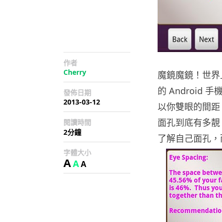
作者
Cherry
魔鏡魔鏡！世界
的 Androi
發佈日期
2013-03-12
以你雙眼的間距
面孔到底有多靚
閱讀時間
2分鐘
了解自己面孔，
字體大小
A
A
A