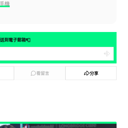
d 手機
📮
送到電子郵箱
看留言
分享