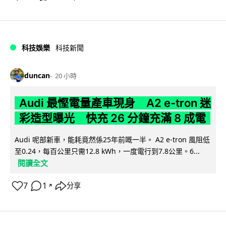
科技娛樂
科技新聞
duncan
20 小時
Audi 最慳電量產車現身 A2 e-tron 迷
彩造型曝光 快充 26 分鐘充滿 8 成電
Audi 呢部新車，能耗竟然係25年前嘅一半。 A2 e-tron 風阻低
至0.24，每百公里只需12.8 kWh，一度電行到7.8公里。6...
閱讀全文
7
1
分享
↗