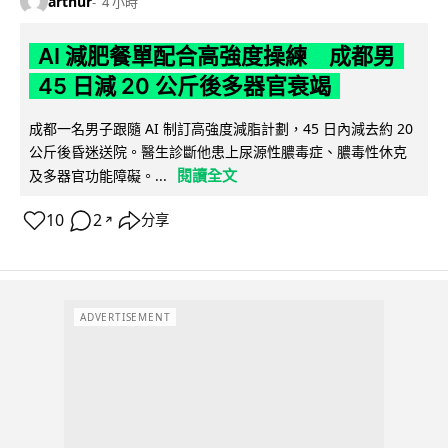
arthur
4 小時
AI 減肥餐單配合高強度操練 成都男
45 日減 20 公斤後多器官衰竭
成都一名男子跟隨 AI 制訂高強度減脂計劃，45 日內減去約 20
公斤後昏迷送院。醫生診斷他患上尿源性膿毒症、膿毒性休克
閱讀全文
及多器官功能障礙。...
10
2
分享
↗
ADVERTISEMENT