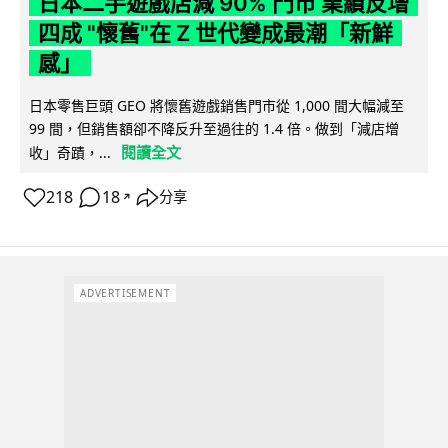
日本二手遊戲店減 90% 門市 業績反增
四成 "懷舊"在 Z 世代變成最潮「新鮮
感」
日本零售巨頭 GEO 將懷舊遊戲銷售門市從 1,000 間大幅減至
99 間，但銷售額卻不降反升至過往的 1.4 倍。做到「減店增
閱讀全文
收」奇蹟，...
218
18
分享
↗
ADVERTISEMENT