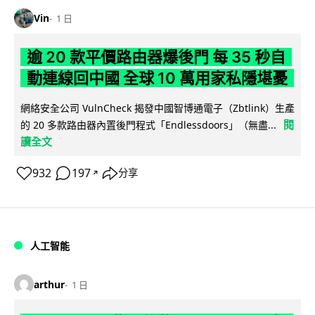
Vin
1 日
逾 20 款平價路由器爆後門 每 35 秒自
動連線回中國 全球 10 萬用家私隱堪憂
網絡安全公司 VulnCheck 揭發中國智博通電子（Zbtlink）生產
閱
的 20 多款路由器內置後門程式「Endlessdoors」（無盡...
讀全文
932
197
分享
↗
人工智能
arthur
1 日