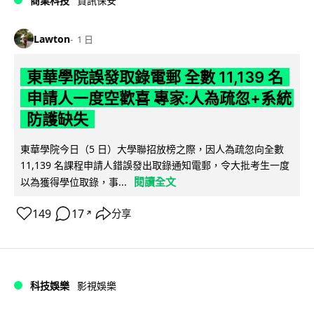
商業科技
資訊保安
Lawton
1 日
東華學院誤發取錄電郵 全數 11,139 名
申請人一度空歡喜 專家:人為疏忽+系統
防護缺失
東華學院今日（5 日）大學聯招放榜之際，因人為疏忽向全數
11,139 名課程申請人錯誤發出取錄通知電郵，令大批考生一度
閱讀全文
以為獲得學位取錄，事...
149
17
分享
↗
科技娛樂
影視娛樂