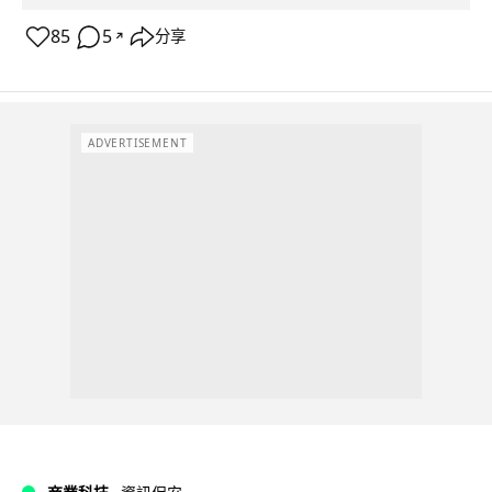
85
5
分享
↗
ADVERTISEMENT