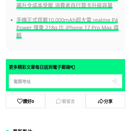
飆升令成本受壓 消費者自行買卡升級容量
手機正式搭載10,000mAh超大電 realme P4
Power 僅重 218g 比 iPhone 17 Pro Max 還
輕
📮
更多精彩文章每日送到電子郵箱
讚好
0
看留言
分享