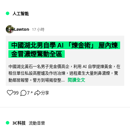
人工智能
Lawton
17 小時
中國湖北男自學 AI 「煉金術」 屋內煉
金冒濃煙驚動全區
中國湖北黃石一名男子見金價高企，利用 AI 自學提煉黃金，在
租住單位私設高壓爐及作坊冶煉，過程產生大量刺鼻濃煙，驚
閱讀全文
動鄰居報警。警方到場揭發整...
99
7
分享
↗
3C科技
流動音樂