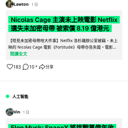
Lawton
1 日
Nicolas Cage 主演未上映電影 Netflix
遺失未加密母帶 被索償 8.19 億港元
【唔見未加密母帶咁大件事】Netflix 洛杉磯辦公室被竊，未上
映的 Nicolas Cage 電影《Fortitude》母帶亦告失蹤。電影...
閱讀全文
183
10
分享
↗
人工智能
Vin
1 日
Elon Musk: SpaceX 將挑戰萬億年收