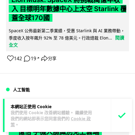
入 目標明年數據中心上太空 Starlink 覆
蓋全球170國
SpaceX 公佈最新第二季業績，受惠 Starlink 與 AI 業務帶動，
閱讀
季度收入按年飆升 92% 至 78 億美元。行政總裁 Elon...
全文
142
19
分享
↗
人工智能
Vin
1 日
本網站正使用 Cookie
我們使用 Cookie 改善網站體驗。 繼續使用
我們的網站即表示您同意我們的
Cookie 政
港大研原子級新晶片 AI 搜尋速度提升
策
。
一億倍 手機人臉識別免上雲端