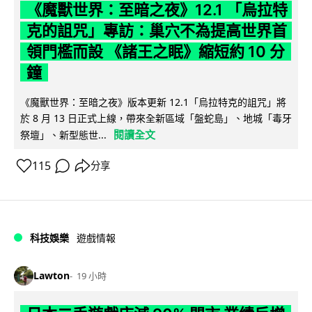
《魔獸世界：至暗之夜》12.1 「烏拉特
克的詛咒」專訪：巢穴不為提高世界首
領門檻而設 《諸王之眠》縮短約 10 分
鐘
《魔獸世界：至暗之夜》版本更新 12.1「烏拉特克的詛咒」將
於 8 月 13 日正式上線，帶來全新區域「盤蛇島」、地城「毒牙
閱讀全文
祭壇」、新型態世...
115
分享
科技娛樂
遊戲情報
Lawton
19 小時