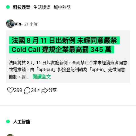
科技娛樂
生活娛樂
城中熱話
Vin
21 小時
法國 8 月 11 日出新例 未經同意嚴禁
Cold Call 違規企業最高罰 345 萬
法國將於 8 月 11 日起實施新例，全面禁止企業未經消費者同意
致電推銷，由「opt-out」拒接登記制轉為「opt-in」先徵同意
閱讀全文
機制。違...
299
24
分享
↗
人工智能