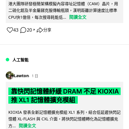
港大團隊研發極簡架構模擬內容尋址記憶體（CAM）晶片，用
二硫化鉬及半金屬銻克服傳輸瓶頸，漢明距離計算速度比標準
閱讀全文
CPU快1億倍，每次搜尋耗能低...
43
20
分享
↗
人工智能
Lawton
1 日
靠快閃記憶體紓緩 DRAM 不足 KIOXIA
推 XL1 記憶體擴充模組
KIOXIA 發表全新記憶體擴充模組 XL1 系列，結合低延遲快閃記
憶體 XL-FLASH 與 CXL 介面，將快閃記憶體轉化為記憶體擴充
閱讀全文
方...