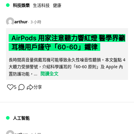
科技娛樂
生活科技
健康
arthur
3 小時
AirPods 用家注意聽力響紅燈 醫學界籲
耳機用戶謹守「60-60」鐵律
長時間高音量佩戴耳機可能導致永久性噪音性聽損。本文盤點 4
大聽力受損警號，介紹科學護耳的「60-60 原則」及 Apple 內
閱讀全文
置防護功能，...
5
分享
人工智能