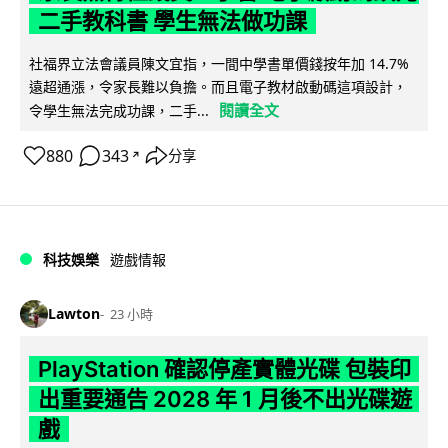
二手教科書 學生無法做功課
社福界立法會議員陳文宜指，一間中學書單價錢按年加 14.7%
遠超通漲，令家長難以負擔。而且電子教材啟動碼這項設計，
閱讀全文
令學生無法完成功課，二手...
880
343
分享
↗
科技娛樂
遊戲情報
Lawton
23 小時
PlayStation 確認停產實體光碟 包裝印
出重要通告 2028 年 1 月後不出光碟遊
戲