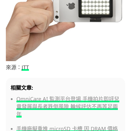
來源：
JTT
相關文章:
OmniCare AI 監測平台登場 手機拍片即評兒
童發展與長者跌倒風險 輪候評估不再等足兩
年
手機廠擬重推 microSD 卡槽 因 DRAM 價格