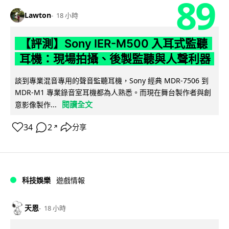
89
Lawton
18 小時
【評測】Sony IER-M500 入耳式監聽
耳機：現場拍攝、後製監聽與人聲利器
談到專業混音專用的聲音監聽耳機，Sony 經典 MDR-7506 到
MDR-M1 專業錄音室耳機都為人熟悉。而現在舞台製作者與創
閱讀全文
意影像製作...
34
2
分享
↗
科技娛樂
遊戲情報
天恩
18 小時