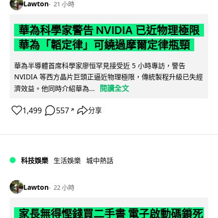
Lawton
21 小時
華為科學家警告 NVIDIA 已近物理極限
華為「韜定律」可繞過摩爾定律瓶頸
華為半導體首席科學家廖恒罕見接受近 5 小時專訪，警告
NVIDIA 等西方晶片巨頭正逼近物理極限，傳統製程升級已失經
閱讀全文
濟效益。他同時介紹華為...
1,499
557
分享
↗
科技娛樂
生活娛樂
城中熱話
Lawton
22 小時
家長無得慳錢買二手書 電子啟動碼鎖死