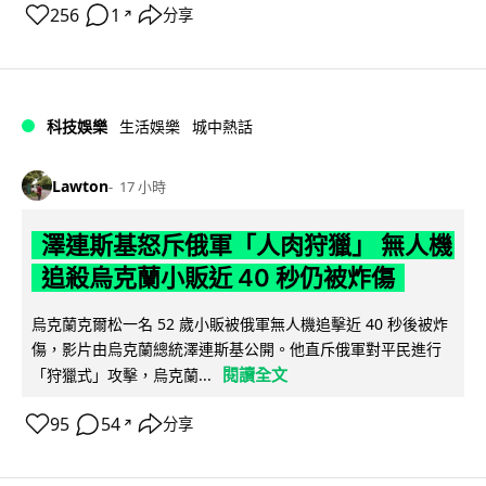
256
1
分享
↗
科技娛樂
生活娛樂
城中熱話
Lawton
17 小時
澤連斯基怒斥俄軍「人肉狩獵」 無人機
追殺烏克蘭小販近 40 秒仍被炸傷
烏克蘭克爾松一名 52 歲小販被俄軍無人機追擊近 40 秒後被炸
傷，影片由烏克蘭總統澤連斯基公開。他直斥俄軍對平民進行
閱讀全文
「狩獵式」攻擊，烏克蘭...
95
54
分享
↗