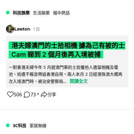
科技娛樂
生活娛樂
城中熱話
Lawton
1 日
港夫婦澳門的士拾相機 據為己有被的士
Cam 睇到 2 個月後再入境被捕
一對香港夫婦今年 5 月遊澳門乘的士拾獲他人遺留相機及電
池，拾遺不報並帶返香港自用。兩人本月 2 日經港珠澳大橋再
閱讀全文
次入境澳門時，被治安警察局...
506
73
分享
↗
3C科技
家居無線