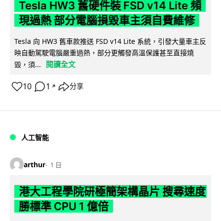
Tesla HW3 舊硬件裝 FSD v14 Lite 頻
現過熱 部分電腦損毀車主須自費維修
Tesla 向 HW3 舊車款推送 FSD v14 Lite 系統，引發大量車主反
映自動駕駛電腦嚴重過熱，部分更觸發高溫保護甚至直接燒
閱讀全文
毀，須...
10
1
分享
↗
人工智能
arthur
1 日
港大工程學院研極簡架構晶片 搜尋速度
勝標準 CPU 1 億倍