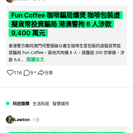
Fun Coffee 咖啡騙局爆煲 咖啡包裝虛
擬貨幣投資騙局 港澳警拘 8 人涉款
9,400 萬元
香港警方聯同澳門司警搗破以養生咖啡生意包裝的虛擬貨幣投
資騙局 Fun Coffee，兩地共拘捕 8 人，接獲逾 200 宗舉報，涉
閱讀全文
款 9,4...
116
9
分享
↗
科技娛樂
生活科技
智慧城市
Lawton
1 日