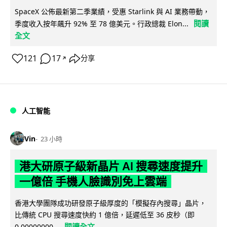
SpaceX 公佈最新第二季業績，受惠 Starlink 與 AI 業務帶動，
閱讀
季度收入按年飆升 92% 至 78 億美元。行政總裁 Elon...
全文
121
17
分享
↗
人工智能
Vin
23 小時
港大研原子級新晶片 AI 搜尋速度提升
一億倍 手機人臉識別免上雲端
香港大學團隊成功研發原子級厚度的「模擬存內搜尋」晶片，
比傳統 CPU 搜尋速度快約 1 億倍，延遲低至 36 皮秒（即
閱讀全文
0.00000000...