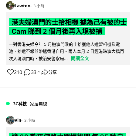
Lawton
3 小時
港夫婦澳門的士拾相機 據為己有被的士
Cam 睇到 2 個月後再入境被捕
一對香港夫婦今年 5 月遊澳門乘的士拾獲他人遺留相機及電
池，拾遺不報並帶返香港自用。兩人本月 2 日經港珠澳大橋再
閱讀全文
次入境澳門時，被治安警察局...
210
33
分享
↗
3C科技
家居無線
Vin
3 小時