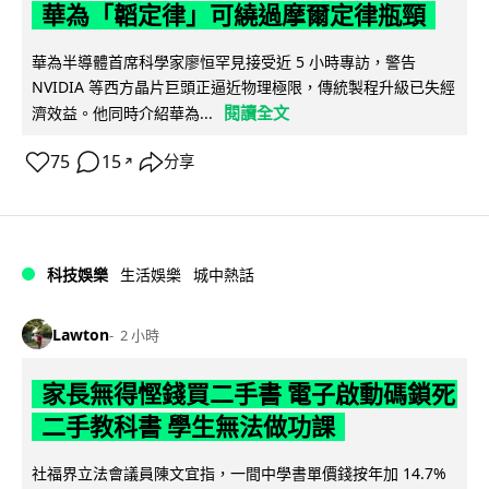
華為「韜定律」可繞過摩爾定律瓶頸
華為半導體首席科學家廖恒罕見接受近 5 小時專訪，警告
NVIDIA 等西方晶片巨頭正逼近物理極限，傳統製程升級已失經
閱讀全文
濟效益。他同時介紹華為...
75
15
分享
↗
科技娛樂
生活娛樂
城中熱話
Lawton
2 小時
家長無得慳錢買二手書 電子啟動碼鎖死
二手教科書 學生無法做功課
社福界立法會議員陳文宜指，一間中學書單價錢按年加 14.7%