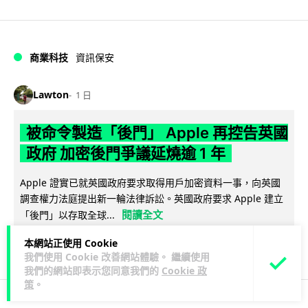
商業科技
資訊保安
Lawton
1 日
被命令製造「後門」 Apple 再控告英國
政府 加密後門爭議延燒逾 1 年
Apple 證實已就英國政府要求取得用戶加密資料一事，向英國
調查權力法庭提出新一輪法律訴訟。英國政府要求 Apple 建立
閱讀全文
「後門」以存取全球...
本網站正使用 Cookie
309
40
分享
↗
我們使用 Cookie 改善網站體驗。 繼續使用
我們的網站即表示您同意我們的
Cookie 政
策
。