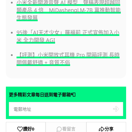
小米全新開源音聲 AI 模型 聲稱表現超越同
類產品 4 倍 MiDashengLM-7B 冀推動智能
生態發展
95後「AI天才少女」羅福莉 正式宣佈加入小
米 全力開發 AGI
【評測】小米開放式耳機 Pro 開箱評測 長時
間佩戴舒適 + 音質不俗
📮
更多精彩文章每日送到電子郵箱
讚好
0
看留言
分享