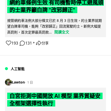
網約車條例生效 有司機暫時停工避風頭
的士業界籲白牌 "改邪歸正"
規管網約車法例大部分條文已於 8 月 3 日生效，的士業界就期
望白牌車司機，能夠「改邪歸正」回流駕駛的士。新例大幅提
閱讀全文
高罰則，首次定罪最高罰款...
193
131
分享
↗
人工智能
Lawton
1 日
白宮拒測中國開放 AI 模型 業界質疑安
全框架選擇性執行