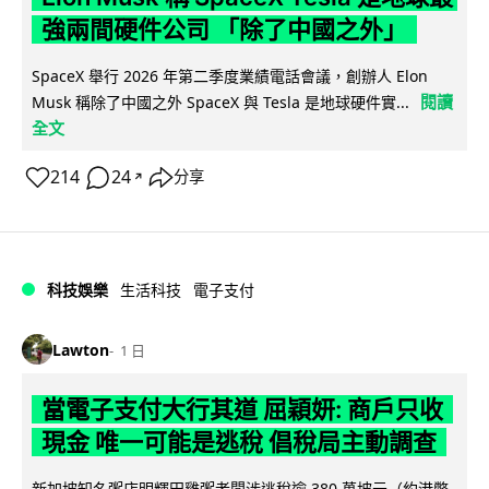
強兩間硬件公司 「除了中國之外」
SpaceX 舉行 2026 年第二季度業績電話會議，創辦人 Elon
閱讀
Musk 稱除了中國之外 SpaceX 與 Tesla 是地球硬件實...
全文
214
24
分享
↗
科技娛樂
生活科技
電子支付
Lawton
1 日
當電子支付大行其道 屈穎妍: 商戶只收
現金 唯一可能是逃稅 倡稅局主動調查
新加坡知名粥店明輝田雞粥老闆涉逃稅逾 380 萬坡元（約港幣