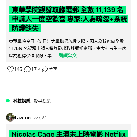
東華學院誤發取錄電郵 全數 11,139 名
申請人一度空歡喜 專家:人為疏忽+系統
防護缺失
東華學院今日（5 日）大學聯招放榜之際，因人為疏忽向全數
11,139 名課程申請人錯誤發出取錄通知電郵，令大批考生一度
閱讀全文
以為獲得學位取錄，事...
145
17
分享
↗
科技娛樂
影視娛樂
Lawton
22 小時
Nicolas Cage 主演未上映電影 Netflix