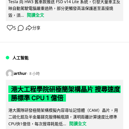
Tesla 向 HW3 舊車款推送 FSD v14 Lite 系統，引發大量車主反
映自動駕駛電腦嚴重過熱，部分更觸發高溫保護甚至直接燒
閱讀全文
毀，須...
5
分享
人工智能
arthur
8 小時
港大工程學院研極簡架構晶片 搜尋速度
勝標準 CPU 1 億倍
港大團隊研發極簡架構模擬內容尋址記憶體（CAM）晶片，用
二硫化鉬及半金屬銻克服傳輸瓶頸，漢明距離計算速度比標準
閱讀全文
CPU快1億倍，每次搜尋耗能低...