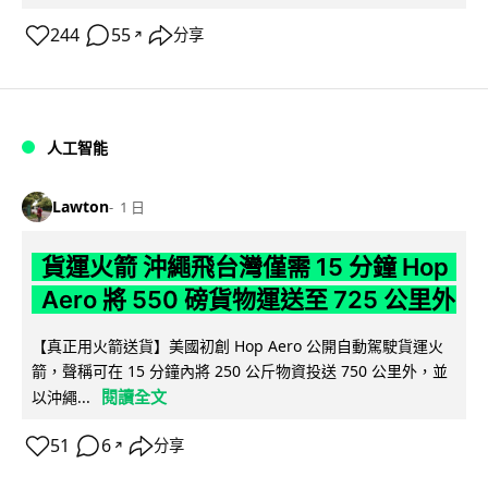
244
55
分享
↗
人工智能
Lawton
1 日
貨運火箭 沖繩飛台灣僅需 15 分鐘 Hop
Aero 將 550 磅貨物運送至 725 公里外
【真正用火箭送貨】美國初創 Hop Aero 公開自動駕駛貨運火
箭，聲稱可在 15 分鐘內將 250 公斤物資投送 750 公里外，並
閱讀全文
以沖繩...
51
6
分享
↗