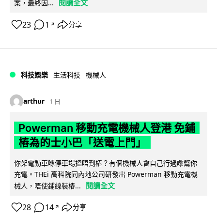
閱讀全文
案，最終因...
23
1
分享
↗
科技娛樂
生活科技
機械人
arthur
1 日
Powerman 移動充電機械人登港 免鋪
樁為的士小巴「送電上門」
你架電動車喺停車場搵唔到樁？有個機械人會自己行過嚟幫你
充電。THEi 高科院同內地公司研發出 Powerman 移動充電機
閱讀全文
械人，唔使鋪線裝樁...
28
14
分享
↗