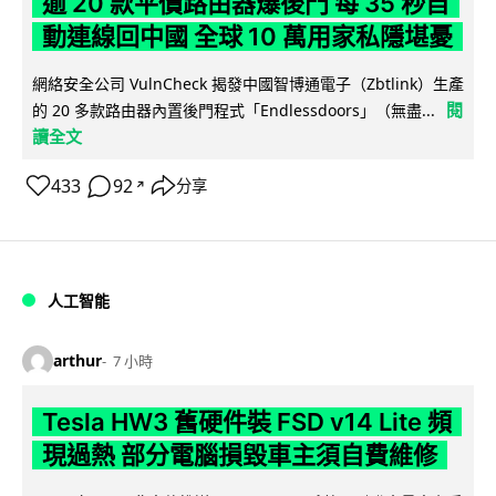
逾 20 款平價路由器爆後門 每 35 秒自
動連線回中國 全球 10 萬用家私隱堪憂
網絡安全公司 VulnCheck 揭發中國智博通電子（Zbtlink）生產
閱
的 20 多款路由器內置後門程式「Endlessdoors」（無盡...
讀全文
433
92
分享
↗
人工智能
arthur
7 小時
Tesla HW3 舊硬件裝 FSD v14 Lite 頻
現過熱 部分電腦損毀車主須自費維修