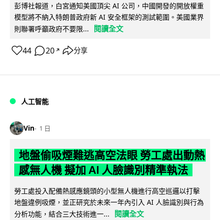
彭博社報道，白宮通知美國頂尖 AI 公司，中國開發的開放權重
模型將不納入特朗普政府新 AI 安全框架的測試範圍。美國業界
閱讀全文
則聯署呼籲政府不要限...
44
20
分享
↗
人工智能
Vin
1 日
地盤偷吸煙難逃高空法眼 勞工處出動熱
感無人機 擬加 AI 人臉識別精準執法
勞工處投入配備熱感應鏡頭的小型無人機進行高空巡邏以打擊
地盤違例吸煙，並正研究於未來一年內引入 AI 人臉識別與行為
閱讀全文
分析功能，結合三大技術進一...