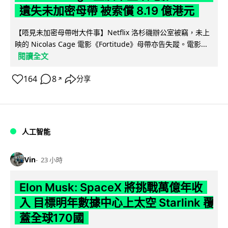
遺失未加密母帶 被索償 8.19 億港元
【唔見未加密母帶咁大件事】Netflix 洛杉磯辦公室被竊，未上
映的 Nicolas Cage 電影《Fortitude》母帶亦告失蹤。電影...
閱讀全文
164
8
分享
↗
人工智能
Vin
23 小時
Elon Musk: SpaceX 將挑戰萬億年收
入 目標明年數據中心上太空 Starlink 覆
蓋全球170國