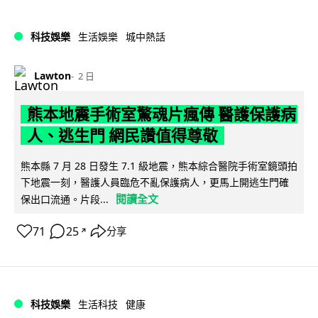
科技娛樂
生活娛樂
城中熱話
Lawton
2 日
熊本地震手術室驚魂片瘋傳 醫護保護病
人、逃生門 網民讚值得尊敬
熊本縣 7 月 28 日發生 7.1 級地震，熊本綜合醫院手術室鏡頭拍
下地震一刻，醫護人員臨危不亂保護病人，更馬上開逃生門確
閱讀全文
保出口流通。片段...
71
25
分享
↗
科技娛樂
生活科技
健康