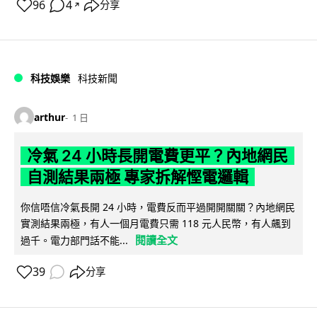
96
4
分享
↗
科技娛樂
科技新聞
arthur
1 日
冷氣 24 小時長開電費更平？內地網民
自測結果兩極 專家拆解慳電邏輯
你信唔信冷氣長開 24 小時，電費反而平過開開關關？內地網民
實測結果兩極，有人一個月電費只需 118 元人民幣，有人飆到
閱讀全文
過千。電力部門話不能...
39
分享