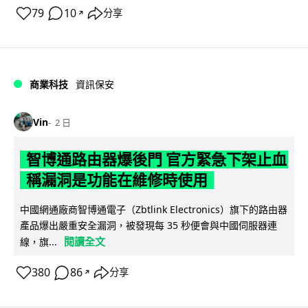
79
10
分享
↗
商業科技
資訊保安
Vin
2 日
智博通路由器爆後門 官方緊急下架止血
稱漏洞是功能在維修時使用
中國網通廠商智博通電子（Zbtlink Electronics）旗下的路由器
產品爆出嚴重安全漏洞，被發現每 35 秒便會與中國伺服器連
閱讀全文
線，旗...
380
86
分享
↗