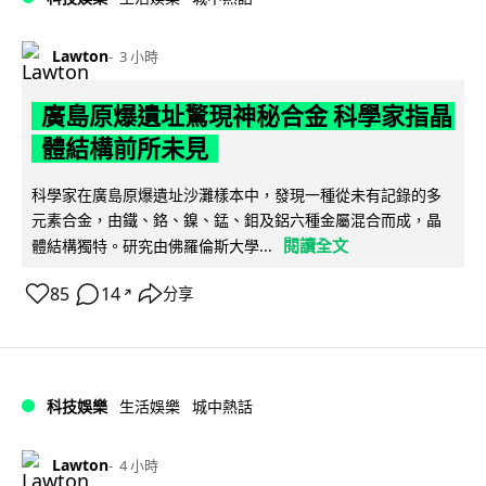
Lawton
3 小時
廣島原爆遺址驚現神秘合金 科學家指晶
體結構前所未見
科學家在廣島原爆遺址沙灘樣本中，發現一種從未有記錄的多
元素合金，由鐵、鉻、鎳、錳、鉬及鋁六種金屬混合而成，晶
閱讀全文
體結構獨特。研究由佛羅倫斯大學...
85
14
分享
↗
科技娛樂
生活娛樂
城中熱話
Lawton
4 小時