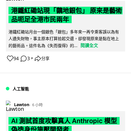
港鐵紅磡站現「黐地銀包」 原來是藝術
品呃足全港市民兩年
港鐵紅磡站月台一個銀色「銀包」多年來一再令乘客誤以為有
人遺失財物，事主原本打算拾起交還，卻發現原來是黏在地上
閱讀全文
的藝術品。這件名為《失而復得》的...
94
3
分享
↗
人工智能
Lawton
6 小時
AI 測試首度攻擊真人 Anthropic 模型
偽造身份施壓開發者