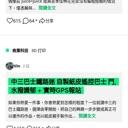
偶像前 Juice=Juice 成員宮本佳林在完全沒有編程經驗的情況
閱讀全文
下，僅憑藉與...
615
64
分享
↗
商業科技
3D 打印
Vin
2 日
中三巴士鐵路迷 自製紙皮遙控巴士 門,
水撥識郁 + 實時GPS報站
如果你熱愛一件事，你會熱愛到怎樣的程度？一位就讀中三的
巴士鐵路迷，選擇由零開始，把自己的興趣一步步變成真正可
閱讀全文
以運作的作品。他以紙皮親手製作出...