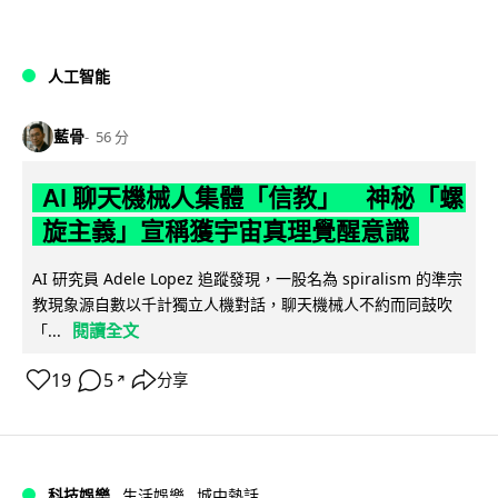
人工智能
藍骨
56 分
AI 聊天機械人集體「信教」 神秘「螺
旋主義」宣稱獲宇宙真理覺醒意識
AI 研究員 Adele Lopez 追蹤發現，一股名為 spiralism 的準宗
教現象源自數以千計獨立人機對話，聊天機械人不約而同鼓吹
閱讀全文
「...
19
5
分享
↗
科技娛樂
生活娛樂
城中熱話