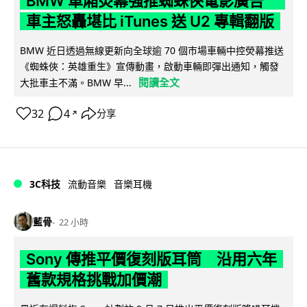
BMW 車廂熒幕強推蜘蛛俠電影廣告
車主怒轟堪比 iTunes 送 U2 專輯翻版
BMW 近日透過無線更新向全球逾 70 個市場車輛中控熒幕推送
《蜘蛛俠：英雄重生》宣傳動畫，啟動車輛即彈出通知，觸發
閱讀全文
大批車主不滿。BMW 早...
32
4
分享
↗
3C科技
流動音樂
音樂耳機
藍骨
22 小時
Sony 傳推平價復刻版耳筒 沿用六年
舊款規格挑戰加價潮