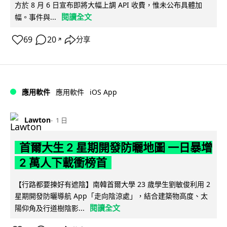
方於 8 月 6 日宣布即將大幅上調 API 收費，惟未公布具體加
閱讀全文
幅。事件與...
69
20
分享
↗
iOS App
應用軟件
應用軟件
Lawton
1 日
首爾大生 2 星期開發防曬地圖 一日暴增
2 萬人下載衝榜首
【行路都要揀好有遮陰】南韓首爾大學 23 歲學生劉敏俊利用 2
星期開發防曬導航 App「走向陰涼處」，結合建築物高度、太
閱讀全文
陽仰角及行道樹陰影...