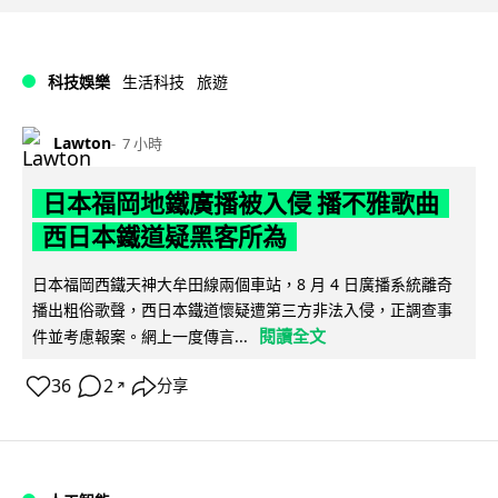
科技娛樂
生活科技
旅遊
Lawton
7 小時
日本福岡地鐵廣播被入侵 播不雅歌曲
西日本鐵道疑黑客所為
日本福岡西鐵天神大牟田線兩個車站，8 月 4 日廣播系統離奇
播出粗俗歌聲，西日本鐵道懷疑遭第三方非法入侵，正調查事
閱讀全文
件並考慮報案。網上一度傳言...
36
2
分享
↗