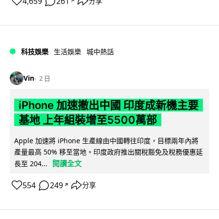
4,659
261
分享
↗
科技娛樂
生活娛樂
城中熱話
Vin
2 日
iPhone 加速撤出中國 印度成新機主要
基地 上年組裝增至5500萬部
Apple 加速將 iPhone 生產線由中國轉往印度，目標兩年內將
產量最高 50% 移至當地。印度政府推出關稅豁免及稅務優惠延
閱讀全文
長至 204...
554
249
分享
↗