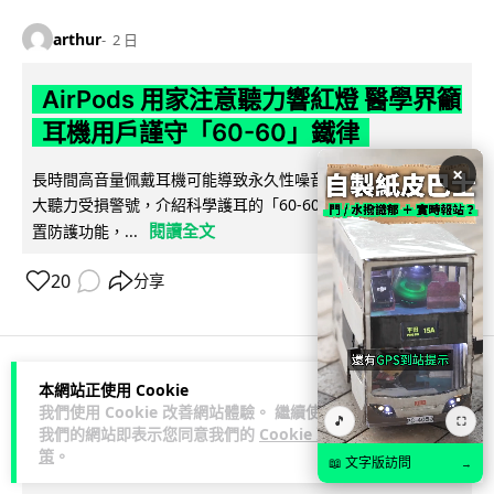
arthur
2 日
AirPods 用家注意聽力響紅燈 醫學界籲
耳機用戶謹守「60-60」鐵律
×
長時間高音量佩戴耳機可能導致永久性噪音性聽損。本文盤點 4
大聽力受損警號，介紹科學護耳的「60-60 原則」及 Apple 內
閱讀全文
置防護功能，...
20
分享
本網站正使用 Cookie
人工智能
我們使用 Cookie 改善網站體驗。 繼續使用
🎵
⛶
我們的網站即表示您同意我們的
Cookie 政
arthur
策
。
2 日
📖 文字版訪問
→