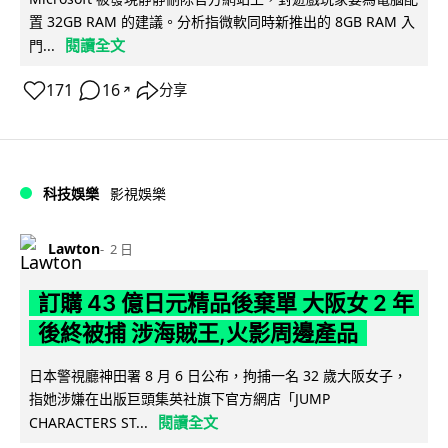
置 32GB RAM 的建議。分析指微軟同時新推出的 8GB RAM 入
閱讀全文
門...
171
16
分享
↗
科技娛樂
影視娛樂
Lawton
2 日
訂購 43 億日元精品後棄單 大阪女 2 年
後終被捕 涉海賊王,火影周邊產品
日本警視廳神田署 8 月 6 日公布，拘捕一名 32 歲大阪女子，
指她涉嫌在出版巨頭集英社旗下官方網店「JUMP
閱讀全文
CHARACTERS ST...