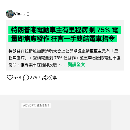
Vin
2 日
特朗普嘲電動車主有里程病 剩 75% 電
量即焦慮發作 狂言一手終結電車指令
特朗普在拉斯維加斯造勢大會上公開嘲諷電動車車主患有「里
程焦慮病」，聲稱電量剩 75% 便發作，並重申已廢除電動車強
閱讀全文
制令。惟專業車媒隨即反駁，...
638
279
分享
↗
ADVERTISEMENT