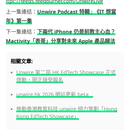
itpc://feeds.feedburner.com/UnwireLive
上一集連結：
Unwire Podcast 特輯 : 《IT 想當
年》第一集
下一集連結：
下兩代 iPhone 仍是前教主心血？
Mactivity「表哥」分享對未來 Apple 產品睇法
相關文章:
Unwire 第二屆 HK EdTech Showcase 正式
啓動，現正接受報名
unwire.hk 2026 網站更新 beta
推動香港教育科技 unwire 傾力策劃「Hong
Kong EdTech Showcase」