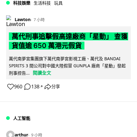
科技娛樂
生活科技
玩具
Lawton
7 小時
萬代刑事追擊假高達廠商「星動」 查獲
貨值逾 650 萬港元假貨
萬代南夢宮集團旗下萬代南夢宮影視工廠、萬代及 BANDAI
SPIRITS 3 間公司對中國大陸假冒 GUNPLA 廠商「星動」發起
閱讀全文
刑事控告...
960
138
分享
↗
人工智能
arthur
9 小時