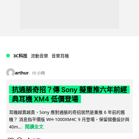
3C科技
流動音樂
音樂耳機
arthur
10 小時
抗通脹奇招？傳 Sony 擬重推六年前經
典耳機 XM4 低價登場
耳機越賣越貴，Sony 應對通脹的奇招居然是重推 6 年前的舊
機？ 消息指平價版 WH-1000XM4C 9 月登場，保留摺疊設計與
閱讀全文
40m...