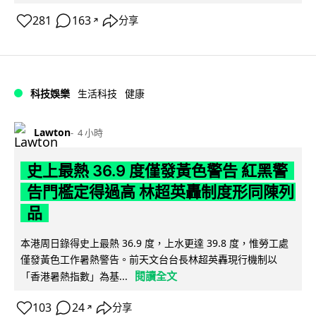
281
163
分享
↗
科技娛樂
生活科技
健康
Lawton
4 小時
史上最熱 36.9 度僅發黃色警告 紅黑警
告門檻定得過高 林超英轟制度形同陳列
品
本港周日錄得史上最熱 36.9 度，上水更達 39.8 度，惟勞工處
僅發黃色工作暑熱警告。前天文台台長林超英轟現行機制以
閱讀全文
「香港暑熱指數」為基...
103
24
分享
↗