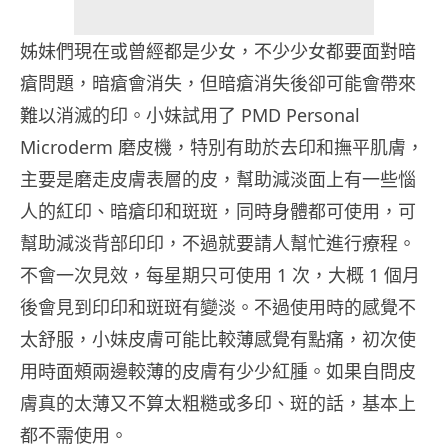
姊妹們現在或曾經都是少女，不少少女都要面對暗
瘡問題，暗瘡會消失，但暗瘡消失後卻可能會帶來
難以消滅的印。小妹試用了 PMD Personal
Microderm 磨皮機，特別有助於去印和撫平肌膚，
主要是磨走皮膚表層的皮，幫助減淡面上有一些惱
人的紅印、暗瘡印和斑斑，同時身體都可使用，可
幫助減淡背部印印，不過就要請人幫忙進行療程。
不會一次見效，每星期只可使用 1 次，大概 1 個月
後會見到印印和斑斑有變淡。不過使用時的感覺不
太舒服，小妹皮膚可能比較薄感覺有點痛，初次使
用時面頰兩邊較薄的皮膚有少少紅腫。如果自問皮
膚真的太薄又不算太粗糙或多印、斑的話，基本上
都不需使用。