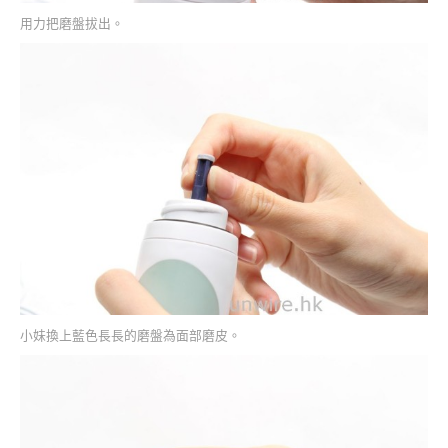
用力把磨盤拔出。
小妹換上藍色長長的磨盤為面部磨皮。