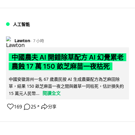
人工智能
Lawton
7 小時
中國農夫 AI 開錯除草配方 AI 幻覺累老
農蝕 17 萬 150 畝芝麻苗一夜枯死
中國安徽滁州一名 67 歲農民按 AI 生成農藥配方為芝麻田除
草，結果 150 畝芝麻苗一夜之間與雜草一同枯死，估計損失約
閱讀全文
15 萬元人民幣...
169
25
分享
↗