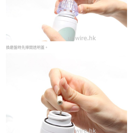
換磨盤時先擰開透明蓋。