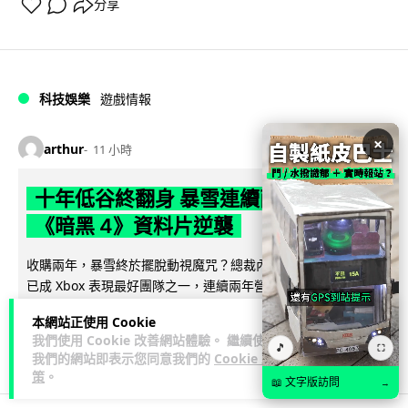
分享
科技娛樂
遊戲情報
×
arthur
11 小時
十年低谷終翻身 暴雪連續兩年增長 靠
《暗黑 4》資料片逆襲
收購兩年，暴雪終於擺脫動視魔咒？總裁內部電郵流出：暴雪
已成 Xbox 表現最好團隊之一，連續兩年營收增長。《暗黑 4》
閱讀全文
資料片同《守望先鋒》成...
本網站正使用 Cookie
我們使用 Cookie 改善網站體驗。 繼續使用
12
分享
🎵
⛶
我們的網站即表示您同意我們的
Cookie 政
策
。
📖 文字版訪問
→