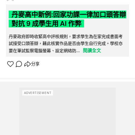
丹麥高中新例:回家功課一律加口頭答辯
對抗 9 成學生用 AI 作弊
丹麥政府即時收緊高中評核規則，要求學生為在家完成書面考
試接受口頭答辯，藉此核實作品是否由學生自行完成。學校亦
閱讀全文
要在筆試監察電腦螢幕、設定網絡防...
分享
ADVERTISEMENT