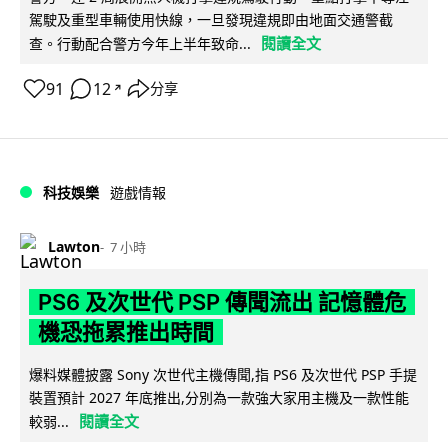
駕駛及重型車輛使用快線，一旦發現違規即由地面交通警截
閱讀全文
查。行動配合警方今年上半年致命...
91
12
分享
↗
科技娛樂
遊戲情報
Lawton
7 小時
PS6 及次世代 PSP 傳聞流出 記憶體危
機恐拖累推出時間
爆料媒體披露 Sony 次世代主機傳聞,指 PS6 及次世代 PSP 手提
裝置預計 2027 年底推出,分別為一款強大家用主機及一款性能
閱讀全文
較弱...