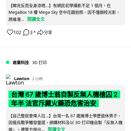
【睇完反而全身涼哂...】有網民初學攝影不足 1 個月，在
MegaBox 18 樓 Mega Sky 空中花園拍照，因不懂調校光影，
閱讀全文
將維港...
102
3
分享
↗
商業科技
3D 打印
Lawton
2 小時
台灣 67 歲博士翁自製反無人機槍囚 2
年半 法官斥藏火藥恐危害治安
【自己整就會俾人拉...】台灣一名 67 歲擁博士學歷退休男子，
因俄烏戰爭觸發靈感，網購材料及以 3D 打印機自製「反無人機
閱讀全文
槍」，遭警方搜出...