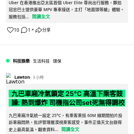
Uber 在香港推出亞太區首個 Uber Elite 尊尚出行服務，夥拍
冠忠巴士提供豪華 MPV 專車接送，主打「地面頭等艙」體驗。
閱讀全文
服務包括...
10
1
分享
↗
科技娛樂
生活科技
環保
Lawton
3 小時
九巴車廂冷氣鎖定 25°C 高溫下乘客鼓
譟: 熱到爆炸 司機指公司set死無得調校
九巴車廂冷氣統一設定 25°C，有乘客乘搭 60M 線期間拍片投
訴車廂悶熱，批評管理層漠視乘客感受，事件正值天文台錄得
閱讀全文
史上最高氣溫。翻查資料...