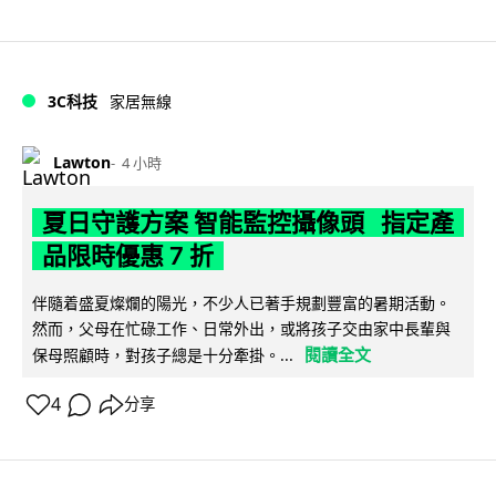
3C科技
家居無線
Lawton
4 小時
夏日守護方案 智能監控攝像頭 指定產
品限時優惠 7 折
伴隨着盛夏燦爛的陽光，不少人已著手規劃豐富的暑期活動。
然而，父母在忙碌工作、日常外出，或將孩子交由家中長輩與
閱讀全文
保母照顧時，對孩子總是十分牽掛。...
4
分享