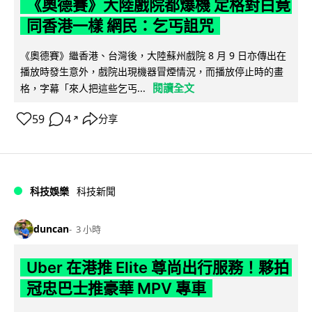
《奧德賽》大陸戲院都爆機 定格對白竟
同香港一樣 網民：乞丐詛咒
《奧德賽》繼香港、台灣後，大陸蘇州戲院 8 月 9 日亦傳出在
播放時發生意外，戲院出現機器冒煙情況，而播放停止時的畫
閱讀全文
格，字幕「來人把這些乞丐...
59
4
分享
↗
科技娛樂
科技新聞
duncan
3 小時
Uber 在港推 Elite 尊尚出行服務！夥拍
冠忠巴士推豪華 MPV 專車