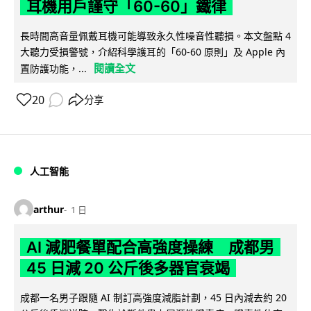
耳機用戶謹守「60-60」鐵律
長時間高音量佩戴耳機可能導致永久性噪音性聽損。本文盤點 4
大聽力受損警號，介紹科學護耳的「60-60 原則」及 Apple 內
閱讀全文
置防護功能，...
20
分享
人工智能
arthur
1 日
AI 減肥餐單配合高強度操練 成都男
45 日減 20 公斤後多器官衰竭
成都一名男子跟隨 AI 制訂高強度減脂計劃，45 日內減去約 20