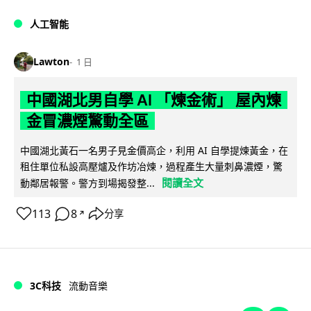
人工智能
Lawton
1 日
中國湖北男自學 AI 「煉金術」 屋內煉
金冒濃煙驚動全區
中國湖北黃石一名男子見金價高企，利用 AI 自學提煉黃金，在
租住單位私設高壓爐及作坊冶煉，過程產生大量刺鼻濃煙，驚
閱讀全文
動鄰居報警。警方到場揭發整...
113
8
分享
↗
3C科技
流動音樂