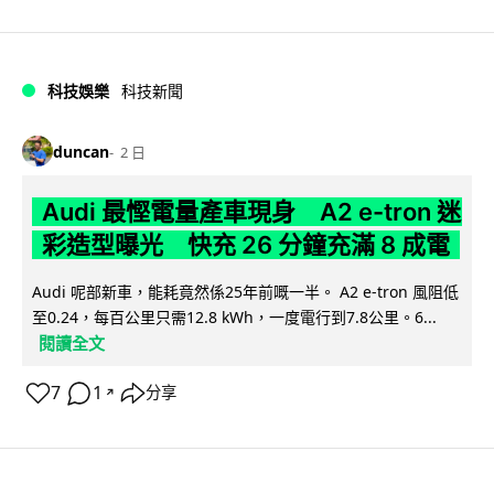
科技娛樂
科技新聞
duncan
2 日
Audi 最慳電量產車現身 A2 e-tron 迷
彩造型曝光 快充 26 分鐘充滿 8 成電
Audi 呢部新車，能耗竟然係25年前嘅一半。 A2 e-tron 風阻低
至0.24，每百公里只需12.8 kWh，一度電行到7.8公里。6...
閱讀全文
7
1
分享
↗