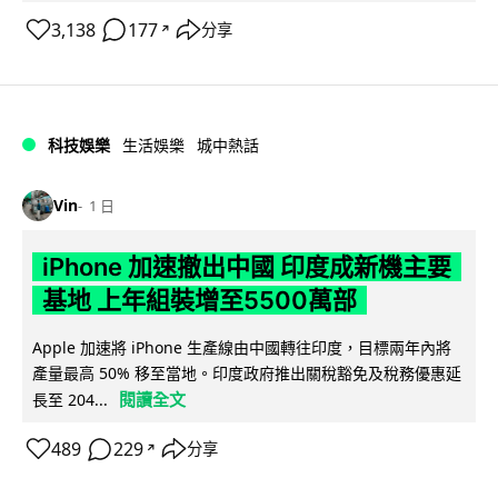
3,138
177
分享
↗
科技娛樂
生活娛樂
城中熱話
Vin
1 日
iPhone 加速撤出中國 印度成新機主要
基地 上年組裝增至5500萬部
Apple 加速將 iPhone 生產線由中國轉往印度，目標兩年內將
產量最高 50% 移至當地。印度政府推出關稅豁免及稅務優惠延
閱讀全文
長至 204...
489
229
分享
↗