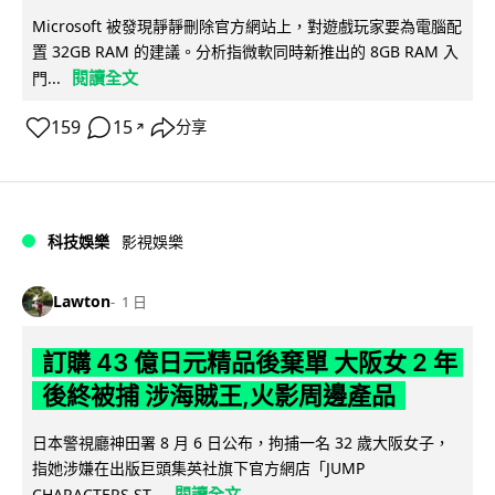
Microsoft 被發現靜靜刪除官方網站上，對遊戲玩家要為電腦配
置 32GB RAM 的建議。分析指微軟同時新推出的 8GB RAM 入
閱讀全文
門...
159
15
分享
↗
科技娛樂
影視娛樂
Lawton
1 日
訂購 43 億日元精品後棄單 大阪女 2 年
後終被捕 涉海賊王,火影周邊產品
日本警視廳神田署 8 月 6 日公布，拘捕一名 32 歲大阪女子，
指她涉嫌在出版巨頭集英社旗下官方網店「JUMP
閱讀全文
CHARACTERS ST...