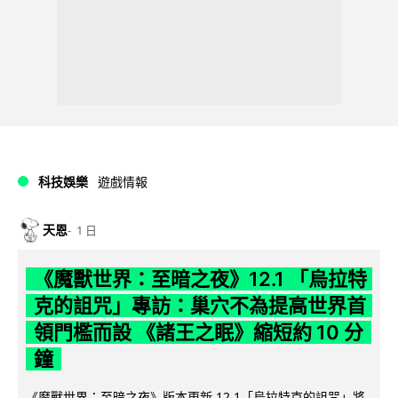
科技娛樂
遊戲情報
天恩
1 日
《魔獸世界：至暗之夜》12.1 「烏拉特
克的詛咒」專訪：巢穴不為提高世界首
領門檻而設 《諸王之眠》縮短約 10 分
鐘
《魔獸世界：至暗之夜》版本更新 12.1「烏拉特克的詛咒」將