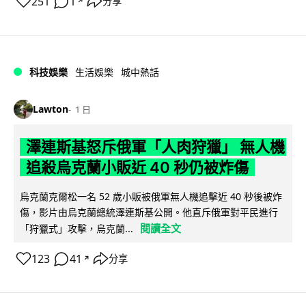
251
1
分享
↗
科技娛樂
生活娛樂
城中熱話
Lawton
1 日
澤連斯基怒斥俄軍「人肉狩獵」 無人機
追殺烏克蘭小販近 40 秒仍被炸傷
烏克蘭克爾松一名 52 歲小販被俄軍無人機追擊近 40 秒後被炸
傷，影片由烏克蘭總統澤連斯基公開。他直斥俄軍對平民進行
閱讀全文
「狩獵式」攻擊，烏克蘭...
123
41
分享
↗