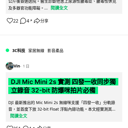
公斤後昏迷送院。醫生診斷他患上尿源性膿毒症、膿毒性休克
閱讀全文
及多器官功能障礙。...
22
4
分享
↗
3C科技
家居無線
影音產品
Vin
1 日
DJI Mic Mini 2s 實測 四發一收同步獨
立錄音 32-bit 防爆咪拍片必備
DJI 最新推出的 Mic Mini 2s 無線咪支援「四發一收」分軌錄
音，並首度下放 32-bit Float 浮點內錄功能。本文經實測其...
閱讀全文