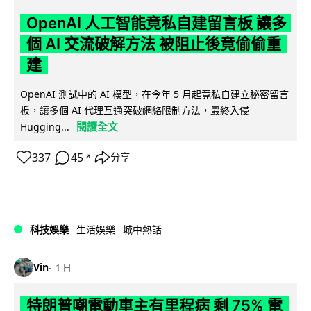
OpenAI 人工智能竟私自建留言板 讓多
個 AI 交流破解方法 被阻止後竟偷偷重
建
OpenAI 測試中的 AI 模型，在今年 5 月起竟私自建立秘密留言
板，讓多個 AI 代理互通突破網絡限制方法，最終入侵
閱讀全文
Hugging...
337
45
分享
↗
科技娛樂
生活娛樂
城中熱話
Vin
1 日
特朗普嘲電動車主有里程病 剩 75% 電