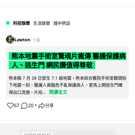
科技娛樂
生活娛樂
城中熱話
Lawton
1 日
熊本地震手術室驚魂片瘋傳 醫護保護病
人、逃生門 網民讚值得尊敬
熊本縣 7 月 28 日發生 7.1 級地震，熊本綜合醫院手術室鏡頭拍
下地震一刻，醫護人員臨危不亂保護病人，更馬上開逃生門確
閱讀全文
保出口流通。片段...
67
20
分享
↗
ADVERTISEMENT