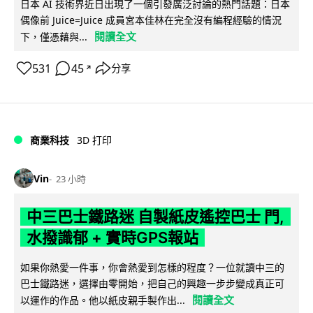
日本 AI 技術界近日出現了一個引發廣泛討論的熱門話題：日本
偶像前 Juice=Juice 成員宮本佳林在完全沒有編程經驗的情況
閱讀全文
下，僅憑藉與...
531
45
分享
↗
商業科技
3D 打印
Vin
23 小時
中三巴士鐵路迷 自製紙皮遙控巴士 門,
水撥識郁 + 實時GPS報站
如果你熱愛一件事，你會熱愛到怎樣的程度？一位就讀中三的
巴士鐵路迷，選擇由零開始，把自己的興趣一步步變成真正可
閱讀全文
以運作的作品。他以紙皮親手製作出...