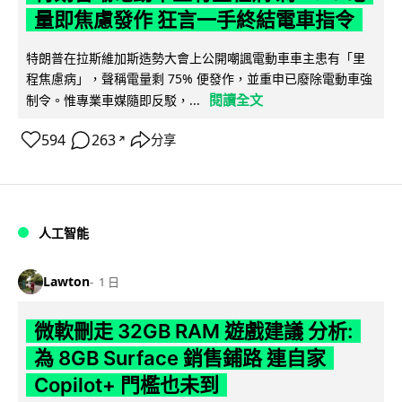
量即焦慮發作 狂言一手終結電車指令
特朗普在拉斯維加斯造勢大會上公開嘲諷電動車車主患有「里
程焦慮病」，聲稱電量剩 75% 便發作，並重申已廢除電動車強
閱讀全文
制令。惟專業車媒隨即反駁，...
594
263
分享
↗
人工智能
Lawton
1 日
微軟刪走 32GB RAM 遊戲建議 分析:
為 8GB Surface 銷售鋪路 連自家
Copilot+ 門檻也未到