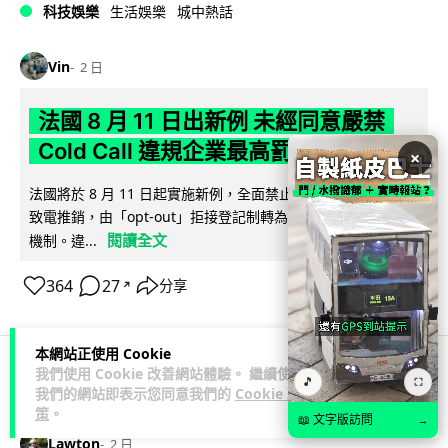
科技娛樂
生活娛樂
城中熱話
Vin
2 日
法國 8 月 11 日出新例 未經同意嚴禁
Cold Call 違規企業最高罰 345 萬
×
法國將於 8 月 11 日起實施新例，全面禁止企業未經消費者同意
致電推銷，由「opt-out」拒接登記制轉為「opt-in」先徵同意
閱讀全文
機制。違...
364
27
分享
↗
本網站正使用 Cookie
我們使用 Cookie 改善網站體驗。 繼續使用
🎵
⛶
人工智能
我們的網站即表示您同意我們的
Cookie 政
策
。
📖 文字版訪問
→
Lawton
2 日