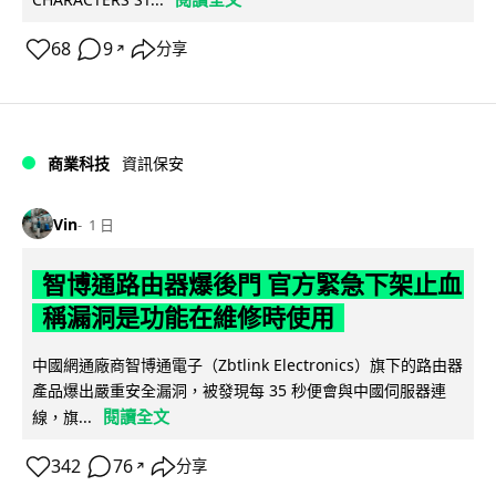
68
9
分享
↗
商業科技
資訊保安
Vin
1 日
智博通路由器爆後門 官方緊急下架止血
稱漏洞是功能在維修時使用
中國網通廠商智博通電子（Zbtlink Electronics）旗下的路由器
產品爆出嚴重安全漏洞，被發現每 35 秒便會與中國伺服器連
閱讀全文
線，旗...
342
76
分享
↗