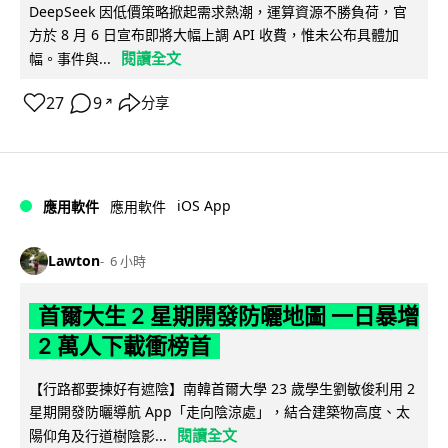
DeepSeek 因低價策略掀起需求熱潮，運算資源不勝負荷，官
方於 8 月 6 日宣布即將大幅上調 API 收費，惟未公布具體加
閱讀全文
幅。事件與...
27
9
分享
↗
iOS App
應用軟件
應用軟件
Lawton
6 小時
首爾大生 2 星期開發防曬地圖 一日暴增
2 萬人下載衝榜首
【行路都要揀好有遮陰】南韓首爾大學 23 歲學生劉敏俊利用 2
星期開發防曬導航 App「走向陰涼處」，結合建築物高度、太
閱讀全文
陽仰角及行道樹陰影...