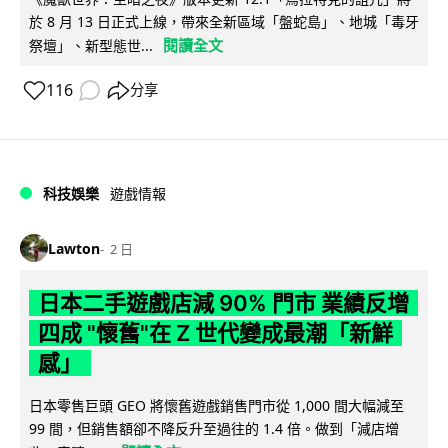
於 8 月 13 日正式上線，帶來全新區域「盤蛇島」、地城「毒牙
閱讀全文
祭壇」、新型態世...
116
分享
科技娛樂
遊戲情報
Lawton
2 日
日本二手遊戲店減 90% 門市 業績反增
四成 "懷舊"在 Z 世代變成最潮「新鮮
感」
日本零售巨頭 GEO 將懷舊遊戲銷售門市從 1,000 間大幅減至
99 間，但銷售額卻不降反升至過往的 1.4 倍。做到「減店增