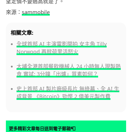
望定價不要過高就是了。
來源：
sammobile
相關文章:
全球首部 AI 主演電影開拍 女主角 Tilly
Norwood 再掀荷里活怒火
大埔全港首部餐飲機械人 24 小時無人現製熱
食 實試: 3分鐘「出爐」質素如何？
史上首部 AI 製片廠級長片 無綠幕、全 AI 生
成背景 《Bitcoin》勁慳 2 億美元製作費
📮
更多精彩文章每日送到電子郵箱