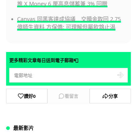
推 X Money 6 厘高息儲蓄兼 3% 回贈
Canvas 同黑客達成協議 交贖金取回 2.75
億師生資料 方保僑: 可理解但屬飲鴆止渴
📮
更多精彩文章每日送到電子郵箱
讚好
0
看留言
分享
最新影片