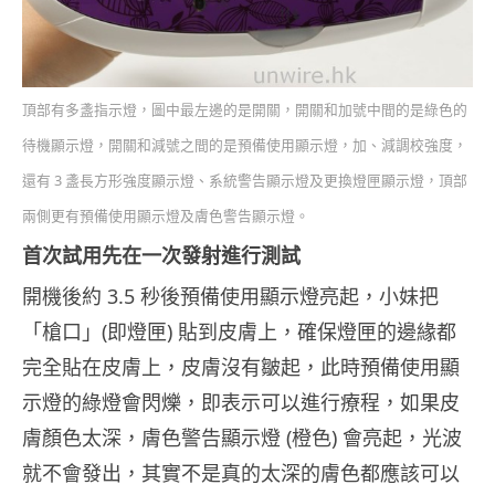
頂部有多盞指示燈，圖中最左邊的是開關，開關和加號中間的是綠色的
待機顯示燈，開關和減號之間的是預備使用顯示燈，加、減調校強度，
還有 3 盞長方形強度顯示燈、系統警告顯示燈及更換燈匣顯示燈，頂部
兩側更有預備使用顯示燈及膚色警告顯示燈。
首次試用先在一次發射進行測試
開機後約 3.5 秒後預備使用顯示燈亮起，小妹把
「槍口」(即燈匣) 貼到皮膚上，確保燈匣的邊緣都
完全貼在皮膚上，皮膚沒有皺起，此時預備使用顯
示燈的綠燈會閃爍，即表示可以進行療程，如果皮
膚顏色太深，膚色警告顯示燈 (橙色) 會亮起，光波
就不會發出，其實不是真的太深的膚色都應該可以