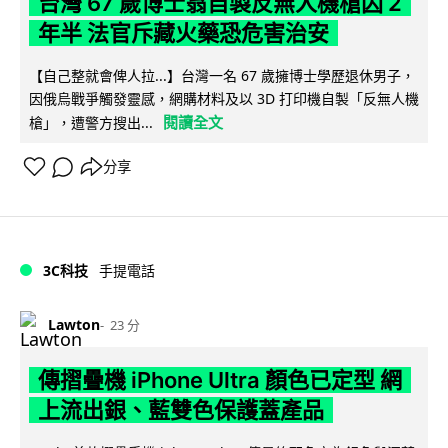
台灣 67 歲博士翁自製反無人機槍囚 2
年半 法官斥藏火藥恐危害治安
【自己整就會俾人拉...】台灣一名 67 歲擁博士學歷退休男子，
因俄烏戰爭觸發靈感，網購材料及以 3D 打印機自製「反無人機
閱讀全文
槍」，遭警方搜出...
分享
3C科技
手提電話
Lawton
23 分
傳摺疊機 iPhone Ultra 顏色已定型 網
上流出銀、藍雙色保護蓋產品