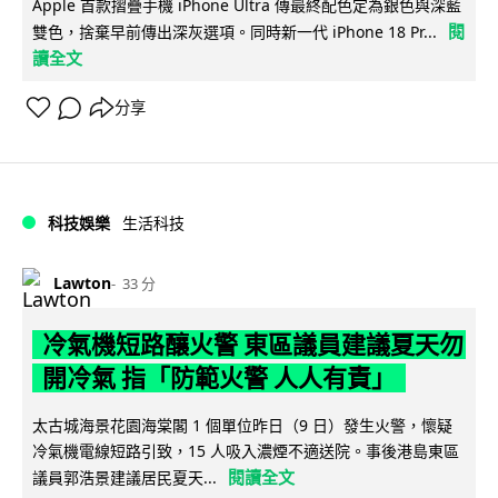
Apple 首款摺疊手機 iPhone Ultra 傳最終配色定為銀色與深藍
閱
雙色，捨棄早前傳出深灰選項。同時新一代 iPhone 18 Pr...
讀全文
分享
科技娛樂
生活科技
Lawton
33 分
冷氣機短路釀火警 東區議員建議夏天勿
開冷氣 指「防範火警 人人有責」
太古城海景花園海棠閣 1 個單位昨日（9 日）發生火警，懷疑
冷氣機電線短路引致，15 人吸入濃煙不適送院。事後港島東區
閱讀全文
議員郭浩景建議居民夏天...