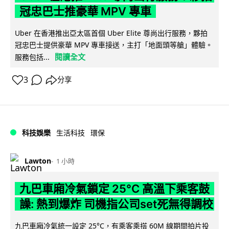
冠忠巴士推豪華 MPV 專車
Uber 在香港推出亞太區首個 Uber Elite 尊尚出行服務，夥拍
冠忠巴士提供豪華 MPV 專車接送，主打「地面頭等艙」體驗。
閱讀全文
服務包括...
3
分享
科技娛樂
生活科技
環保
Lawton
1 小時
九巴車廂冷氣鎖定 25°C 高溫下乘客鼓
譟: 熱到爆炸 司機指公司set死無得調校
九巴車廂冷氣統一設定 25°C，有乘客乘搭 60M 線期間拍片投