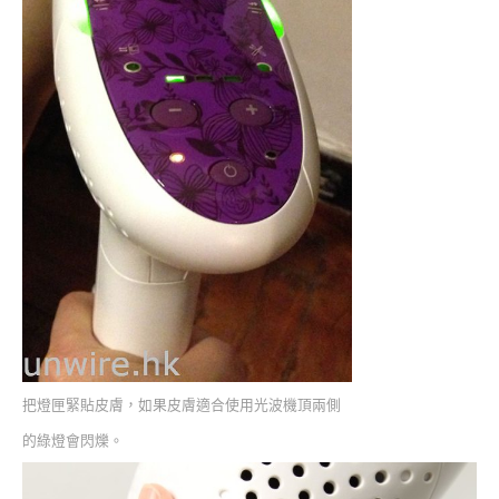
把燈匣緊貼皮膚，如果皮膚適合使用光波機頂兩側
的綠燈會閃爍。