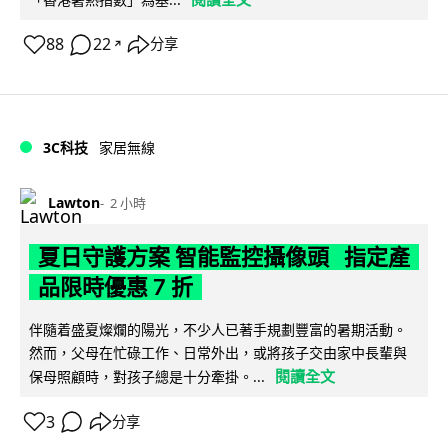
88
22
分享
↗
3C科技
家居無線
Lawton
2 小時
夏日守護方案 智能監控攝像頭 指定產
品限時優惠 7 折
伴隨着盛夏燦爛的陽光，不少人已著手規劃豐富的暑期活動。
然而，父母在忙碌工作、日常外出，或將孩子交由家中長輩與
閱讀全文
保母照顧時，對孩子總是十分牽掛。...
3
分享