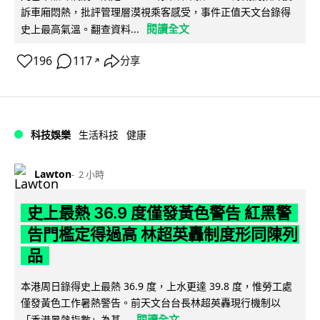
訴車廂悶熱，批評管理層漠視乘客感受，事件正值天文台錄得
閱讀全文
史上最高氣溫。翻查資料...
196
117
分享
↗
科技娛樂
生活科技
健康
Lawton
2 小時
史上最熱 36.9 度僅發黃色警告 紅黑警
告門檻定得過高 林超英轟制度形同陳列
品
本港周日錄得史上最熱 36.9 度，上水更達 39.8 度，惟勞工處
僅發黃色工作暑熱警告。前天文台台長林超英轟現行機制以
閱讀全文
「香港暑熱指數」為基...