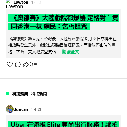
Lawton
1 小時
《奧德賽》大陸戲院都爆機 定格對白竟
同香港一樣 網民：乞丐詛咒
《奧德賽》繼香港、台灣後，大陸蘇州戲院 8 月 9 日亦傳出在
播放時發生意外，戲院出現機器冒煙情況，而播放停止時的畫
閱讀全文
格，字幕「來人把這些乞丐...
分享
科技娛樂
科技新聞
duncan
1 小時
Uber 在港推 Elite 尊尚出行服務！夥拍