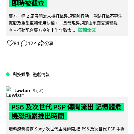
即時被截查
警方一連 2 周展開無人機打擊違規駕駛行動，重點打擊不專注
駕駛及重型車輛使用快線，一旦發現違規即由地面交通警截
閱讀全文
查。行動配合警方今年上半年致命...
84
12
分享
↗
科技娛樂
遊戲情報
Lawton
5 小時
PS6 及次世代 PSP 傳聞流出 記憶體危
機恐拖累推出時間
爆料媒體披露 Sony 次世代主機傳聞,指 PS6 及次世代 PSP 手提