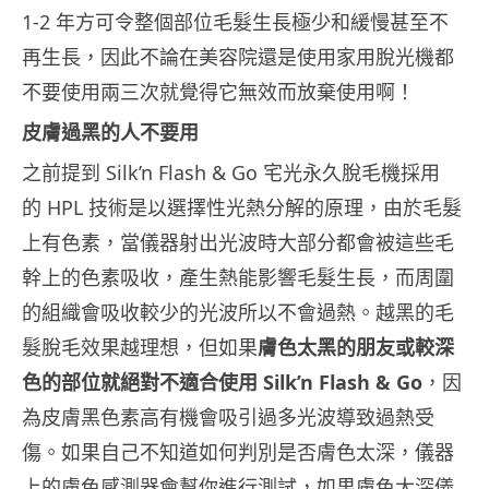
1-2 年方可令整個部位毛髮生長極少和緩慢甚至不
再生長，因此不論在美容院還是使用家用脫光機都
不要使用兩三次就覺得它無效而放棄使用啊！
皮膚過黑的人不要用
之前提到 Silk’n Flash & Go 宅光永久脫毛機採用
的 HPL 技術是以選擇性光熱分解的原理，由於毛髮
上有色素，當儀器射出光波時大部分都會被這些毛
幹上的色素吸收，產生熱能影響毛髮生長，而周圍
的組織會吸收較少的光波所以不會過熱。越黑的毛
髮脫毛效果越理想，但如果
膚色太黑的朋友或較深
色的部位就絕對不適合使用 Silk’n Flash & Go
，因
為皮膚黑色素高有機會吸引過多光波導致過熱受
傷。如果自己不知道如何判別是否膚色太深，儀器
上的膚色感測器會幫你進行測試，如果膚色太深儀