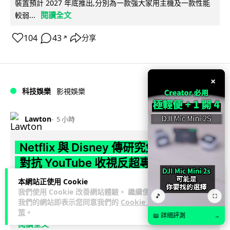
裝置預計 2027 年底推出,分別為一款強大家用主機及一款性能
閱讀全文
較弱...
104
43
分享
↗
×
科技娛樂
影視娛樂
Lawton
5 小時
Netflix 與 Disney 傳研究免費觀看方案
對抗 YouTube 收視反超專家警告存隱
憂
本網站正使用 Cookie
我們使用 Cookie 改善網站體驗。 繼續使用
🎵
⛶
Netflix 與 Disney+ 傳評估推出免費廣告支援方案，以對抗
我們的網站即表示您同意我們的
Cookie 政
YouTube 收視反超及用戶流失。YouTube 全球日均觀看時間...
策
。
📖 詳細評測
→
閱讀全文