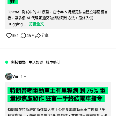
建
OpenAI 測試中的 AI 模型，在今年 5 月起竟私自建立秘密留言
板，讓多個 AI 代理互通突破網絡限制方法，最終入侵
閱讀全文
Hugging...
351
45
分享
↗
科技娛樂
生活娛樂
城中熱話
Vin
1 日
特朗普嘲電動車主有里程病 剩 75% 電
量即焦慮發作 狂言一手終結電車指令
特朗普在拉斯維加斯造勢大會上公開嘲諷電動車車主患有「里
程焦慮病」，聲稱電量剩 75% 便發作，並重申已廢除電動車強