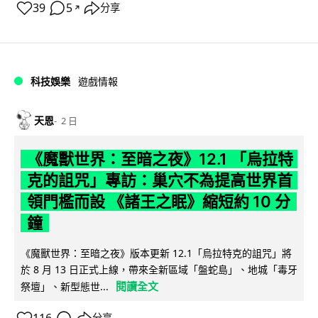
39
5
分享
↗
科技娛樂
遊戲情報
天恩
2 日
《魔獸世界：至暗之夜》12.1 「烏拉特
克的詛咒」專訪：巢穴不為提高世界首
領門檻而設 《諸王之眠》縮短約 10 分
鐘
《魔獸世界：至暗之夜》版本更新 12.1「烏拉特克的詛咒」將
於 8 月 13 日正式上線，帶來全新區域「盤蛇島」、地城「毒牙
閱讀全文
祭壇」、新型態世...