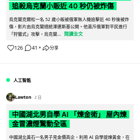
追殺烏克蘭小販近 40 秒仍被炸傷
烏克蘭克爾松一名 52 歲小販被俄軍無人機追擊近 40 秒後被炸
傷，影片由烏克蘭總統澤連斯基公開。他直斥俄軍對平民進行
閱讀全文
「狩獵式」攻擊，烏克蘭...
126
41
分享
↗
人工智能
Lawton
2 日
中國湖北男自學 AI 「煉金術」 屋內煉
金冒濃煙驚動全區
中國湖北黃石一名男子見金價高企，利用 AI 自學提煉黃金，在