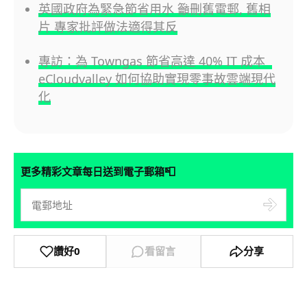
英國政府為緊急節省用水 籲刪舊電郵, 舊相
片 專家批評做法適得其反
專訪：為 Towngas 節省高達 40% IT 成本
eCloudvalley 如何協助實現零事故雲端現代
化
📮
更多精彩文章每日送到電子郵箱
讚好
0
看留言
分享