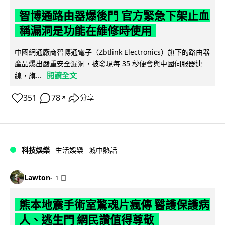
智博通路由器爆後門 官方緊急下架止血
稱漏洞是功能在維修時使用
中國網通廠商智博通電子（Zbtlink Electronics）旗下的路由器
產品爆出嚴重安全漏洞，被發現每 35 秒便會與中國伺服器連
閱讀全文
線，旗...
351
78
分享
↗
科技娛樂
生活娛樂
城中熱話
Lawton
1 日
熊本地震手術室驚魂片瘋傳 醫護保護病
人、逃生門 網民讚值得尊敬