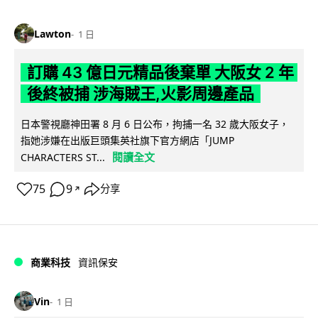
Lawton
1 日
訂購 43 億日元精品後棄單 大阪女 2 年
後終被捕 涉海賊王,火影周邊產品
日本警視廳神田署 8 月 6 日公布，拘捕一名 32 歲大阪女子，
指她涉嫌在出版巨頭集英社旗下官方網店「JUMP
閱讀全文
CHARACTERS ST...
75
9
分享
↗
商業科技
資訊保安
Vin
1 日