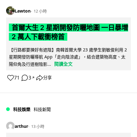
Lawton
12 小時
首爾大生 2 星期開發防曬地圖 一日暴增
2 萬人下載衝榜首
【行路都要揀好有遮陰】南韓首爾大學 23 歲學生劉敏俊利用 2
星期開發防曬導航 App「走向陰涼處」，結合建築物高度、太
閱讀全文
陽仰角及行道樹陰影...
71
3
分享
↗
科技娛樂
科技新聞
arthur
13 小時