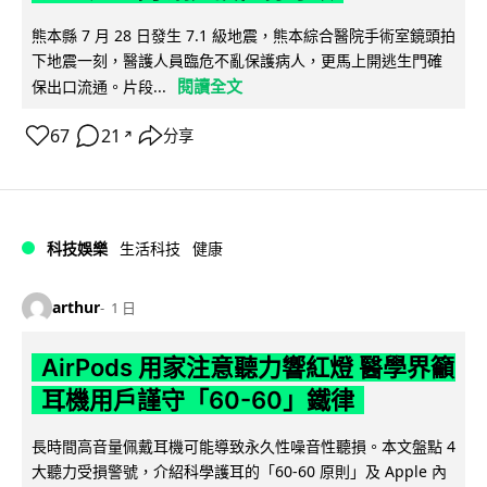
熊本縣 7 月 28 日發生 7.1 級地震，熊本綜合醫院手術室鏡頭拍
下地震一刻，醫護人員臨危不亂保護病人，更馬上開逃生門確
閱讀全文
保出口流通。片段...
67
21
分享
↗
科技娛樂
生活科技
健康
arthur
1 日
AirPods 用家注意聽力響紅燈 醫學界籲
耳機用戶謹守「60-60」鐵律
長時間高音量佩戴耳機可能導致永久性噪音性聽損。本文盤點 4
大聽力受損警號，介紹科學護耳的「60-60 原則」及 Apple 內