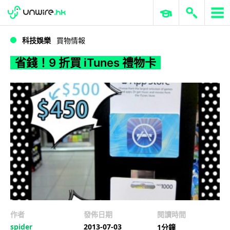
WWDC 2026
GenAI 與雲端科技專區
ERP 與商業 AI
省錢！9 折買 iTunes 禮物卡
科技娛樂
買物情報
省錢！9 折買 iTunes 禮物卡
作者
發佈日期
閱讀時間
spider
2013-07-03
1分鐘