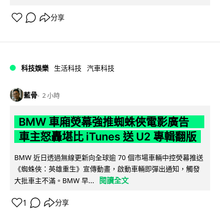
分享
科技娛樂
生活科技
汽車科技
藍骨
2 小時
BMW 車廂熒幕強推蜘蛛俠電影廣告
車主怒轟堪比 iTunes 送 U2 專輯翻版
BMW 近日透過無線更新向全球逾 70 個市場車輛中控熒幕推送
《蜘蛛俠：英雄重生》宣傳動畫，啟動車輛即彈出通知，觸發
閱讀全文
大批車主不滿。BMW 早...
1
分享