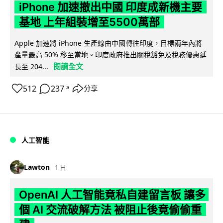
iPhone 加速撤出中國 印度成新機主要
基地 上年組裝增至5500萬部
Apple 加速將 iPhone 生產線由中國轉往印度，目標兩年內將
產量最高 50% 移至當地。印度政府推出關稅豁免及稅務優惠延
閱讀全文
長至 204...
512
237
分享
↗
人工智能
Lawton
1 日
OpenAI 人工智能竟私自建留言板 讓多
個 AI 交流破解方法 被阻止後竟偷偷重