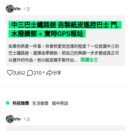
Vin
1 日
中三巴士鐵路迷 自製紙皮遙控巴士 門,
水撥識郁 + 實時GPS報站
如果你熱愛一件事，你會熱愛到怎樣的程度？一位就讀中三的
巴士鐵路迷，選擇由零開始，把自己的興趣一步步變成真正可
閱讀全文
以運作的作品。他以紙皮親手製作出...
3,652
210
分享
↗
科技娛樂
生活娛樂
城中熱話
Vin
1 日