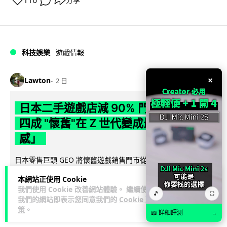
116
分享
科技娛樂
遊戲情報
×
Lawton
2 日
日本二手遊戲店減 90% 門市 業績反增
四成 "懷舊"在 Z 世代變成最潮「新鮮
感」
日本零售巨頭 GEO 將懷舊遊戲銷售門市從 1,000 間大幅減至
99 間，但銷售額卻不降反升至過往的 1.4 倍。做到「減店增
本網站正使用 Cookie
閱讀全文
收」奇蹟，...
我們使用 Cookie 改善網站體驗。 繼續使用
🎵
⛶
我們的網站即表示您同意我們的
Cookie 政
262
20
分享
↗
策
。
📖 詳細評測
→