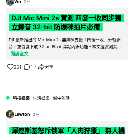
Vin
2 日
DJI Mic Mini 2s 實測 四發一收同步獨
立錄音 32-bit 防爆咪拍片必備
DJI 最新推出的 Mic Mini 2s 無線咪支援「四發一收」分軌錄
音，並首度下放 32-bit Float 浮點內錄功能。本文經實測其...
閱讀全文
251
1
分享
↗
科技娛樂
生活娛樂
城中熱話
Lawton
2 日
澤連斯基怒斥俄軍「人肉狩獵」 無人機