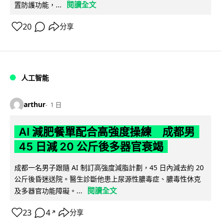
閱讀全文
置防護功能，...
20
分享
人工智能
arthur
1 日
AI 減肥餐單配合高強度操練 成都男
45 日減 20 公斤後多器官衰竭
成都一名男子跟隨 AI 制訂高強度減脂計劃，45 日內減去約 20
公斤後昏迷送院。醫生診斷他患上尿源性膿毒症、膿毒性休克
閱讀全文
及多器官功能障礙。...
23
4
分享
↗