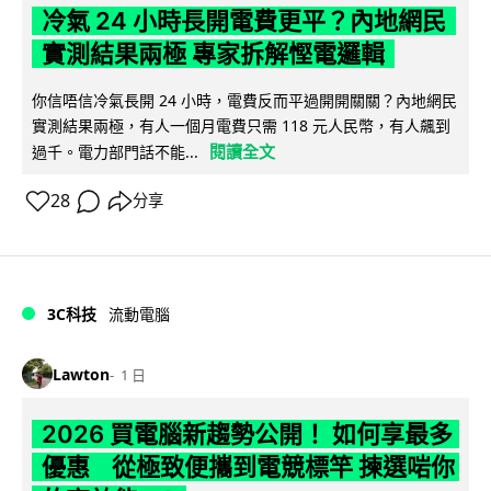
冷氣 24 小時長開電費更平？內地網民
實測結果兩極 專家拆解慳電邏輯
你信唔信冷氣長開 24 小時，電費反而平過開開關關？內地網民
實測結果兩極，有人一個月電費只需 118 元人民幣，有人飆到
閱讀全文
過千。電力部門話不能...
28
分享
3C科技
流動電腦
Lawton
1 日
2026 買電腦新趨勢公開！ 如何享最多
優惠 從極致便攜到電競標竿 揀選啱你