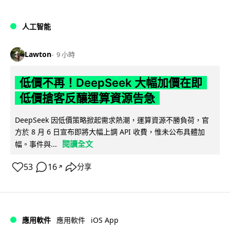
人工智能
Lawton
9 小時
低價不再！DeepSeek 大幅加價在即
低價搶客反釀運算資源告急
DeepSeek 因低價策略掀起需求熱潮，運算資源不勝負荷，官
方於 8 月 6 日宣布即將大幅上調 API 收費，惟未公布具體加
閱讀全文
幅。事件與...
53
16
分享
↗
iOS App
應用軟件
應用軟件