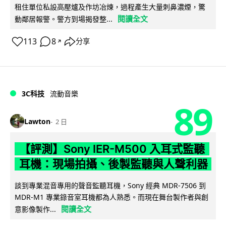
租住單位私設高壓爐及作坊冶煉，過程產生大量刺鼻濃煙，驚
閱讀全文
動鄰居報警。警方到場揭發整...
113
8
分享
↗
3C科技
流動音樂
89
Lawton
2 日
【評測】Sony IER-M500 入耳式監聽
耳機：現場拍攝、後製監聽與人聲利器
談到專業混音專用的聲音監聽耳機，Sony 經典 MDR-7506 到
MDR-M1 專業錄音室耳機都為人熟悉。而現在舞台製作者與創
閱讀全文
意影像製作...