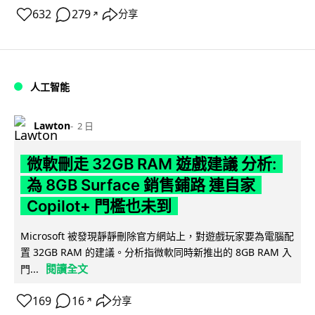
632
279
分享
↗
人工智能
Lawton
2 日
微軟刪走 32GB RAM 遊戲建議 分析:
為 8GB Surface 銷售鋪路 連自家
Copilot+ 門檻也未到
Microsoft 被發現靜靜刪除官方網站上，對遊戲玩家要為電腦配
置 32GB RAM 的建議。分析指微軟同時新推出的 8GB RAM 入
閱讀全文
門...
169
16
分享
↗