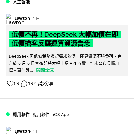
人工智能
Lawton
1 日
低價不再！DeepSeek 大幅加價在即
低價搶客反釀運算資源告急
DeepSeek 因低價策略掀起需求熱潮，運算資源不勝負荷，官
方於 8 月 6 日宣布即將大幅上調 API 收費，惟未公布具體加
閱讀全文
幅。事件與...
69
19
分享
↗
iOS App
應用軟件
應用軟件
Lawton
1 日