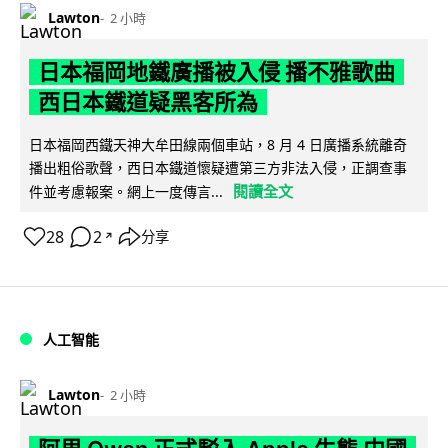
Lawton
2 小時
日本福岡地鐵廣播被入侵 播不雅歌曲
西日本鐵道疑黑客所為
日本福岡西鐵天神大牟田線兩個車站，8 月 4 日廣播系統離奇
播出粗俗歌聲，西日本鐵道懷疑遭第三方非法入侵，正調查事
閱讀全文
件並考慮報案。網上一度傳言...
28
2
分享
↗
人工智能
Lawton
2 小時