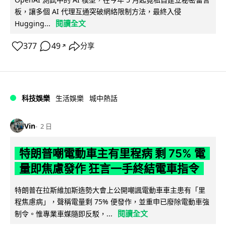
板，讓多個 AI 代理互通突破網絡限制方法，最終入侵
閱讀全文
Hugging...
377
49
分享
↗
科技娛樂
生活娛樂
城中熱話
Vin
2 日
特朗普嘲電動車主有里程病 剩 75% 電
量即焦慮發作 狂言一手終結電車指令
特朗普在拉斯維加斯造勢大會上公開嘲諷電動車車主患有「里
程焦慮病」，聲稱電量剩 75% 便發作，並重申已廢除電動車強
閱讀全文
制令。惟專業車媒隨即反駁，...