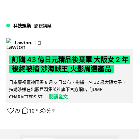
科技娛樂
影視娛樂
Lawton
2 日
訂購 43 億日元精品後棄單 大阪女 2 年
後終被捕 涉海賊王,火影周邊產品
日本警視廳神田署 8 月 6 日公布，拘捕一名 32 歲大阪女子，
指她涉嫌在出版巨頭集英社旗下官方網店「JUMP
閱讀全文
CHARACTERS ST...
79
10
分享
↗