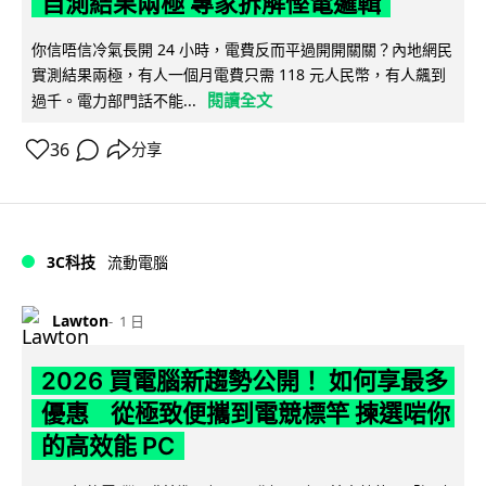
自測結果兩極 專家拆解慳電邏輯
你信唔信冷氣長開 24 小時，電費反而平過開開關關？內地網民
實測結果兩極，有人一個月電費只需 118 元人民幣，有人飆到
閱讀全文
過千。電力部門話不能...
36
分享
3C科技
流動電腦
Lawton
1 日
2026 買電腦新趨勢公開！ 如何享最多
優惠 從極致便攜到電競標竿 揀選啱你
的高效能 PC