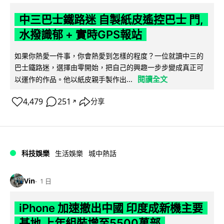
中三巴士鐵路迷 自製紙皮遙控巴士 門,
水撥識郁 + 實時GPS報站
如果你熱愛一件事，你會熱愛到怎樣的程度？一位就讀中三的
巴士鐵路迷，選擇由零開始，把自己的興趣一步步變成真正可
閱讀全文
以運作的作品。他以紙皮親手製作出...
4,479
251
分享
↗
科技娛樂
生活娛樂
城中熱話
Vin
1 日
iPhone 加速撤出中國 印度成新機主要
基地 上年組裝增至5500萬部