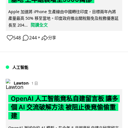
Apple 加速將 iPhone 生產線由中國轉往印度，目標兩年內將
產量最高 50% 移至當地。印度政府推出關稅豁免及稅務優惠延
閱讀全文
長至 204...
548
244
分享
↗
人工智能
Lawton
1 日
OpenAI 人工智能竟私自建留言板 讓多
個 AI 交流破解方法 被阻止後竟偷偷重
建
OpenAI 測試中的 AI 模型，在今年 5 月起竟私自建立秘密留言