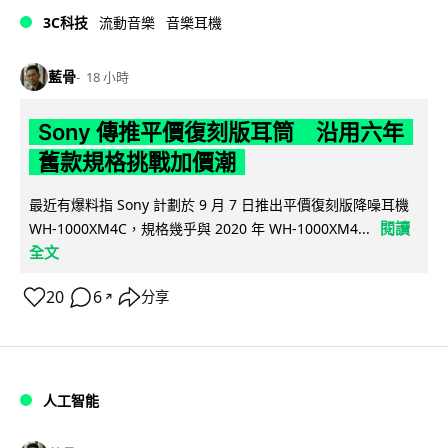
3C科技
流動音樂
音樂耳機
藍骨
18 小時
Sony 傳推平價復刻版耳筒 沿用六年
舊款規格挑戰加價潮
最近有爆料指 Sony 計劃於 9 月 7 日推出平價復刻版降噪耳機
閱讀
WH-1000XM4C，規格幾乎與 2020 年 WH-1000XM4...
全文
20
6
分享
↗
人工智能