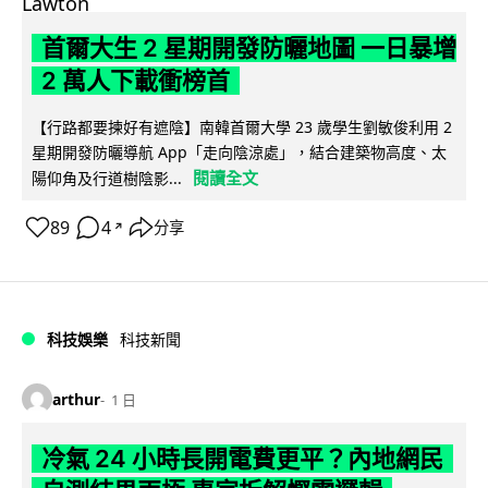
首爾大生 2 星期開發防曬地圖 一日暴增
2 萬人下載衝榜首
【行路都要揀好有遮陰】南韓首爾大學 23 歲學生劉敏俊利用 2
星期開發防曬導航 App「走向陰涼處」，結合建築物高度、太
閱讀全文
陽仰角及行道樹陰影...
89
4
分享
↗
科技娛樂
科技新聞
arthur
1 日
冷氣 24 小時長開電費更平？內地網民