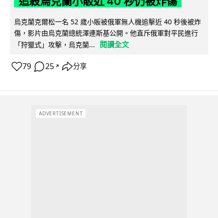
追殺烏克蘭小販近 40 秒仍被炸傷
烏克蘭克爾松一名 52 歲小販被俄軍無人機追擊近 40 秒後被炸
傷，影片由烏克蘭總統澤連斯基公開。他直斥俄軍對平民進行
閱讀全文
「狩獵式」攻擊，烏克蘭...
79
25
分享
↗
ADVERTISEMENT