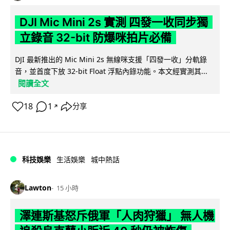
DJI Mic Mini 2s 實測 四發一收同步獨
立錄音 32-bit 防爆咪拍片必備
DJI 最新推出的 Mic Mini 2s 無線咪支援「四發一收」分軌錄
音，並首度下放 32-bit Float 浮點內錄功能。本文經實測其...
閱讀全文
18
1
分享
↗
科技娛樂
生活娛樂
城中熱話
Lawton
15 小時
澤連斯基怒斥俄軍「人肉狩獵」 無人機