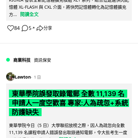
憶體 XL-FLASH 與 CXL 介面，將快閃記憶體轉化為記憶體擴充
閱讀全文
方...
84
5
分享
↗
商業科技
資訊保安
Lawton
1 日
東華學院誤發取錄電郵 全數 11,139 名
申請人一度空歡喜 專家:人為疏忽+系統
防護缺失
東華學院今日（5 日）大學聯招放榜之際，因人為疏忽向全數
11,139 名課程申請人錯誤發出取錄通知電郵，令大批考生一度