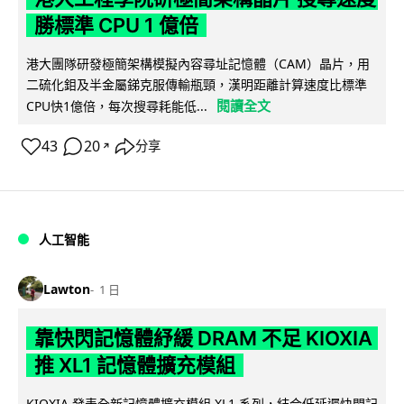
勝標準 CPU 1 億倍
港大團隊研發極簡架構模擬內容尋址記憶體（CAM）晶片，用
二硫化鉬及半金屬銻克服傳輸瓶頸，漢明距離計算速度比標準
閱讀全文
CPU快1億倍，每次搜尋耗能低...
43
20
分享
↗
人工智能
Lawton
1 日
靠快閃記憶體紓緩 DRAM 不足 KIOXIA
推 XL1 記憶體擴充模組
KIOXIA 發表全新記憶體擴充模組 XL1 系列，結合低延遲快閃記