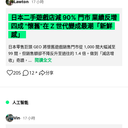
Lawton
17 小時
日本二手遊戲店減 90% 門市 業績反增
四成 "懷舊"在 Z 世代變成最潮「新鮮
感」
日本零售巨頭 GEO 將懷舊遊戲銷售門市從 1,000 間大幅減至
99 間，但銷售額卻不降反升至過往的 1.4 倍。做到「減店增
閱讀全文
收」奇蹟，...
205
12
分享
↗
人工智能
Vin
17 小時