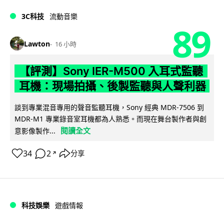
3C科技
流動音樂
89
Lawton
16 小時
【評測】Sony IER-M500 入耳式監聽
耳機：現場拍攝、後製監聽與人聲利器
談到專業混音專用的聲音監聽耳機，Sony 經典 MDR-7506 到
MDR-M1 專業錄音室耳機都為人熟悉。而現在舞台製作者與創
閱讀全文
意影像製作...
34
2
分享
↗
科技娛樂
遊戲情報