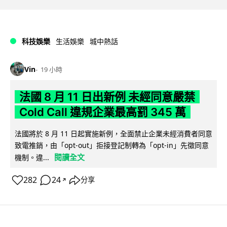
科技娛樂
生活娛樂
城中熱話
Vin
19 小時
法國 8 月 11 日出新例 未經同意嚴禁
Cold Call 違規企業最高罰 345 萬
法國將於 8 月 11 日起實施新例，全面禁止企業未經消費者同意
致電推銷，由「opt-out」拒接登記制轉為「opt-in」先徵同意
閱讀全文
機制。違...
282
24
分享
↗