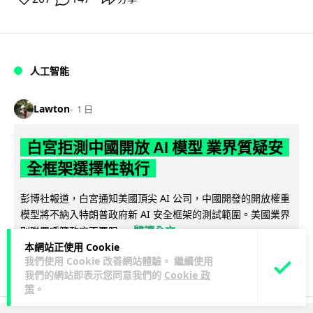
人工智能
Lawton
1 日
白宮拒測中國開放 AI 模型 業界質疑安
全框架選擇性執行
彭博社報道，白宮通知美國頂尖 AI 公司，中國開發的開放權重
模型將不納入特朗普政府新 AI 安全框架的測試範圍。美國業界
閱讀全文
則聯署呼籲政府不要限...
本網站正使用 Cookie
我們使用 Cookie 改善網站體驗。 繼續使用
44
21
分享
↗
我們的網站即表示您同意我們的
Cookie 政
策
。