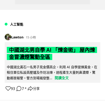
人工智能
Lawton
15 小時
中國湖北男自學 AI 「煉金術」 屋內煉
金冒濃煙驚動全區
中國湖北黃石一名男子見金價高企，利用 AI 自學提煉黃金，在
租住單位私設高壓爐及作坊冶煉，過程產生大量刺鼻濃煙，驚
閱讀全文
動鄰居報警。警方到場揭發整...
93
7
分享
↗