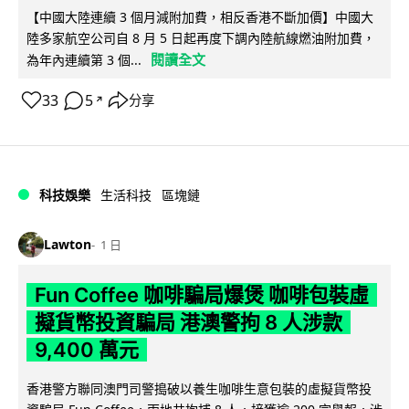
【中國大陸連續 3 個月減附加費，相反香港不斷加價】中國大
陸多家航空公司自 8 月 5 日起再度下調內陸航線燃油附加費，
閱讀全文
為年內連續第 3 個...
33
5
分享
↗
科技娛樂
生活科技
區塊鏈
Lawton
1 日
Fun Coffee 咖啡騙局爆煲 咖啡包裝虛
擬貨幣投資騙局 港澳警拘 8 人涉款
9,400 萬元
香港警方聯同澳門司警搗破以養生咖啡生意包裝的虛擬貨幣投