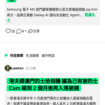
Samsung 電子 MX 部門顧客體驗辦公室主管兼副總裁 Jay Kim
閱讀全
表示，品牌正推動 Galaxy AI 邁向全自動化 Agent...
文
26
4
分享
↗
科技娛樂
生活娛樂
城中熱話
Lawton
22 小時
港夫婦澳門的士拾相機 據為己有被的士
Cam 睇到 2 個月後再入境被捕
一對香港夫婦今年 5 月遊澳門乘的士拾獲他人遺留相機及電
池，拾遺不報並帶返香港自用。兩人本月 2 日經港珠澳大橋再