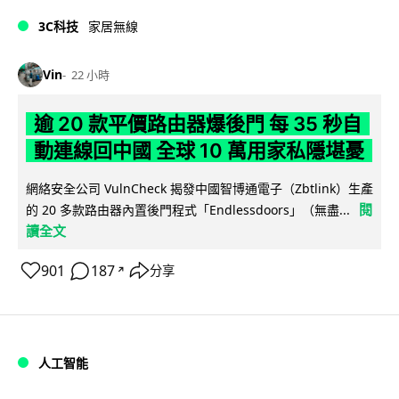
3C科技
家居無線
Vin
22 小時
逾 20 款平價路由器爆後門 每 35 秒自
動連線回中國 全球 10 萬用家私隱堪憂
網絡安全公司 VulnCheck 揭發中國智博通電子（Zbtlink）生產
閱
的 20 多款路由器內置後門程式「Endlessdoors」（無盡...
讀全文
901
187
分享
↗
人工智能