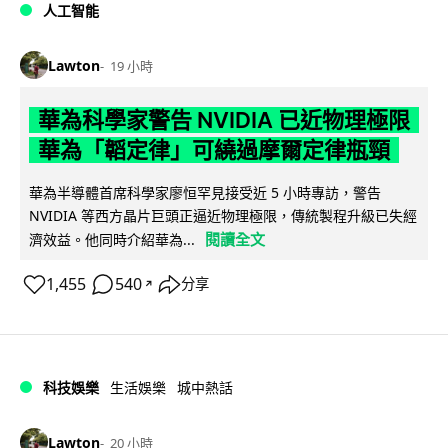
人工智能
Lawton
19 小時
華為科學家警告 NVIDIA 已近物理極限
華為「韜定律」可繞過摩爾定律瓶頸
華為半導體首席科學家廖恒罕見接受近 5 小時專訪，警告
NVIDIA 等西方晶片巨頭正逼近物理極限，傳統製程升級已失經
閱讀全文
濟效益。他同時介紹華為...
1,455
540
分享
↗
科技娛樂
生活娛樂
城中熱話
Lawton
20 小時