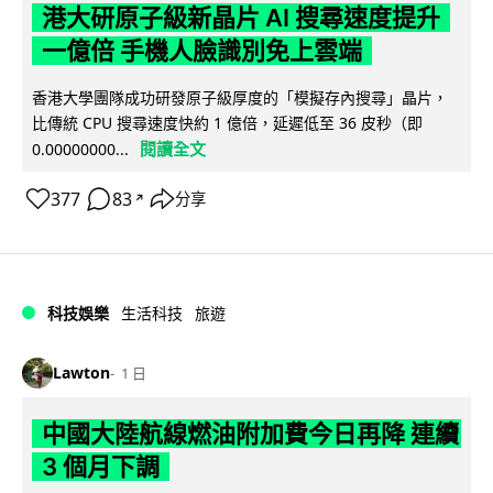
港大研原子級新晶片 AI 搜尋速度提升
一億倍 手機人臉識別免上雲端
香港大學團隊成功研發原子級厚度的「模擬存內搜尋」晶片，
比傳統 CPU 搜尋速度快約 1 億倍，延遲低至 36 皮秒（即
閱讀全文
0.00000000...
377
83
分享
↗
科技娛樂
生活科技
旅遊
Lawton
1 日
中國大陸航線燃油附加費今日再降 連續
3 個月下調