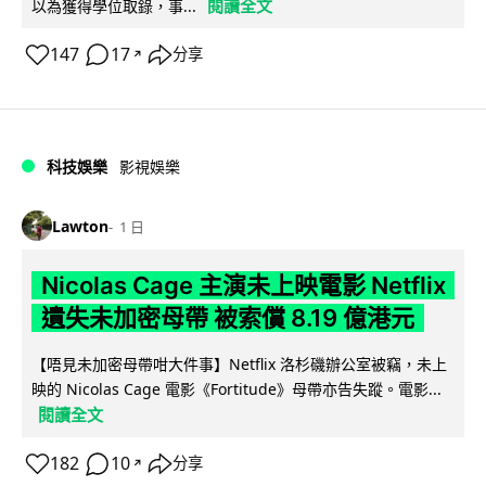
閱讀全文
以為獲得學位取錄，事...
147
17
分享
↗
科技娛樂
影視娛樂
Lawton
1 日
Nicolas Cage 主演未上映電影 Netflix
遺失未加密母帶 被索償 8.19 億港元
【唔見未加密母帶咁大件事】Netflix 洛杉磯辦公室被竊，未上
映的 Nicolas Cage 電影《Fortitude》母帶亦告失蹤。電影...
閱讀全文
182
10
分享
↗