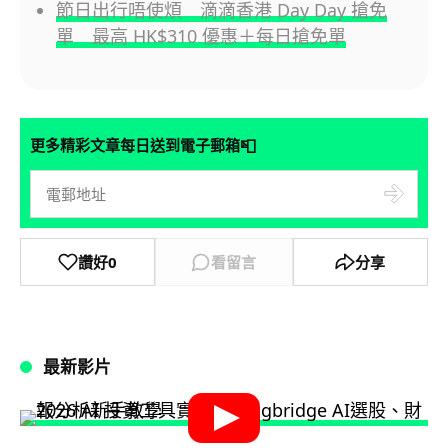
節日出行唔使煩 滴滴香港 Day Day 搶免
單 最高 HK$310 優惠＋每日搶免單
📮
更多精彩文章每日送到電子郵箱
讚好
0
看留言
分享
最新影片