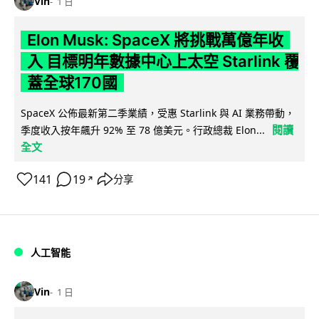
Vin
1 日
Elon Musk: SpaceX 將挑戰萬億年收
入 目標明年數據中心上太空 Starlink 覆
蓋全球170國
SpaceX 公佈最新第二季業績，受惠 Starlink 與 AI 業務帶動，
閱讀
季度收入按年飆升 92% 至 78 億美元。行政總裁 Elon...
全文
141
19
分享
↗
人工智能
Vin
1 日