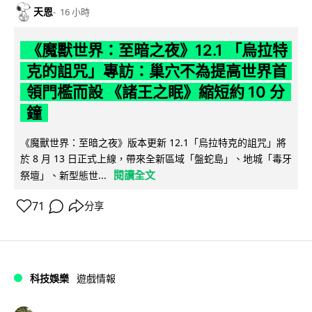
天恩
16 小時
《魔獸世界：至暗之夜》12.1 「烏拉特
克的詛咒」專訪：巢穴不為提高世界首
領門檻而設 《諸王之眠》縮短約 10 分
鐘
《魔獸世界：至暗之夜》版本更新 12.1「烏拉特克的詛咒」將
於 8 月 13 日正式上線，帶來全新區域「盤蛇島」、地城「毒牙
閱讀全文
祭壇」、新型態世...
71
分享
科技娛樂
遊戲情報