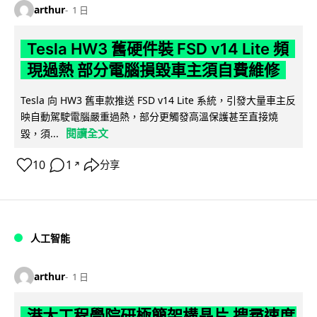
arthur
1 日
Tesla HW3 舊硬件裝 FSD v14 Lite 頻
現過熱 部分電腦損毀車主須自費維修
Tesla 向 HW3 舊車款推送 FSD v14 Lite 系統，引發大量車主反
映自動駕駛電腦嚴重過熱，部分更觸發高溫保護甚至直接燒
閱讀全文
毀，須...
10
1
分享
↗
人工智能
arthur
1 日
港大工程學院研極簡架構晶片 搜尋速度