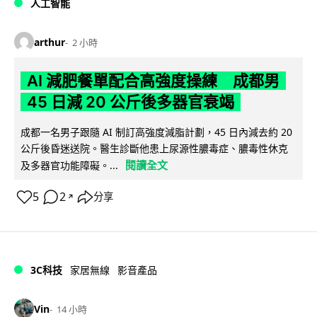
人工智能
arthur
2 小時
AI 減肥餐單配合高強度操練 成都男
45 日減 20 公斤後多器官衰竭
成都一名男子跟隨 AI 制訂高強度減脂計劃，45 日內減去約 20
公斤後昏迷送院。醫生診斷他患上尿源性膿毒症、膿毒性休克
閱讀全文
及多器官功能障礙。...
5
2
分享
↗
3C科技
家居無線
影音產品
Vin
14 小時