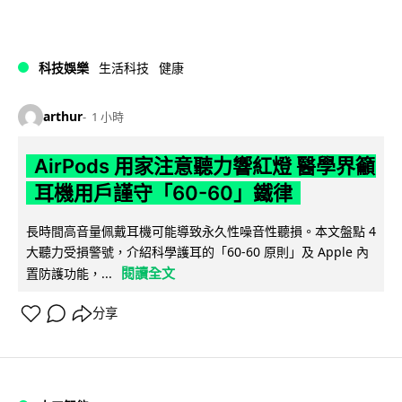
科技娛樂
生活科技
健康
arthur
1 小時
AirPods 用家注意聽力響紅燈 醫學界籲
耳機用戶謹守「60-60」鐵律
長時間高音量佩戴耳機可能導致永久性噪音性聽損。本文盤點 4
大聽力受損警號，介紹科學護耳的「60-60 原則」及 Apple 內
閱讀全文
置防護功能，...
分享