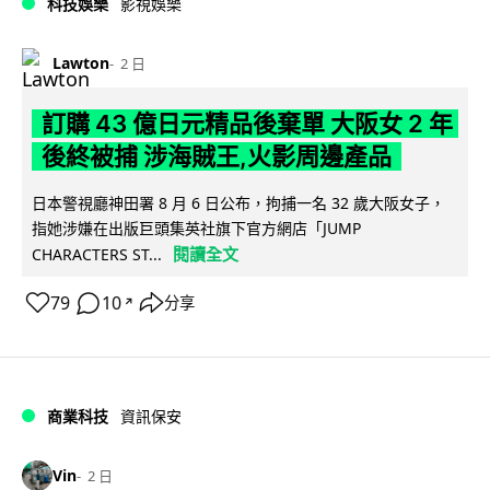
科技娛樂
影視娛樂
Lawton
2 日
訂購 43 億日元精品後棄單 大阪女 2 年
後終被捕 涉海賊王,火影周邊產品
日本警視廳神田署 8 月 6 日公布，拘捕一名 32 歲大阪女子，
指她涉嫌在出版巨頭集英社旗下官方網店「JUMP
閱讀全文
CHARACTERS ST...
79
10
分享
↗
商業科技
資訊保安
Vin
2 日