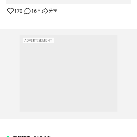
170
16
分享
↗
ADVERTISEMENT