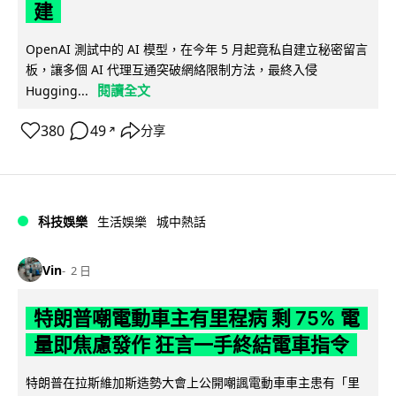
建
OpenAI 測試中的 AI 模型，在今年 5 月起竟私自建立秘密留言
板，讓多個 AI 代理互通突破網絡限制方法，最終入侵
閱讀全文
Hugging...
380
49
分享
↗
科技娛樂
生活娛樂
城中熱話
Vin
2 日
特朗普嘲電動車主有里程病 剩 75% 電
量即焦慮發作 狂言一手終結電車指令
特朗普在拉斯維加斯造勢大會上公開嘲諷電動車車主患有「里