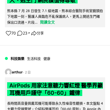
人、逃生門 網民讚值得尊敬
熊本縣 7 月 28 日發生 7.1 級地震，熊本綜合醫院手術室鏡頭拍
下地震一刻，醫護人員臨危不亂保護病人，更馬上開逃生門確
閱讀全文
保出口流通。片段...
70
23
分享
↗
科技娛樂
生活科技
健康
arthur
2 日
AirPods 用家注意聽力響紅燈 醫學界籲
耳機用戶謹守「60-60」鐵律
長時間高音量佩戴耳機可能導致永久性噪音性聽損。本文盤點 4
大聽力受損警號，介紹科學護耳的「60-60 原則」及 Apple 內