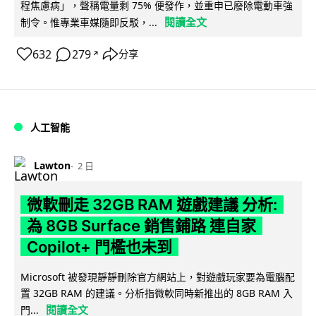
程焦慮病」，聲稱電量剩 75% 便發作，並重申已廢除電動車強
閱讀全文
制令。惟專業車媒隨即反駁，...
632
279
分享
↗
人工智能
Lawton
2 日
微軟刪走 32GB RAM 遊戲建議 分析:
為 8GB Surface 銷售鋪路 連自家
Copilot+ 門檻也未到
Microsoft 被發現靜靜刪除官方網站上，對遊戲玩家要為電腦配
置 32GB RAM 的建議。分析指微軟同時新推出的 8GB RAM 入
閱讀全文
門...