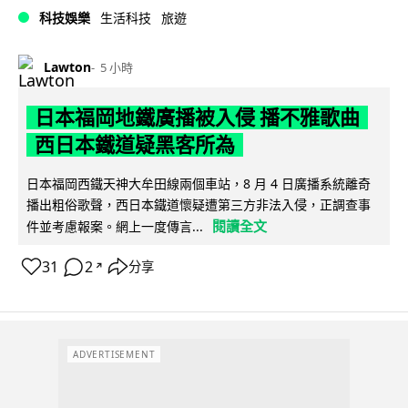
科技娛樂
生活科技
旅遊
Lawton
5 小時
日本福岡地鐵廣播被入侵 播不雅歌曲
西日本鐵道疑黑客所為
日本福岡西鐵天神大牟田線兩個車站，8 月 4 日廣播系統離奇
播出粗俗歌聲，西日本鐵道懷疑遭第三方非法入侵，正調查事
閱讀全文
件並考慮報案。網上一度傳言...
31
2
分享
↗
ADVERTISEMENT