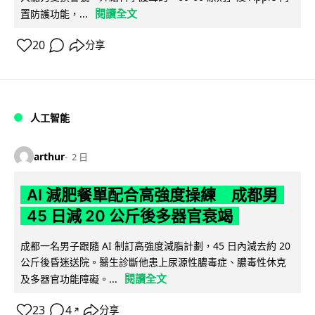
閱讀全文
置防護功能，...
20
分享
人工智能
arthur
2 日
AI 減肥餐單配合高強度操練 成都男
45 日減 20 公斤後多器官衰竭
成都一名男子跟隨 AI 制訂高強度減脂計劃，45 日內減去約 20
公斤後昏迷送院。醫生診斷他患上尿源性膿毒症、膿毒性休克
閱讀全文
及多器官功能障礙。...
23
4
分享
↗