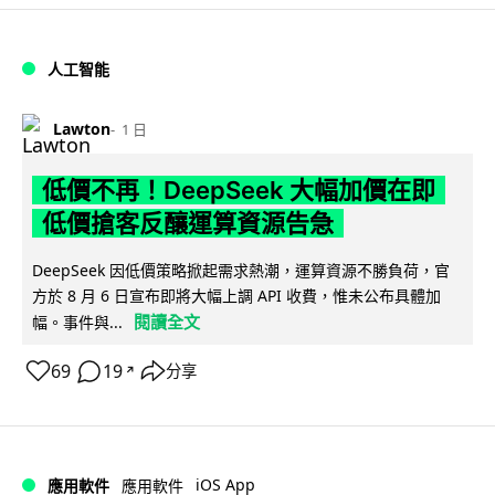
人工智能
Lawton
1 日
低價不再！DeepSeek 大幅加價在即
低價搶客反釀運算資源告急
DeepSeek 因低價策略掀起需求熱潮，運算資源不勝負荷，官
方於 8 月 6 日宣布即將大幅上調 API 收費，惟未公布具體加
閱讀全文
幅。事件與...
69
19
分享
↗
iOS App
應用軟件
應用軟件