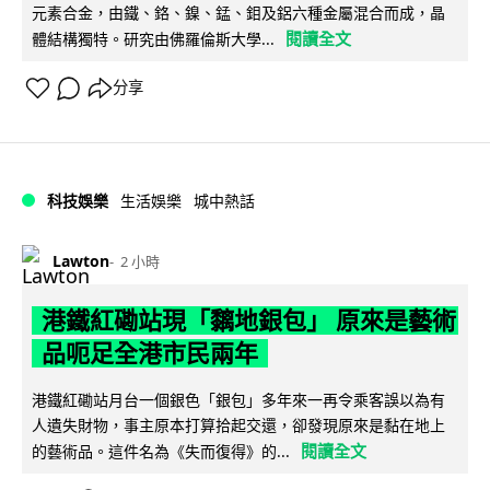
元素合金，由鐵、鉻、鎳、錳、鉬及鋁六種金屬混合而成，晶
閱讀全文
體結構獨特。研究由佛羅倫斯大學...
分享
科技娛樂
生活娛樂
城中熱話
Lawton
2 小時
港鐵紅磡站現「黐地銀包」 原來是藝術
品呃足全港市民兩年
港鐵紅磡站月台一個銀色「銀包」多年來一再令乘客誤以為有
人遺失財物，事主原本打算拾起交還，卻發現原來是黏在地上
閱讀全文
的藝術品。這件名為《失而復得》的...