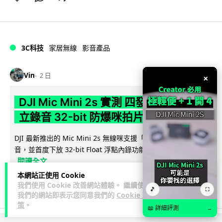
3C科技
家居無線
影音產品
Vin
2 日
×
DJI Mic Mini 2s 實測 四發一收同步獨
立錄音 32-bit 防爆咪拍片必備
DJI 最新推出的 Mic Mini 2s 無線咪支援「四發一收」分軌錄
音，並首度下放 32-bit Float 浮點內錄功能。本文經實測其...
閱讀全文
本網站正使用 Cookie
253
1
分享
↗
我們使用 Cookie 改善網站體驗。 繼續使用
🎵
⛶
我們的網站即表示您同意我們的
Cookie 政
策
。
📖 詳細評測
→