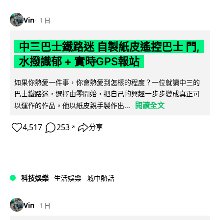
Vin
1 日
中三巴士鐵路迷 自製紙皮遙控巴士 門,
水撥識郁 + 實時GPS報站
如果你熱愛一件事，你會熱愛到怎樣的程度？一位就讀中三的
巴士鐵路迷，選擇由零開始，把自己的興趣一步步變成真正可
閱讀全文
以運作的作品。他以紙皮親手製作出...
4,517
253
分享
↗
科技娛樂
生活娛樂
城中熱話
Vin
1 日