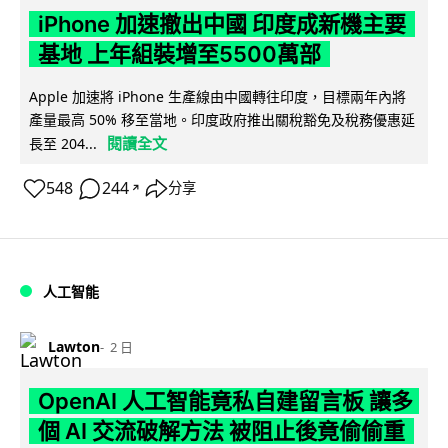
iPhone 加速撤出中國 印度成新機主要
基地 上年組裝增至5500萬部
Apple 加速將 iPhone 生產線由中國轉往印度，目標兩年內將
產量最高 50% 移至當地。印度政府推出關稅豁免及稅務優惠延
閱讀全文
長至 204...
548
244
分享
↗
人工智能
Lawton
2 日
OpenAI 人工智能竟私自建留言板 讓多
個 AI 交流破解方法 被阻止後竟偷偷重