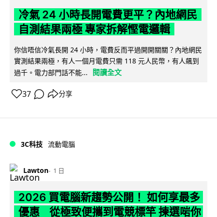
冷氣 24 小時長開電費更平？內地網民
自測結果兩極 專家拆解慳電邏輯
你信唔信冷氣長開 24 小時，電費反而平過開開關關？內地網民
實測結果兩極，有人一個月電費只需 118 元人民幣，有人飆到
閱讀全文
過千。電力部門話不能...
37
分享
3C科技
流動電腦
Lawton
1 日
2026 買電腦新趨勢公開！ 如何享最多
優惠 從極致便攜到電競標竿 揀選啱你