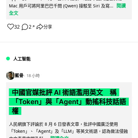
閱讀
Mac 用戶可將阿里巴巴千問 (Qwen) 接駁至 Siri 及寫...
全文
32
2
分享
↗
人工智能
藍骨
18 小時
中國官媒批評 AI 術語濫用英文 稱
「Token」與「Agent」動搖科技話語
權
人民網旗下評論於 8 月 6 日發表文章，批評中國廣泛使用
「Token」、「Agent」及「LLM」等英文術語，認為做法侵蝕