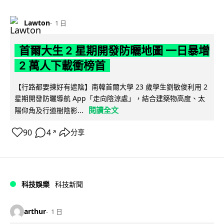
Lawton
1 日
首爾大生 2 星期開發防曬地圖 一日暴增
2 萬人下載衝榜首
【行路都要揀好有遮陰】南韓首爾大學 23 歲學生劉敏俊利用 2
星期開發防曬導航 App「走向陰涼處」，結合建築物高度、太
閱讀全文
陽仰角及行道樹陰影...
90
4
分享
↗
科技娛樂
科技新聞
arthur
1 日