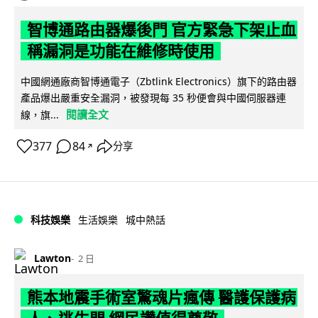
智博通路由器爆後門 官方緊急下架止血
稱漏洞是功能在維修時使用
中國網通廠商智博通電子（Zbtlink Electronics）旗下的路由器
產品爆出嚴重安全漏洞，被發現每 35 秒便會與中國伺服器連
閱讀全文
線，旗...
377
84
分享
↗
科技娛樂
生活娛樂
城中熱話
Lawton
2 日
熊本地震手術室驚魂片瘋傳 醫護保護病