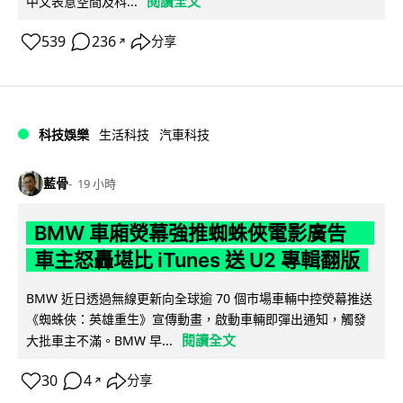
閱讀全文
中文表意空間及科...
539
236
分享
↗
科技娛樂
生活科技
汽車科技
藍骨
19 小時
BMW 車廂熒幕強推蜘蛛俠電影廣告
車主怒轟堪比 iTunes 送 U2 專輯翻版
BMW 近日透過無線更新向全球逾 70 個市場車輛中控熒幕推送
《蜘蛛俠：英雄重生》宣傳動畫，啟動車輛即彈出通知，觸發
閱讀全文
大批車主不滿。BMW 早...
30
4
分享
↗