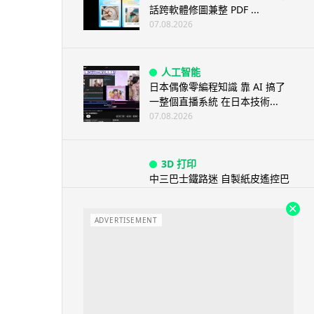
話跨軟體修圖兼整 PDF ...
07.08.2026
人工智能
日本偶像零編程知識 靠 AI 搞了
一整個直播系統 在日本技術...
07.08.2026
3D 打印
中三巴士鐵路迷 自製紙皮遙控巴
士 門,水撥識郁 + 實時GPS報站
07.08.2026
ADVERTISEMENT
城中熱話
iPhone 加速撤出中國 印度成新
機主要基地 上年組裝增至550...
07.08.2026