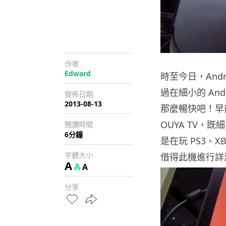
作者
Edward
時至今日，And
過在細小的 An
發佈日期
2013-08-13
那麼暢快吧！早前 K
OUYA TV
閱讀時間
6分鐘
是在玩 PS3、
字體大小
借得此機進行詳
A
A
A
分享