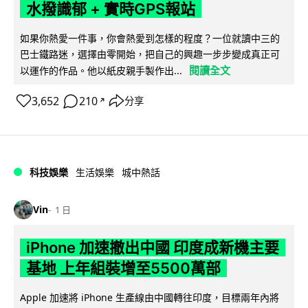
水撥識郁 + 實時GPS報站
如果你熱愛一件事，你會熱愛到怎樣的程度？一位就讀中三的
巴士鐵路迷，選擇由零開始，把自己的興趣一步步變成真正可
閱讀全文
以運作的作品。他以紙皮親手製作出...
3,652
210
分享
↗
科技娛樂
生活娛樂
城中熱話
Vin
1 日
iPhone 加速撤出中國 印度成新機主要
基地 上年組裝增至5500萬部
Apple 加速將 iPhone 生產線由中國轉往印度，目標兩年內將