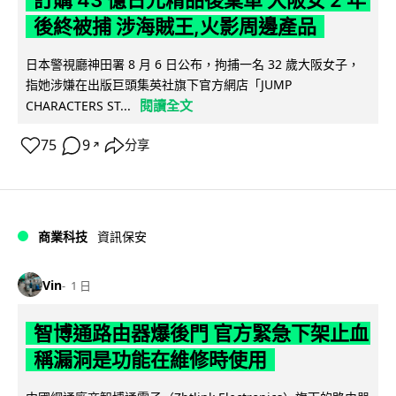
訂購 43 億日元精品後棄單 大阪女 2 年
後終被捕 涉海賊王,火影周邊產品
日本警視廳神田署 8 月 6 日公布，拘捕一名 32 歲大阪女子，
指她涉嫌在出版巨頭集英社旗下官方網店「JUMP
閱讀全文
CHARACTERS ST...
75
9
分享
↗
商業科技
資訊保安
Vin
1 日
智博通路由器爆後門 官方緊急下架止血
稱漏洞是功能在維修時使用