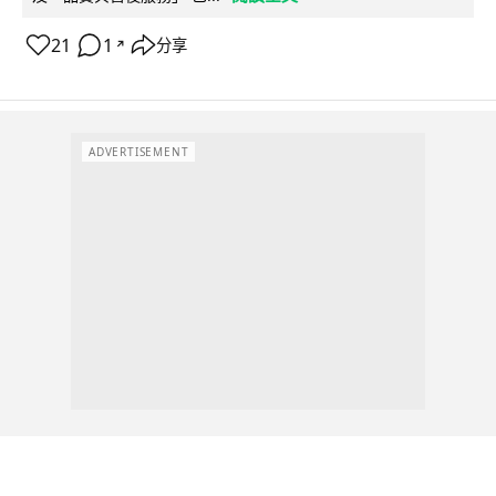
21
1
分享
↗
ADVERTISEMENT