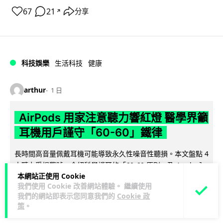
67
21
分享
↗
科技娛樂
生活科技
健康
arthur
1 日
AirPods 用家注意聽力響紅燈 醫學界籲
耳機用戶謹守「60-60」鐵律
長時間高音量佩戴耳機可能導致永久性噪音性聽損。本文盤點 4
大聽力受損警號，介紹科學護耳的「60-60 原則」及 Apple 內
本網站正使用 Cookie
閱讀全文
置防護功能，...
我們使用 Cookie 改善網站體驗。 繼續使用
我們的網站即表示您同意我們的
Cookie 政
20
分享
策
。