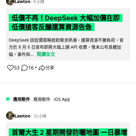
Lawton
9 小時
低價不再！DeepSeek 大幅加價在即
低價搶客反釀運算資源告急
DeepSeek 因低價策略掀起需求熱潮，運算資源不勝負荷，官
方於 8 月 6 日宣布即將大幅上調 API 收費，惟未公布具體加
閱讀全文
幅。事件與...
53
16
分享
↗
iOS App
應用軟件
應用軟件
Lawton
12 小時
首爾大生 2 星期開發防曬地圖 一日暴增