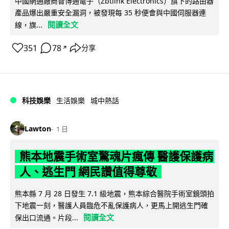
中國網通廠商智博通電子（Zbtlink Electronics）旗下的路由器
產品爆出嚴重安全漏洞，被發現每 35 秒便會與中國伺服器連
閱讀全文
線，旗...
351
78
分享
↗
科技娛樂
生活娛樂
城中熱話
Lawton
1 日
熊本地震手術室驚魂片瘋傳 醫護保護病
人、逃生門 網民讚值得尊敬
熊本縣 7 月 28 日發生 7.1 級地震，熊本綜合醫院手術室鏡頭拍
下地震一刻，醫護人員臨危不亂保護病人，更馬上開逃生門確
閱讀全文
保出口流通。片段...