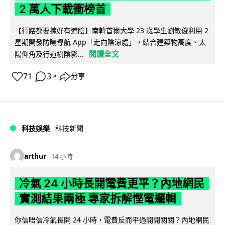
2 萬人下載衝榜首
【行路都要揀好有遮陰】南韓首爾大學 23 歲學生劉敏俊利用 2
星期開發防曬導航 App「走向陰涼處」，結合建築物高度、太
閱讀全文
陽仰角及行道樹陰影...
71
3
分享
↗
科技娛樂
科技新聞
arthur
14 小時
冷氣 24 小時長開電費更平？內地網民
實測結果兩極 專家拆解慳電邏輯
你信唔信冷氣長開 24 小時，電費反而平過開開關關？內地網民