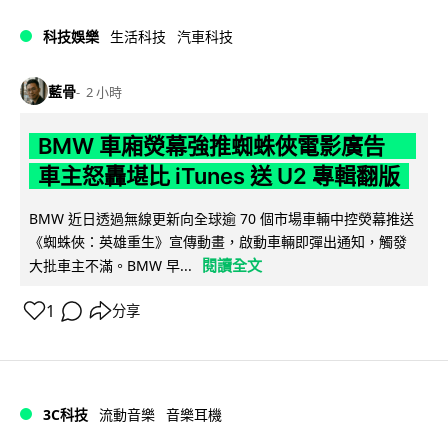
科技娛樂
生活科技
汽車科技
藍骨
2 小時
BMW 車廂熒幕強推蜘蛛俠電影廣告
車主怒轟堪比 iTunes 送 U2 專輯翻版
BMW 近日透過無線更新向全球逾 70 個市場車輛中控熒幕推送
《蜘蛛俠：英雄重生》宣傳動畫，啟動車輛即彈出通知，觸發
閱讀全文
大批車主不滿。BMW 早...
1
分享
3C科技
流動音樂
音樂耳機