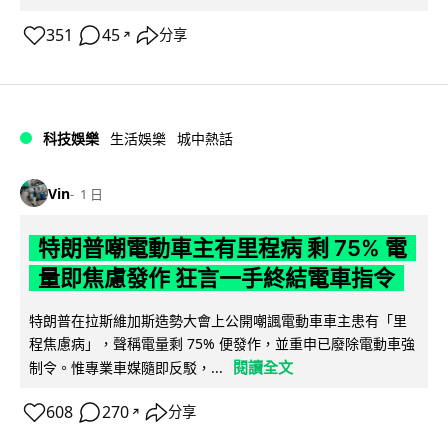
351
45
分享
↗
科技娛樂
生活娛樂
城中熱話
Vin
1 日
特朗普嘲電動車主有里程病 剩 75% 電
量即焦慮發作 狂言一手終結電車指令
特朗普在拉斯維加斯造勢大會上公開嘲諷電動車車主患有「里
程焦慮病」，聲稱電量剩 75% 便發作，並重申已廢除電動車強
閱讀全文
制令。惟專業車媒隨即反駁，...
608
270
分享
↗