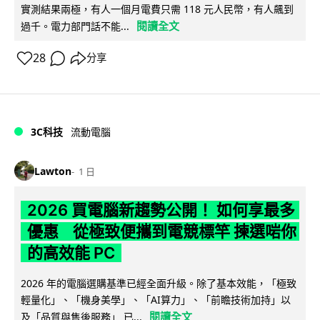
實測結果兩極，有人一個月電費只需 118 元人民幣，有人飆到
閱讀全文
過千。電力部門話不能...
28
分享
3C科技
流動電腦
Lawton
1 日
2026 買電腦新趨勢公開！ 如何享最多
優惠 從極致便攜到電競標竿 揀選啱你
的高效能 PC
2026 年的電腦選購基準已經全面升級。除了基本效能，「極致
輕量化」、「機身美學」、「AI算力」、「前瞻技術加持」以
閱讀全文
及「品質與售後服務」 已...