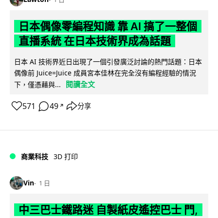
日本偶像零編程知識 靠 AI 搞了一整個
直播系統 在日本技術界成為話題
日本 AI 技術界近日出現了一個引發廣泛討論的熱門話題：日本
偶像前 Juice=Juice 成員宮本佳林在完全沒有編程經驗的情況
閱讀全文
下，僅憑藉與...
571
49
分享
↗
商業科技
3D 打印
Vin
1 日
中三巴士鐵路迷 自製紙皮遙控巴士 門,