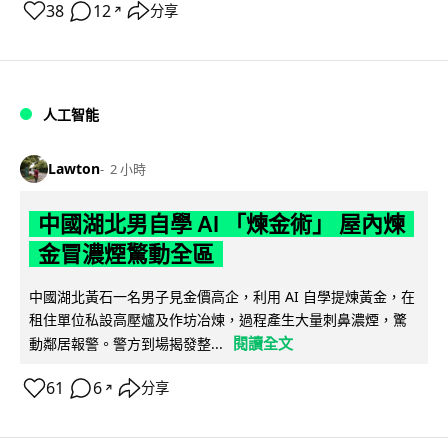
38
12
分享
↗
人工智能
Lawton
2 小時
中國湖北男自學 AI 「煉金術」 屋內煉
金冒濃煙驚動全區
中國湖北黃石一名男子見金價高企，利用 AI 自學提煉黃金，在
租住單位私設高壓爐及作坊冶煉，過程產生大量刺鼻濃煙，驚
閱讀全文
動鄰居報警。警方到場揭發整...
61
6
分享
↗