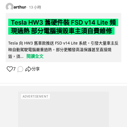
arthur
13 小時
Tesla HW3 舊硬件裝 FSD v14 Lite 頻
現過熱 部分電腦損毀車主須自費維修
Tesla 向 HW3 舊車款推送 FSD v14 Lite 系統，引發大量車主反
映自動駕駛電腦嚴重過熱，部分更觸發高溫保護甚至直接燒
閱讀全文
毀，須...
7
分享
ADVERTISEMENT