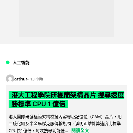
人工智能
arthur
13 小時
港大工程學院研極簡架構晶片 搜尋速度
勝標準 CPU 1 億倍
港大團隊研發極簡架構模擬內容尋址記憶體（CAM）晶片，用
二硫化鉬及半金屬銻克服傳輸瓶頸，漢明距離計算速度比標準
閱讀全文
CPU快1億倍，每次搜尋耗能低...