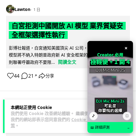
Lawton
1 日
白宮拒測中國開放 AI 模型 業界質疑安
全框架選擇性執行
×
彭博社報道，白宮通知美國頂尖 AI 公司，中國開發的開放權重
模型將不納入特朗普政府新 AI 安全框架的測試範圍。美國業界
閱讀全文
則聯署呼籲政府不要限...
44
21
分享
↗
人工智能
本網站正使用 Cookie
我們使用 Cookie 改善網站體驗。 繼續使用
🎵
⛶
我們的網站即表示您同意我們的
Cookie 政
Vin
1 日
策
。
📖 詳細評測
→