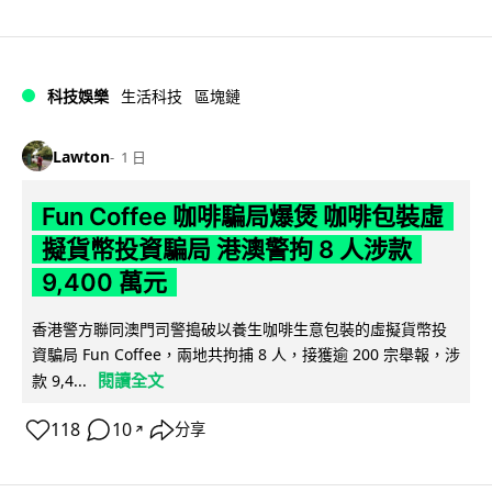
科技娛樂
生活科技
區塊鏈
Lawton
1 日
Fun Coffee 咖啡騙局爆煲 咖啡包裝虛
擬貨幣投資騙局 港澳警拘 8 人涉款
9,400 萬元
香港警方聯同澳門司警搗破以養生咖啡生意包裝的虛擬貨幣投
資騙局 Fun Coffee，兩地共拘捕 8 人，接獲逾 200 宗舉報，涉
閱讀全文
款 9,4...
118
10
分享
↗