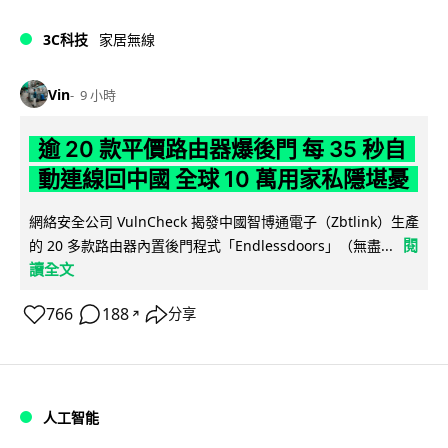
3C科技
家居無線
Vin
9 小時
逾 20 款平價路由器爆後門 每 35 秒自
動連線回中國 全球 10 萬用家私隱堪憂
網絡安全公司 VulnCheck 揭發中國智博通電子（Zbtlink）生產
閱
的 20 多款路由器內置後門程式「Endlessdoors」（無盡...
讀全文
766
188
分享
↗
人工智能