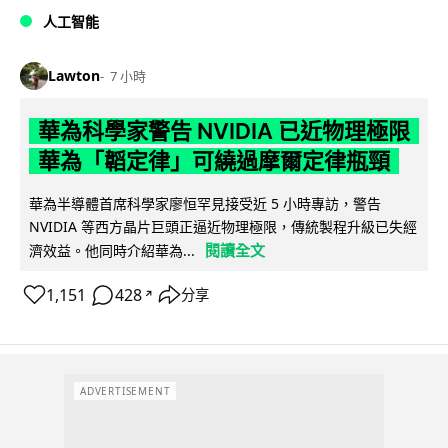
人工智能
Lawton
7 小時
華為科學家警告 NVIDIA 已近物理極限
華為「韜定律」可繞過摩爾定律瓶頸
華為半導體首席科學家廖恒罕見接受近 5 小時專訪，警告
NVIDIA 等西方晶片巨頭正逼近物理極限，傳統製程升級已失經
閱讀全文
濟效益。他同時介紹華為...
1,151
428
分享
↗
ADVERTISEMENT