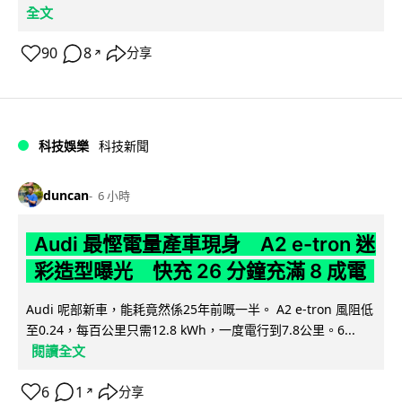
全文
90
8
分享
↗
科技娛樂
科技新聞
duncan
6 小時
Audi 最慳電量產車現身 A2 e-tron 迷
彩造型曝光 快充 26 分鐘充滿 8 成電
Audi 呢部新車，能耗竟然係25年前嘅一半。 A2 e-tron 風阻低
至0.24，每百公里只需12.8 kWh，一度電行到7.8公里。6...
閱讀全文
6
1
分享
↗