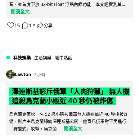
音，並首度下放 32-bit Float 浮點內錄功能。本文經實測其...
閱讀全文
15
1
分享
↗
科技娛樂
生活娛樂
城中熱話
Lawton
2 小時
澤連斯基怒斥俄軍「人肉狩獵」 無人機
追殺烏克蘭小販近 40 秒仍被炸傷
烏克蘭克爾松一名 52 歲小販被俄軍無人機追擊近 40 秒後被炸
傷，影片由烏克蘭總統澤連斯基公開。他直斥俄軍對平民進行
閱讀全文
「狩獵式」攻擊，烏克蘭...