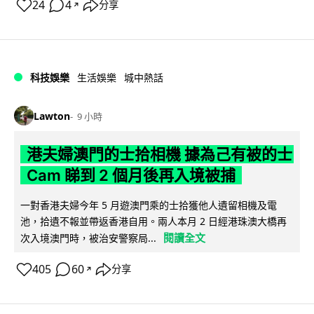
24
4
分享
↗
科技娛樂
生活娛樂
城中熱話
Lawton
9 小時
港夫婦澳門的士拾相機 據為己有被的士
Cam 睇到 2 個月後再入境被捕
一對香港夫婦今年 5 月遊澳門乘的士拾獲他人遺留相機及電
池，拾遺不報並帶返香港自用。兩人本月 2 日經港珠澳大橋再
閱讀全文
次入境澳門時，被治安警察局...
405
60
分享
↗