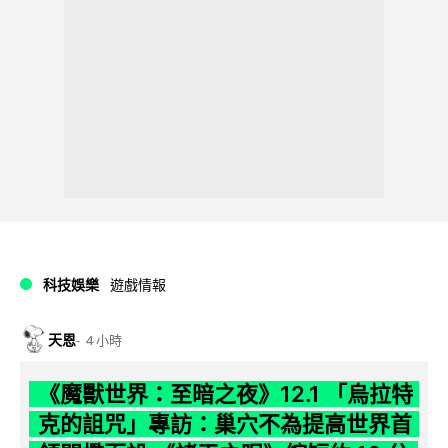
科技娛樂
遊戲情報
天恩
4 小時
《魔獸世界：至暗之夜》12.1 「烏拉特
克的詛咒」專訪：巢穴不為提高世界首