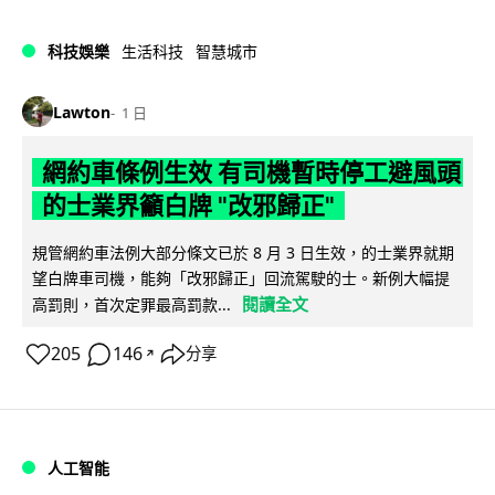
科技娛樂
生活科技
智慧城市
Lawton
1 日
網約車條例生效 有司機暫時停工避風頭
的士業界籲白牌 "改邪歸正"
規管網約車法例大部分條文已於 8 月 3 日生效，的士業界就期
望白牌車司機，能夠「改邪歸正」回流駕駛的士。新例大幅提
閱讀全文
高罰則，首次定罪最高罰款...
205
146
分享
↗
人工智能