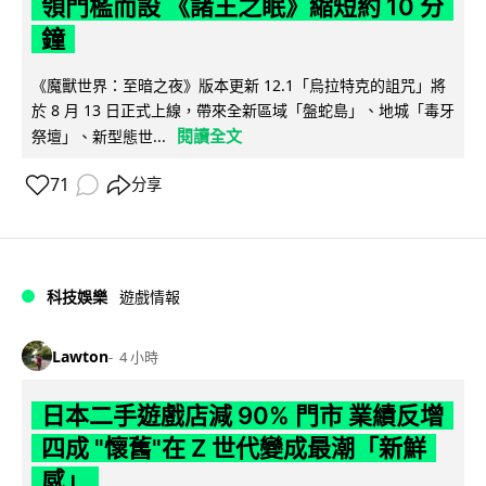
領門檻而設 《諸王之眠》縮短約 10 分
鐘
《魔獸世界：至暗之夜》版本更新 12.1「烏拉特克的詛咒」將
於 8 月 13 日正式上線，帶來全新區域「盤蛇島」、地城「毒牙
閱讀全文
祭壇」、新型態世...
71
分享
科技娛樂
遊戲情報
Lawton
4 小時
日本二手遊戲店減 90% 門市 業績反增
四成 "懷舊"在 Z 世代變成最潮「新鮮
感」