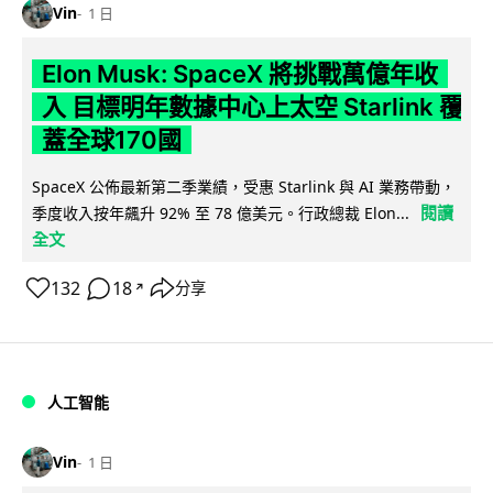
Vin
1 日
Elon Musk: SpaceX 將挑戰萬億年收
入 目標明年數據中心上太空 Starlink 覆
蓋全球170國
SpaceX 公佈最新第二季業績，受惠 Starlink 與 AI 業務帶動，
閱讀
季度收入按年飆升 92% 至 78 億美元。行政總裁 Elon...
全文
132
18
分享
↗
人工智能
Vin
1 日