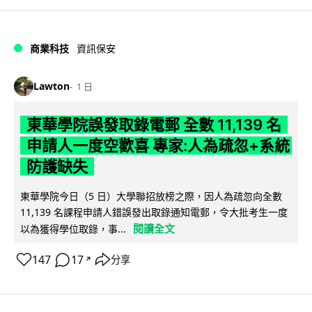
商業科技
資訊保安
Lawton
1 日
東華學院誤發取錄電郵 全數 11,139 名
申請人一度空歡喜 專家:人為疏忽+系統
防護缺失
東華學院今日（5 日）大學聯招放榜之際，因人為疏忽向全數
11,139 名課程申請人錯誤發出取錄通知電郵，令大批考生一度
閱讀全文
以為獲得學位取錄，事...
147
17
分享
↗