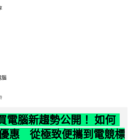
享
電腦
時
6 買電腦新趨勢公開！ 如何
優惠 從極致便攜到電競標