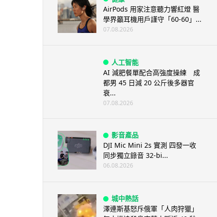
AirPods 用家注意聽力響紅燈 醫
學界籲耳機用戶謹守「60-60」...
07.08.2026
人工智能
AI 減肥餐單配合高強度操練 成
都男 45 日減 20 公斤後多器官
衰...
07.08.2026
影音產品
DJI Mic Mini 2s 實測 四發一收
同步獨立錄音 32-bi...
06.08.2026
城中熱話
澤連斯基怒斥俄軍「人肉狩獵」