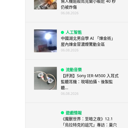
無人機追殺烏克蘭小販近 40 秒
仍被炸傷
06.08.2026
人工智能
中國湖北男自學 AI 「煉金術」
屋內煉金冒濃煙驚動全區
06.08.2026
流動音樂
【評測】Sony IER-M500 入耳式
監聽耳機：現場拍攝、後製監
聽...
06.08.2026
遊戲情報
《魔獸世界：至暗之夜》12.1
「烏拉特克的詛咒」專訪：巢穴