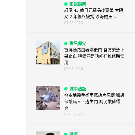
影視娛樂
訂購 43 億日元精品後棄單 大阪
女 2 年後終被捕 涉海賊王...
07.08.2026
資訊保安
智博通路由器爆後門 官方緊急下
架止血 稱漏洞是功能在維修時使
用
07.08.2026
城中熱話
熊本地震手術室驚魂片瘋傳 醫護
保護病人、逃生門 網民讚值得
尊...
07.08.2026
健康