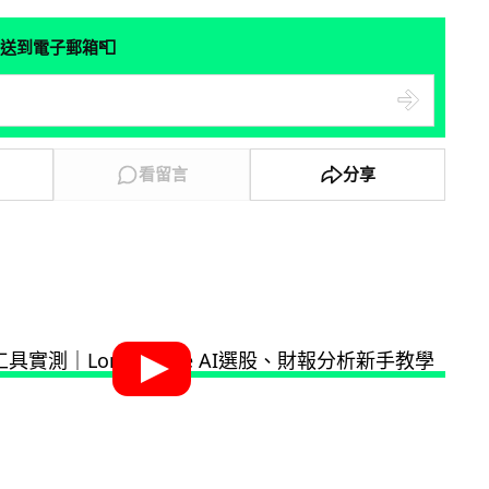
📮
送到電子郵箱
看留言
分享