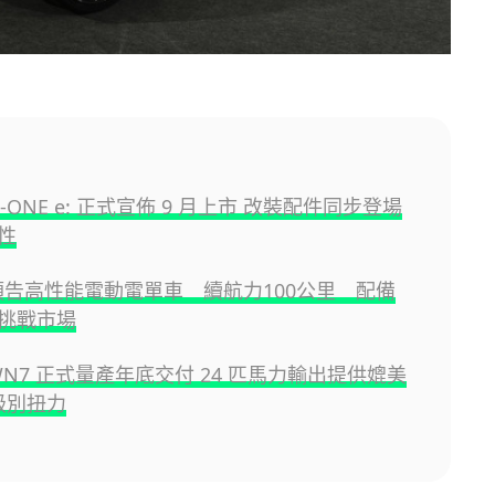
 N-ONE e: 正式宣佈 9 月上市 改裝配件同步登場
性
a 預告高性能電動電單車 續航力100公里 配備
挑戰市場
 WN7 正式量產年底交付 24 匹馬力輸出提供媲美
 級別扭力