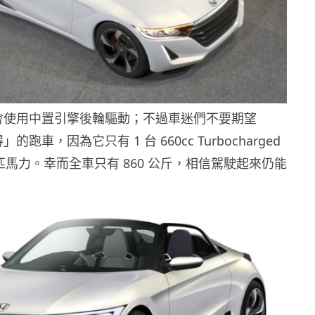
車將會使用中置引擎後輪驅動；不過車迷們不要期望
」的跑車，因為它只有 1 台 660cc Turbocharged
 匹馬力。幸而全車只有 860 公斤，相信駕駛起來仍能