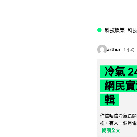
科技娛樂
科
arthur
1 小時
冷氣 
網民實
輯
你信唔信冷氣長開
極，有人一個月電費
閱讀全文