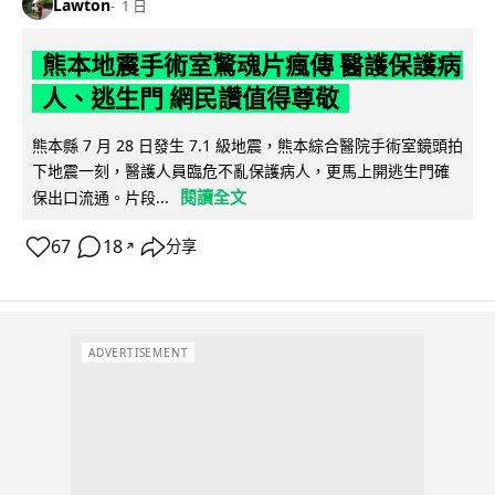
Lawton
1 日
熊本地震手術室驚魂片瘋傳 醫護保護病
人、逃生門 網民讚值得尊敬
熊本縣 7 月 28 日發生 7.1 級地震，熊本綜合醫院手術室鏡頭拍
下地震一刻，醫護人員臨危不亂保護病人，更馬上開逃生門確
閱讀全文
保出口流通。片段...
67
18
分享
↗
ADVERTISEMENT