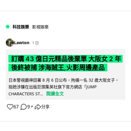
科技娛樂
影視娛樂
Lawton
1 日
訂購 43 億日元精品後棄單 大阪女 2 年
後終被捕 涉海賊王,火影周邊產品
日本警視廳神田署 8 月 6 日公布，拘捕一名 32 歲大阪女子，
指她涉嫌在出版巨頭集英社旗下官方網店「JUMP
閱讀全文
CHARACTERS ST...
67
9
分享
↗