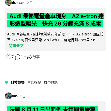
duncan
2 日
Audi 最慳電量產車現身 A2 e-tron 迷
彩造型曝光 快充 26 分鐘充滿 8 成電
Audi 呢部新車，能耗竟然係25年前嘅一半。 A2 e-tron 風阻低
至0.24，每百公里只需12.8 kWh，一度電行到7.8公里。6...
閱讀全文
7
1
分享
↗
科技娛樂
生活娛樂
城中熱話
Vin
2 日
法國 8 月 11 日出新例 未經同意嚴禁