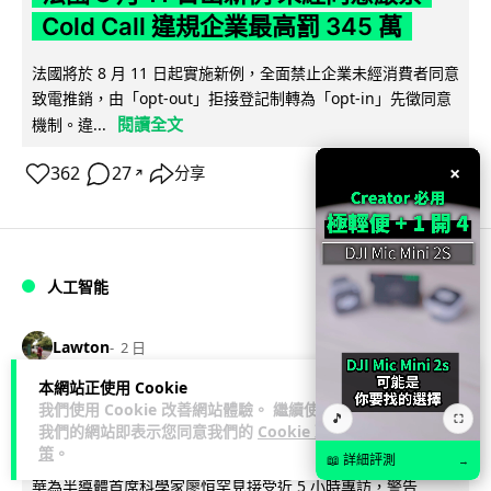
Cold Call 違規企業最高罰 345 萬
法國將於 8 月 11 日起實施新例，全面禁止企業未經消費者同意
致電推銷，由「opt-out」拒接登記制轉為「opt-in」先徵同意
閱讀全文
機制。違...
×
362
27
分享
↗
人工智能
Lawton
2 日
本網站正使用 Cookie
華為科學家警告 NVIDIA 已近物理極限
我們使用 Cookie 改善網站體驗。 繼續使用
🎵
⛶
我們的網站即表示您同意我們的
Cookie 政
華為「韜定律」可繞過摩爾定律瓶頸
策
。
📖 詳細評測
→
華為半導體首席科學家廖恒罕見接受近 5 小時專訪，警告