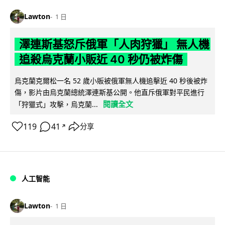
Lawton
1 日
澤連斯基怒斥俄軍「人肉狩獵」 無人機
追殺烏克蘭小販近 40 秒仍被炸傷
烏克蘭克爾松一名 52 歲小販被俄軍無人機追擊近 40 秒後被炸
傷，影片由烏克蘭總統澤連斯基公開。他直斥俄軍對平民進行
閱讀全文
「狩獵式」攻擊，烏克蘭...
119
41
分享
↗
人工智能
Lawton
1 日