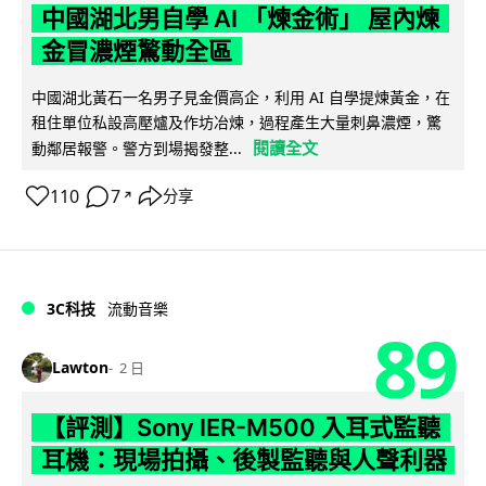
中國湖北男自學 AI 「煉金術」 屋內煉
金冒濃煙驚動全區
中國湖北黃石一名男子見金價高企，利用 AI 自學提煉黃金，在
租住單位私設高壓爐及作坊冶煉，過程產生大量刺鼻濃煙，驚
閱讀全文
動鄰居報警。警方到場揭發整...
110
7
分享
↗
3C科技
流動音樂
89
Lawton
2 日
【評測】Sony IER-M500 入耳式監聽
耳機：現場拍攝、後製監聽與人聲利器