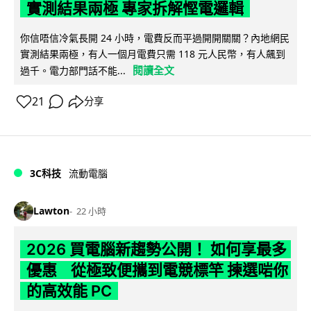
實測結果兩極 專家拆解慳電邏輯
你信唔信冷氣長開 24 小時，電費反而平過開開關關？內地網民
實測結果兩極，有人一個月電費只需 118 元人民幣，有人飆到
閱讀全文
過千。電力部門話不能...
21
分享
3C科技
流動電腦
Lawton
22 小時
2026 買電腦新趨勢公開！ 如何享最多
優惠 從極致便攜到電競標竿 揀選啱你
的高效能 PC