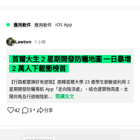
iOS App
應用軟件
應用軟件
Lawton
7 小時
首爾大生 2 星期開發防曬地圖 一日暴增
2 萬人下載衝榜首
【行路都要揀好有遮陰】南韓首爾大學 23 歲學生劉敏俊利用 2
星期開發防曬導航 App「走向陰涼處」，結合建築物高度、太
閱讀全文
陽仰角及行道樹陰影...
42
3
分享
↗