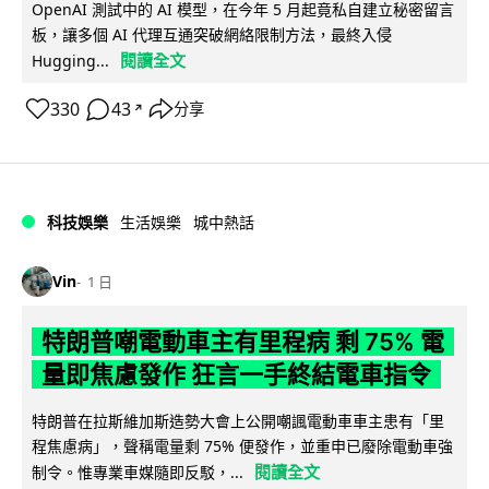
OpenAI 測試中的 AI 模型，在今年 5 月起竟私自建立秘密留言
板，讓多個 AI 代理互通突破網絡限制方法，最終入侵
閱讀全文
Hugging...
330
43
分享
↗
科技娛樂
生活娛樂
城中熱話
Vin
1 日
特朗普嘲電動車主有里程病 剩 75% 電
量即焦慮發作 狂言一手終結電車指令
特朗普在拉斯維加斯造勢大會上公開嘲諷電動車車主患有「里
程焦慮病」，聲稱電量剩 75% 便發作，並重申已廢除電動車強
閱讀全文
制令。惟專業車媒隨即反駁，...