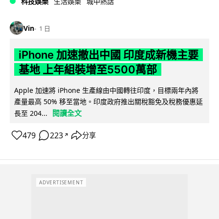
科技娛樂
生活娛樂
城中熱話
Vin
1 日
iPhone 加速撤出中國 印度成新機主要
基地 上年組裝增至5500萬部
Apple 加速將 iPhone 生產線由中國轉往印度，目標兩年內將
產量最高 50% 移至當地。印度政府推出關稅豁免及稅務優惠延
閱讀全文
長至 204...
479
223
分享
↗
ADVERTISEMENT