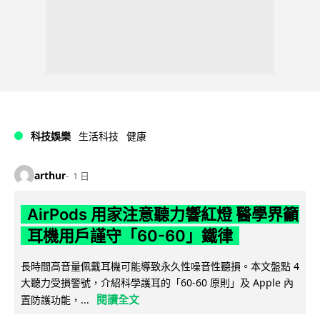
科技娛樂
生活科技
健康
arthur
1 日
AirPods 用家注意聽力響紅燈 醫學界籲
耳機用戶謹守「60-60」鐵律
長時間高音量佩戴耳機可能導致永久性噪音性聽損。本文盤點 4
大聽力受損警號，介紹科學護耳的「60-60 原則」及 Apple 內
閱讀全文
置防護功能，...