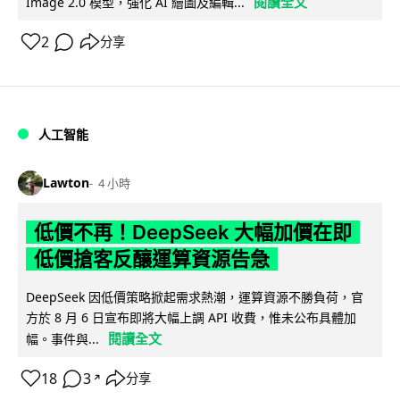
閱讀全文
Image 2.0 模型，強化 AI 繪圖及編輯...
2
分享
人工智能
Lawton
4 小時
低價不再！DeepSeek 大幅加價在即
低價搶客反釀運算資源告急
DeepSeek 因低價策略掀起需求熱潮，運算資源不勝負荷，官
方於 8 月 6 日宣布即將大幅上調 API 收費，惟未公布具體加
閱讀全文
幅。事件與...
18
3
分享
↗