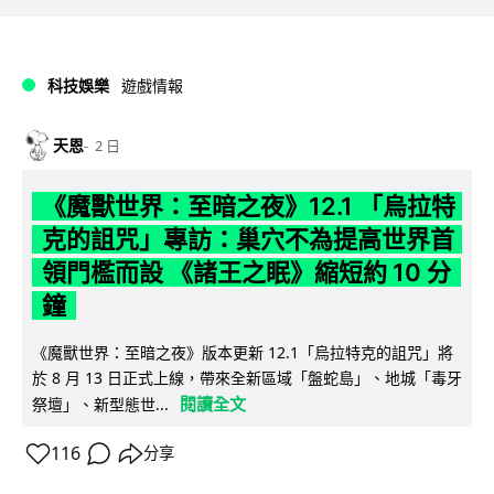
科技娛樂
遊戲情報
天恩
2 日
《魔獸世界：至暗之夜》12.1 「烏拉特
克的詛咒」專訪：巢穴不為提高世界首
領門檻而設 《諸王之眠》縮短約 10 分
鐘
《魔獸世界：至暗之夜》版本更新 12.1「烏拉特克的詛咒」將
於 8 月 13 日正式上線，帶來全新區域「盤蛇島」、地城「毒牙
閱讀全文
祭壇」、新型態世...
116
分享