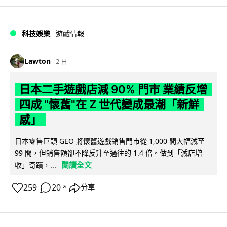
科技娛樂
遊戲情報
Lawton
2 日
日本二手遊戲店減 90% 門市 業績反增
四成 "懷舊"在 Z 世代變成最潮「新鮮
感」
日本零售巨頭 GEO 將懷舊遊戲銷售門市從 1,000 間大幅減至
99 間，但銷售額卻不降反升至過往的 1.4 倍。做到「減店增
閱讀全文
收」奇蹟，...
259
20
分享
↗