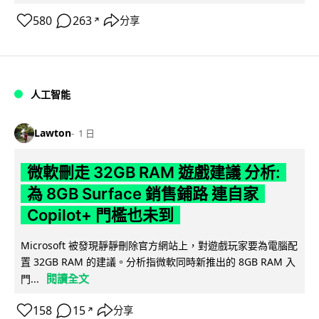
580
263
分享
↗
人工智能
Lawton
1 日
微軟刪走 32GB RAM 遊戲建議 分析:
為 8GB Surface 銷售鋪路 連自家
Copilot+ 門檻也未到
Microsoft 被發現靜靜刪除官方網站上，對遊戲玩家要為電腦配
置 32GB RAM 的建議。分析指微軟同時新推出的 8GB RAM 入
閱讀全文
門...
158
15
分享
↗