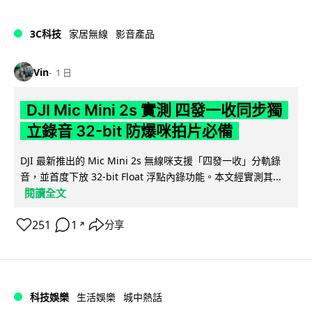
3C科技
家居無線
影音產品
Vin
1 日
DJI Mic Mini 2s 實測 四發一收同步獨
立錄音 32-bit 防爆咪拍片必備
DJI 最新推出的 Mic Mini 2s 無線咪支援「四發一收」分軌錄
音，並首度下放 32-bit Float 浮點內錄功能。本文經實測其...
閱讀全文
251
1
分享
↗
科技娛樂
生活娛樂
城中熱話