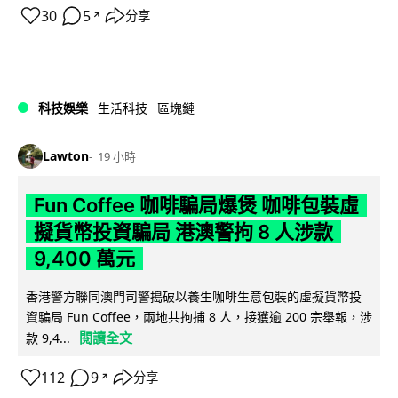
30
5
分享
↗
科技娛樂
生活科技
區塊鏈
Lawton
19 小時
Fun Coffee 咖啡騙局爆煲 咖啡包裝虛
擬貨幣投資騙局 港澳警拘 8 人涉款
9,400 萬元
香港警方聯同澳門司警搗破以養生咖啡生意包裝的虛擬貨幣投
資騙局 Fun Coffee，兩地共拘捕 8 人，接獲逾 200 宗舉報，涉
閱讀全文
款 9,4...
112
9
分享
↗