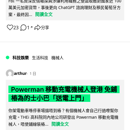
FBI 一名資深反情報探員涉嫌利用職務之便盜取敵對國家近 100
萬美元加密貨幣，事後更向 ChatGPT 諮詢理財及移民葡萄牙方
閱讀全文
案，最終因...
23
1
分享
↗
科技娛樂
生活科技
機械人
arthur
1 日
Powerman 移動充電機械人登港 免鋪
樁為的士小巴「送電上門」
你架電動車喺停車場搵唔到樁？有個機械人會自己行過嚟幫你
充電。THEi 高科院同內地公司研發出 Powerman 移動充電機
閱讀全文
械人，唔使鋪線裝樁...