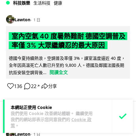
科技娛樂
生活科技
健康
Lawton
1 日
室內空氣 40 度暑熱難耐 德國空調普及
率僅 3% 大眾繼續忍的最大原因
德國今夏持續熱浪，空調普及率僅 3%，課室溫度逼近 40 度，
全年因高溫死亡人數已升至約 9,800 人。德國及鄰國法國長期
閱讀全文
抗拒安裝空調背後...
136
22
分享
↗
本網站正使用 Cookie
我們使用 Cookie 改善網站體驗。 繼續使用
科技娛樂
生活科技
社交網絡
我們的網站即表示您同意我們的
Cookie 政
策
。
Lawton
1 日