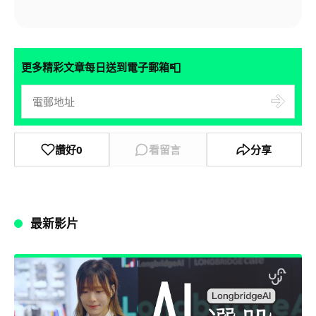
📮
更多精彩文章每日送到電子郵箱
讚好
0
看留言
分享
最新影片