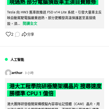
現過熱 部分電腦損毀車主須自費維修
Tesla 向 HW3 舊車款推送 FSD v14 Lite 系統，引發大量車主反
映自動駕駛電腦嚴重過熱，部分更觸發高溫保護甚至直接燒
閱讀全文
毀，須...
2
分享
人工智能
arthur
3 小時
港大工程學院研極簡架構晶片 搜尋速度
勝標準 CPU 1 億倍
港大團隊研發極簡架構模擬內容尋址記憶體（CAM）晶片，用