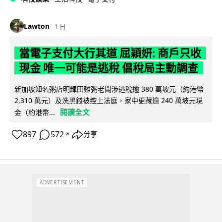
Lawton
1 日
當電子支付大行其道 屈穎妍: 商戶只收
現金 唯一可能是逃稅 倡稅局主動調查
新加坡知名粥店明輝田雞粥老闆涉逃稅逾 380 萬坡元（約港幣
2,310 萬元）及洗黑錢被控上法庭，家中更藏逾 240 萬坡元現
閱讀全文
金（約港幣...
897
572
分享
↗
ADVERTISEMENT