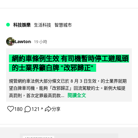
科技娛樂
生活科技
智慧城市
Lawton
19 小時
網約車條例生效 有司機暫時停工避風頭
的士業界籲白牌 "改邪歸正"
規管網約車法例大部分條文已於 8 月 3 日生效，的士業界就期
望白牌車司機，能夠「改邪歸正」回流駕駛的士。新例大幅提
閱讀全文
高罰則，首次定罪最高罰款...
180
121
分享
↗