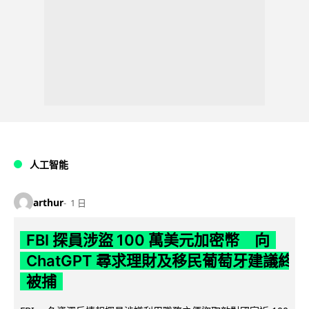
人工智能
arthur
1 日
FBI 探員涉盜 100 萬美元加密幣 向
ChatGPT 尋求理財及移民葡萄牙建議終
被捕