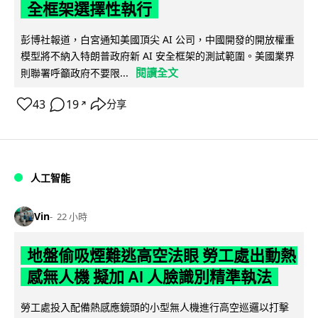
全框架選擇性執行
彭博社報道，白宮通知美國頂尖 AI 公司，中國開發的開放權重
模型將不納入特朗普政府新 AI 安全框架的測試範圍。美國業界
閱讀全文
則聯署呼籲政府不要限...
43
19
分享
↗
人工智能
Vin
22 小時
地盤偷吸煙難逃高空法眼 勞工處出動熱
感無人機 擬加 AI 人臉識別精準執法
勞工處投入配備熱感應鏡頭的小型無人機進行高空巡邏以打擊