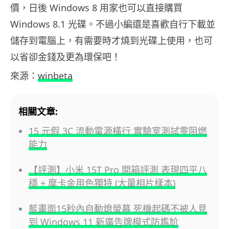
價，日後 Windows 8 用家也可以直接購買
Windows 8.1 光碟。不過小編還是喜歡自行下載並
儲存到電腦上，有需要時才燒到光碟上使用，也可
以省卻金錢及更為環保吧！
來源：
winbeta
相關文章:
15 元假 3C 流動電源橫行 實驗室測試零阻燃
能力
【評測】小米 15T Pro 開箱評測 表現四平八
穩 + 摩卡金用色獨特 (大量相片樣本)
藍畫面15秒內自動熄螢幕 死機起碼不被人見
到 Windows 11 新廣告牌模式防尷尬