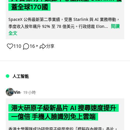
蓋全球170國
SpaceX 公佈最新第二季業績，受惠 Starlink 與 AI 業務帶動，
閱讀
季度收入按年飆升 92% 至 78 億美元。行政總裁 Elon...
全文
110
16
分享
↗
人工智能
Vin
19 小時
港大研原子級新晶片 AI 搜尋速度提升
一億倍 手機人臉識別免上雲端
香港大學團隊成功研發原子級厚度的「模擬存內搜尋」晶片，