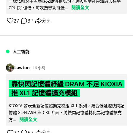
二硫化鉬及半金屬銻克服傳輸瓶頸，漢明距離計算速度比標準
閱讀全文
CPU快1億倍，每次搜尋耗能低...
27
3
分享
↗
人工智能
Lawton
16 小時
靠快閃記憶體紓緩 DRAM 不足 KIOXIA
推 XL1 記憶體擴充模組
KIOXIA 發表全新記憶體擴充模組 XL1 系列，結合低延遲快閃記
憶體 XL-FLASH 與 CXL 介面，將快閃記憶體轉化為記憶體擴充
閱讀全文
方...
77
5
分享
↗