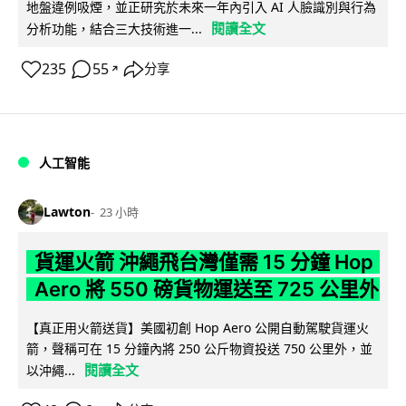
地盤違例吸煙，並正研究於未來一年內引入 AI 人臉識別與行為
閱讀全文
分析功能，結合三大技術進一...
235
55
分享
↗
人工智能
Lawton
23 小時
貨運火箭 沖繩飛台灣僅需 15 分鐘 Hop
Aero 將 550 磅貨物運送至 725 公里外
【真正用火箭送貨】美國初創 Hop Aero 公開自動駕駛貨運火
箭，聲稱可在 15 分鐘內將 250 公斤物資投送 750 公里外，並
閱讀全文
以沖繩...