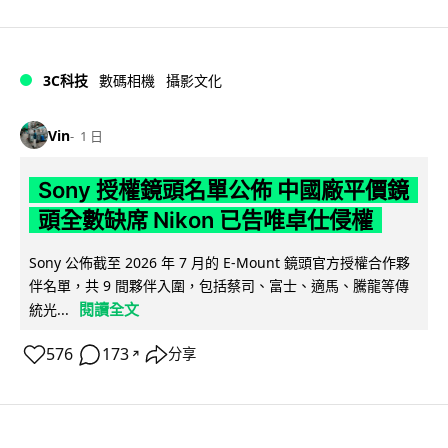
3C科技
數碼相機
攝影文化
Vin
1 日
Sony 授權鏡頭名單公佈 中國廠平價鏡
頭全數缺席 Nikon 已告唯卓仕侵權
Sony 公佈截至 2026 年 7 月的 E-Mount 鏡頭官方授權合作夥
伴名單，共 9 間夥伴入圍，包括蔡司、富士、適馬、騰龍等傳
閱讀全文
統光...
576
173
分享
↗