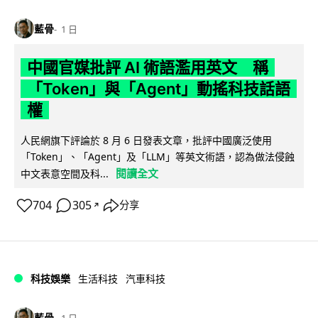
藍骨
1 日
中國官媒批評 AI 術語濫用英文 稱
「Token」與「Agent」動搖科技話語
權
人民網旗下評論於 8 月 6 日發表文章，批評中國廣泛使用
「Token」、「Agent」及「LLM」等英文術語，認為做法侵蝕
閱讀全文
中文表意空間及科...
704
305
分享
↗
科技娛樂
生活科技
汽車科技
藍骨
1 日