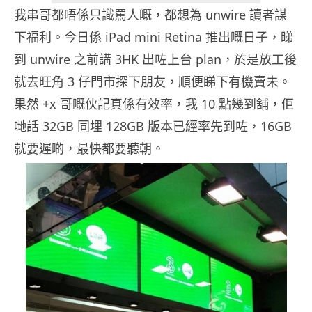
我串哥都唔係只識罵人嘅，都想為 unwire 讀者謀
下福利。今日係 iPad mini Retina 推出嘅日子，睇
到 unwire 之前講 3HK 出咗上台 plan，於是放工後
就去旺角 3 仔門市探下朋友，順便睇下有機賣未。
果然 +x 哥嘅伙記真係有效率，我 10 點幾到舖，佢
哋話 32GB 同埋 128GB 版本已經率先到咗，16GB
就要遲啲，最快都要聽朝。