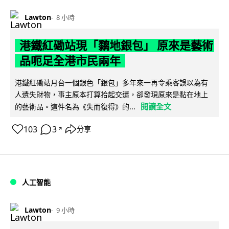
Lawton
8 小時
港鐵紅磡站現「黐地銀包」 原來是藝術
品呃足全港市民兩年
港鐵紅磡站月台一個銀色「銀包」多年來一再令乘客誤以為有
人遺失財物，事主原本打算拾起交還，卻發現原來是黏在地上
閱讀全文
的藝術品。這件名為《失而復得》的...
103
3
分享
↗
人工智能
Lawton
9 小時