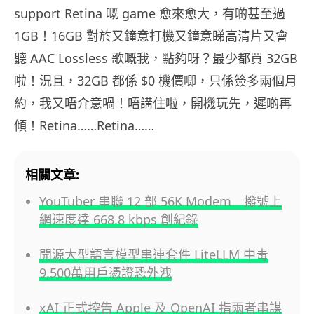
support Retina 嘅 game 愈來愈大，有啲甚至過
1GB！16GB 對於又鐘意打機又鐘意睇高清片又會
聽 AAC Lossless 歌嘅我，點夠呀？最少都買 32GB
啦！況且，32GB 都係 $0 機價唧，只係簽多兩個月
約，我又唔介意喎！唔講住啦，開機玩先，遲啲再
傾！Retina……Retina……
相關文章:
YouTuber 串聯 12 部 56K Modem 撥號上
網速度達 668.8 kbps 創紀錄
開源大型語言模型串連套件 LiteLLM 中毒
9,500萬用戶憑證恐外洩
xAI 正式控告 Apple 及 OpenAI 指兩者串謀