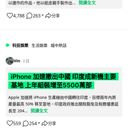
閱讀全文
以運作的作品。他以紙皮親手製作出...
4,788
263
分享
↗
科技娛樂
生活娛樂
城中熱話
Vin
2 日
iPhone 加速撤出中國 印度成新機主要
基地 上年組裝增至5500萬部
Apple 加速將 iPhone 生產線由中國轉往印度，目標兩年內將
產量最高 50% 移至當地。印度政府推出關稅豁免及稅務優惠延
閱讀全文
長至 204...
559
254
分享
↗