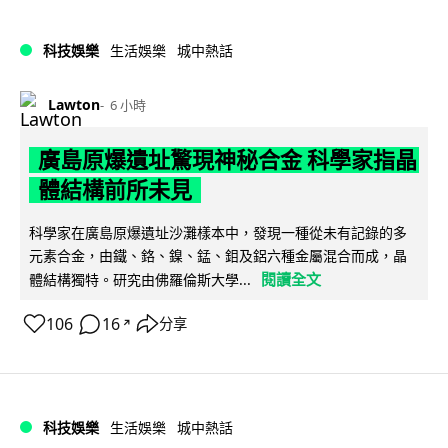
科技娛樂
生活娛樂
城中熱話
Lawton
6 小時
廣島原爆遺址驚現神秘合金 科學家指晶
體結構前所未見
科學家在廣島原爆遺址沙灘樣本中，發現一種從未有記錄的多
元素合金，由鐵、鉻、鎳、錳、鉬及鋁六種金屬混合而成，晶
閱讀全文
體結構獨特。研究由佛羅倫斯大學...
106
16
分享
↗
科技娛樂
生活娛樂
城中熱話