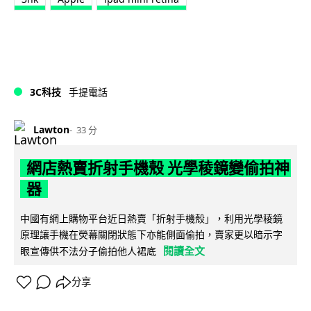
3C科技
手提電話
Lawton
33 分
網店熱賣折射手機殼 光學稜鏡變偷拍神
器
中國有網上購物平台近日熱賣「折射手機殼」，利用光學稜鏡
原理讓手機在熒幕關閉狀態下亦能側面偷拍，賣家更以暗示字
閱讀全文
眼宣傳供不法分子偷拍他人裙底
分享