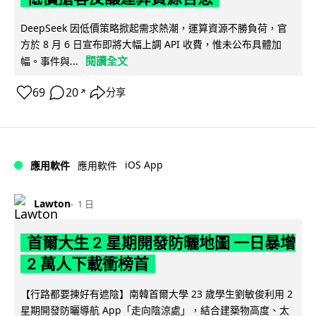
DeepSeek 因低價策略掀起需求熱潮，運算資源不勝負荷，官
方於 8 月 6 日宣布即將大幅上調 API 收費，惟未公布具體加
閱讀全文
幅。事件與...
69
20
分享
↗
iOS App
應用軟件
應用軟件
Lawton
1 日
首爾大生 2 星期開發防曬地圖 一日暴增
2 萬人下載衝榜首
【行路都要揀好有遮陰】南韓首爾大學 23 歲學生劉敏俊利用 2
星期開發防曬導航 App「走向陰涼處」，結合建築物高度、太