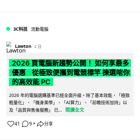
3C科技
流動電腦
Lawton
2 日
2026 買電腦新趨勢公開！ 如何享最多
優惠 從極致便攜到電競標竿 揀選啱你
的高效能 PC
2026 年的電腦選購基準已經全面升級。除了基本效能，「極致
輕量化」、「機身美學」、「AI算力」、「前瞻技術加持」以
閱讀全文
及「品質與售後服務」 已...
41
9
分享
↗