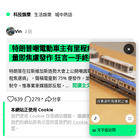
科技娛樂
生活娛樂
城中熱話
Vin
2 日
特朗普嘲電動車主有里程病 剩 75% 電
×
量即焦慮發作 狂言一手終結電車指令
特朗普在拉斯維加斯造勢大會上公開嘲諷電動車車主患有「里
程焦慮病」，聲稱電量剩 75% 便發作，並重申已廢除電動車強
閱讀全文
制令。惟專業車媒隨即反駁，...
639
279
分享
↗
本網站正使用 Cookie
我們使用 Cookie 改善網站體驗。 繼續使用
🎵
⛶
我們的網站即表示您同意我們的
Cookie 政
策
。
📖 文字版訪問
人工智能
→