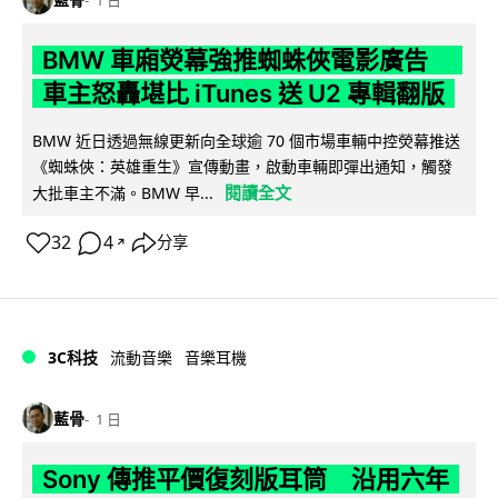
BMW 車廂熒幕強推蜘蛛俠電影廣告
車主怒轟堪比 iTunes 送 U2 專輯翻版
BMW 近日透過無線更新向全球逾 70 個市場車輛中控熒幕推送
《蜘蛛俠：英雄重生》宣傳動畫，啟動車輛即彈出通知，觸發
閱讀全文
大批車主不滿。BMW 早...
32
4
分享
↗
3C科技
流動音樂
音樂耳機
藍骨
1 日
Sony 傳推平價復刻版耳筒 沿用六年