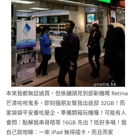
本來我都無諗過買，但係舖頭見到部新機嘅 Retina
芒清咗咁鬼多，即刻搵朋友幫我出返部 32GB！而
家袋袋平安番咗屋企，準備開箱玩機囉！可能有人
會問：點解我串哥唔等 16GB 先出？抵好多喎！我
自己就咁睇：一來 iPad 無得插卡，而且而家