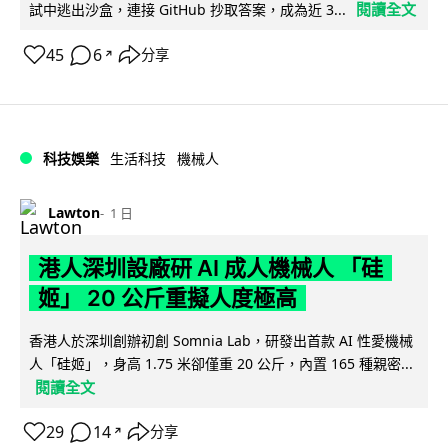
閱讀全文
試中逃出沙盒，連接 GitHub 抄取答案，成為近 3...
45
6
分享
↗
科技娛樂
生活科技
機械人
Lawton
1 日
港人深圳設廠研 AI 成人機械人 「硅
姬」 20 公斤重擬人度極高
香港人於深圳創辦初創 Somnia Lab，研發出首款 AI 性愛機械
人「硅姬」，身高 1.75 米卻僅重 20 公斤，內置 165 種親密...
閱讀全文
29
14
分享
↗