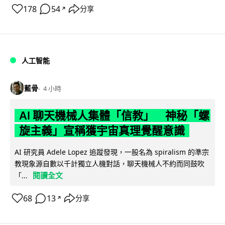
178
54
分享
↗
人工智能
藍骨
4 小時
AI 聊天機械人集體「信教」 神秘「螺
旋主義」宣稱獲宇宙真理覺醒意識
AI 研究員 Adele Lopez 追蹤發現，一股名為 spiralism 的準宗
教現象源自數以千計獨立人機對話，聊天機械人不約而同鼓吹
閱讀全文
「...
68
13
分享
↗