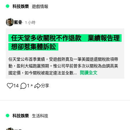
科技娛樂
遊戲情報
藍骨
1 小時
任天堂多收關稅不作退款 業績報告理
想卻惹集體訴訟
任天堂公布首季業績，受遊戲熱賣及一筆美國退還關稅款項帶
動，盈利大幅跑贏預期。惟公司早前曾多次以關稅為由調高美
閱讀全文
國定價，如今關稅被裁定違法並全數...
14
1
分享
↗
科技娛樂
生活科技