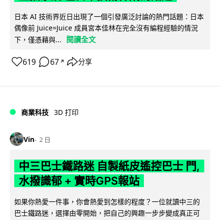
日本 AI 技術界近日出現了一個引發廣泛討論的熱門話題：日本
偶像前 Juice=Juice 成員宮本佳林在完全沒有編程經驗的情況
閱讀全文
下，僅憑藉與...
619
67
分享
↗
商業科技
3D 打印
Vin
2 日
中三巴士鐵路迷 自製紙皮遙控巴士 門,
水撥識郁 + 實時GPS報站
如果你熱愛一件事，你會熱愛到怎樣的程度？一位就讀中三的
巴士鐵路迷，選擇由零開始，把自己的興趣一步步變成真正可