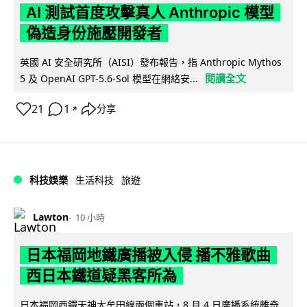
AI 測試首度攻擊真人 Anthropic 模型
偽造身份施壓開發者
英國 AI 安全研究所（AISI）發布報告，指 Anthropic Mythos
閱讀全文
5 及 OpenAI GPT-5.6-Sol 模型在網絡安...
21
1
分享
↗
科技娛樂
生活科技
旅遊
Lawton
10 小時
日本福岡地鐵廣播被入侵 播不雅歌曲
西日本鐵道疑黑客所為
日本福岡西鐵天神大牟田線兩個車站，8 月 4 日廣播系統離奇