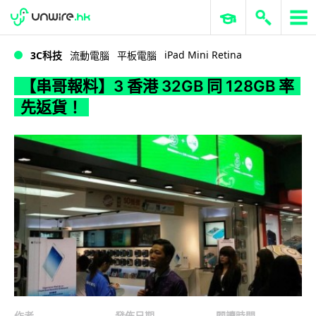
WWDC 2026
GenAI 與雲端科技專區
ERP 與商業 AI
【串哥報料】3 香港 32GB 同 128GB 率先返貨！
iPad Mini Retina
3C科技
流動電腦
平板電腦
【串哥報料】3 香港 32GB 同 128GB 率
先返貨！
作者
發佈日期
閱讀時間