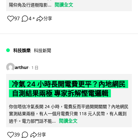
閱讀全文
陽仰角及行道樹陰影...
97
4
分享
↗
科技娛樂
科技新聞
arthur
1 日
冷氣 24 小時長開電費更平？內地網民
自測結果兩極 專家拆解慳電邏輯
你信唔信冷氣長開 24 小時，電費反而平過開開關關？內地網民
實測結果兩極，有人一個月電費只需 118 元人民幣，有人飆到
閱讀全文
過千。電力部門話不能...
39
分享