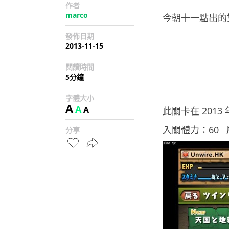
作者
marco
今朝十一點出的雙
發佈日期
2013-11-15
閱讀時間
5分鐘
字體大小
A
A
A
此關卡在 2013
入關體力：60 
分享