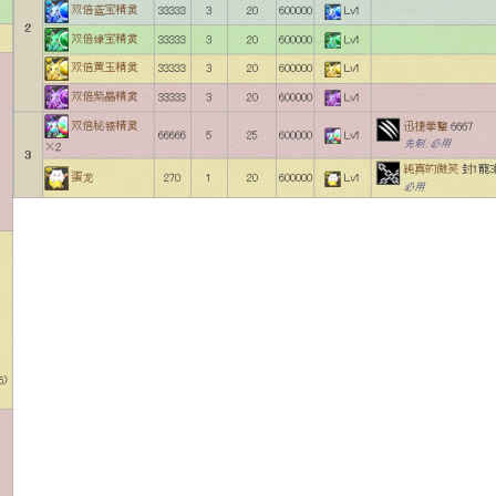
科技新聞
小米澎程 N90 Max 登場！可移
動房子設計理念 + 增程引擎 17...
04.08.2026
手提電話
【試玩】本地製作《HK Driving
Game》真實路線重現 操控有...
03.08.2026
Mac
M5 Max MacBook Pro 過熱 熱
到鍵盤按鍵卡住機殼 ...
03.08.2026
人工智能