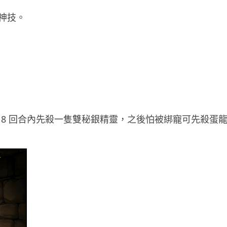
遊戲情報
貓神技。
傳 Sony 巨額資金力捧《GTA 6》
塑造遊戲在 PS5 獲...
03.08.2026
城中熱話
白牌車新例今日生效 罰款上限 1
萬元最高釘牌 3 年
03.08.2026
女技，8 回合內先殺一隻雙秘銀精靈，之後怕被綁寵可先殺蛋
健康
Casio 新一代 Ring Watch 加入
健康感測功能，變身平價版...
03.08.2026
科技新聞
Volvo 正式取消新車 LiDAR 功