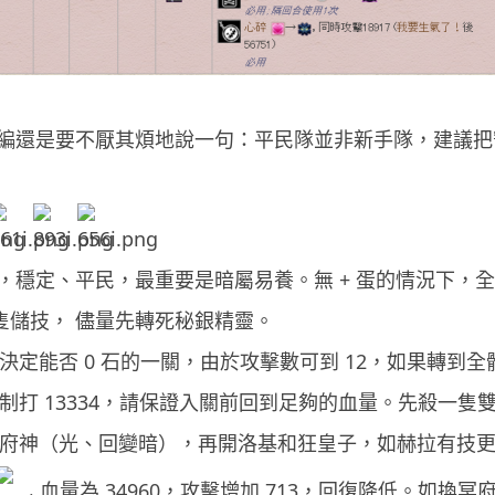
編還是要不厭其煩地說一句：平民隊並非新手隊，建議把
穩定、平民，最重要是暗屬易養。無 + 蛋的情況下，全滿
1-2 隻儲技， 儘量先轉死秘銀精靈。
依然是決定能否 0 石的一關，由於攻擊數可到 12，如果轉
由於先制打 13334，請保證入關前回到足夠的血量。先殺
 先開冥府神（光、回變暗），再開洛基和狂皇子，如赫拉有
血量為 34960，攻擊增加 713，回復降低。如