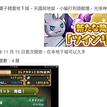
子精靈地下城 – 天國與地獄，小編打到頭都爆，光埃神手，
 年 11 月 15 日首次開放。在本地下城可以入手
層數：4 層