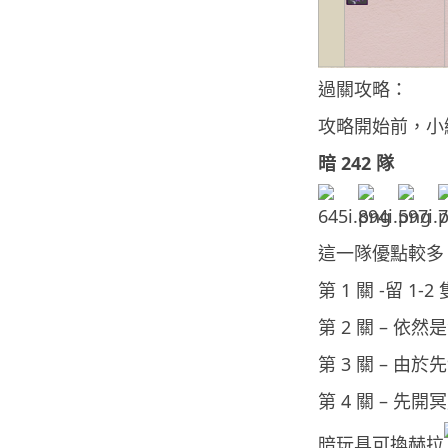
過關攻略：
攻略開始前，小
暗 242 隊
這一隊優點較多，
第 1 關 -留 
第 2 關 – 
第 3 關 – 
第 4 關 –
暗玩具可換赫拉