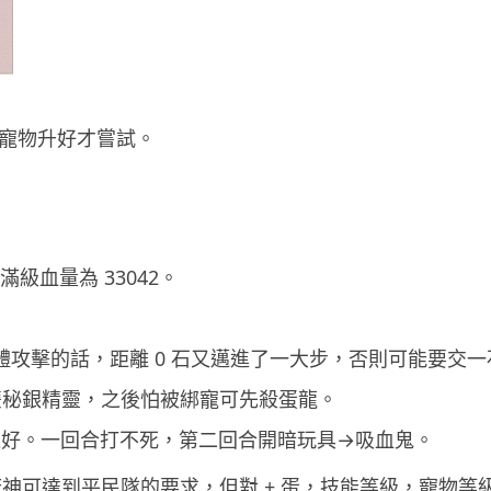
教學：Gemini Spark 小龍蝦香
港實測 24小時自動格價 ...
03.08.2026
寵物升好才嘗試。
人工智能
中國科技人才出境限制 9 月中實
施 AI 人才或被列禁止出境名單
03.08.2026
級血量為 33042。
城中熱話
Apple Music 學生月費
HK$38→48 網民：只是加了 1...
03.08.2026
到全體攻擊的話，距離 0 石又邁進了一大步，否則可能要交
一隻雙秘銀精靈，之後怕被綁寵可先殺蛋龍。
人工智能
技更好。一回合打不死，第二回合開暗玩具→吸血鬼。
被網民用來生成災難圖片 Google
Earth AI 功能一日...
換冥府神可達到平民隊的要求，但對 + 蛋，技能等級，寵物