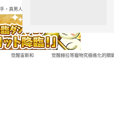
汽車科技
真男人 100 倍就不說了，最後意外地發現 242 的組隊
Tesla 無預警推出兒童車 無電池
電機一樣秒殺 炒至約港幣39萬
04.08.2026
iPhone app
歐盟再發功 Apple 終答應
iPhone 跨機剪貼簿將可貼 ...
觉醒宙斯和
觉醒赫拉等寵物究極進化的關
04.08.2026
攝影文化
Sony 授權鏡頭名單公佈 中國廠
平價鏡頭全數缺席 Nikon 已...
04.08.2026
健康
室內空氣 40 度暑熱難耐 德國空