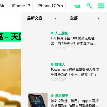
Air
iPhone 17
iPhone 17 Pro
AirPods Pro 3
Ap
最新文章
全部
人工智能
 - 天國與地獄！
FBI 探員涉盜 100 萬美元加密
幣 向 ChatGPT 尋求理財及...
05.08.2026
機械人
Powerman 移動充電機械人登港
免鋪樁為的士小巴「送電上門」
05.08.2026
資訊保安
被命令製造「後門」 Apple 再控
告英國政府 加密後門爭議延燒...