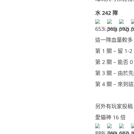
水 242 隊
這一隊血量較多，
第 1 關 – 留
第 2 關 – 
第 3 關 – 
第 4 關 –
另外有玩家投稿
愛貓神 16 倍