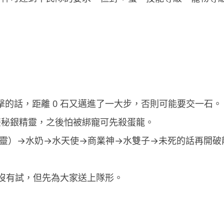
03.08.2026
人工智能
Hugging Face 被 OpenAI 偷襲
放棄提告轉索 7...
03.08.2026
科技新聞
體攻擊的話，距離 0 石又邁進了一大步，否則可能要交一石。
OpenAI 預告下一代主力模型
一隻雙秘銀精靈，之後怕被綁寵可先殺蛋龍。
Astra 一次攻破 10 大數學難...
03.08.2026
打光精靈）→水奶→水天使→商業神→水雙子→未死的話再開
人工智能
力沒有試，但先為大家送上隊形。
月之暗面被指獲阿里巴巴 提供
NVIDIA 2 萬晶片訓練 Kimi...
03.08.2026