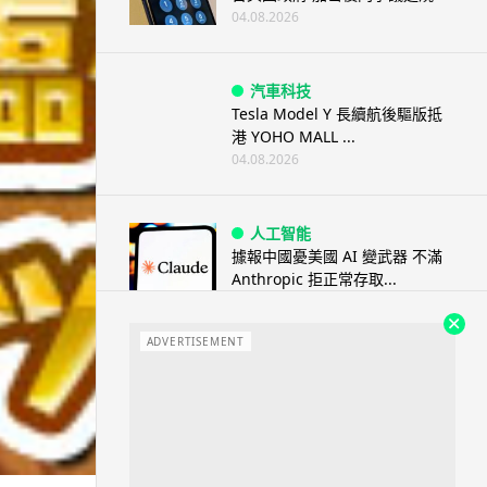
04.08.2026
汽車科技
Tesla Model Y 長續航後驅版抵
港 YOHO MALL ...
04.08.2026
人工智能
據報中國憂美國 AI 變武器 不滿
Anthropic 拒正常存取...
04.08.2026
ADVERTISEMENT
應用軟件
詐騙短訊源源不絕背後是個人資
料外洩 Surfshark Antisca...
04.08.2026