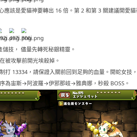
應該是愛貓神要轉出 16 倍。第 2 和第 3 關建議開愛
1-2 隻儲技， 儘量先轉死秘銀精靈。
儲技，在被攻擊前開光埃殺掉。
由於先制打 13334，請保證入關前回到足夠的血量。開蛇
開技次序為宙斯→阿波羅→伊邪那岐→雅典娜，秒殺 BOSS。