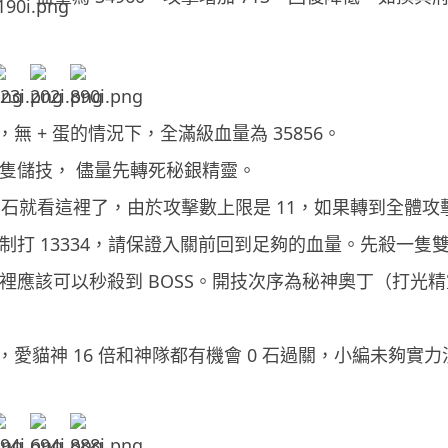
無 + 蛋的情況下，全滿級血量為 35856。
 1-2 隻儲技， 儘量先轉死秘銀精靈。
能否 0 石就看這裡了，由於攻擊數上限是 11，如果轉到全
由於先制打 13334，請保證入關前回到足夠的血量。先殺
 來到這裡應該可以秒殺到 BOSS。開技次序為秘神奧丁（
，愛貓神 16 倍和神隊都有機會 0 石過關，小編未夠實