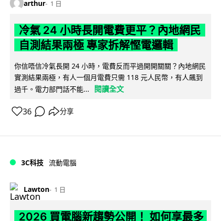
arthur
1 日
冷氣 24 小時長開電費更平？內地網民
自測結果兩極 專家拆解慳電邏輯
你信唔信冷氣長開 24 小時，電費反而平過開開關關？內地網民
實測結果兩極，有人一個月電費只需 118 元人民幣，有人飆到
閱讀全文
過千。電力部門話不能...
36
分享
3C科技
流動電腦
Lawton
1 日
2026 買電腦新趨勢公開！ 如何享最多