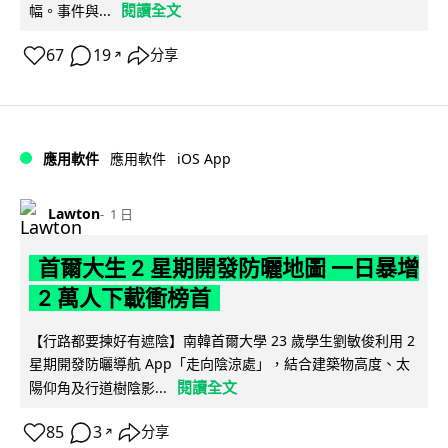
閱讀全文
幅。事件與...
67
19
分享
↗
iOS App
應用軟件
應用軟件
Lawton
1 日
首爾大生 2 星期開發防曬地圖 一日暴增
2 萬人下載衝榜首
【行路都要揀好有遮陰】南韓首爾大學 23 歲學生劉敏俊利用 2
星期開發防曬導航 App「走向陰涼處」，結合建築物高度、太
閱讀全文
陽仰角及行道樹陰影...
85
3
分享
↗