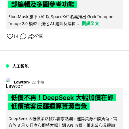
部編輯及多圖參考功能
Elon Musk 旗下 xAI 以 SpaceXAI 名義推出 Grok Imagine
閱讀全文
Image 2.0 模型，強化 AI 繪圖及編輯...
14
分享
人工智能
Lawton
22 小時
低價不再！DeepSeek 大幅加價在即
低價搶客反釀運算資源告急
DeepSeek 因低價策略掀起需求熱潮，運算資源不勝負荷，官
方於 8 月 6 日宣布即將大幅上調 API 收費，惟未公布具體加