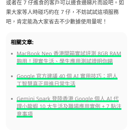
或者在 7 仔進食的客戶可以邊食邊睇片而設吧。如
果大家等人時碰巧約在 7 仔，不妨試試這項服務
吧，肯定能為大家省去不少數據使用量呢！
相關文章:
MacBook Neo 香港開箱實試評測 8GB RAM
夠用！現實生活、學生應用測試證明你睇
Google 官方建議 40 個 AI 實用技巧：把人
工智慧真正用進日常生活
Gemini Spark 登陸香港 Google 個人 AI 代
理小龍蝦 10 大生活及職場應用實例 + 7 點注
意事項