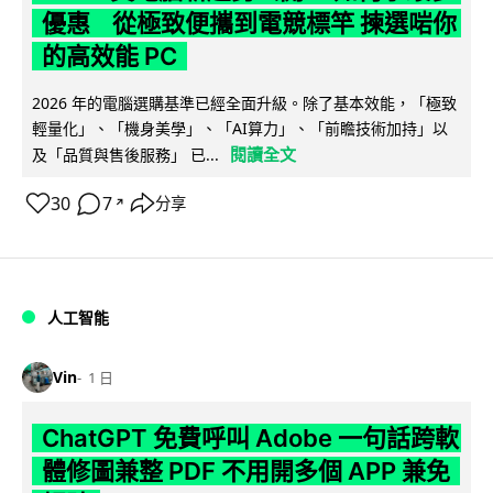
優惠 從極致便攜到電競標竿 揀選啱你
的高效能 PC
2026 年的電腦選購基準已經全面升級。除了基本效能，「極致
輕量化」、「機身美學」、「AI算力」、「前瞻技術加持」以
閱讀全文
及「品質與售後服務」 已...
30
7
分享
↗
人工智能
Vin
1 日
ChatGPT 免費呼叫 Adobe 一句話跨軟
體修圖兼整 PDF 不用開多個 APP 兼免