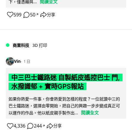
閱讀全文
下，僅憑藉與...
599
50
分享
↗
商業科技
3D 打印
Vin
1 日
中三巴士鐵路迷 自製紙皮遙控巴士 門,
水撥識郁 + 實時GPS報站
如果你熱愛一件事，你會熱愛到怎樣的程度？一位就讀中三的
巴士鐵路迷，選擇由零開始，把自己的興趣一步步變成真正可
閱讀全文
以運作的作品。他以紙皮親手製作出...
4,336
244
分享
↗