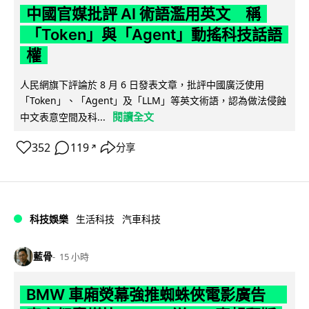
中國官媒批評 AI 術語濫用英文 稱
「Token」與「Agent」動搖科技話語
權
人民網旗下評論於 8 月 6 日發表文章，批評中國廣泛使用
「Token」、「Agent」及「LLM」等英文術語，認為做法侵蝕
閱讀全文
中文表意空間及科...
352
119
分享
↗
科技娛樂
生活科技
汽車科技
藍骨
15 小時
BMW 車廂熒幕強推蜘蛛俠電影廣告