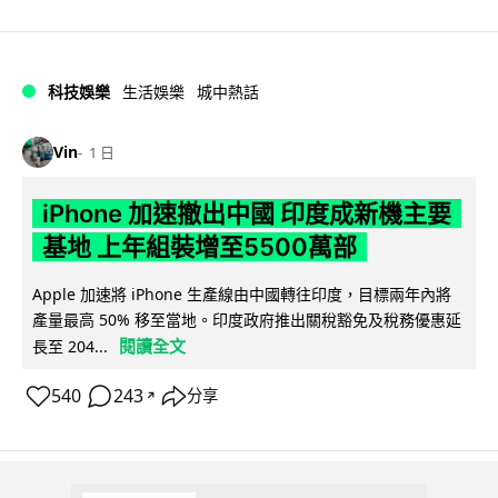
科技娛樂
生活娛樂
城中熱話
Vin
1 日
iPhone 加速撤出中國 印度成新機主要
基地 上年組裝增至5500萬部
Apple 加速將 iPhone 生產線由中國轉往印度，目標兩年內將
產量最高 50% 移至當地。印度政府推出關稅豁免及稅務優惠延
閱讀全文
長至 204...
540
243
分享
↗