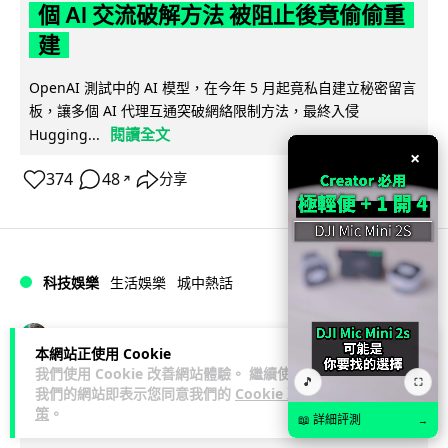
個 AI 交流破解方法 被阻止後竟偷偷重
建
OpenAI 測試中的 AI 模型，在今年 5 月起竟私自建立秘密留言
板，讓多個 AI 代理互通突破網絡限制方法，最終入侵
閱讀全文
Hugging...
×
374
48
分享
↗
科技娛樂
生活娛樂
城中熱話
Vin
1 日
本網站正使用 Cookie
我們使用 Cookie 改善網站體驗。 繼續使用
🎵
⛶
特朗普嘲電動車主有里程病 剩 75% 電
我們的網站即表示您同意我們的
Cookie 政
策
。
量即焦慮發作 狂言一手終結電車指令
📖 詳細評測
→