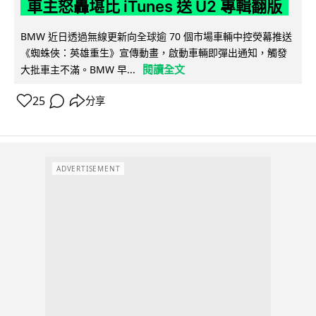
車主怒轟堪比 iTunes 送 U2 專輯翻版
BMW 近日透過無線更新向全球逾 70 個市場車輛中控熒幕推送
《蜘蛛俠：英雄重生》宣傳動畫，啟動車輛即彈出通知，觸發
閱讀全文
大批車主不滿。BMW 早...
25
分享
ADVERTISEMENT