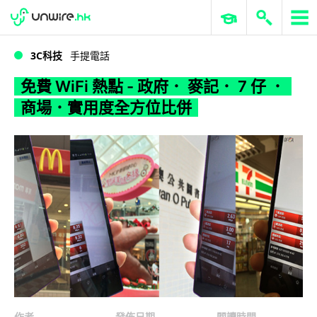
WWDC 2026
GenAI 與雲端科技專區
ERP 與商業 AI
免費 WiFi 熱點 - 政府． 麥記． 7 仔 ． 商場．實用度全方位比併
3C科技
手提電話
免費 WiFi 熱點 - 政府． 麥記． 7 仔 ．
商場．實用度全方位比併
作者
發佈日期
閱讀時間