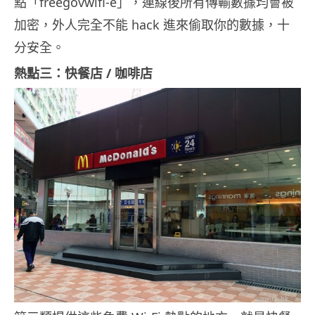
點「freegovwifi-e」，連線後所有傳輸數據均會被
加密，外人完全不能 hack 進來偷取你的數據，十
分安全。
熱點三：快餐店 / 咖啡店