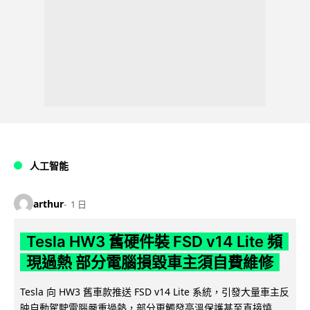
人工智能
arthur
1 日
Tesla HW3 舊硬件裝 FSD v14 Lite 頻
現過熱 部分電腦損毀車主須自費維修
Tesla 向 HW3 舊車款推送 FSD v14 Lite 系統，引發大量車主反
映自動駕駛電腦嚴重過熱，部分更觸發高溫保護甚至直接燒