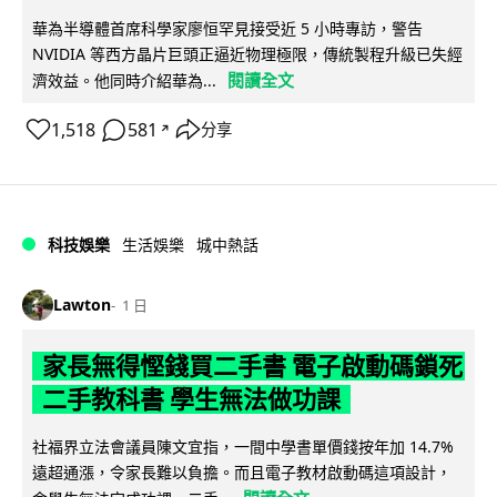
華為半導體首席科學家廖恒罕見接受近 5 小時專訪，警告
NVIDIA 等西方晶片巨頭正逼近物理極限，傳統製程升級已失經
閱讀全文
濟效益。他同時介紹華為...
1,518
581
分享
↗
科技娛樂
生活娛樂
城中熱話
Lawton
1 日
家長無得慳錢買二手書 電子啟動碼鎖死
二手教科書 學生無法做功課
社福界立法會議員陳文宜指，一間中學書單價錢按年加 14.7%
遠超通漲，令家長難以負擔。而且電子教材啟動碼這項設計，