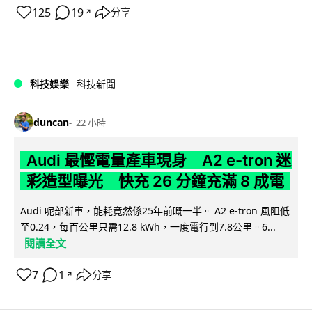
125
19
分享
↗
科技娛樂
科技新聞
duncan
22 小時
Audi 最慳電量產車現身 A2 e-tron 迷
彩造型曝光 快充 26 分鐘充滿 8 成電
Audi 呢部新車，能耗竟然係25年前嘅一半。 A2 e-tron 風阻低
至0.24，每百公里只需12.8 kWh，一度電行到7.8公里。6...
閱讀全文
7
1
分享
↗