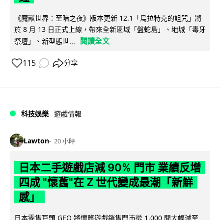
《魔獸世界：至暗之夜》版本更新 12.1「烏拉特克的詛咒」將
於 8 月 13 日正式上線，帶來全新區域「盤蛇島」、地城「毒牙
閱讀全文
祭壇」、新型態世...
115
分享
科技娛樂
遊戲情報
Lawton
20 小時
日本二手遊戲店減 90% 門市 業績反增
四成 "懷舊"在 Z 世代變成最潮「新鮮
感」
日本零售巨頭 GEO 將懷舊遊戲銷售門市從 1,000 間大幅減至