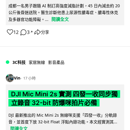
成都一名男子跟隨 AI 制訂高強度減脂計劃，45 日內減去約 20
公斤後昏迷送院。醫生診斷他患上尿源性膿毒症、膿毒性休克
閱讀全文
及多器官功能障礙。...
12
3
分享
↗
3C科技
家居無線
影音產品
Vin
17 小時
DJI Mic Mini 2s 實測 四發一收同步獨
立錄音 32-bit 防爆咪拍片必備
DJI 最新推出的 Mic Mini 2s 無線咪支援「四發一收」分軌錄
音，並首度下放 32-bit Float 浮點內錄功能。本文經實測其...
閱讀全文