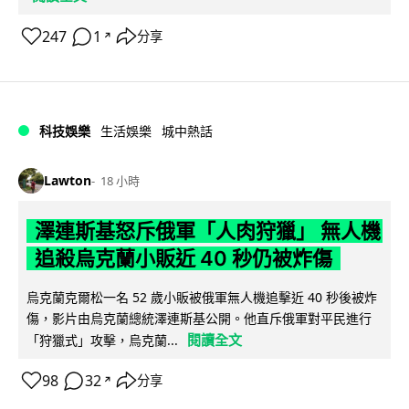
247
1
分享
↗
科技娛樂
生活娛樂
城中熱話
Lawton
18 小時
澤連斯基怒斥俄軍「人肉狩獵」 無人機
追殺烏克蘭小販近 40 秒仍被炸傷
烏克蘭克爾松一名 52 歲小販被俄軍無人機追擊近 40 秒後被炸
傷，影片由烏克蘭總統澤連斯基公開。他直斥俄軍對平民進行
閱讀全文
「狩獵式」攻擊，烏克蘭...
98
32
分享
↗