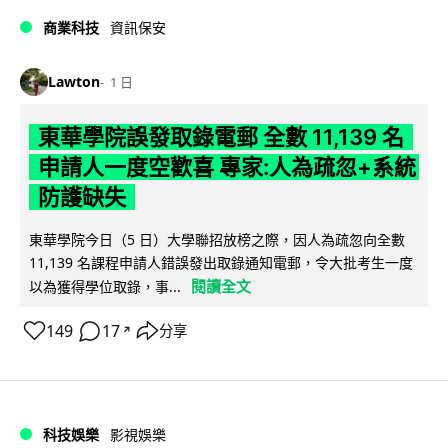
商業科技
資訊保安
Lawton
1 日
東華學院誤發取錄電郵 全數 11,139 名
申請人一度空歡喜 專家:人為疏忽+系統
防護缺失
東華學院今日（5 日）大學聯招放榜之際，因人為疏忽向全數
11,139 名課程申請人錯誤發出取錄通知電郵，令大批考生一度
閱讀全文
以為獲得學位取錄，事...
149
17
分享
↗
科技娛樂
影視娛樂