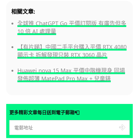
相關文章:
全球推 ChatGPT Go 平價訂閱版 有廣告但多
10 倍 AI 處理量
【有片睇】中國二手平台購入平價 RTX 4080
顯示卡 拆解發現只裝 RTX 3060 晶片
Huawei nova 15 Max 平價中階機現身 同場
發佈超薄 MatePad Pro Max + 兒童錶
📮
更多精彩文章每日送到電子郵箱