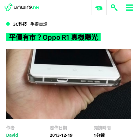
WWDC 2026
GenAI 與雲端科技專區
ERP 與商業 AI
平價有市？Oppo R1 真機曝光
3C科技
手提電話
平價有市？Oppo R1 真機曝光
作者
發佈日期
閱讀時間
David
2013-12-19
1分鐘