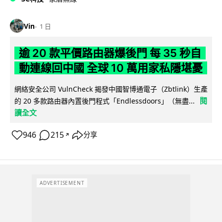
Vin
1 日
逾 20 款平價路由器爆後門 每 35 秒自
動連線回中國 全球 10 萬用家私隱堪憂
網絡安全公司 VulnCheck 揭發中國智博通電子（Zbtlink）生產
閱
的 20 多款路由器內置後門程式「Endlessdoors」（無盡...
讀全文
946
215
分享
↗
ADVERTISEMENT