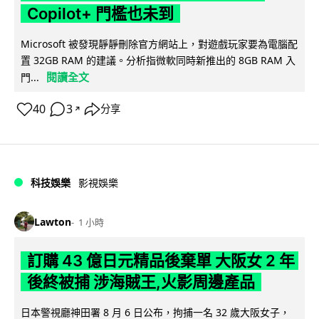
Copilot+ 門檻也未到
Microsoft 被發現靜靜刪除官方網站上，對遊戲玩家要為電腦配
置 32GB RAM 的建議。分析指微軟同時新推出的 8GB RAM 入
閱讀全文
門...
40
3
分享
↗
科技娛樂
影視娛樂
Lawton
1 小時
訂購 43 億日元精品後棄單 大阪女 2 年
後終被捕 涉海賊王,火影周邊產品
日本警視廳神田署 8 月 6 日公布，拘捕一名 32 歲大阪女子，