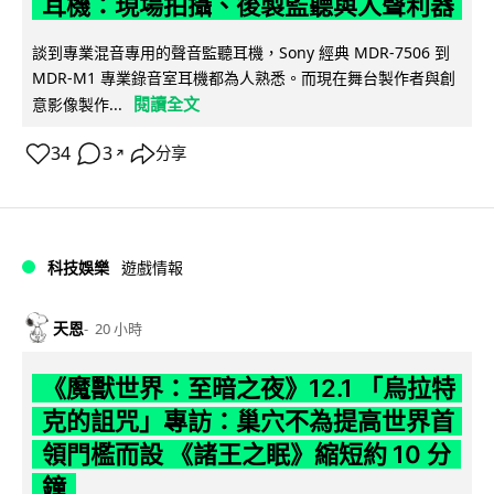
耳機：現場拍攝、後製監聽與人聲利器
談到專業混音專用的聲音監聽耳機，Sony 經典 MDR-7506 到
MDR-M1 專業錄音室耳機都為人熟悉。而現在舞台製作者與創
閱讀全文
意影像製作...
34
3
分享
↗
科技娛樂
遊戲情報
天恩
20 小時
《魔獸世界：至暗之夜》12.1 「烏拉特
克的詛咒」專訪：巢穴不為提高世界首
領門檻而設 《諸王之眠》縮短約 10 分
鐘