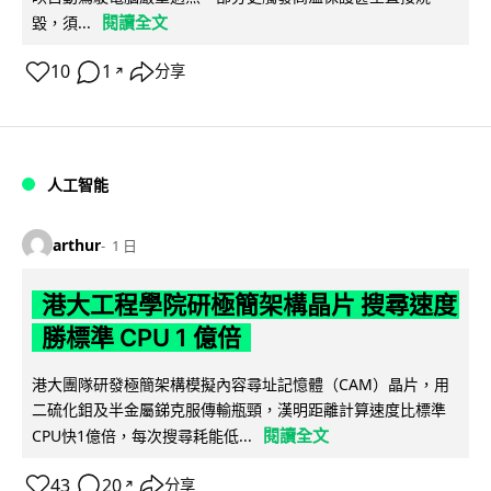
閱讀全文
毀，須...
10
1
分享
↗
人工智能
arthur
1 日
港大工程學院研極簡架構晶片 搜尋速度
勝標準 CPU 1 億倍
港大團隊研發極簡架構模擬內容尋址記憶體（CAM）晶片，用
二硫化鉬及半金屬銻克服傳輸瓶頸，漢明距離計算速度比標準
閱讀全文
CPU快1億倍，每次搜尋耗能低...
43
20
分享
↗