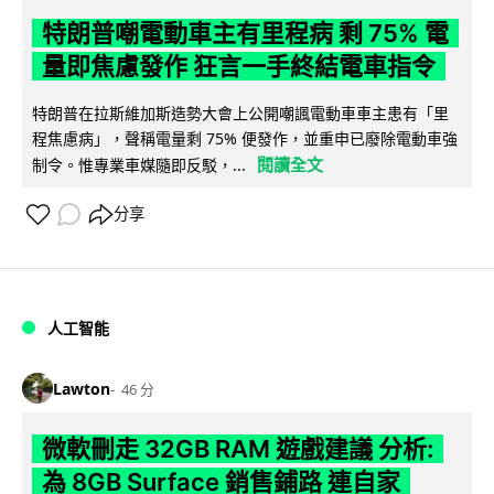
特朗普嘲電動車主有里程病 剩 75% 電
量即焦慮發作 狂言一手終結電車指令
特朗普在拉斯維加斯造勢大會上公開嘲諷電動車車主患有「里
程焦慮病」，聲稱電量剩 75% 便發作，並重申已廢除電動車強
閱讀全文
制令。惟專業車媒隨即反駁，...
分享
人工智能
Lawton
46 分
微軟刪走 32GB RAM 遊戲建議 分析:
為 8GB Surface 銷售鋪路 連自家