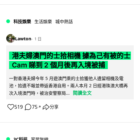
科技娛樂
生活娛樂
城中熱話
Lawton
1 日
港夫婦澳門的士拾相機 據為己有被的士
Cam 睇到 2 個月後再入境被捕
一對香港夫婦今年 5 月遊澳門乘的士拾獲他人遺留相機及電
池，拾遺不報並帶返香港自用。兩人本月 2 日經港珠澳大橋再
閱讀全文
次入境澳門時，被治安警察局...
519
75
分享
↗
3C科技
家居無線