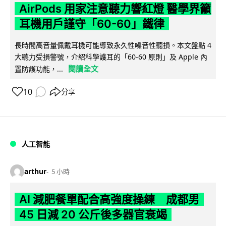
AirPods 用家注意聽力響紅燈 醫學界籲
耳機用戶謹守「60-60」鐵律
長時間高音量佩戴耳機可能導致永久性噪音性聽損。本文盤點 4
大聽力受損警號，介紹科學護耳的「60-60 原則」及 Apple 內
閱讀全文
置防護功能，...
10
分享
人工智能
arthur
5 小時
AI 減肥餐單配合高強度操練 成都男
45 日減 20 公斤後多器官衰竭