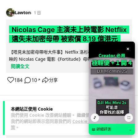
Lawton
1 日
Nicolas Cage 主演未上映電影 Netflix
遺失未加密母帶 被索償 8.19 億港元
×
【唔見未加密母帶咁大件事】Netflix 洛杉磯辦公室被竊，未上
映的 Nicolas Cage 電影《Fortitude》母帶亦告失蹤。電影...
閱讀全文
184
10
分享
↗
本網站正使用 Cookie
人工智能
我們使用 Cookie 改善網站體驗。 繼續使用
🎵
⛶
我們的網站即表示您同意我們的
Cookie 政
策
。
Vin
1 日
📖 詳細評測
→