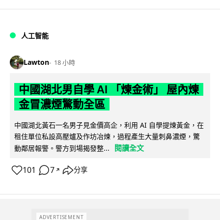
人工智能
Lawton
18 小時
中國湖北男自學 AI 「煉金術」 屋內煉
金冒濃煙驚動全區
中國湖北黃石一名男子見金價高企，利用 AI 自學提煉黃金，在
租住單位私設高壓爐及作坊冶煉，過程產生大量刺鼻濃煙，驚
閱讀全文
動鄰居報警。警方到場揭發整...
101
7
分享
↗
ADVERTISEMENT