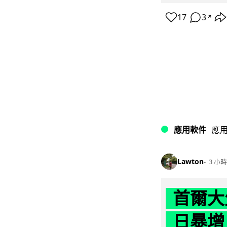
17
3
↗
應用軟件
應
Lawton
3 小時
首爾大
日暴增