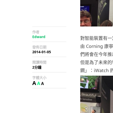
作者
Edward
對智能裝置有一
由 Corning
發佈日期
2014-01-05
們將會在今年推
但是為了未來的彎
閱讀時間
2分鐘
鐧」：iWatc
字體大小
A
A
A