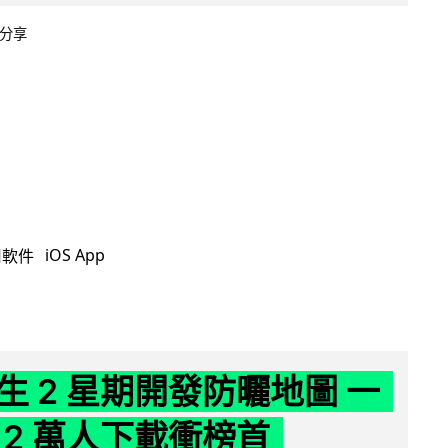
分享
iOS App
用軟件
生 2 星期開發防曬地圖 一
 2 萬人下載衝榜首