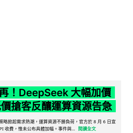
！DeepSeek 大幅加價
低價搶客反釀運算資源告急
因低價策略掀起需求熱潮，運算資源不勝負荷，官方於 8 月 6 日宣
PI 收費，惟未公布具體加幅。事件與...
閱讀全文