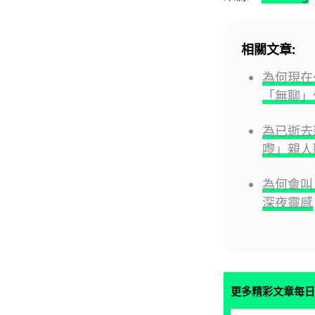
相關文章:
為何現在
「無聊」
為已逝去
嚟」親人
為何會叫 N
深夜靈感
更多精彩文章每日