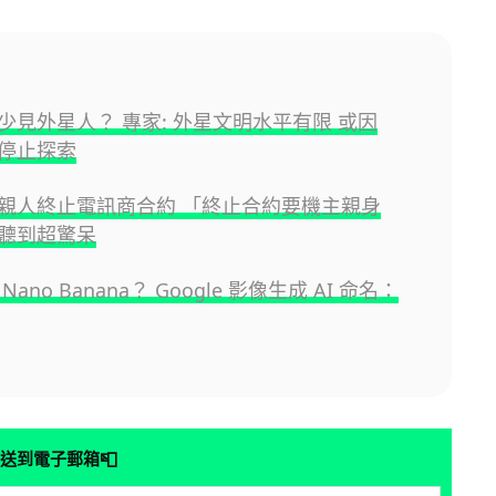
少見外星人？ 專家: 外星文明水平有限 或因
停止探索
親人終止電訊商合約 「終止合約要機主親身
聽到超驚呆
ano Banana？ Google 影像生成 AI 命名：
📮
送到電子郵箱