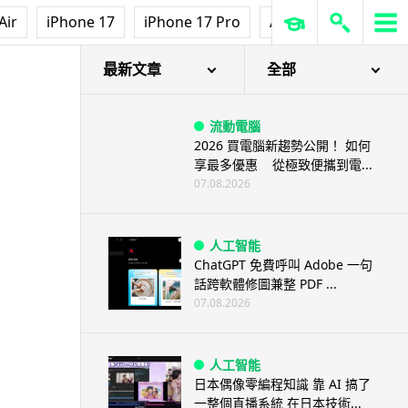
Air
iPhone 17
iPhone 17 Pro
AirPods Pro 3
Ap
最新文章
全部
流動電腦
2026 買電腦新趨勢公開！ 如何
享最多優惠 從極致便攜到電...
07.08.2026
人工智能
ChatGPT 免費呼叫 Adobe 一句
話跨軟體修圖兼整 PDF ...
07.08.2026
人工智能
日本偶像零編程知識 靠 AI 搞了
一整個直播系統 在日本技術...