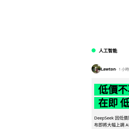
人工智能
Lawton
1 小時
低價不再
在即 
DeepSeek 
布即將大幅上調 A