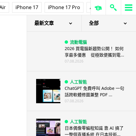
Air
iPhone 17
iPhone 17 Pro
AirPods Pro 3
Ap
最新文章
全部
流動電腦
2026 買電腦新趨勢公開！ 如何
享最多優惠 從極致便攜到電...
07.08.2026
人工智能
ChatGPT 免費呼叫 Adobe 一句
話跨軟體修圖兼整 PDF ...
07.08.2026
人工智能
日本偶像零編程知識 靠 AI 搞了
一整個直播系統 在日本技術...