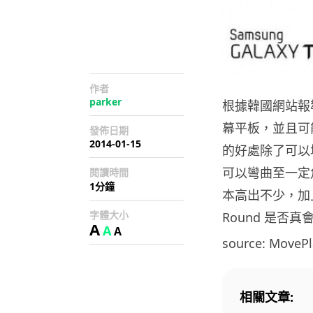
作者
parker
根據韓國網站報導
幕平板，並且可能會
發佈日期
2014-01-15
的好處除了可以
可以彎曲至一定
閱讀時間
1分鐘
本高出不少，加上
字體大小
Round 是否
A
A
A
source: MovePl
相關文章: