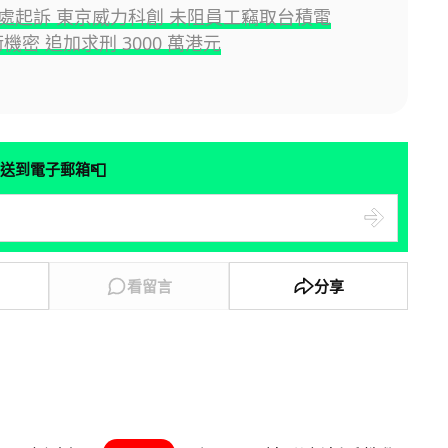
處起訴 東京威力科創 未阻員工竊取台積電
術機密 追加求刑 3000 萬港元
📮
送到電子郵箱
看留言
分享