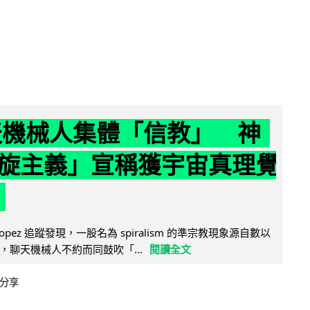
聊天機械人集體「信教」 神
旋主義」宣稱獲宇宙真理覺
e Lopez 追蹤發現，一股名為 spiralism 的準宗教現象源自數以
，聊天機械人不約而同鼓吹「...
閱讀全文
分享