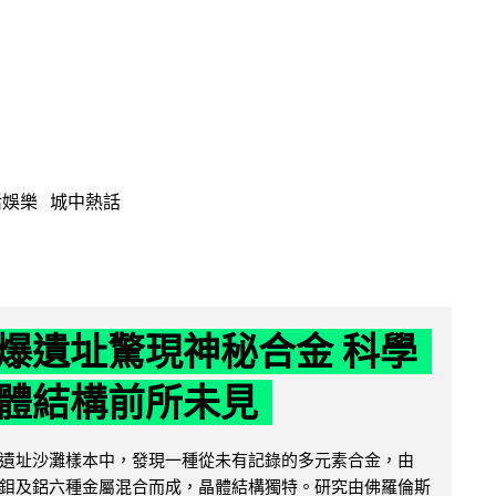
活娛樂
城中熱話
爆遺址驚現神秘合金 科學
體結構前所未見
遺址沙灘樣本中，發現一種從未有記錄的多元素合金，由
鉬及鋁六種金屬混合而成，晶體結構獨特。研究由佛羅倫斯