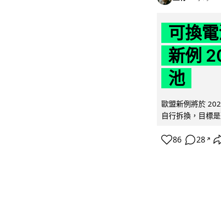
可換電
新例 
池
歐盟新例將於 20
自行拆換，目標是延
86
28
↗