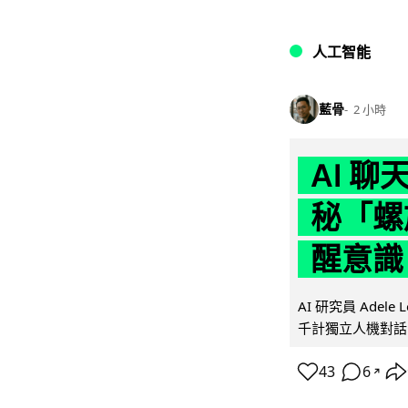
人工智能
藍骨
2 小時
AI 
秘「螺
醒意識
AI 研究員 Adel
千計獨立人機對話
43
6
↗