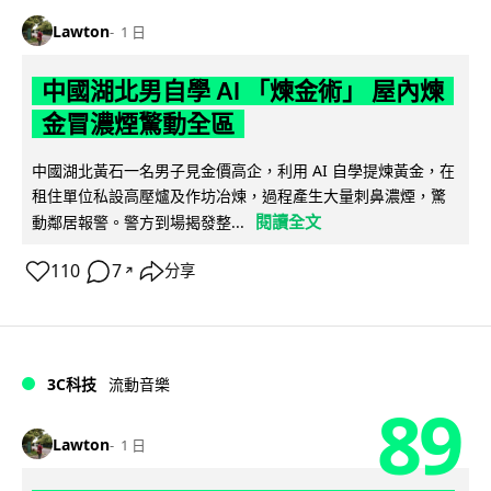
Lawton
1 日
中國湖北男自學 AI 「煉金術」 屋內煉
金冒濃煙驚動全區
中國湖北黃石一名男子見金價高企，利用 AI 自學提煉黃金，在
租住單位私設高壓爐及作坊冶煉，過程產生大量刺鼻濃煙，驚
閱讀全文
動鄰居報警。警方到場揭發整...
110
7
分享
↗
3C科技
流動音樂
89
Lawton
1 日