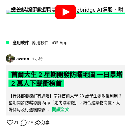
iOS App
應用軟件
應用軟件
Lawton
1 小時
首爾大生 2 星期開發防曬地圖 一日暴增
2 萬人下載衝榜首
【行路都要揀好有遮陰】南韓首爾大學 23 歲學生劉敏俊利用 2
星期開發防曬導航 App「走向陰涼處」，結合建築物高度、太
閱讀全文
陽仰角及行道樹陰影...
21
2
分享
↗