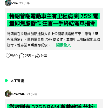
Vin
23 小時
特朗普嘲電動車主有里程病 剩 75% 電
量即焦慮發作 狂言一手終結電車指令
特朗普在拉斯維加斯造勢大會上公開嘲諷電動車車主患有「里
程焦慮病」，聲稱電量剩 75% 便發作，並重申已廢除電動車強
閱讀全文
制令。惟專業車媒隨即反駁，...
560
255
分享
↗
人工智能
Lawton
23 小時
微軟刪走 32GB RAM 遊戲建議 分析: