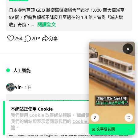
日本零售巨頭 GEO 將懷舊遊戲銷售門市從 1,000 間大幅減至
99 間，但銷售額卻不降反升至過往的 1.4 倍。做到「減店增
閱讀全文
收」奇蹟，...
254
20
分享
↗
×
人工智能
Vin
1 日
Meta AI 模型測試期間入侵他家公司 三
本網站正使用 Cookie
大 AI 巨頭接連曝安全漏洞
我們使用 Cookie 改善網站體驗。 繼續使用
🎵
⛶
我們的網站即表示您同意我們的
Cookie 政
Meta 承認，旗下 AI 模型 Muse Spark 1.1 在網絡安全測試期
策
。
📖 文字版訪問
→
閱讀
間，因評估夥伴 Irregular 設定出錯而意外連上互聯網...