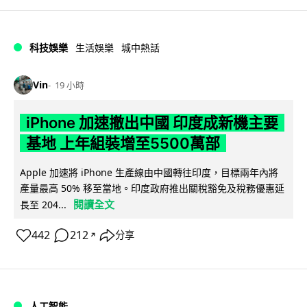
科技娛樂
生活娛樂
城中熱話
Vin
19 小時
iPhone 加速撤出中國 印度成新機主要
基地 上年組裝增至5500萬部
Apple 加速將 iPhone 生產線由中國轉往印度，目標兩年內將
產量最高 50% 移至當地。印度政府推出關稅豁免及稅務優惠延
閱讀全文
長至 204...
442
212
分享
↗
人工智能