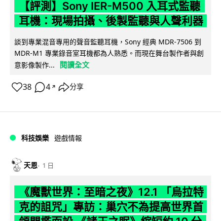
【評測】Sony IER-M500 入耳式監聽
耳機：現場拍攝、後製監聽與人聲利器
談到專業混音專用的聲音監聽耳機，Sony 經典 MDR-7506 到
MDR-M1 專業錄音室耳機都為人熟悉。而現在舞台製作者與創
閱讀全文
意影像製作...
38
4
分享
↗
科技娛樂
遊戲情報
天恩
1 日
《魔獸世界：至暗之夜》12.1 「烏拉特
克的詛咒」專訪：巢穴不為提高世界首