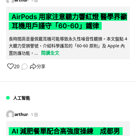
1 日
AirPods 用家注意聽力響紅燈 醫學界籲
耳機用戶謹守「60-60」鐵律
長時間高音量佩戴耳機可能導致永久性噪音性聽損。本文盤點 4
大聽力受損警號，介紹科學護耳的「60-60 原則」及 Apple 內
閱讀全文
置防護功能，...
20
分享
人工智能
arthur
1 日
AI 減肥餐單配合高強度操練 成都男