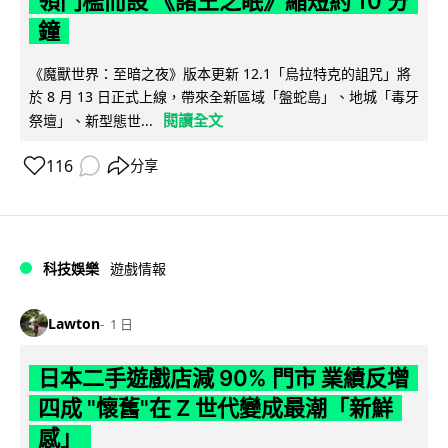
領門檻而設 《諸王之眠》縮短約 10 分
鐘
《魔獸世界：至暗之夜》版本更新 12.1「烏拉特克的詛咒」將
於 8 月 13 日正式上線，帶來全新區域「盤蛇島」、地城「毒牙
閱讀全文
祭壇」、新型態世...
116
分享
科技娛樂
遊戲情報
Lawton
1 日
日本二手遊戲店減 90% 門市 業績反增
四成 "懷舊"在 Z 世代變成最潮「新鮮
感」