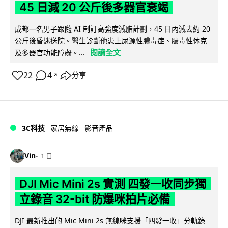
45 日減 20 公斤後多器官衰竭
成都一名男子跟隨 AI 制訂高強度減脂計劃，45 日內減去約 20
公斤後昏迷送院。醫生診斷他患上尿源性膿毒症、膿毒性休克
閱讀全文
及多器官功能障礙。...
22
4
分享
↗
3C科技
家居無線
影音產品
Vin
1 日
DJI Mic Mini 2s 實測 四發一收同步獨
立錄音 32-bit 防爆咪拍片必備
DJI 最新推出的 Mic Mini 2s 無線咪支援「四發一收」分軌錄