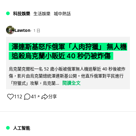
科技娛樂
生活娛樂
城中熱話
Lawton
1 日
澤連斯基怒斥俄軍「人肉狩獵」 無人機
追殺烏克蘭小販近 40 秒仍被炸傷
烏克蘭克爾松一名 52 歲小販被俄軍無人機追擊近 40 秒後被炸
傷，影片由烏克蘭總統澤連斯基公開。他直斥俄軍對平民進行
閱讀全文
「狩獵式」攻擊，烏克蘭...
112
41
分享
↗
人工智能