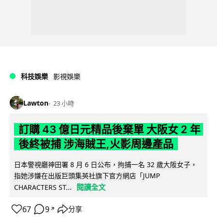
科技娛樂
影視娛樂
Lawton
23 小時
訂購 43 億日元精品後棄單 大阪女 2 年
後終被捕 涉海賊王,火影周邊產品
日本警視廳神田署 8 月 6 日公布，拘捕一名 32 歲大阪女子，
指她涉嫌在出版巨頭集英社旗下官方網店「JUMP
閱讀全文
CHARACTERS ST...
67
9
分享
↗