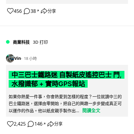
456
38
分享
↗
商業科技
3D 打印
Vin
18 小時
中三巴士鐵路迷 自製紙皮遙控巴士 門,
水撥識郁 + 實時GPS報站
如果你熱愛一件事，你會熱愛到怎樣的程度？一位就讀中三的
巴士鐵路迷，選擇由零開始，把自己的興趣一步步變成真正可
閱讀全文
以運作的作品。他以紙皮親手製作出...
2,425
146
分享
↗