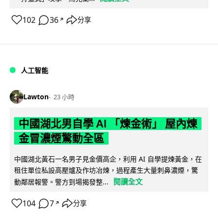
102
36
分享
↗
人工智能
Lawton
23 小時
中國湖北男自學 AI 「煉金術」 屋內煉
金冒濃煙驚動全區
中國湖北黃石一名男子見金價高企，利用 AI 自學提煉黃金，在
租住單位私設高壓爐及作坊冶煉，過程產生大量刺鼻濃煙，驚
閱讀全文
動鄰居報警。警方到場揭發整...
104
7
分享
↗