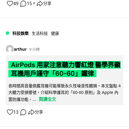
49
15
分享
↗
科技娛樂
生活科技
健康
arthur
9 小時
AirPods 用家注意聽力響紅燈 醫學界籲
耳機用戶謹守「60-60」鐵律
長時間高音量佩戴耳機可能導致永久性噪音性聽損。本文盤點 4
大聽力受損警號，介紹科學護耳的「60-60 原則」及 Apple 內
閱讀全文
置防護功能，...
13
分享