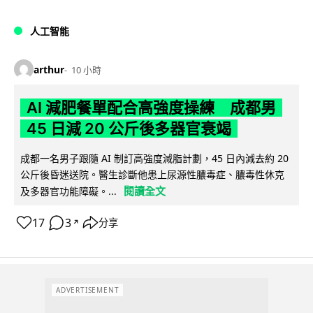
人工智能
arthur
10 小時
AI 減肥餐單配合高強度操練 成都男
45 日減 20 公斤後多器官衰竭
成都一名男子跟隨 AI 制訂高強度減脂計劃，45 日內減去約 20
公斤後昏迷送院。醫生診斷他患上尿源性膿毒症、膿毒性休克
閱讀全文
及多器官功能障礙。...
17
3
分享
↗
ADVERTISEMENT