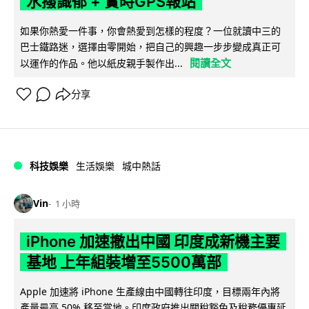
水撥識郁 + 實時GPS報站
如果你熱愛一件事，你會熱愛到怎樣的程度？一位就讀中三的
巴士鐵路迷，選擇由零開始，把自己的興趣一步步變成真正可
閱讀全文
以運作的作品。他以紙皮親手製作出...
分享
科技娛樂
生活娛樂
城中熱話
Vin
1 小時
iPhone 加速撤出中國 印度成新機主要
基地 上年組裝增至5500萬部
Apple 加速將 iPhone 生產線由中國轉往印度，目標兩年內將
產量最高 50% 移至當地。印度政府推出關稅豁免及稅務優惠延