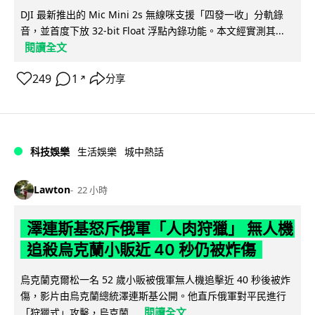
DJI 最新推出的 Mic Mini 2s 無線咪支援「四發一收」分軌錄
音，並首度下放 32-bit Float 浮點內錄功能。本文經實測其...
閱讀全文
249
1
分享
↗
科技娛樂
生活娛樂
城中熱話
Lawton
22 小時
澤連斯基怒斥俄軍「人肉狩獵」 無人機
追殺烏克蘭小販近 40 秒仍被炸傷
烏克蘭克爾松一名 52 歲小販被俄軍無人機追擊近 40 秒後被炸
傷，影片由烏克蘭總統澤連斯基公開。他直斥俄軍對平民進行
閱讀全文
「狩獵式」攻擊，烏克蘭...