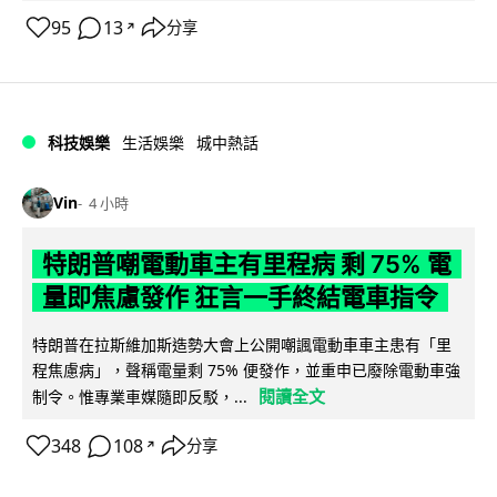
95
13
分享
↗
科技娛樂
生活娛樂
城中熱話
Vin
4 小時
特朗普嘲電動車主有里程病 剩 75% 電
量即焦慮發作 狂言一手終結電車指令
特朗普在拉斯維加斯造勢大會上公開嘲諷電動車車主患有「里
程焦慮病」，聲稱電量剩 75% 便發作，並重申已廢除電動車強
閱讀全文
制令。惟專業車媒隨即反駁，...
348
108
分享
↗