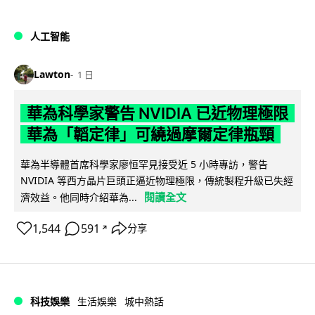
人工智能
Lawton
1 日
華為科學家警告 NVIDIA 已近物理極限
華為「韜定律」可繞過摩爾定律瓶頸
華為半導體首席科學家廖恒罕見接受近 5 小時專訪，警告
NVIDIA 等西方晶片巨頭正逼近物理極限，傳統製程升級已失經
閱讀全文
濟效益。他同時介紹華為...
1,544
591
分享
↗
科技娛樂
生活娛樂
城中熱話