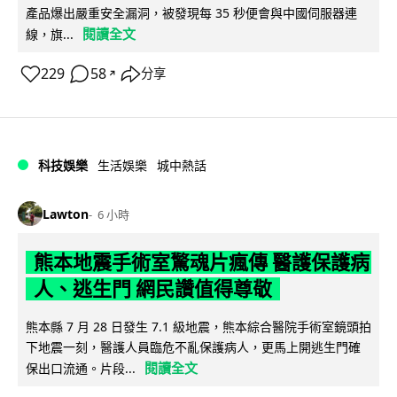
產品爆出嚴重安全漏洞，被發現每 35 秒便會與中國伺服器連
閱讀全文
線，旗...
229
58
分享
↗
科技娛樂
生活娛樂
城中熱話
Lawton
6 小時
熊本地震手術室驚魂片瘋傳 醫護保護病
人、逃生門 網民讚值得尊敬
熊本縣 7 月 28 日發生 7.1 級地震，熊本綜合醫院手術室鏡頭拍
下地震一刻，醫護人員臨危不亂保護病人，更馬上開逃生門確
閱讀全文
保出口流通。片段...