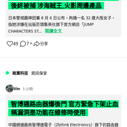
後終被捕 涉海賊王,火影周邊產品
日本警視廳神田署 8 月 6 日公布，拘捕一名 32 歲大阪女子，
指她涉嫌在出版巨頭集英社旗下官方網店「JUMP
閱讀全文
CHARACTERS ST...
49
7
分享
↗
商業科技
資訊保安
Vin
5 小時
智博通路由器爆後門 官方緊急下架止血
稱漏洞是功能在維修時使用
中國網通廠商智博通電子（Zbtlink Electronics）旗下的路由器