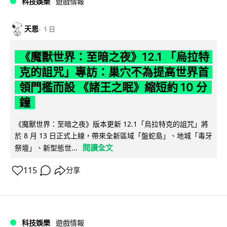
科技娛樂
遊戲情報
天恩
1 日
《魔獸世界：至暗之夜》12.1 「烏拉特
克的詛咒」專訪：巢穴不為提高世界首
領門檻而設 《諸王之眠》縮短約 10 分
鐘
《魔獸世界：至暗之夜》版本更新 12.1「烏拉特克的詛咒」將
於 8 月 13 日正式上線，帶來全新區域「盤蛇島」、地城「毒牙
閱讀全文
祭壇」、新型態世...
115
分享
科技娛樂
遊戲情報