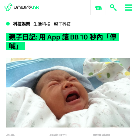
WWDC 2026
GenAI 與雲端科技專區
ERP 與商業 AI
親子日記: 用 App 讓 BB 10 秒內「停喊」
科技娛樂
生活科技
親子科技
親子日記: 用 App 讓 BB 10 秒內「停
喊」
作者
發佈日期
閱讀時間