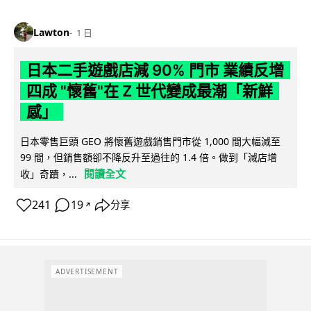
Lawton
1 日
日本二手遊戲店減 90% 門市 業績反增
四成 "懷舊"在 Z 世代變成最潮「新鮮
感」
日本零售巨頭 GEO 將懷舊遊戲銷售門市從 1,000 間大幅減至
99 間，但銷售額卻不降反升至過往的 1.4 倍。做到「減店增
閱讀全文
收」奇蹟，...
241
19
分享
↗
ADVERTISEMENT