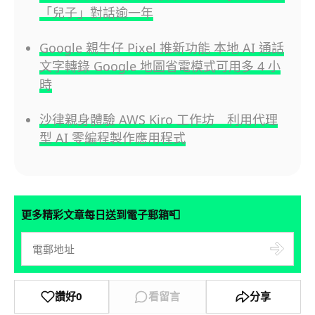
「兒子」對話逾一年
Google 親生仔 Pixel 推新功能 本地 AI 通話
文字轉錄 Google 地圖省電模式可用多 4 小
時
沙律親身體驗 AWS Kiro 工作坊 利用代理
型 AI 零編程製作應用程式
📮
更多精彩文章每日送到電子郵箱
讚好
0
看留言
分享