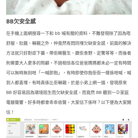
BB欠安全感
在手機上面網搜尋一下和 bb 喊有關的資料，不難發現除了因為唔
舒服、肚餓、嚇親之外，仲竟然有悶同埋欠缺安全感，前面的解決
方法就只好對症下藥，帶佢睇醫生、餵佢食野、定驚等等，而後者
則需要大人更多的照顧，不過相信各位爸爸媽媽都未必一定有時間
可以無時無刻咁「一喊即抱」，有時即使你抱佢佢一樣係咁喊，喊
到人都直埋，有時真係比佢嚇親，於是小弟上網一搵，發現原來
BB 好容易因為環境陌生而欠缺安全感，而竟然 BB 聽到一Ｄ家庭
電器聲響，好多時都會乖乖收聲，大家估下係咩？以下便為大家開
估！