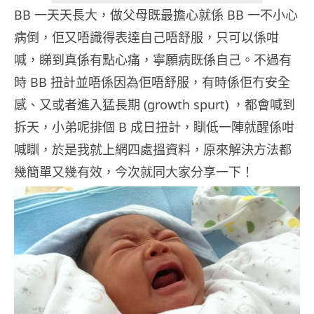
BB 一天天長大，做父母既最擔心就係 BB 一不小心
病倒，佢又唔識得表達自己唔舒服，只可以係咁
喊，睇到真係有點心痛，寧願病既係自己。不過有
時 BB 扭計並唔係因為佢唔舒服，有時係佢冇安全
感、又或者進入猛長期 (growth spurt) ，都會喊到
拆天，小弟呢排個 B 成日扭計，瞓低一陣就醒係咁
喊瞓，於是我就上網四處搵資料，原來解決方法都
幾簡單又幾有效，今次就同大家分享一下！