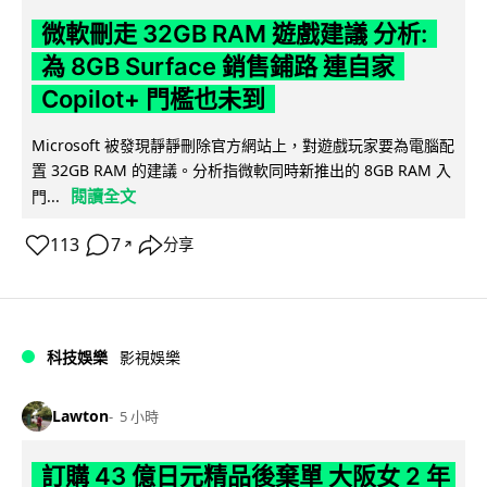
微軟刪走 32GB RAM 遊戲建議 分析:
為 8GB Surface 銷售鋪路 連自家
Copilot+ 門檻也未到
Microsoft 被發現靜靜刪除官方網站上，對遊戲玩家要為電腦配
置 32GB RAM 的建議。分析指微軟同時新推出的 8GB RAM 入
閱讀全文
門...
113
7
分享
↗
科技娛樂
影視娛樂
Lawton
5 小時
訂購 43 億日元精品後棄單 大阪女 2 年