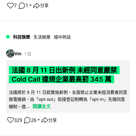
7
1
分享
↗
科技娛樂
生活娛樂
城中熱話
Vin
1 日
法國 8 月 11 日出新例 未經同意嚴禁
Cold Call 違規企業最高罰 345 萬
法國將於 8 月 11 日起實施新例，全面禁止企業未經消費者同意
致電推銷，由「opt-out」拒接登記制轉為「opt-in」先徵同意
閱讀全文
機制。違...
329
26
分享
↗