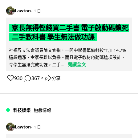
Lawton
1 日
家長無得慳錢買二手書 電子啟動碼鎖死
二手教科書 學生無法做功課
社福界立法會議員陳文宜指，一間中學書單價錢按年加 14.7%
遠超通漲，令家長難以負擔。而且電子教材啟動碼這項設計，
閱讀全文
令學生無法完成功課，二手...
930
367
分享
↗
科技娛樂
遊戲情報
Lawton
1 日