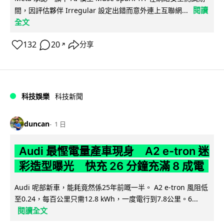
閱讀
間，因評估夥伴 Irregular 設定出錯而意外連上互聯網...
全文
132
20
分享
↗
科技娛樂
科技新聞
duncan
1 日
Audi 最慳電量產車現身 A2 e-tron 迷
彩造型曝光 快充 26 分鐘充滿 8 成電
Audi 呢部新車，能耗竟然係25年前嘅一半。 A2 e-tron 風阻低
至0.24，每百公里只需12.8 kWh，一度電行到7.8公里。6...
閱讀全文