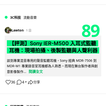
3C科技
流動音樂
89
Lawton
1 日
【評測】Sony IER-M500 入耳式監聽
耳機：現場拍攝、後製監聽與人聲利器
談到專業混音專用的聲音監聽耳機，Sony 經典 MDR-7506 到
MDR-M1 專業錄音室耳機都為人熟悉。而現在舞台製作者與創
閱讀全文
意影像製作...
36
4
分享
↗