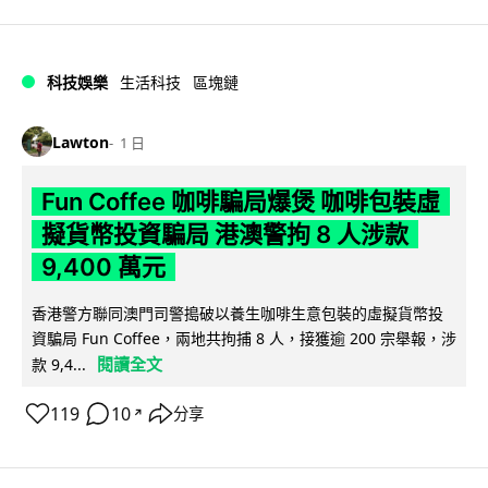
科技娛樂
生活科技
區塊鏈
Lawton
1 日
Fun Coffee 咖啡騙局爆煲 咖啡包裝虛
擬貨幣投資騙局 港澳警拘 8 人涉款
9,400 萬元
香港警方聯同澳門司警搗破以養生咖啡生意包裝的虛擬貨幣投
資騙局 Fun Coffee，兩地共拘捕 8 人，接獲逾 200 宗舉報，涉
閱讀全文
款 9,4...
119
10
分享
↗