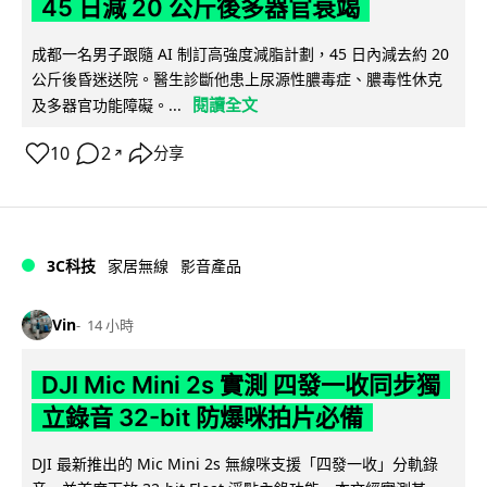
45 日減 20 公斤後多器官衰竭
成都一名男子跟隨 AI 制訂高強度減脂計劃，45 日內減去約 20
公斤後昏迷送院。醫生診斷他患上尿源性膿毒症、膿毒性休克
閱讀全文
及多器官功能障礙。...
10
2
分享
↗
3C科技
家居無線
影音產品
Vin
14 小時
DJI Mic Mini 2s 實測 四發一收同步獨
立錄音 32-bit 防爆咪拍片必備
DJI 最新推出的 Mic Mini 2s 無線咪支援「四發一收」分軌錄