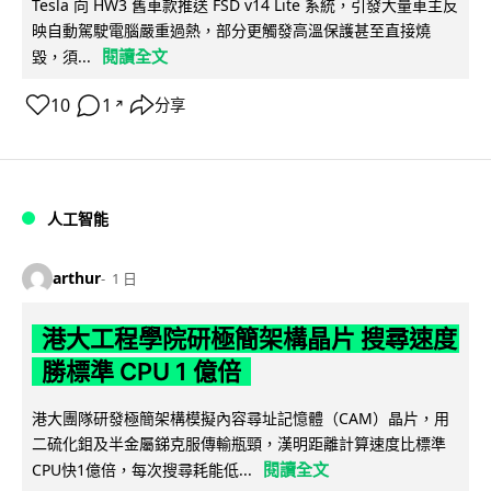
Tesla 向 HW3 舊車款推送 FSD v14 Lite 系統，引發大量車主反
映自動駕駛電腦嚴重過熱，部分更觸發高溫保護甚至直接燒
閱讀全文
毀，須...
10
1
分享
↗
人工智能
arthur
1 日
港大工程學院研極簡架構晶片 搜尋速度
勝標準 CPU 1 億倍
港大團隊研發極簡架構模擬內容尋址記憶體（CAM）晶片，用
二硫化鉬及半金屬銻克服傳輸瓶頸，漢明距離計算速度比標準
閱讀全文
CPU快1億倍，每次搜尋耗能低...