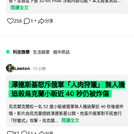
音，並首度下放 32-bit Float 浮點內錄功能。本文經實測其...
閱讀全文
256
1
分享
↗
科技娛樂
生活娛樂
城中熱話
Lawton
15 小時
澤連斯基怒斥俄軍「人肉狩獵」 無人機
追殺烏克蘭小販近 40 秒仍被炸傷
烏克蘭克爾松一名 52 歲小販被俄軍無人機追擊近 40 秒後被炸
傷，影片由烏克蘭總統澤連斯基公開。他直斥俄軍對平民進行
閱讀全文
「狩獵式」攻擊，烏克蘭...
87
51
分享
↗