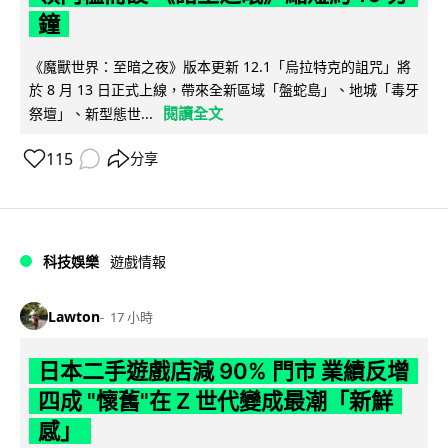
鐘
《魔獸世界：至暗之夜》版本更新 12.1「烏拉特克的詛咒」將
於 8 月 13 日正式上線，帶來全新區域「盤蛇島」、地城「毒牙
閱讀全文
祭壇」、新型態世...
115
分享
科技娛樂
遊戲情報
Lawton
17 小時
日本二手遊戲店減 90% 門市 業績反增
四成 "懷舊"在 Z 世代變成最潮「新鮮
感」