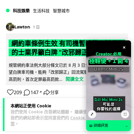
科技娛樂
生活科技
智慧城市
Lawton
1 日
網約車條例生效 有司機暫時停工避風頭
×
的士業界籲白牌 "改邪歸正"
規管網約車法例大部分條文已於 8 月 3 日生效，的士業界就期
望白牌車司機，能夠「改邪歸正」回流駕駛的士。新例大幅提
閱讀全文
高罰則，首次定罪最高罰款...
209
147
分享
↗
本網站正使用 Cookie
我們使用 Cookie 改善網站體驗。 繼續使用
🎵
⛶
我們的網站即表示您同意我們的
Cookie 政
人工智能
策
。
📖 詳細評測
→