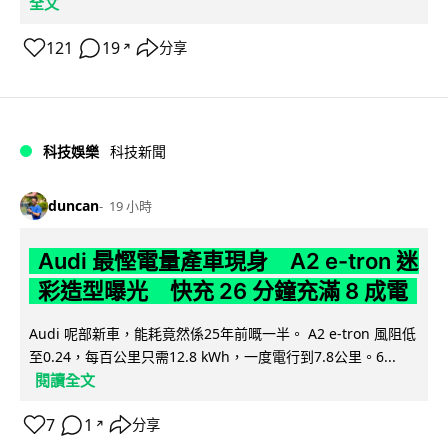
全文
121
19
分享
↗
科技娛樂
科技新聞
duncan
19 小時
Audi 最慳電量產車現身 A2 e-tron 迷
彩造型曝光 快充 26 分鐘充滿 8 成電
Audi 呢部新車，能耗竟然係25年前嘅一半。 A2 e-tron 風阻低
至0.24，每百公里只需12.8 kWh，一度電行到7.8公里。6...
閱讀全文
7
1
分享
↗