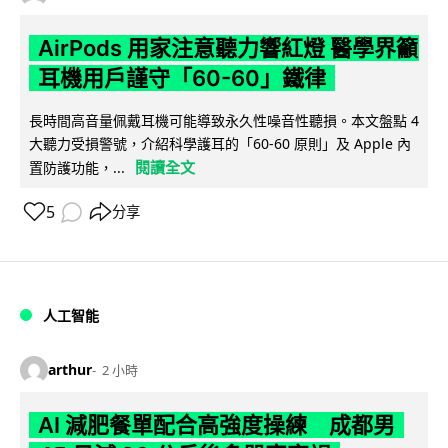
AirPods 用家注意聽力響紅燈 醫學界籲
耳機用戶謹守「60-60」鐵律
長時間高音量佩戴耳機可能導致永久性噪音性聽損。本文盤點 4
大聽力受損警號，介紹科學護耳的「60-60 原則」及 Apple 內
閱讀全文
置防護功能，...
5
分享
人工智能
arthur
2 小時
AI 減肥餐單配合高強度操練 成都男