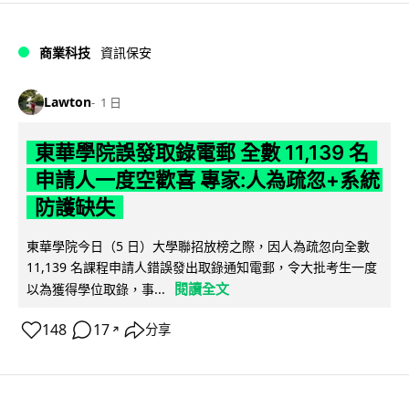
商業科技
資訊保安
Lawton
1 日
東華學院誤發取錄電郵 全數 11,139 名
申請人一度空歡喜 專家:人為疏忽+系統
防護缺失
東華學院今日（5 日）大學聯招放榜之際，因人為疏忽向全數
11,139 名課程申請人錯誤發出取錄通知電郵，令大批考生一度
閱讀全文
以為獲得學位取錄，事...
148
17
分享
↗