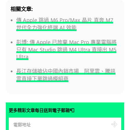
相關文章:
傳 Apple 跳過 M6 Pro/Max 晶片 直奔 M7
世代全力強化終端 AI 效能
彭博: 傳 Apple 已放棄 Mac Pro 專業電腦將
只有 Mac Studio 跳過 M4 Ultra 直接出 M5
Ultra
長江存儲搶佔中國內銷市場 阿里雲、騰訊
雲直接下單跳過模組商
📮
更多精彩文章每日送到電子郵箱