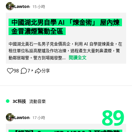
Lawton
15 小時
中國湖北男自學 AI 「煉金術」 屋內煉
金冒濃煙驚動全區
中國湖北黃石一名男子見金價高企，利用 AI 自學提煉黃金，在
租住單位私設高壓爐及作坊冶煉，過程產生大量刺鼻濃煙，驚
閱讀全文
動鄰居報警。警方到場揭發整...
98
7
分享
↗
3C科技
流動音樂
89
Lawton
17 小時