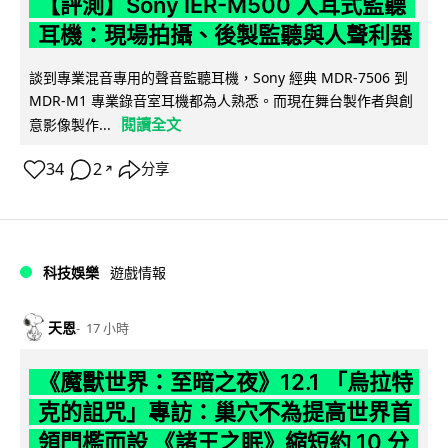
【評測】Sony IER-M500 入耳式監聽
耳機：現場拍攝、後製監聽與人聲利器
談到專業混音專用的聲音監聽耳機，Sony 經典 MDR-7506 到
MDR-M1 專業錄音室耳機都為人熟悉。而現在舞台製作者與創
閱讀全文
意影像製作...
34
2
分享
↗
科技娛樂
遊戲情報
天恩
17 小時
《魔獸世界：至暗之夜》12.1 「烏拉特
克的詛咒」專訪：巢穴不為提高世界首
領門檻而設 《諸王之眠》縮短約 10 分