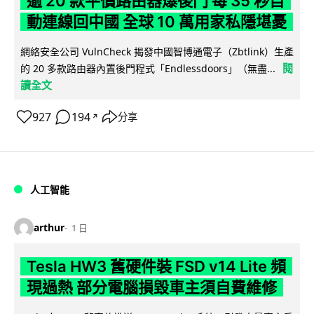
逾 20 款平價路由器爆後門 每 35 秒自
動連線回中國 全球 10 萬用家私隱堪憂
網絡安全公司 VulnCheck 揭發中國智博通電子（Zbtlink）生產
閱
的 20 多款路由器內置後門程式「Endlessdoors」（無盡...
讀全文
927
194
分享
↗
人工智能
arthur
1 日
Tesla HW3 舊硬件裝 FSD v14 Lite 頻
現過熱 部分電腦損毀車主須自費維修