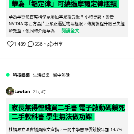
華為「韜定律」可繞過摩爾定律瓶頸
華為半導體首席科學家廖恒罕見接受近 5 小時專訪，警告
NVIDIA 等西方晶片巨頭正逼近物理極限，傳統製程升級已失經
閱讀全文
濟效益。他同時介紹華為...
1,489
556
分享
↗
科技娛樂
生活娛樂
城中熱話
Lawton
21 小時
家長無得慳錢買二手書 電子啟動碼鎖死
二手教科書 學生無法做功課
社福界立法會議員陳文宜指，一間中學書單價錢按年加 14.7%