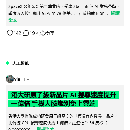
SpaceX 公佈最新第二季業績，受惠 Starlink 與 AI 業務帶動，
閱讀
季度收入按年飆升 92% 至 78 億美元。行政總裁 Elon...
全文
142
19
分享
↗
人工智能
Vin
1 日
港大研原子級新晶片 AI 搜尋速度提升
一億倍 手機人臉識別免上雲端
香港大學團隊成功研發原子級厚度的「模擬存內搜尋」晶片，
比傳統 CPU 搜尋速度快約 1 億倍，延遲低至 36 皮秒（即
閱讀全文
0.00000000...