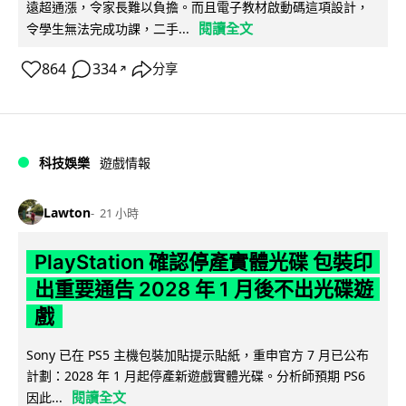
遠超通漲，令家長難以負擔。而且電子教材啟動碼這項設計，
閱讀全文
令學生無法完成功課，二手...
864
334
分享
↗
科技娛樂
遊戲情報
Lawton
21 小時
PlayStation 確認停產實體光碟 包裝印
出重要通告 2028 年 1 月後不出光碟遊
戲
Sony 已在 PS5 主機包裝加貼提示貼紙，重申官方 7 月已公布
計劃：2028 年 1 月起停產新遊戲實體光碟。分析師預期 PS6
閱讀全文
因此...