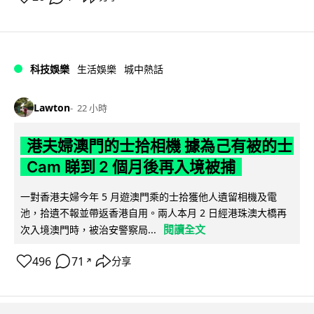
科技娛樂
生活娛樂
城中熱話
Lawton
22 小時
港夫婦澳門的士拾相機 據為己有被的士
Cam 睇到 2 個月後再入境被捕
一對香港夫婦今年 5 月遊澳門乘的士拾獲他人遺留相機及電
池，拾遺不報並帶返香港自用。兩人本月 2 日經港珠澳大橋再
閱讀全文
次入境澳門時，被治安警察局...
496
71
分享
↗