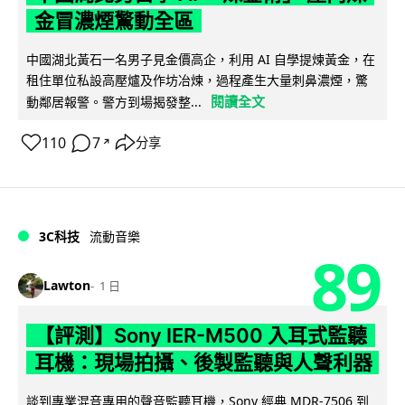
金冒濃煙驚動全區
中國湖北黃石一名男子見金價高企，利用 AI 自學提煉黃金，在
租住單位私設高壓爐及作坊冶煉，過程產生大量刺鼻濃煙，驚
閱讀全文
動鄰居報警。警方到場揭發整...
110
7
分享
↗
3C科技
流動音樂
89
Lawton
1 日
【評測】Sony IER-M500 入耳式監聽
耳機：現場拍攝、後製監聽與人聲利器
談到專業混音專用的聲音監聽耳機，Sony 經典 MDR-7506 到