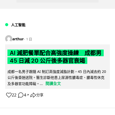
人工智能
arthur
1 日
AI 減肥餐單配合高強度操練 成都男
45 日減 20 公斤後多器官衰竭
成都一名男子跟隨 AI 制訂高強度減脂計劃，45 日內減去約 20
公斤後昏迷送院。醫生診斷他患上尿源性膿毒症、膿毒性休克
閱讀全文
及多器官功能障礙。...
22
4
分享
↗