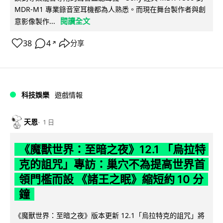
MDR-M1 專業錄音室耳機都為人熟悉。而現在舞台製作者與創
閱讀全文
意影像製作...
38
4
分享
↗
科技娛樂
遊戲情報
天恩
1 日
《魔獸世界：至暗之夜》12.1 「烏拉特
克的詛咒」專訪：巢穴不為提高世界首
領門檻而設 《諸王之眠》縮短約 10 分
鐘
《魔獸世界：至暗之夜》版本更新 12.1「烏拉特克的詛咒」將