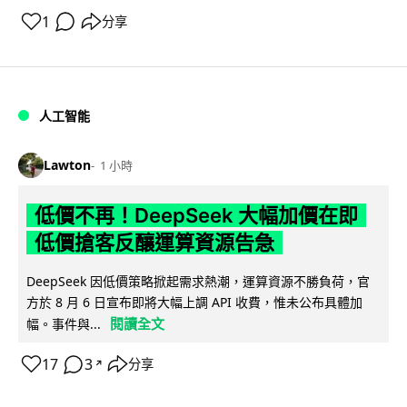
1
分享
人工智能
Lawton
1 小時
低價不再！DeepSeek 大幅加價在即
低價搶客反釀運算資源告急
DeepSeek 因低價策略掀起需求熱潮，運算資源不勝負荷，官
方於 8 月 6 日宣布即將大幅上調 API 收費，惟未公布具體加
閱讀全文
幅。事件與...
17
3
分享
↗