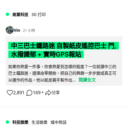
商業科技
3D 打印
Vin
21 小時
中三巴士鐵路迷 自製紙皮遙控巴士 門,
水撥識郁 + 實時GPS報站
如果你熱愛一件事，你會熱愛到怎樣的程度？一位就讀中三的
巴士鐵路迷，選擇由零開始，把自己的興趣一步步變成真正可
閱讀全文
以運作的作品。他以紙皮親手製作出...
2,891
169
分享
↗
科技娛樂
生活娛樂
城中熱話