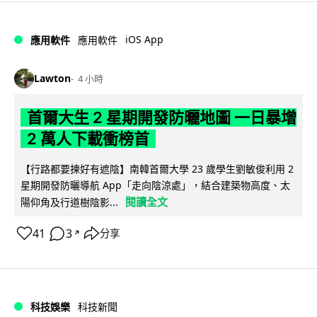
iOS App
應用軟件
應用軟件
Lawton
4 小時
首爾大生 2 星期開發防曬地圖 一日暴增
2 萬人下載衝榜首
【行路都要揀好有遮陰】南韓首爾大學 23 歲學生劉敏俊利用 2
星期開發防曬導航 App「走向陰涼處」，結合建築物高度、太
閱讀全文
陽仰角及行道樹陰影...
41
3
分享
↗
科技娛樂
科技新聞