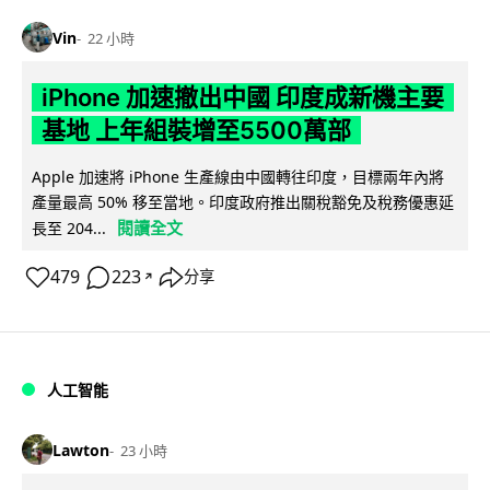
Vin
22 小時
iPhone 加速撤出中國 印度成新機主要
基地 上年組裝增至5500萬部
Apple 加速將 iPhone 生產線由中國轉往印度，目標兩年內將
產量最高 50% 移至當地。印度政府推出關稅豁免及稅務優惠延
閱讀全文
長至 204...
479
223
分享
↗
人工智能
Lawton
23 小時