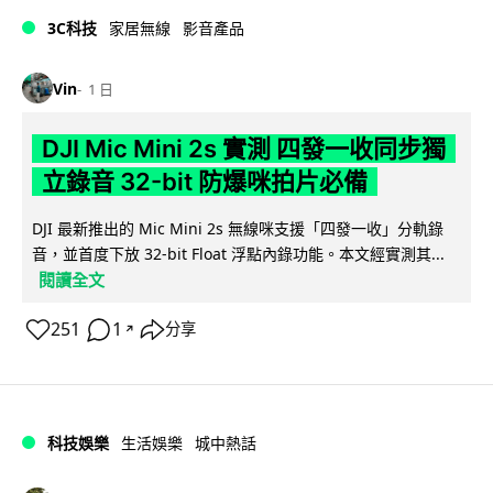
3C科技
家居無線
影音產品
Vin
1 日
DJI Mic Mini 2s 實測 四發一收同步獨
立錄音 32-bit 防爆咪拍片必備
DJI 最新推出的 Mic Mini 2s 無線咪支援「四發一收」分軌錄
音，並首度下放 32-bit Float 浮點內錄功能。本文經實測其...
閱讀全文
251
1
分享
↗
科技娛樂
生活娛樂
城中熱話