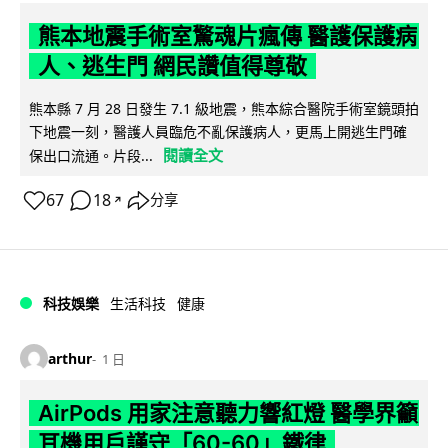
熊本地震手術室驚魂片瘋傳 醫護保護病
人、逃生門 網民讚值得尊敬
熊本縣 7 月 28 日發生 7.1 級地震，熊本綜合醫院手術室鏡頭拍
下地震一刻，醫護人員臨危不亂保護病人，更馬上開逃生門確
閱讀全文
保出口流通。片段...
67
18
分享
↗
科技娛樂
生活科技
健康
arthur
1 日
AirPods 用家注意聽力響紅燈 醫學界籲
耳機用戶謹守「60-60」鐵律