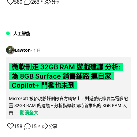
580
263
分享
↗
人工智能
Lawton
1 日
微軟刪走 32GB RAM 遊戲建議 分析:
為 8GB Surface 銷售鋪路 連自家
Copilot+ 門檻也未到
Microsoft 被發現靜靜刪除官方網站上，對遊戲玩家要為電腦配
置 32GB RAM 的建議。分析指微軟同時新推出的 8GB RAM 入
閱讀全文
門...
158
15
分享
↗