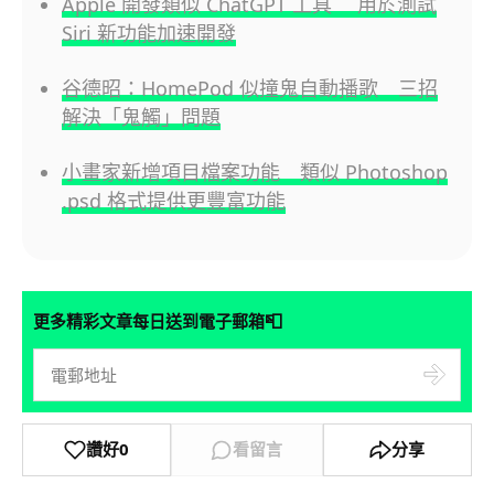
Apple 開發類似 ChatGPT 工具 用於測試
Siri 新功能加速開發
谷德昭：HomePod 似撞鬼自動播歌 三招
解決「鬼觸」問題
小畫家新增項目檔案功能 類似 Photoshop
.psd 格式提供更豐富功能
📮
更多精彩文章每日送到電子郵箱
讚好
0
看留言
分享