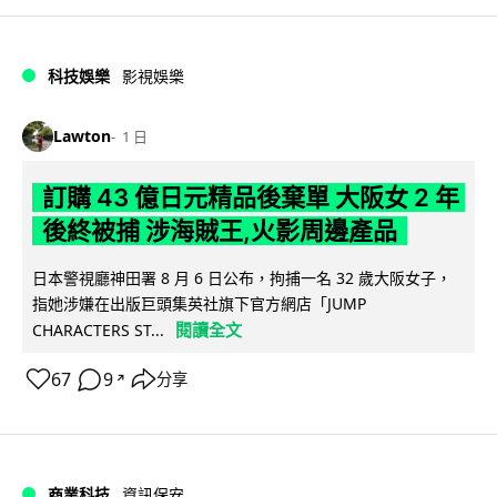
科技娛樂
影視娛樂
Lawton
1 日
訂購 43 億日元精品後棄單 大阪女 2 年
後終被捕 涉海賊王,火影周邊產品
日本警視廳神田署 8 月 6 日公布，拘捕一名 32 歲大阪女子，
指她涉嫌在出版巨頭集英社旗下官方網店「JUMP
閱讀全文
CHARACTERS ST...
67
9
分享
↗
商業科技
資訊保安