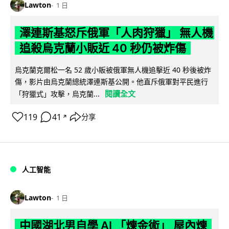
Lawton
1 日
澤連斯基怒斥俄軍「人肉狩獵」 無人機
追殺烏克蘭小販近 40 秒仍被炸傷
烏克蘭克爾松一名 52 歲小販被俄軍無人機追擊近 40 秒後被炸
傷，影片由烏克蘭總統澤連斯基公開。他直斥俄軍對平民進行
閱讀全文
「狩獵式」攻擊，烏克蘭...
119
41
分享
↗
人工智能
Lawton
1 日
中國湖北男自學 AI 「煉金術」 屋內煉