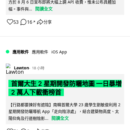
方於 8 月 6 日宣布即將大幅上調 API 收費，惟未公布具體加
閱讀全文
幅。事件與...
53
16
分享
↗
iOS App
應用軟件
應用軟件
Lawton
18 小時
首爾大生 2 星期開發防曬地圖 一日暴增
2 萬人下載衝榜首
【行路都要揀好有遮陰】南韓首爾大學 23 歲學生劉敏俊利用 2
星期開發防曬導航 App「走向陰涼處」，結合建築物高度、太
閱讀全文
陽仰角及行道樹陰影...