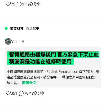
75
9
分享
↗
商業科技
資訊保安
Vin
1 日
智博通路由器爆後門 官方緊急下架止血
稱漏洞是功能在維修時使用
中國網通廠商智博通電子（Zbtlink Electronics）旗下的路由器
產品爆出嚴重安全漏洞，被發現每 35 秒便會與中國伺服器連
閱讀全文
線，旗...
351
78
分享
↗