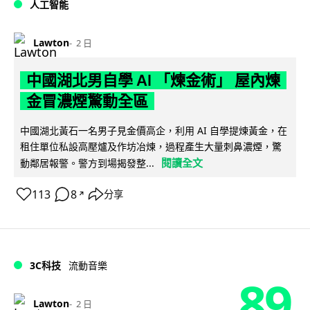
人工智能
Lawton
2 日
中國湖北男自學 AI 「煉金術」 屋內煉
金冒濃煙驚動全區
中國湖北黃石一名男子見金價高企，利用 AI 自學提煉黃金，在
租住單位私設高壓爐及作坊冶煉，過程產生大量刺鼻濃煙，驚
閱讀全文
動鄰居報警。警方到場揭發整...
113
8
分享
↗
3C科技
流動音樂
89
Lawton
2 日