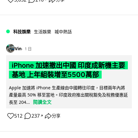
科技娛樂
生活娛樂
城中熱話
Vin
1 日
iPhone 加速撤出中國 印度成新機主要
基地 上年組裝增至5500萬部
Apple 加速將 iPhone 生產線由中國轉往印度，目標兩年內將
產量最高 50% 移至當地。印度政府推出關稅豁免及稅務優惠延
閱讀全文
長至 204...
512
237
分享
↗