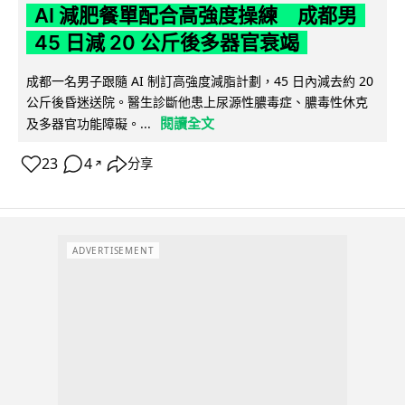
AI 減肥餐單配合高強度操練 成都男
45 日減 20 公斤後多器官衰竭
成都一名男子跟隨 AI 制訂高強度減脂計劃，45 日內減去約 20
公斤後昏迷送院。醫生診斷他患上尿源性膿毒症、膿毒性休克
閱讀全文
及多器官功能障礙。...
23
4
分享
↗
ADVERTISEMENT