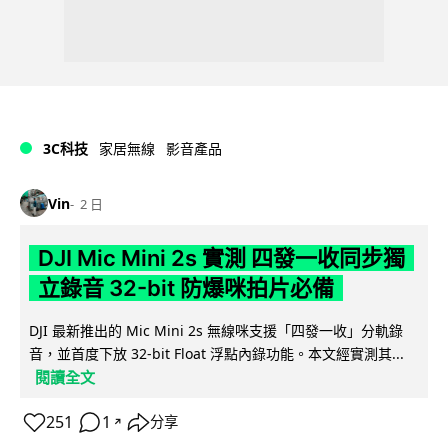
3C科技
家居無線
影音產品
Vin
2 日
DJI Mic Mini 2s 實測 四發一收同步獨
立錄音 32-bit 防爆咪拍片必備
DJI 最新推出的 Mic Mini 2s 無線咪支援「四發一收」分軌錄
音，並首度下放 32-bit Float 浮點內錄功能。本文經實測其...
閱讀全文
251
1
分享
↗