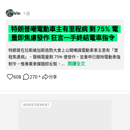
Vin
1 日
特朗普嘲電動車主有里程病 剩 75% 電
量即焦慮發作 狂言一手終結電車指令
特朗普在拉斯維加斯造勢大會上公開嘲諷電動車車主患有「里
程焦慮病」，聲稱電量剩 75% 便發作，並重申已廢除電動車強
閱讀全文
制令。惟專業車媒隨即反駁，...
608
270
分享
↗
ADVERTISEMENT