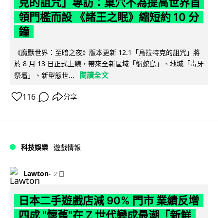
克的詛咒」專訪：巢穴不為提高世界首
領門檻而設 《諸王之眠》縮短約 10 分
鐘
《魔獸世界：至暗之夜》版本更新 12.1「烏拉特克的詛咒」將
於 8 月 13 日正式上線，帶來全新區域「盤蛇島」、地城「毒牙
閱讀全文
祭壇」、新型態世...
116
分享
科技娛樂
遊戲情報
Lawton
2 日
日本二手遊戲店減 90% 門市 業績反增
四成 "懷舊"在 Z 世代變成最潮「新鮮