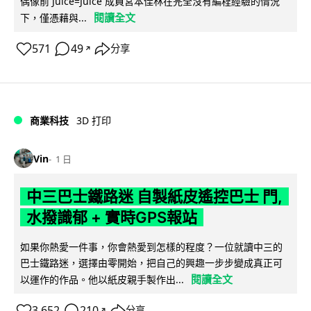
偶像前 Juice=Juice 成員宮本佳林在完全沒有編程經驗的情況
閱讀全文
下，僅憑藉與...
571
49
分享
↗
商業科技
3D 打印
Vin
1 日
中三巴士鐵路迷 自製紙皮遙控巴士 門,
水撥識郁 + 實時GPS報站
如果你熱愛一件事，你會熱愛到怎樣的程度？一位就讀中三的
巴士鐵路迷，選擇由零開始，把自己的興趣一步步變成真正可
閱讀全文
以運作的作品。他以紙皮親手製作出...
3,652
210
分享
↗