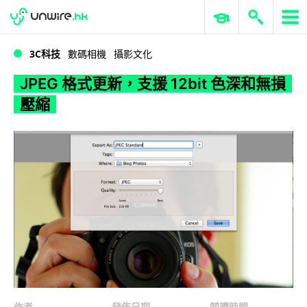
WWDC 2026
GenAI 與雲端科技專區
ERP 與商業 AI
JPEG 格式更新，支援 12bit 色深和無損壓縮
3C科技
數碼相機
攝影文化
JPEG 格式更新，支援 12bit 色深和無損
壓縮
作者
發佈日期
閱讀時間