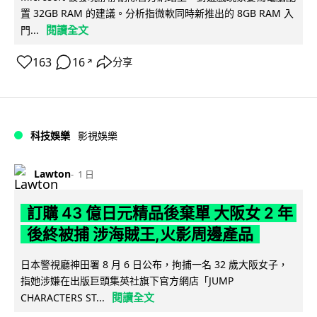
置 32GB RAM 的建議。分析指微軟同時新推出的 8GB RAM 入
閱讀全文
門...
163
16
分享
↗
科技娛樂
影視娛樂
Lawton
1 日
訂購 43 億日元精品後棄單 大阪女 2 年
後終被捕 涉海賊王,火影周邊產品
日本警視廳神田署 8 月 6 日公布，拘捕一名 32 歲大阪女子，
指她涉嫌在出版巨頭集英社旗下官方網店「JUMP
閱讀全文
CHARACTERS ST...