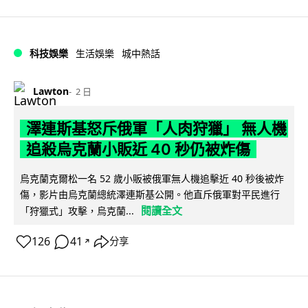
科技娛樂
生活娛樂
城中熱話
Lawton
2 日
澤連斯基怒斥俄軍「人肉狩獵」 無人機
追殺烏克蘭小販近 40 秒仍被炸傷
烏克蘭克爾松一名 52 歲小販被俄軍無人機追擊近 40 秒後被炸
傷，影片由烏克蘭總統澤連斯基公開。他直斥俄軍對平民進行
閱讀全文
「狩獵式」攻擊，烏克蘭...
126
41
分享
↗