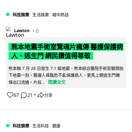
科技娛樂
生活娛樂
城中熱話
Lawton
1 日
熊本地震手術室驚魂片瘋傳 醫護保護病
人、逃生門 網民讚值得尊敬
熊本縣 7 月 28 日發生 7.1 級地震，熊本綜合醫院手術室鏡頭拍
下地震一刻，醫護人員臨危不亂保護病人，更馬上開逃生門確
閱讀全文
保出口流通。片段...
67
21
分享
↗
科技娛樂
生活科技
健康