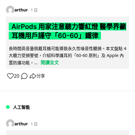
arthur
1 日
AirPods 用家注意聽力響紅燈 醫學界籲
耳機用戶謹守「60-60」鐵律
長時間高音量佩戴耳機可能導致永久性噪音性聽損。本文盤點 4
大聽力受損警號，介紹科學護耳的「60-60 原則」及 Apple 內
閱讀全文
置防護功能，...
20
分享
人工智能
arthur
1 日