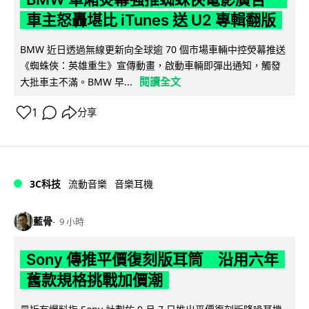
車主怒轟堪比 iTunes 送 U2 專輯翻版
BMW 近日透過無線更新向全球逾 70 個市場車輛中控熒幕推送
《蜘蛛俠：英雄重生》宣傳動畫，啟動車輛即彈出通知，觸發
閱讀全文
大批車主不滿。BMW 早...
1
分享
3C科技
流動音樂
音樂耳機
藍骨
9 小時
Sony 傳推平價復刻版耳筒 沿用六年
舊款規格挑戰加價潮