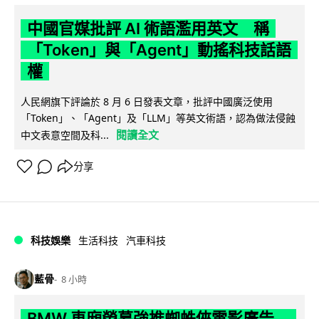
中國官媒批評 AI 術語濫用英文 稱
「Token」與「Agent」動搖科技話語
權
人民網旗下評論於 8 月 6 日發表文章，批評中國廣泛使用
「Token」、「Agent」及「LLM」等英文術語，認為做法侵蝕
閱讀全文
中文表意空間及科...
分享
科技娛樂
生活科技
汽車科技
藍骨
8 小時
BMW 車廂熒幕強推蜘蛛俠電影廣告