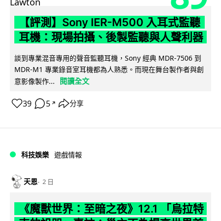
【評測】Sony IER-M500 入耳式監聽
耳機：現場拍攝、後製監聽與人聲利器
談到專業混音專用的聲音監聽耳機，Sony 經典 MDR-7506 到
MDR-M1 專業錄音室耳機都為人熟悉。而現在舞台製作者與創
閱讀全文
意影像製作...
39
5
分享
↗
科技娛樂
遊戲情報
天恩
2 日
《魔獸世界：至暗之夜》12.1 「烏拉特