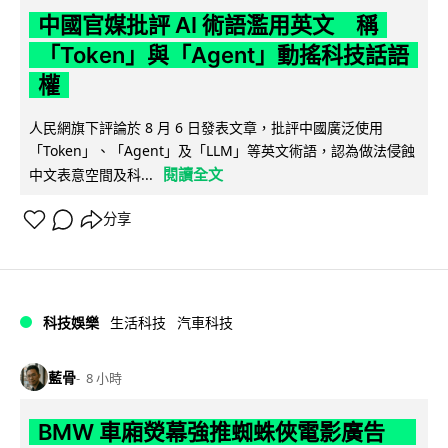
中國官媒批評 AI 術語濫用英文 稱
「Token」與「Agent」動搖科技話語
權
人民網旗下評論於 8 月 6 日發表文章，批評中國廣泛使用
「Token」、「Agent」及「LLM」等英文術語，認為做法侵蝕
閱讀全文
中文表意空間及科...
分享
科技娛樂
生活科技
汽車科技
藍骨
8 小時
BMW 車廂熒幕強推蜘蛛俠電影廣告