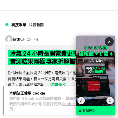
科技娛樂
科技新聞
arthur
20 小時
×
冷氣 24 小時長開電費更平？內地網民
實測結果兩極 專家拆解慳電邏輯
你信唔信冷氣長開 24 小時，電費反而平過開開關關？內地網民
實測結果兩極，有人一個月電費只需 118 元人民幣，有人飆到
閱讀全文
過千。電力部門話不能...
本網站正使用 Cookie
28
分享
我們使用 Cookie 改善網站體驗。 繼續使用
🎵
⛶
我們的網站即表示您同意我們的
Cookie 政
策
。
📖 詳細評測
→