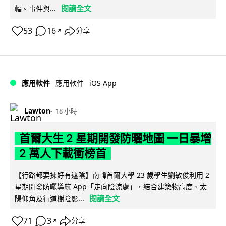
閱讀全文
幅。事件與...
53
16
分享
↗
iOS App
應用軟件
應用軟件
Lawton
18 小時
首爾大生 2 星期開發防曬地圖 一日暴增
2 萬人下載衝榜首
【行路都要揀好有遮陰】南韓首爾大學 23 歲學生劉敏俊利用 2
星期開發防曬導航 App「走向陰涼處」，結合建築物高度、太
閱讀全文
陽仰角及行道樹陰影...
71
3
分享
↗