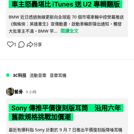
車主怒轟堪比 iTunes 送 U2 專輯翻版
BMW 近日透過無線更新向全球逾 70 個市場車輛中控熒幕推送
《蜘蛛俠：英雄重生》宣傳動畫，啟動車輛即彈出通知，觸發
閱讀全文
大批車主不滿。BMW 早...
1
分享
3C科技
流動音樂
音樂耳機
藍骨
9 小時
Sony 傳推平價復刻版耳筒 沿用六年
舊款規格挑戰加價潮
最近有爆料指 Sony 計劃於 9 月 7 日推出平價復刻版降噪耳機