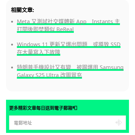
相關文章:
Meta 又測試社交媒體新 App Instants 主
打閱後即焚類似 BeReal
Windows 11 更新又爆出問題 或導致 SSD
在大量寫入下故障
特朗普手機設計又有變 被踢爆用 Samsung
Galaxy S25 Ultra 改圖冒充
📮
更多精彩文章每日送到電子郵箱