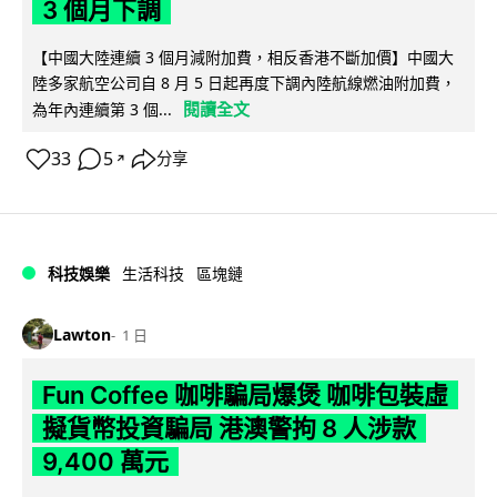
3 個月下調
【中國大陸連續 3 個月減附加費，相反香港不斷加價】中國大
陸多家航空公司自 8 月 5 日起再度下調內陸航線燃油附加費，
閱讀全文
為年內連續第 3 個...
33
5
分享
↗
科技娛樂
生活科技
區塊鏈
Lawton
1 日
Fun Coffee 咖啡騙局爆煲 咖啡包裝虛
擬貨幣投資騙局 港澳警拘 8 人涉款
9,400 萬元