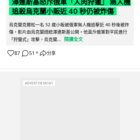
澤連斯基怒斥俄軍「人肉狩獵」 無人機
追殺烏克蘭小販近 40 秒仍被炸傷
烏克蘭克爾松一名 52 歲小販被俄軍無人機追擊近 40 秒後被炸
傷，影片由烏克蘭總統澤連斯基公開。他直斥俄軍對平民進行
閱讀全文
「狩獵式」攻擊，烏克蘭...
87
51
分享
↗
ADVERTISEMENT