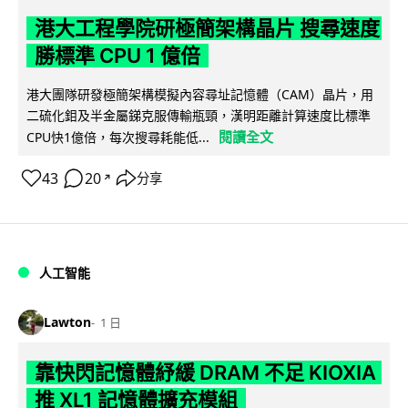
港大工程學院研極簡架構晶片 搜尋速度
勝標準 CPU 1 億倍
港大團隊研發極簡架構模擬內容尋址記憶體（CAM）晶片，用
二硫化鉬及半金屬銻克服傳輸瓶頸，漢明距離計算速度比標準
閱讀全文
CPU快1億倍，每次搜尋耗能低...
43
20
分享
↗
人工智能
Lawton
1 日
靠快閃記憶體紓緩 DRAM 不足 KIOXIA
推 XL1 記憶體擴充模組