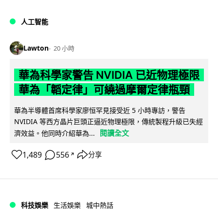
人工智能
Lawton
20 小時
華為科學家警告 NVIDIA 已近物理極限
華為「韜定律」可繞過摩爾定律瓶頸
華為半導體首席科學家廖恒罕見接受近 5 小時專訪，警告
NVIDIA 等西方晶片巨頭正逼近物理極限，傳統製程升級已失經
閱讀全文
濟效益。他同時介紹華為...
1,489
556
分享
↗
科技娛樂
生活娛樂
城中熱話