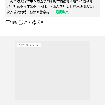
一對香港夫婦今年 5 月遊澳門乘的士拾獲他人遺留相機及電
池，拾遺不報並帶返香港自用。兩人本月 2 日經港珠澳大橋再
閱讀全文
次入境澳門時，被治安警察局...
496
71
分享
↗
ADVERTISEMENT