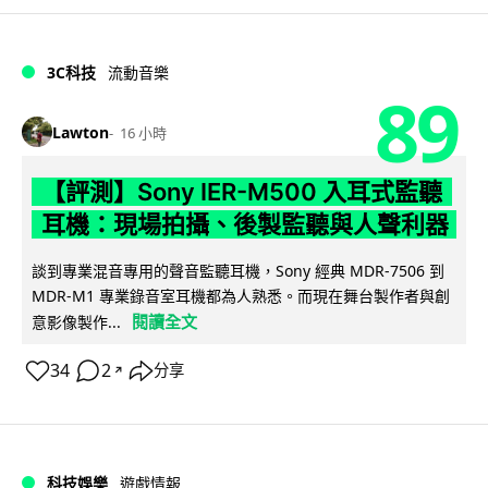
3C科技
流動音樂
89
Lawton
16 小時
【評測】Sony IER-M500 入耳式監聽
耳機：現場拍攝、後製監聽與人聲利器
談到專業混音專用的聲音監聽耳機，Sony 經典 MDR-7506 到
MDR-M1 專業錄音室耳機都為人熟悉。而現在舞台製作者與創
閱讀全文
意影像製作...
34
2
分享
↗
科技娛樂
遊戲情報