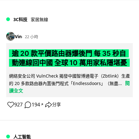
3C科技
家居無線
Vin
22 小時
逾 20 款平價路由器爆後門 每 35 秒自
動連線回中國 全球 10 萬用家私隱堪憂
網絡安全公司 VulnCheck 揭發中國智博通電子（Zbtlink）生產
閱
的 20 多款路由器內置後門程式「Endlessdoors」（無盡...
讀全文
927
194
分享
↗
人工智能