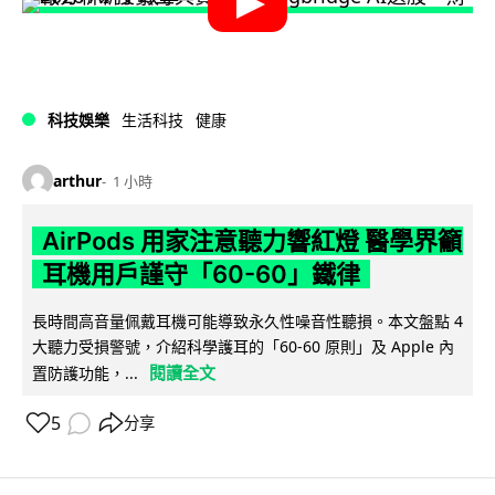
科技娛樂
生活科技
健康
arthur
1 小時
AirPods 用家注意聽力響紅燈 醫學界籲
耳機用戶謹守「60-60」鐵律
長時間高音量佩戴耳機可能導致永久性噪音性聽損。本文盤點 4
大聽力受損警號，介紹科學護耳的「60-60 原則」及 Apple 內
閱讀全文
置防護功能，...
5
分享