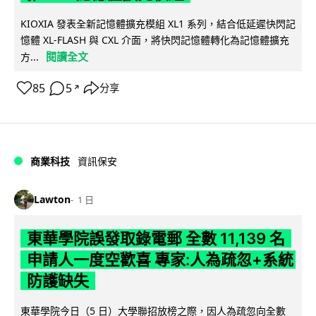
KIOXIA 發表全新記憶體擴充模組 XL1 系列，結合低延遲快閃記
憶體 XL-FLASH 與 CXL 介面，將快閃記憶體轉化為記憶體擴充
閱讀全文
方...
85
5
分享
↗
商業科技
資訊保安
Lawton
1 日
東華學院誤發取錄電郵 全數 11,139 名
申請人一度空歡喜 專家:人為疏忽+系統
防護缺失
東華學院今日（5 日）大學聯招放榜之際，因人為疏忽向全數