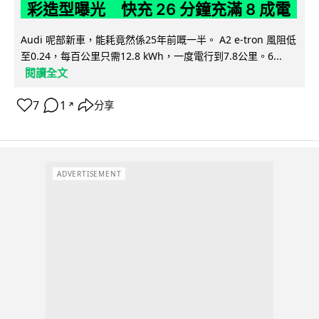
彩造型曝光 快充 26 分鐘充滿 8 成電
Audi 呢部新車，能耗竟然係25年前嘅一半。 A2 e-tron 風阻低
至0.24，每百公里只需12.8 kWh，一度電行到7.8公里。6...
閱讀全文
7
1
分享
↗
ADVERTISEMENT