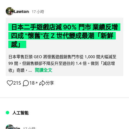
Lawton
17 小時
日本二手遊戲店減 90% 門市 業績反增
四成 "懷舊"在 Z 世代變成最潮「新鮮
感」
日本零售巨頭 GEO 將懷舊遊戲銷售門市從 1,000 間大幅減至
99 間，但銷售額卻不降反升至過往的 1.4 倍。做到「減店增
閱讀全文
收」奇蹟，...
215
18
分享
↗
人工智能
Vin
17 小時