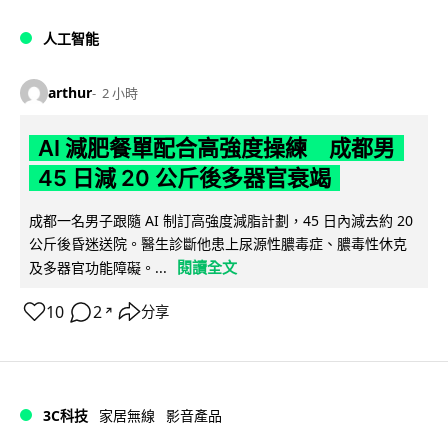
人工智能
arthur
2 小時
AI 減肥餐單配合高強度操練 成都男
45 日減 20 公斤後多器官衰竭
成都一名男子跟隨 AI 制訂高強度減脂計劃，45 日內減去約 20
公斤後昏迷送院。醫生診斷他患上尿源性膿毒症、膿毒性休克
閱讀全文
及多器官功能障礙。...
10
2
分享
↗
3C科技
家居無線
影音產品