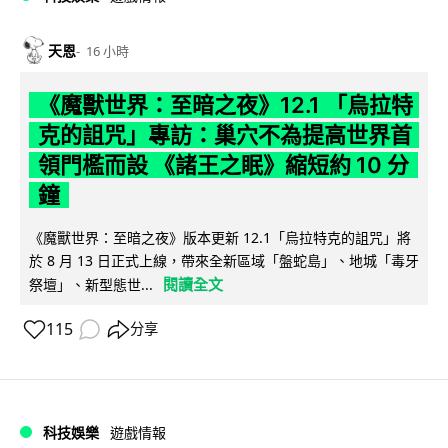
天恩
16 小時
《魔獸世界：至暗之夜》12.1 「烏拉特
克的詛咒」專訪：巢穴不為提高世界首
領門檻而設 《諸王之眠》縮短約 10 分
鐘
《魔獸世界：至暗之夜》版本更新 12.1「烏拉特克的詛咒」將
於 8 月 13 日正式上線，帶來全新區域「盤蛇島」、地城「毒牙
閱讀全文
祭壇」、新型態世...
115
分享
科技娛樂
遊戲情報