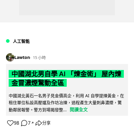
人工智能
Lawton
15 小時
中國湖北男自學 AI 「煉金術」 屋內煉
金冒濃煙驚動全區
中國湖北黃石一名男子見金價高企，利用 AI 自學提煉黃金，在
租住單位私設高壓爐及作坊冶煉，過程產生大量刺鼻濃煙，驚
閱讀全文
動鄰居報警。警方到場揭發整...
98
7
分享
↗