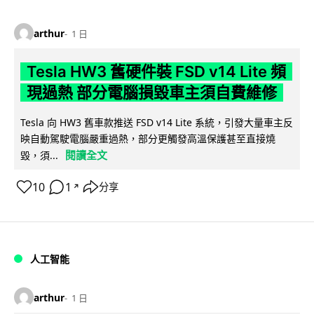
arthur
1 日
Tesla HW3 舊硬件裝 FSD v14 Lite 頻
現過熱 部分電腦損毀車主須自費維修
Tesla 向 HW3 舊車款推送 FSD v14 Lite 系統，引發大量車主反
映自動駕駛電腦嚴重過熱，部分更觸發高溫保護甚至直接燒
閱讀全文
毀，須...
10
1
分享
↗
人工智能
arthur
1 日