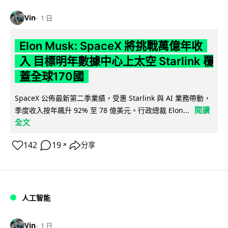
Vin
1 日
Elon Musk: SpaceX 將挑戰萬億年收
入 目標明年數據中心上太空 Starlink 覆
蓋全球170國
SpaceX 公佈最新第二季業績，受惠 Starlink 與 AI 業務帶動，
閱讀
季度收入按年飆升 92% 至 78 億美元。行政總裁 Elon...
全文
142
19
分享
↗
人工智能
Vin
1 日