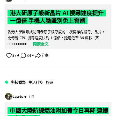
港大研原子級新晶片 AI 搜尋速度提升
一億倍 手機人臉識別免上雲端
香港大學團隊成功研發原子級厚度的「模擬存內搜尋」晶片，
比傳統 CPU 搜尋速度快約 1 億倍，延遲低至 36 皮秒（即
閱讀全文
0.00000000...
379
84
分享
↗
科技娛樂
生活科技
旅遊
Lawton
1 日
中國大陸航線燃油附加費今日再降 連續