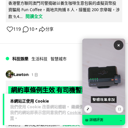
香港警方聯同澳門司警搗破以養生咖啡生意包裝的虛擬貨幣投
資騙局 Fun Coffee，兩地共拘捕 8 人，接獲逾 200 宗舉報，涉
閱讀全文
款 9,4...
119
10
分享
↗
×
科技娛樂
生活科技
智慧城市
Lawton
1 日
網約車條例生效 有司機暫時停工避風頭
的士業界籲白牌 "改邪歸正"
本網站正使用 Cookie
我們使用 Cookie 改善網站體驗。 繼續使用
🎵
⛶
規管網約車法例大部分條文已於 8 月 3 日生效，的士業界就期
我們的網站即表示您同意我們的
Cookie 政
望白牌車司機，能夠「改邪歸正」回流駕駛的士。新例大幅提
策
。
📖 詳細評測
→
閱讀全文
高罰則，首次定罪最高罰款...