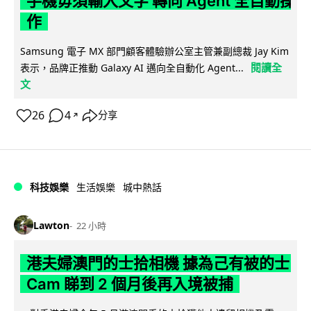
手機毋須輸入文字 轉向 Agent 全自動操
作
Samsung 電子 MX 部門顧客體驗辦公室主管兼副總裁 Jay Kim
閱讀全
表示，品牌正推動 Galaxy AI 邁向全自動化 Agent...
文
26
4
分享
↗
科技娛樂
生活娛樂
城中熱話
Lawton
22 小時
港夫婦澳門的士拾相機 據為己有被的士
Cam 睇到 2 個月後再入境被捕