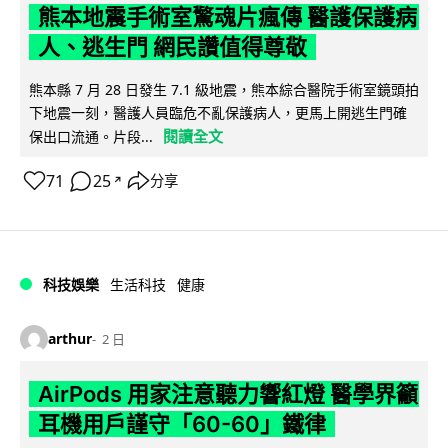
熊本地震手術室驚魂片瘋傳 醫護保護病
人、逃生門 網民讚值得尊敬
熊本縣 7 月 28 日發生 7.1 級地震，熊本綜合醫院手術室鏡頭拍
下地震一刻，醫護人員臨危不亂保護病人，更馬上開逃生門確
閱讀全文
保出口流通。片段...
71
25
分享
↗
科技娛樂
生活科技
健康
arthur
2 日
AirPods 用家注意聽力響紅燈 醫學界籲
耳機用戶謹守「60-60」鐵律