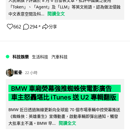
人民網旗下評論於 8 月 6 日發表文章，批評中國廣泛使用
「Token」、「Agent」及「LLM」等英文術語，認為做法侵蝕
閱讀全文
中文表意空間及科...
662
294
分享
↗
科技娛樂
生活科技
汽車科技
藍骨
22 小時
BMW 車廂熒幕強推蜘蛛俠電影廣告
車主怒轟堪比 iTunes 送 U2 專輯翻版
BMW 近日透過無線更新向全球逾 70 個市場車輛中控熒幕推送
《蜘蛛俠：英雄重生》宣傳動畫，啟動車輛即彈出通知，觸發
閱讀全文
大批車主不滿。BMW 早...