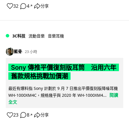
32
4
分享
↗
3C科技
流動音樂
音樂耳機
藍骨
23 小時
Sony 傳推平價復刻版耳筒 沿用六年
舊款規格挑戰加價潮
最近有爆料指 Sony 計劃於 9 月 7 日推出平價復刻版降噪耳機
閱讀
WH-1000XM4C，規格幾乎與 2020 年 WH-1000XM4...
全文
23
8
分享
↗