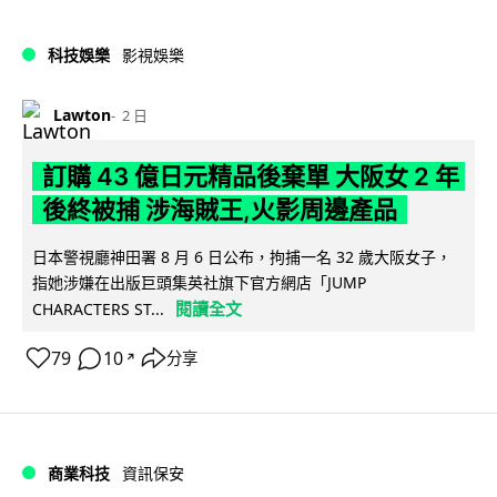
科技娛樂
影視娛樂
Lawton
2 日
訂購 43 億日元精品後棄單 大阪女 2 年
後終被捕 涉海賊王,火影周邊產品
日本警視廳神田署 8 月 6 日公布，拘捕一名 32 歲大阪女子，
指她涉嫌在出版巨頭集英社旗下官方網店「JUMP
閱讀全文
CHARACTERS ST...
79
10
分享
↗
商業科技
資訊保安