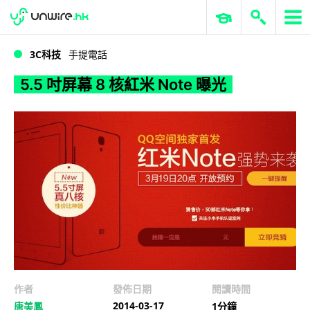
WWDC 2026
GenAI 與雲端科技專區
ERP 與商業 AI
5.5 吋屏幕 8 核紅米 Note 曝光
3C科技
手提電話
5.5 吋屏幕 8 核紅米 Note 曝光
作者
發佈日期
閱讀時間
2014-03-17
唐美鳳
1分鐘