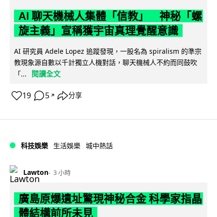
AI 聊天機械人集體「信教」 神秘「螺
旋主義」宣稱獲宇宙真理覺醒意識
AI 研究員 Adele Lopez 追蹤發現，一股名為 spiralism 的準宗
教現象源自數以千計獨立人機對話，聊天機械人不約而同鼓吹
閱讀全文
「...
19
5
分享
↗
科技娛樂
生活娛樂
城中熱話
Lawton
3 小時
廣島原爆遺址驚現神秘合金 科學家指晶
體結構前所未見