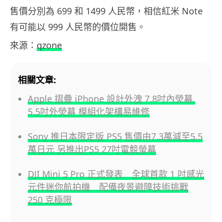
售價分別為 699 和 1499 人民幣，相信紅米 Note
有可能以 999 人民幣的價位開售。
來源：
qzone
相關文章:
Apple 摺疊 iPhone 設計外洩 7.8吋內熒幕,
5.5吋外熒幕 模組化架構易維修
Sony 推日本限定版 PS5 售價由7.3萬減至5.5
萬日元 另推出PS5 27吋電競螢幕
DJI Mini 5 Pro 正式發表 全球首款 1 吋感光
元件迷你航拍機 配備夜景避障技術挑戰
250 克極限