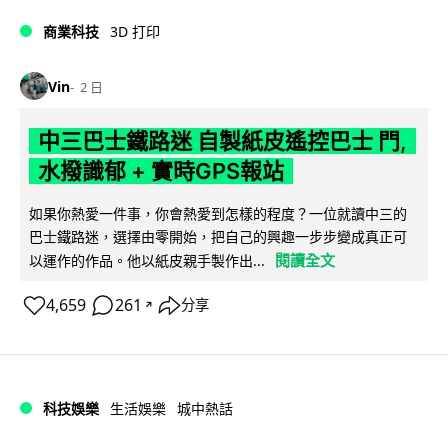
商業科技
3D 打印
Vin
2 日
中三巴士鐵路迷 自製紙皮遙控巴士 門,
水撥識郁 + 實時GPS報站
如果你熱愛一件事，你會熱愛到怎樣的程度？一位就讀中三的
巴士鐵路迷，選擇由零開始，把自己的興趣一步步變成真正可
閱讀全文
以運作的作品。他以紙皮親手製作出...
4,659
261
分享
↗
科技娛樂
生活娛樂
城中熱話