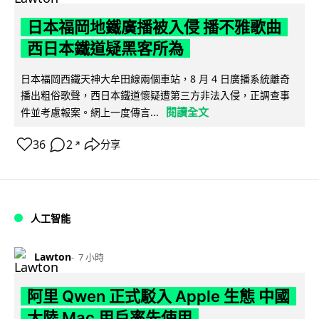
日本福岡地鐵廣播被入侵 播不雅歌曲
西日本鐵道疑黑客所為
日本福岡西鐵天神大牟田線兩個車站，8 月 4 日廣播系統離奇
播出粗俗歌聲，西日本鐵道懷疑遭第三方非法入侵，正調查事
閱讀全文
件並考慮報案。網上一度傳言...
36
2
分享
↗
人工智能
Lawton
7 小時
阿里 Qwen 正式駁入 Apple 生態 中國
大陸 Mac 用戶率先使用