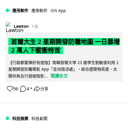
iOS App
應用軟件
應用軟件
Lawton
1 日
首爾大生 2 星期開發防曬地圖 一日暴增
2 萬人下載衝榜首
【行路都要揀好有遮陰】南韓首爾大學 23 歲學生劉敏俊利用 2
星期開發防曬導航 App「走向陰涼處」，結合建築物高度、太
閱讀全文
陽仰角及行道樹陰影...
96
4
分享
↗
科技娛樂
科技新聞