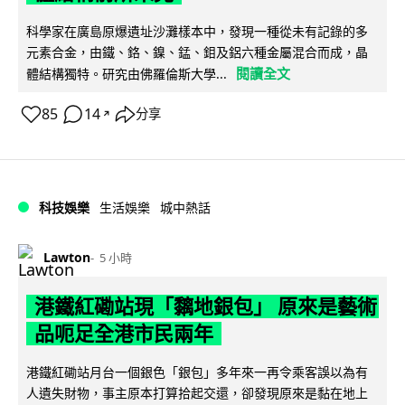
科學家在廣島原爆遺址沙灘樣本中，發現一種從未有記錄的多
元素合金，由鐵、鉻、鎳、錳、鉬及鋁六種金屬混合而成，晶
閱讀全文
體結構獨特。研究由佛羅倫斯大學...
85
14
分享
↗
科技娛樂
生活娛樂
城中熱話
Lawton
5 小時
港鐵紅磡站現「黐地銀包」 原來是藝術
品呃足全港市民兩年
港鐵紅磡站月台一個銀色「銀包」多年來一再令乘客誤以為有
人遺失財物，事主原本打算拾起交還，卻發現原來是黏在地上