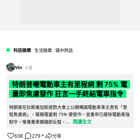
科技娛樂
生活娛樂
城中熱話
Vin
2 日
特朗普嘲電動車主有里程病 剩 75% 電
量即焦慮發作 狂言一手終結電車指令
特朗普在拉斯維加斯造勢大會上公開嘲諷電動車車主患有「里
程焦慮病」，聲稱電量剩 75% 便發作，並重申已廢除電動車強
閱讀全文
制令。惟專業車媒隨即反駁，...
638
279
分享
↗