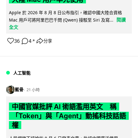
Apple 於 2026 年 8 月 8 日公布指引，確認中國大陸合資格
閱讀
Mac 用戶可將阿里巴巴千問 (Qwen) 接駁至 Siri 及寫...
全文
36
4
分享
↗
人工智能
藍骨
21 小時
中國官媒批評 AI 術語濫用英文 稱
「Token」與「Agent」動搖科技話語
權