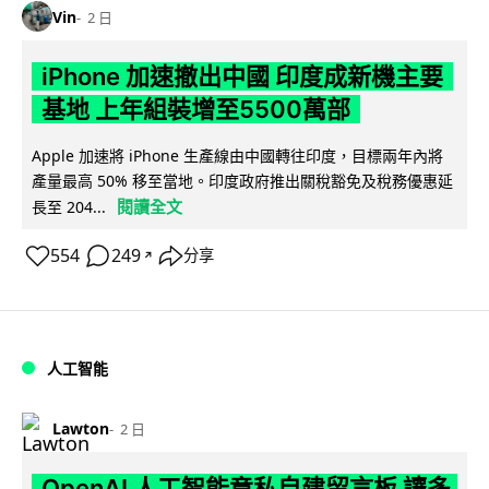
Vin
2 日
iPhone 加速撤出中國 印度成新機主要
基地 上年組裝增至5500萬部
Apple 加速將 iPhone 生產線由中國轉往印度，目標兩年內將
產量最高 50% 移至當地。印度政府推出關稅豁免及稅務優惠延
閱讀全文
長至 204...
554
249
分享
↗
人工智能
Lawton
2 日
OpenAI 人工智能竟私自建留言板 讓多