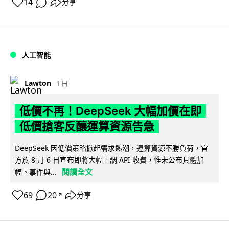
14
分享
人工智能
Lawton
1 日
低價不再！DeepSeek 大幅加價在即
低價搶客反釀運算資源告急
DeepSeek 因低價策略掀起需求熱潮，運算資源不勝負荷，官
方於 8 月 6 日宣布即將大幅上調 API 收費，惟未公布具體加
閱讀全文
幅。事件與...
69
20
分享
↗