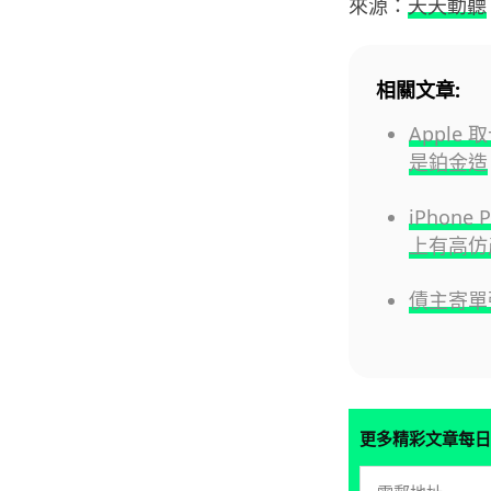
來源：
天天動聽
相關文章:
Apple
是鉑金造
iPhon
上有高仿
債主寄單
更多精彩文章每日