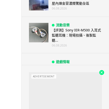
屋內煉金冒濃煙驚動全區
06.08.2026
流動音樂
【評測】Sony IER-M500 入耳式
監聽耳機：現場拍攝、後製監
聽...
06.08.2026
遊戲情報
《魔獸世界：至暗之夜》12.1
「烏拉特克的詛咒」專訪：巢穴
不為提高世...
ADVERTISEMENT
06.08.2026
遊戲情報
日本二手遊戲店減 90% 門市 業
績反增四成 “懷...