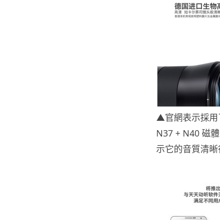
▲官網表示採用
N37 + N4
示它的音質清晰得