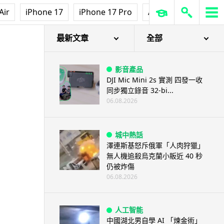
Air
iPhone 17
iPhone 17 Pro
AirPods Pro 3
Ap
最新文章
全部
影音產品
DJI Mic Mini 2s 實測 四發一收
同步獨立錄音 32-bi...
06.08.2026
城中熱話
澤連斯基怒斥俄軍「人肉狩獵」
無人機追殺烏克蘭小販近 40 秒
仍被炸傷
06.08.2026
人工智能
中國湖北男自學 AI 「煉金術」