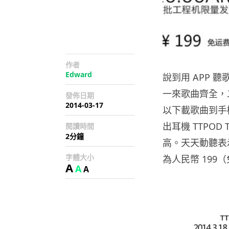
作者
Edward
說到用 APP
一來歌曲齊全，
發佈日期
2014-03-17
以下載歌曲到手
出耳機 TTPO
閱讀時間
2分鐘
高。天天動聽表
字體大小
為人民幣 19
A
A
A