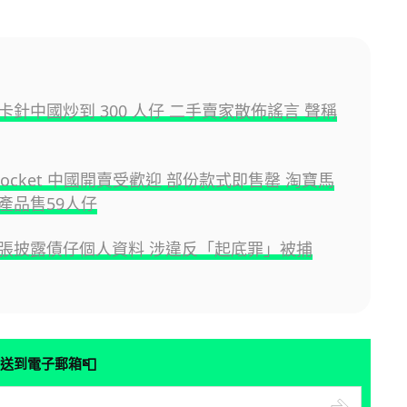
 取卡針中國炒到 300 人仔 二手賣家散佈謠言 聲稱
e Pocket 中國開賣受歡迎 部份款式即售罄 淘寶馬
產品售59人仔
張披露債仔個人資料 涉違反「起底罪」被捕
📮
送到電子郵箱