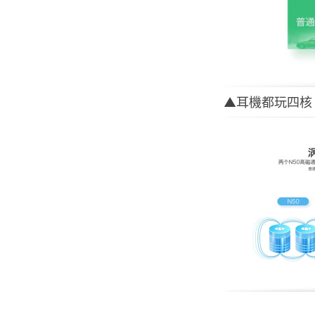
▲耳機都玩四核