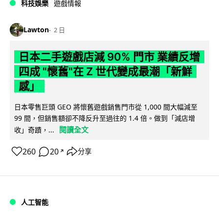
科技娛樂
遊戲情報
Lawton
2 日
日本二手遊戲店減 90% 門市 業績反增
四成 "懷舊"在 Z 世代變成最潮「新鮮
感」
日本零售巨頭 GEO 將懷舊遊戲銷售門市從 1,000 間大幅減至
99 間，但銷售額卻不降反升至過往的 1.4 倍。做到「減店增
閱讀全文
收」奇蹟，...
260
20
分享
↗
人工智能