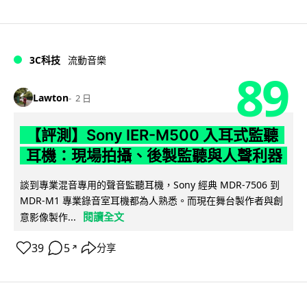
3C科技
流動音樂
89
Lawton
2 日
【評測】Sony IER-M500 入耳式監聽
耳機：現場拍攝、後製監聽與人聲利器
談到專業混音專用的聲音監聽耳機，Sony 經典 MDR-7506 到
MDR-M1 專業錄音室耳機都為人熟悉。而現在舞台製作者與創
閱讀全文
意影像製作...
39
5
分享
↗