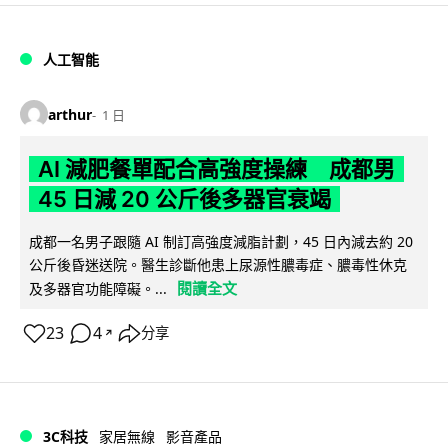
人工智能
arthur
1 日
AI 減肥餐單配合高強度操練 成都男
45 日減 20 公斤後多器官衰竭
成都一名男子跟隨 AI 制訂高強度減脂計劃，45 日內減去約 20
公斤後昏迷送院。醫生診斷他患上尿源性膿毒症、膿毒性休克
閱讀全文
及多器官功能障礙。...
23
4
分享
↗
3C科技
家居無線
影音產品