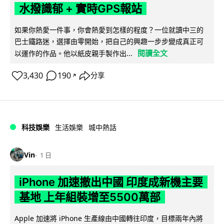
水撥識郁 + 實時GPS報站
如果你熱愛一件事，你會熱愛到怎樣的程度？一位就讀中三的
巴士鐵路迷，選擇由零開始，把自己的興趣一步步變成真正可
閱讀全文
以運作的作品。他以紙皮親手製作出...
3,430
190
分享
↗
科技娛樂
生活娛樂
城中熱話
Vin
1 日
iPhone 加速撤出中國 印度成新機主要
基地 上年組裝增至5500萬部
Apple 加速將 iPhone 生產線由中國轉往印度，目標兩年內將