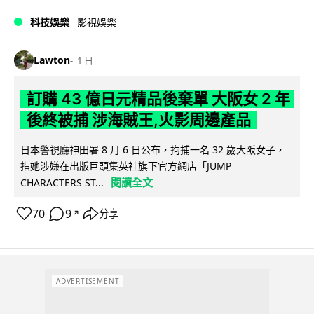
科技娛樂
影視娛樂
Lawton
1 日
訂購 43 億日元精品後棄單 大阪女 2 年
後終被捕 涉海賊王,火影周邊產品
日本警視廳神田署 8 月 6 日公布，拘捕一名 32 歲大阪女子，
指她涉嫌在出版巨頭集英社旗下官方網店「JUMP
閱讀全文
CHARACTERS ST...
70
9
分享
↗
ADVERTISEMENT