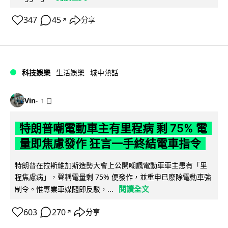
347
45
分享
↗
科技娛樂
生活娛樂
城中熱話
Vin
1 日
特朗普嘲電動車主有里程病 剩 75% 電
量即焦慮發作 狂言一手終結電車指令
特朗普在拉斯維加斯造勢大會上公開嘲諷電動車車主患有「里
程焦慮病」，聲稱電量剩 75% 便發作，並重申已廢除電動車強
閱讀全文
制令。惟專業車媒隨即反駁，...
603
270
分享
↗