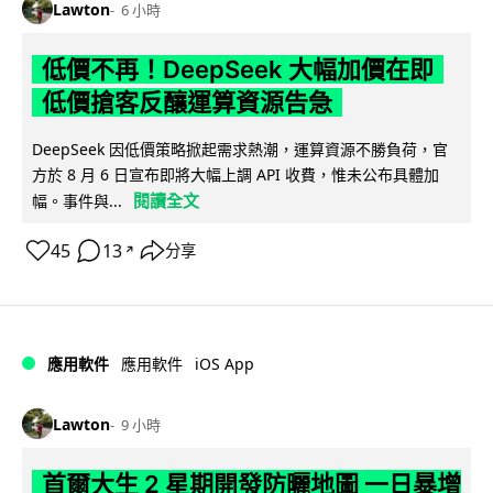
Lawton
6 小時
低價不再！DeepSeek 大幅加價在即
低價搶客反釀運算資源告急
DeepSeek 因低價策略掀起需求熱潮，運算資源不勝負荷，官
方於 8 月 6 日宣布即將大幅上調 API 收費，惟未公布具體加
閱讀全文
幅。事件與...
45
13
分享
↗
iOS App
應用軟件
應用軟件
Lawton
9 小時
首爾大生 2 星期開發防曬地圖 一日暴增