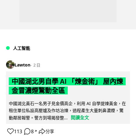
人工智能
Lawton
2 日
中國湖北男自學 AI 「煉金術」 屋內煉
金冒濃煙驚動全區
中國湖北黃石一名男子見金價高企，利用 AI 自學提煉黃金，在
租住單位私設高壓爐及作坊冶煉，過程產生大量刺鼻濃煙，驚
閱讀全文
動鄰居報警。警方到場揭發整...
113
8
分享
↗