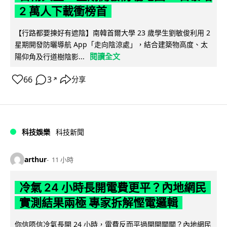
2 萬人下載衝榜首
【行路都要揀好有遮陰】南韓首爾大學 23 歲學生劉敏俊利用 2
星期開發防曬導航 App「走向陰涼處」，結合建築物高度、太
閱讀全文
陽仰角及行道樹陰影...
66
3
分享
↗
科技娛樂
科技新聞
arthur
11 小時
冷氣 24 小時長開電費更平？內地網民
實測結果兩極 專家拆解慳電邏輯
你信唔信冷氣長開 24 小時，電費反而平過開開關關？內地網民