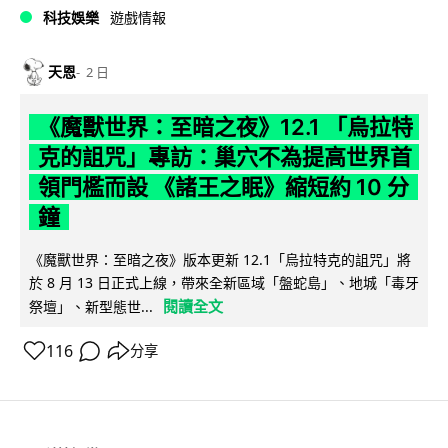
科技娛樂
遊戲情報
天恩
2 日
《魔獸世界：至暗之夜》12.1 「烏拉特
克的詛咒」專訪：巢穴不為提高世界首
領門檻而設 《諸王之眠》縮短約 10 分
鐘
《魔獸世界：至暗之夜》版本更新 12.1「烏拉特克的詛咒」將
於 8 月 13 日正式上線，帶來全新區域「盤蛇島」、地城「毒牙
閱讀全文
祭壇」、新型態世...
116
分享