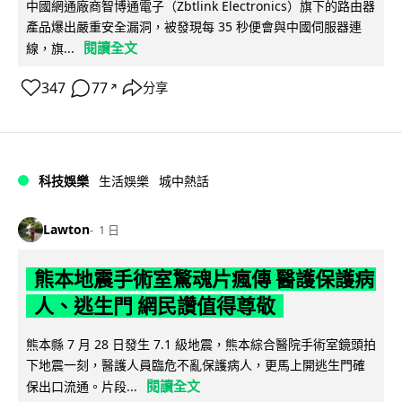
中國網通廠商智博通電子（Zbtlink Electronics）旗下的路由器
產品爆出嚴重安全漏洞，被發現每 35 秒便會與中國伺服器連
閱讀全文
線，旗...
347
77
分享
↗
科技娛樂
生活娛樂
城中熱話
Lawton
1 日
熊本地震手術室驚魂片瘋傳 醫護保護病
人、逃生門 網民讚值得尊敬
熊本縣 7 月 28 日發生 7.1 級地震，熊本綜合醫院手術室鏡頭拍
下地震一刻，醫護人員臨危不亂保護病人，更馬上開逃生門確
閱讀全文
保出口流通。片段...