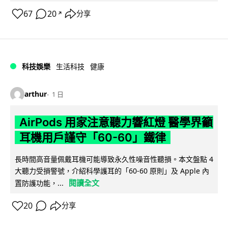
67
20
分享
↗
科技娛樂
生活科技
健康
arthur
1 日
AirPods 用家注意聽力響紅燈 醫學界籲
耳機用戶謹守「60-60」鐵律
長時間高音量佩戴耳機可能導致永久性噪音性聽損。本文盤點 4
大聽力受損警號，介紹科學護耳的「60-60 原則」及 Apple 內
閱讀全文
置防護功能，...
20
分享