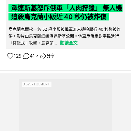
澤連斯基怒斥俄軍「人肉狩獵」 無人機
追殺烏克蘭小販近 40 秒仍被炸傷
烏克蘭克爾松一名 52 歲小販被俄軍無人機追擊近 40 秒後被炸
傷，影片由烏克蘭總統澤連斯基公開。他直斥俄軍對平民進行
閱讀全文
「狩獵式」攻擊，烏克蘭...
125
41
分享
↗
ADVERTISEMENT