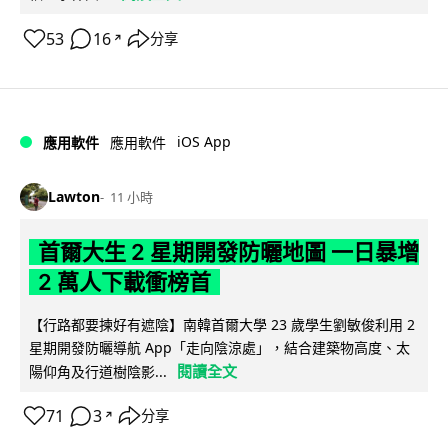
53
16
分享
↗
iOS App
應用軟件
應用軟件
Lawton
11 小時
首爾大生 2 星期開發防曬地圖 一日暴增
2 萬人下載衝榜首
【行路都要揀好有遮陰】南韓首爾大學 23 歲學生劉敏俊利用 2
星期開發防曬導航 App「走向陰涼處」，結合建築物高度、太
閱讀全文
陽仰角及行道樹陰影...
71
3
分享
↗