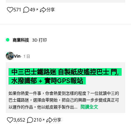
571
49
分享
↗
商業科技
3D 打印
Vin
1 日
中三巴士鐵路迷 自製紙皮遙控巴士 門,
水撥識郁 + 實時GPS報站
如果你熱愛一件事，你會熱愛到怎樣的程度？一位就讀中三的
巴士鐵路迷，選擇由零開始，把自己的興趣一步步變成真正可
閱讀全文
以運作的作品。他以紙皮親手製作出...
3,652
210
分享
↗