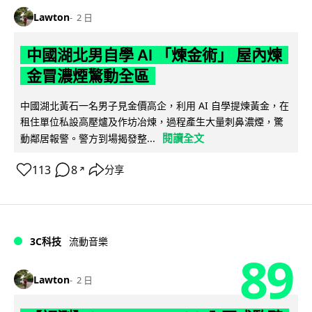
Lawton
2 日
中國湖北男自學 AI 「煉金術」 屋內煉
金冒濃煙驚動全區
中國湖北黃石一名男子見金價高企，利用 AI 自學提煉黃金，在
租住單位私設高壓爐及作坊冶煉，過程產生大量刺鼻濃煙，驚
閱讀全文
動鄰居報警。警方到場揭發整...
113
8
分享
↗
3C科技
流動音樂
89
Lawton
2 日