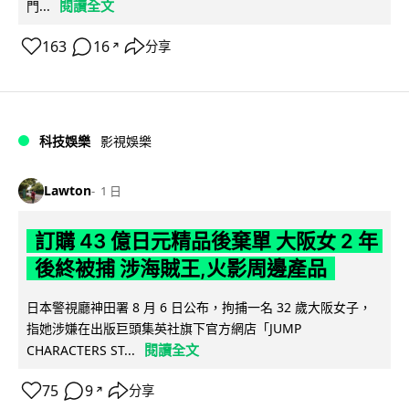
閱讀全文
門...
163
16
分享
↗
科技娛樂
影視娛樂
Lawton
1 日
訂購 43 億日元精品後棄單 大阪女 2 年
後終被捕 涉海賊王,火影周邊產品
日本警視廳神田署 8 月 6 日公布，拘捕一名 32 歲大阪女子，
指她涉嫌在出版巨頭集英社旗下官方網店「JUMP
閱讀全文
CHARACTERS ST...
75
9
分享
↗