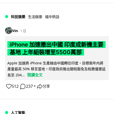
科技娛樂
生活娛樂
城中熱話
Vin
1 日
iPhone 加速撤出中國 印度成新機主要
基地 上年組裝增至5500萬部
Apple 加速將 iPhone 生產線由中國轉往印度，目標兩年內將
產量最高 50% 移至當地。印度政府推出關稅豁免及稅務優惠延
閱讀全文
長至 204...
512
237
分享
↗
人工智能