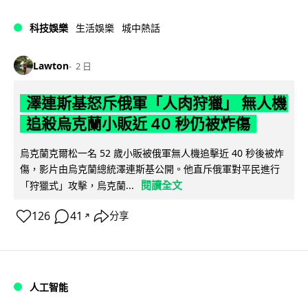
科技娛樂
生活娛樂
城中熱話
Lawton
2 日
澤連斯基怒斥俄軍「人肉狩獵」 無人機
追殺烏克蘭小販近 40 秒仍被炸傷
烏克蘭克爾松一名 52 歲小販被俄軍無人機追擊近 40 秒後被炸
傷，影片由烏克蘭總統澤連斯基公開。他直斥俄軍對平民進行
閱讀全文
「狩獵式」攻擊，烏克蘭...
126
41
分享
↗
人工智能