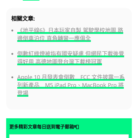
相關文章:
《地平線6》日本玩家自製 駕駛學校地圖 路
邊倒車泊位 直角轉彎一應俱全
倒數紅綠燈被指有國安疑慮 但網民下載後覺
得好用 高德地圖登台灣下載榜冠軍
Apple 10 月發表會倒數 FCC 文件披露一系
列新產品 M5 iPad Pro、MacBook Pro 將
登場
📮
更多精彩文章每日送到電子郵箱