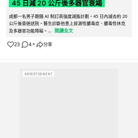
45 日減 20 公斤後多器官衰竭
成都一名男子跟隨 AI 制訂高強度減脂計劃，45 日內減去約 20
公斤後昏迷送院。醫生診斷他患上尿源性膿毒症、膿毒性休克
閱讀全文
及多器官功能障礙。...
23
4
分享
↗
ADVERTISEMENT