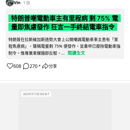
Vin
1 日
特朗普嘲電動車主有里程病 剩 75% 電
量即焦慮發作 狂言一手終結電車指令
特朗普在拉斯維加斯造勢大會上公開嘲諷電動車車主患有「里
程焦慮病」，聲稱電量剩 75% 便發作，並重申已廢除電動車強
閱讀全文
制令。惟專業車媒隨即反駁，...
608
270
分享
↗
ADVERTISEMENT