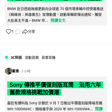
BMW 近日透過無線更新向全球逾 70 個市場車輛中控熒幕推送
《蜘蛛俠：英雄重生》宣傳動畫，啟動車輛即彈出通知，觸發
閱讀全文
大批車主不滿。BMW 早...
1
分享
3C科技
流動音樂
音樂耳機
藍骨
2 小時
Sony 傳推平價復刻版耳筒 沿用六年
舊款規格挑戰加價潮
最近有爆料指 Sony 計劃於 9 月 7 日推出平價復刻版降噪耳機
閱讀
WH-1000XM4C，規格幾乎與 2020 年 WH-1000XM4...