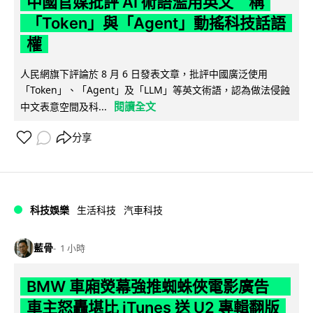
中國官媒批評 AI 術語濫用英文 稱
「Token」與「Agent」動搖科技話語
權
人民網旗下評論於 8 月 6 日發表文章，批評中國廣泛使用
「Token」、「Agent」及「LLM」等英文術語，認為做法侵蝕
閱讀全文
中文表意空間及科...
分享
科技娛樂
生活科技
汽車科技
藍骨
1 小時
BMW 車廂熒幕強推蜘蛛俠電影廣告
車主怒轟堪比 iTunes 送 U2 專輯翻版