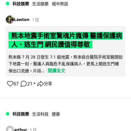
科技娛樂
生活娛樂
城中熱話
Lawton
1 日
熊本地震手術室驚魂片瘋傳 醫護保護病
人、逃生門 網民讚值得尊敬
熊本縣 7 月 28 日發生 7.1 級地震，熊本綜合醫院手術室鏡頭拍
下地震一刻，醫護人員臨危不亂保護病人，更馬上開逃生門確
閱讀全文
保出口流通。片段...
67
21
分享
↗
科技娛樂
生活科技
健康
arthur
1 日