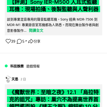
【評測】Sony IER-M500 入耳式監聽
耳機：現場拍攝、後製監聽與人聲利器
談到專業混音專用的聲音監聽耳機，Sony 經典 MDR-7506 到
MDR-M1 專業錄音室耳機都為人熟悉。而現在舞台製作者與創
閱讀全文
意影像製作...
39
5
分享
↗
科技娛樂
遊戲情報
天恩
2 日
《魔獸世界：至暗之夜》12.1 「烏拉特
克的詛咒」專訪：巢穴不為提高世界首
領門檻而設 《諸王之眠》縮短約 10 分