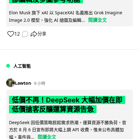
Elon Musk 旗下 xAI 以 SpaceXAI 名義推出 Grok Imagine
閱讀全文
Image 2.0 模型，強化 AI 繪圖及編輯...
12
分享
人工智能
Lawton
8 小時
低價不再！DeepSeek 大幅加價在即
低價搶客反釀運算資源告急
DeepSeek 因低價策略掀起需求熱潮，運算資源不勝負荷，官
方於 8 月 6 日宣布即將大幅上調 API 收費，惟未公布具體加
閱讀全文
幅。事件與...