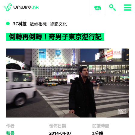
WWDC 2026
GenAI 與雲端科技專區
ERP 與商業 AI
倒轉再倒轉！奇男子東京逆行記
3C科技
數碼相機
攝影文化
倒轉再倒轉！奇男子東京逆行記
作者
發佈日期
閱讀時間
2014-04-07
藍骨
2分鐘