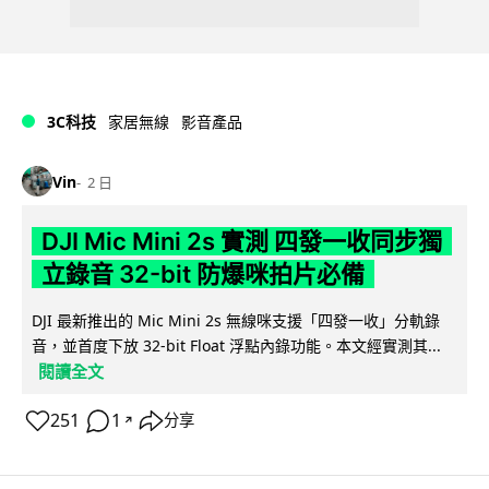
3C科技
家居無線
影音產品
Vin
2 日
DJI Mic Mini 2s 實測 四發一收同步獨
立錄音 32-bit 防爆咪拍片必備
DJI 最新推出的 Mic Mini 2s 無線咪支援「四發一收」分軌錄
音，並首度下放 32-bit Float 浮點內錄功能。本文經實測其...
閱讀全文
251
1
分享
↗