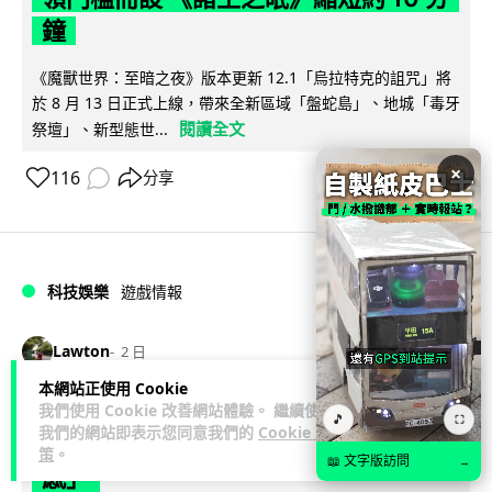
鐘
《魔獸世界：至暗之夜》版本更新 12.1「烏拉特克的詛咒」將
於 8 月 13 日正式上線，帶來全新區域「盤蛇島」、地城「毒牙
閱讀全文
祭壇」、新型態世...
×
116
分享
科技娛樂
遊戲情報
Lawton
2 日
本網站正使用 Cookie
日本二手遊戲店減 90% 門市 業績反增
我們使用 Cookie 改善網站體驗。 繼續使用
🎵
⛶
我們的網站即表示您同意我們的
Cookie 政
四成 "懷舊"在 Z 世代變成最潮「新鮮
策
。
📖 文字版訪問
→
感」