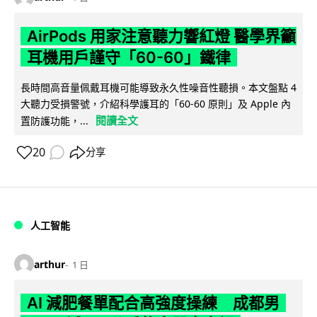
AirPods 用家注意聽力響紅燈 醫學界籲
耳機用戶謹守「60-60」鐵律
長時間高音量佩戴耳機可能導致永久性噪音性聽損。本文盤點 4
大聽力受損警號，介紹科學護耳的「60-60 原則」及 Apple 內
閱讀全文
置防護功能，...
20
分享
人工智能
arthur
1 日
AI 減肥餐單配合高強度操練 成都男