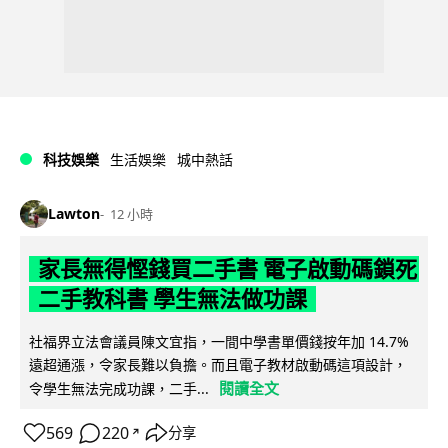
科技娛樂
生活娛樂
城中熱話
Lawton
12 小時
家長無得慳錢買二手書 電子啟動碼鎖死
二手教科書 學生無法做功課
社福界立法會議員陳文宜指，一間中學書單價錢按年加 14.7%
遠超通漲，令家長難以負擔。而且電子教材啟動碼這項設計，
閱讀全文
令學生無法完成功課，二手...
569
220
分享
↗