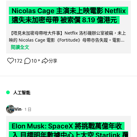
Nicolas Cage 主演未上映電影 Netflix
遺失未加密母帶 被索償 8.19 億港元
【唔見未加密母帶咁大件事】Netflix 洛杉磯辦公室被竊，未上
映的 Nicolas Cage 電影《Fortitude》母帶亦告失蹤。電影...
閱讀全文
172
10
分享
↗
人工智能
Vin
1 日
Elon Musk: SpaceX 將挑戰萬億年收
入 目標明年數據中心上太空 Starlink 覆