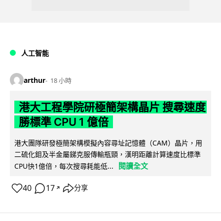
人工智能
arthur
18 小時
港大工程學院研極簡架構晶片 搜尋速度
勝標準 CPU 1 億倍
港大團隊研發極簡架構模擬內容尋址記憶體（CAM）晶片，用
二硫化鉬及半金屬銻克服傳輸瓶頸，漢明距離計算速度比標準
閱讀全文
CPU快1億倍，每次搜尋耗能低...
40
17
分享
↗