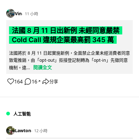
Vin
11 小時
法國 8 月 11 日出新例 未經同意嚴禁
Cold Call 違規企業最高罰 345 萬
法國將於 8 月 11 日起實施新例，全面禁止企業未經消費者同意
致電推銷，由「opt-out」拒接登記制轉為「opt-in」先徵同意
閱讀全文
機制。違...
164
16
分享
↗
人工智能
Lawton
12 小時