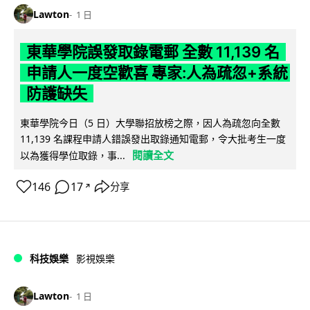
Lawton
1 日
東華學院誤發取錄電郵 全數 11,139 名
申請人一度空歡喜 專家:人為疏忽+系統
防護缺失
東華學院今日（5 日）大學聯招放榜之際，因人為疏忽向全數
11,139 名課程申請人錯誤發出取錄通知電郵，令大批考生一度
閱讀全文
以為獲得學位取錄，事...
146
17
分享
↗
科技娛樂
影視娛樂
Lawton
1 日