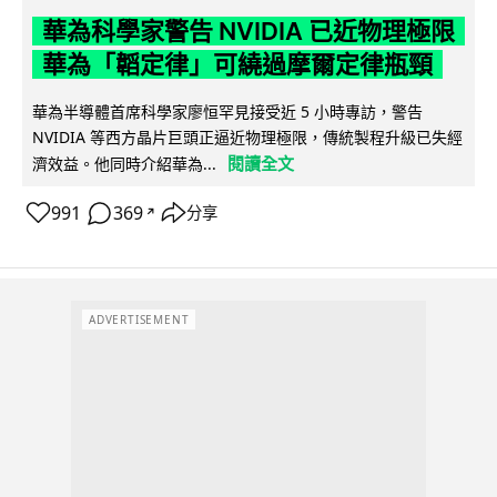
華為科學家警告 NVIDIA 已近物理極限
華為「韜定律」可繞過摩爾定律瓶頸
華為半導體首席科學家廖恒罕見接受近 5 小時專訪，警告
NVIDIA 等西方晶片巨頭正逼近物理極限，傳統製程升級已失經
閱讀全文
濟效益。他同時介紹華為...
991
369
分享
↗
ADVERTISEMENT