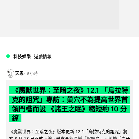
科技娛樂
遊戲情報
天恩
9 小時
《魔獸世界：至暗之夜》12.1 「烏拉特
克的詛咒」專訪：巢穴不為提高世界首
領門檻而設 《諸王之眠》縮短約 10 分
鐘
《魔獸世界：至暗之夜》版本更新 12.1「烏拉特克的詛咒」將
於 8 月 13 日正式上線，帶來全新區域「盤蛇島」、地城「毒牙