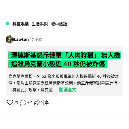
科技娛樂
生活娛樂
城中熱話
Lawton
7 小時
澤連斯基怒斥俄軍「人肉狩獵」 無人機
追殺烏克蘭小販近 40 秒仍被炸傷
烏克蘭克爾松一名 52 歲小販被俄軍無人機追擊近 40 秒後被炸
傷，影片由烏克蘭總統澤連斯基公開。他直斥俄軍對平民進行
閱讀全文
「狩獵式」攻擊，烏克蘭...
21
3
分享
↗