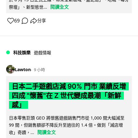
閱讀全文
祭壇」、新型態世...
69
分享
科技娛樂
遊戲情報
Lawton
9 小時
日本二手遊戲店減 90% 門市 業績反增
四成 "懷舊"在 Z 世代變成最潮「新鮮
感」
日本零售巨頭 GEO 將懷舊遊戲銷售門市從 1,000 間大幅減至
99 間，但銷售額卻不降反升至過往的 1.4 倍。做到「減店增
閱讀全文
收」奇蹟，...