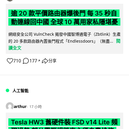
逾 20 款平價路由器爆後門 每 35 秒自
動連線回中國 全球 10 萬用家私隱堪憂
網絡安全公司 VulnCheck 揭發中國智博通電子（Zbtlink）生產
閱
的 20 多款路由器內置後門程式「Endlessdoors」（無盡...
讀全文
710
177
分享
↗
人工智能
arthur
17 小時
Tesla HW3 舊硬件裝 FSD v14 Lite 頻