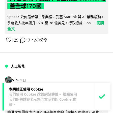
蓋全球170國
SpaceX 公佈最新第二季業績，受惠 Starlink 與 AI 業務帶動，
閱讀
季度收入按年飆升 92% 至 78 億美元。行政總裁 Elon...
全文
129
17
分享
↗
人工智能
Vin
1 日
本網站正使用 Cookie
港大研原子級新晶片 AI 搜尋速度提升
我們使用 Cookie 改善網站體驗。 繼續使用
我們的網站即表示您同意我們的
Cookie 政
一億倍 手機人臉識別免上雲端
策
。
香港大學團隊成功研發原子級厚度的「模擬存內搜尋」晶片，