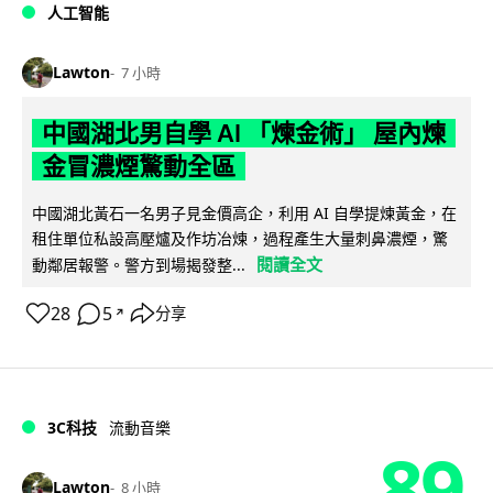
人工智能
Lawton
7 小時
中國湖北男自學 AI 「煉金術」 屋內煉
金冒濃煙驚動全區
中國湖北黃石一名男子見金價高企，利用 AI 自學提煉黃金，在
租住單位私設高壓爐及作坊冶煉，過程產生大量刺鼻濃煙，驚
閱讀全文
動鄰居報警。警方到場揭發整...
28
5
分享
↗
3C科技
流動音樂
89
Lawton
8 小時