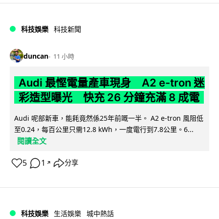
科技娛樂
科技新聞
duncan
11 小時
Audi 最慳電量產車現身 A2 e-tron 迷
彩造型曝光 快充 26 分鐘充滿 8 成電
Audi 呢部新車，能耗竟然係25年前嘅一半。 A2 e-tron 風阻低
至0.24，每百公里只需12.8 kWh，一度電行到7.8公里。6...
閱讀全文
5
1
分享
↗
科技娛樂
生活娛樂
城中熱話