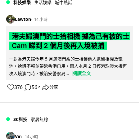
科技娛樂
生活娛樂
城中熱話
Lawton
14 小時
港夫婦澳門的士拾相機 據為己有被的士
Cam 睇到 2 個月後再入境被捕
一對香港夫婦今年 5 月遊澳門乘的士拾獲他人遺留相機及電
池，拾遺不報並帶返香港自用。兩人本月 2 日經港珠澳大橋再
閱讀全文
次入境澳門時，被治安警察局...
376
56
分享
↗
3C科技
家居無線
Vin
14 小時