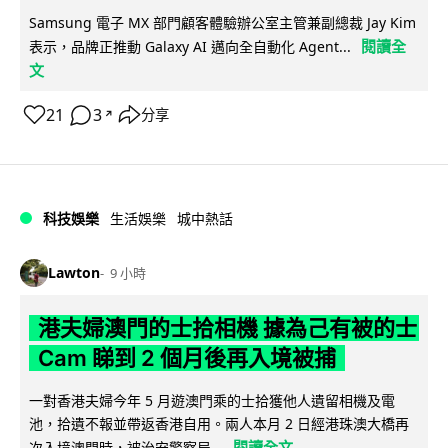
Samsung 電子 MX 部門顧客體驗辦公室主管兼副總裁 Jay Kim
閱讀全
表示，品牌正推動 Galaxy AI 邁向全自動化 Agent...
文
21
3
分享
↗
科技娛樂
生活娛樂
城中熱話
Lawton
9 小時
港夫婦澳門的士拾相機 據為己有被的士
Cam 睇到 2 個月後再入境被捕
一對香港夫婦今年 5 月遊澳門乘的士拾獲他人遺留相機及電
池，拾遺不報並帶返香港自用。兩人本月 2 日經港珠澳大橋再
閱讀全文
次入境澳門時，被治安警察局...