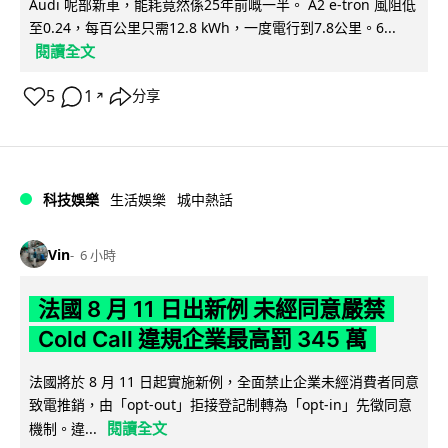
Audi 呢部新車，能耗竟然係25年前嘅一半。 A2 e-tron 風阻低
至0.24，每百公里只需12.8 kWh，一度電行到7.8公里。6...
閱讀全文
5
1
分享
↗
科技娛樂
生活娛樂
城中熱話
Vin
6 小時
法國 8 月 11 日出新例 未經同意嚴禁
Cold Call 違規企業最高罰 345 萬
法國將於 8 月 11 日起實施新例，全面禁止企業未經消費者同意
致電推銷，由「opt-out」拒接登記制轉為「opt-in」先徵同意
閱讀全文
機制。違...