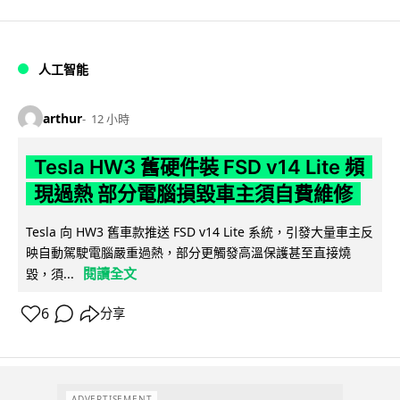
人工智能
arthur
12 小時
Tesla HW3 舊硬件裝 FSD v14 Lite 頻
現過熱 部分電腦損毀車主須自費維修
Tesla 向 HW3 舊車款推送 FSD v14 Lite 系統，引發大量車主反
映自動駕駛電腦嚴重過熱，部分更觸發高溫保護甚至直接燒
閱讀全文
毀，須...
6
分享
ADVERTISEMENT