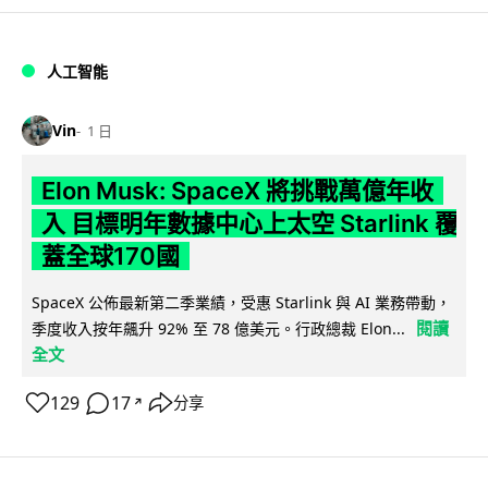
人工智能
Vin
1 日
Elon Musk: SpaceX 將挑戰萬億年收
入 目標明年數據中心上太空 Starlink 覆
蓋全球170國
SpaceX 公佈最新第二季業績，受惠 Starlink 與 AI 業務帶動，
閱讀
季度收入按年飆升 92% 至 78 億美元。行政總裁 Elon...
全文
129
17
分享
↗