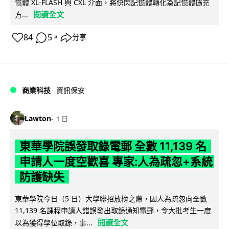
憶體 XL-FLASH 與 CXL 介面，將快閃記憶體轉化為記憶體擴充
閱讀全文
方...
84
5
分享
↗
商業科技
資訊保安
Lawton
1 日
東華學院誤發取錄電郵 全數 11,139 名
申請人一度空歡喜 專家:人為疏忽+系統
防護缺失
東華學院今日（5 日）大學聯招放榜之際，因人為疏忽向全數
11,139 名課程申請人錯誤發出取錄通知電郵，令大批考生一度
閱讀全文
以為獲得學位取錄，事...