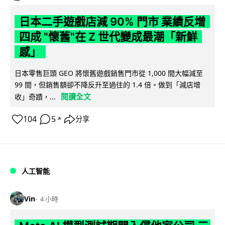
日本二手遊戲店減 90% 門市 業績反增
四成 "懷舊"在 Z 世代變成最潮「新鮮
感」
日本零售巨頭 GEO 將懷舊遊戲銷售門市從 1,000 間大幅減至
99 間，但銷售額卻不降反升至過往的 1.4 倍。做到「減店增
閱讀全文
收」奇蹟，...
104
5
分享
↗
人工智能
Vin
4 小時