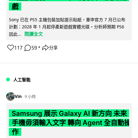
戲
Sony 已在 PS5 主機包裝加貼提示貼紙，重申官方 7 月已公布
計劃：2028 年 1 月起停產新遊戲實體光碟。分析師預期 PS6
閱讀全文
因此...
117
59
分享
↗
人工智能
Vin
9 小時
Samsung 展示 Galaxy AI 新方向 未來
手機毋須輸入文字 轉向 Agent 全自動操
作