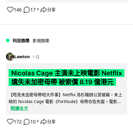
146
17
分享
↗
科技娛樂
影視娛樂
Lawton
1 日
Nicolas Cage 主演未上映電影 Netflix
遺失未加密母帶 被索償 8.19 億港元
【唔見未加密母帶咁大件事】Netflix 洛杉磯辦公室被竊，未上
映的 Nicolas Cage 電影《Fortitude》母帶亦告失蹤。電影...
閱讀全文
172
10
分享
↗