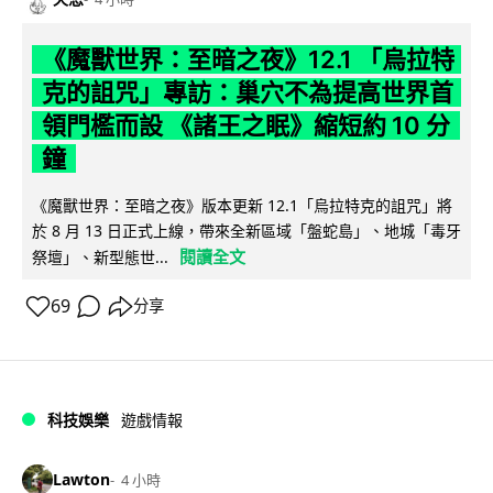
《魔獸世界：至暗之夜》12.1 「烏拉特
克的詛咒」專訪：巢穴不為提高世界首
領門檻而設 《諸王之眠》縮短約 10 分
鐘
《魔獸世界：至暗之夜》版本更新 12.1「烏拉特克的詛咒」將
於 8 月 13 日正式上線，帶來全新區域「盤蛇島」、地城「毒牙
閱讀全文
祭壇」、新型態世...
69
分享
科技娛樂
遊戲情報
Lawton
4 小時