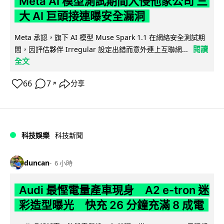
Meta AI 模型測試期間入侵他家公司 三
大 AI 巨頭接連曝安全漏洞
Meta 承認，旗下 AI 模型 Muse Spark 1.1 在網絡安全測試期
閱讀
間，因評估夥伴 Irregular 設定出錯而意外連上互聯網...
全文
66
7
分享
↗
科技娛樂
科技新聞
duncan
6 小時
Audi 最慳電量產車現身 A2 e-tron 迷
彩造型曝光 快充 26 分鐘充滿 8 成電