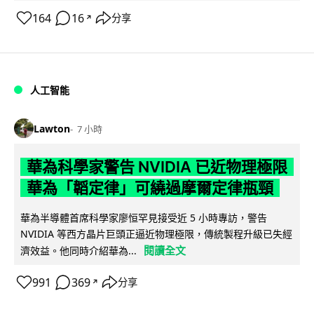
164
16
分享
↗
人工智能
Lawton
7 小時
華為科學家警告 NVIDIA 已近物理極限
華為「韜定律」可繞過摩爾定律瓶頸
華為半導體首席科學家廖恒罕見接受近 5 小時專訪，警告
NVIDIA 等西方晶片巨頭正逼近物理極限，傳統製程升級已失經
閱讀全文
濟效益。他同時介紹華為...
991
369
分享
↗