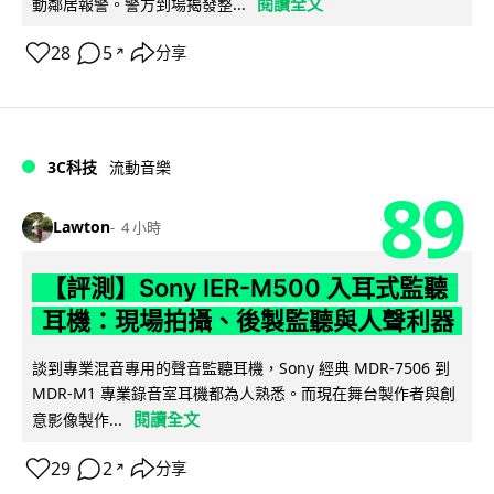
閱讀全文
動鄰居報警。警方到場揭發整...
28
5
分享
↗
3C科技
流動音樂
89
Lawton
4 小時
【評測】Sony IER-M500 入耳式監聽
耳機：現場拍攝、後製監聽與人聲利器
談到專業混音專用的聲音監聽耳機，Sony 經典 MDR-7506 到
MDR-M1 專業錄音室耳機都為人熟悉。而現在舞台製作者與創
閱讀全文
意影像製作...
29
2
分享
↗