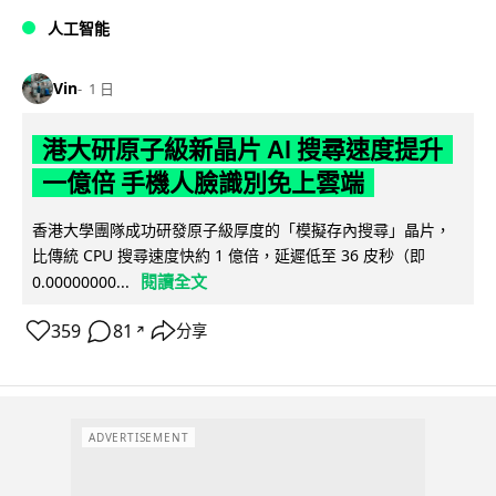
人工智能
Vin
1 日
港大研原子級新晶片 AI 搜尋速度提升
一億倍 手機人臉識別免上雲端
香港大學團隊成功研發原子級厚度的「模擬存內搜尋」晶片，
比傳統 CPU 搜尋速度快約 1 億倍，延遲低至 36 皮秒（即
閱讀全文
0.00000000...
359
81
分享
↗
ADVERTISEMENT