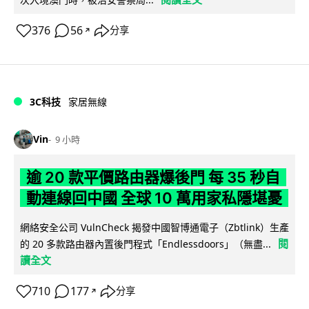
376
56
分享
↗
3C科技
家居無線
Vin
9 小時
逾 20 款平價路由器爆後門 每 35 秒自
動連線回中國 全球 10 萬用家私隱堪憂
網絡安全公司 VulnCheck 揭發中國智博通電子（Zbtlink）生產
閱
的 20 多款路由器內置後門程式「Endlessdoors」（無盡...
讀全文
710
177
分享
↗