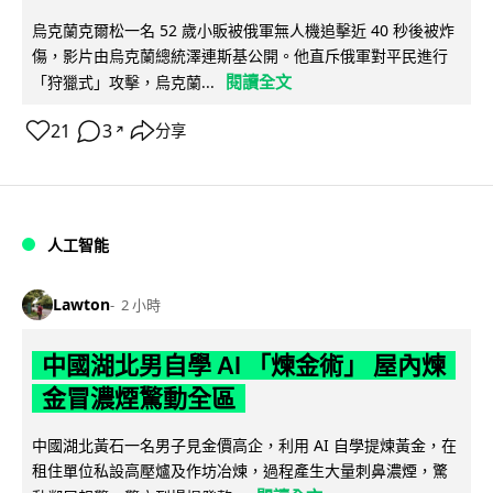
烏克蘭克爾松一名 52 歲小販被俄軍無人機追擊近 40 秒後被炸
傷，影片由烏克蘭總統澤連斯基公開。他直斥俄軍對平民進行
閱讀全文
「狩獵式」攻擊，烏克蘭...
21
3
分享
↗
人工智能
Lawton
2 小時
中國湖北男自學 AI 「煉金術」 屋內煉
金冒濃煙驚動全區
中國湖北黃石一名男子見金價高企，利用 AI 自學提煉黃金，在
租住單位私設高壓爐及作坊冶煉，過程產生大量刺鼻濃煙，驚