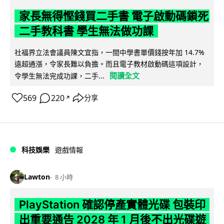
家長無得慳錢買二手書 電子啟動碼鎖死
二手教科書 學生無法做功課
社福界立法會議員陳文宜指，一間中學書單價錢按年加 14.7%
遠超通漲，令家長難以負擔。而且電子教材啟動碼這項設計，
閱讀全文
令學生無法完成功課，二手...
569
220
分享
↗
科技娛樂
遊戲情報
Lawton
8 小時
PlayStation 確認停產實體光碟 包裝印
出重要通告 2028 年 1 月後不出光碟遊