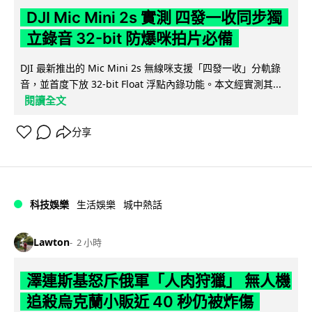
DJI Mic Mini 2s 實測 四發一收同步獨
立錄音 32-bit 防爆咪拍片必備
DJI 最新推出的 Mic Mini 2s 無線咪支援「四發一收」分軌錄
音，並首度下放 32-bit Float 浮點內錄功能。本文經實測其...
閱讀全文
分享
科技娛樂
生活娛樂
城中熱話
Lawton
2 小時
澤連斯基怒斥俄軍「人肉狩獵」 無人機
追殺烏克蘭小販近 40 秒仍被炸傷