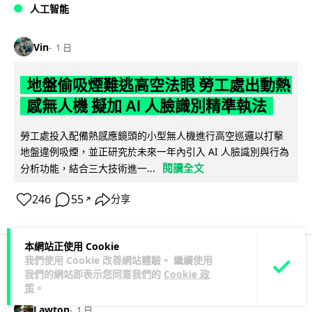
人工智能
Vin
1 日
地盤偷吸煙難逃高空法眼 勞工處出動熱
感無人機 擬加 AI 人臉識別精準執法
勞工處投入配備熱感應鏡頭的小型無人機進行高空巡邏以打擊
地盤違例吸煙，並正研究於未來一年內引入 AI 人臉識別與行為
閱讀全文
分析功能，結合三大技術進一...
246
55
分享
↗
本網站正使用 Cookie
我們使用 Cookie 改善網站體驗。 繼續使用
人工智能
我們的網站即表示您同意我們的
Cookie 政
策
。
Lawton
1 日