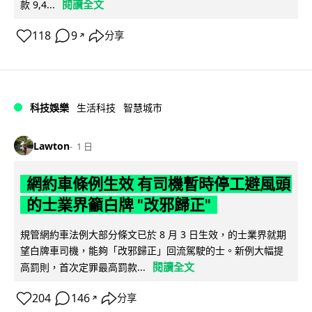
閱讀全文
款 9,4...
118
9
分享
↗
科技娛樂
生活科技
智慧城市
Lawton
1 日
網約車條例生效 有司機暫時停工避風頭
的士業界籲白牌 "改邪歸正"
規管網約車法例大部分條文已於 8 月 3 日生效，的士業界就期
望白牌車司機，能夠「改邪歸正」回流駕駛的士。新例大幅提
閱讀全文
高罰則，首次定罪最高罰款...
204
146
分享
↗