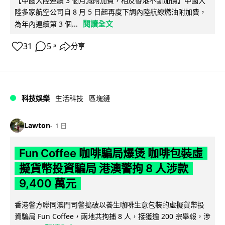
【中國大陸連續 3 個月減附加費，相反香港不斷加價】中國大
陸多家航空公司自 8 月 5 日起再度下調內陸航線燃油附加費，
閱讀全文
為年內連續第 3 個...
31
5
分享
↗
科技娛樂
生活科技
區塊鏈
Lawton
1 日
Fun Coffee 咖啡騙局爆煲 咖啡包裝虛
擬貨幣投資騙局 港澳警拘 8 人涉款
9,400 萬元
香港警方聯同澳門司警搗破以養生咖啡生意包裝的虛擬貨幣投
資騙局 Fun Coffee，兩地共拘捕 8 人，接獲逾 200 宗舉報，涉