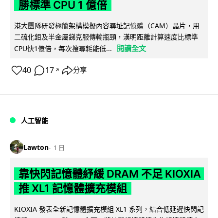
勝標準 CPU 1 億倍
港大團隊研發極簡架構模擬內容尋址記憶體（CAM）晶片，用
二硫化鉬及半金屬銻克服傳輸瓶頸，漢明距離計算速度比標準
閱讀全文
CPU快1億倍，每次搜尋耗能低...
40
17
分享
↗
人工智能
Lawton
1 日
靠快閃記憶體紓緩 DRAM 不足 KIOXIA
推 XL1 記憶體擴充模組
KIOXIA 發表全新記憶體擴充模組 XL1 系列，結合低延遲快閃記