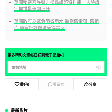
英國秘密容許警方搜尋護照資料庫 人臉識
別掃描量急劇上升
英國政府為緊急節省用水 籲刪舊電郵, 舊相
片 專家批評做法適得其反
📮
更多精彩文章每日送到電子郵箱
讚好
0
看留言
分享
最新影片