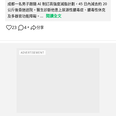
成都一名男子跟隨 AI 制訂高強度減脂計劃，45 日內減去約 20
公斤後昏迷送院。醫生診斷他患上尿源性膿毒症、膿毒性休克
閱讀全文
及多器官功能障礙。...
23
4
分享
↗
ADVERTISEMENT