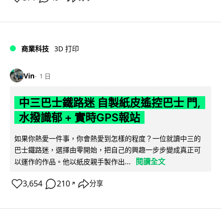
商業科技
3D 打印
Vin
1 日
中三巴士鐵路迷 自製紙皮遙控巴士 門,
水撥識郁 + 實時GPS報站
如果你熱愛一件事，你會熱愛到怎樣的程度？一位就讀中三的
巴士鐵路迷，選擇由零開始，把自己的興趣一步步變成真正可
閱讀全文
以運作的作品。他以紙皮親手製作出...
3,654
210
分享
↗