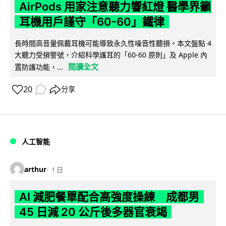
AirPods 用家注意聽力響紅燈 醫學界籲
耳機用戶謹守「60-60」鐵律
長時間高音量佩戴耳機可能導致永久性噪音性聽損。本文盤點 4
大聽力受損警號，介紹科學護耳的「60-60 原則」及 Apple 內
閱讀全文
置防護功能，...
20
分享
人工智能
arthur
1 日
AI 減肥餐單配合高強度操練 成都男
45 日減 20 公斤後多器官衰竭