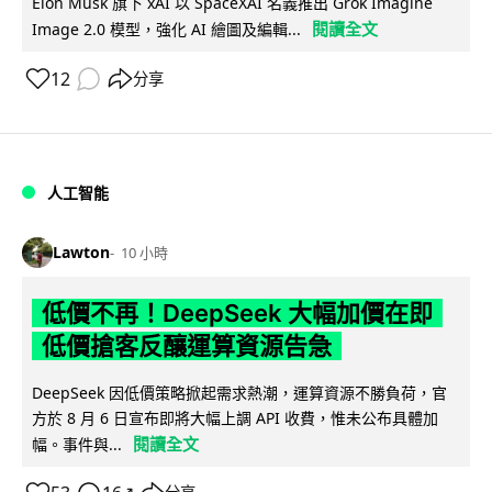
Elon Musk 旗下 xAI 以 SpaceXAI 名義推出 Grok Imagine
閱讀全文
Image 2.0 模型，強化 AI 繪圖及編輯...
12
分享
人工智能
Lawton
10 小時
低價不再！DeepSeek 大幅加價在即
低價搶客反釀運算資源告急
DeepSeek 因低價策略掀起需求熱潮，運算資源不勝負荷，官
方於 8 月 6 日宣布即將大幅上調 API 收費，惟未公布具體加
閱讀全文
幅。事件與...