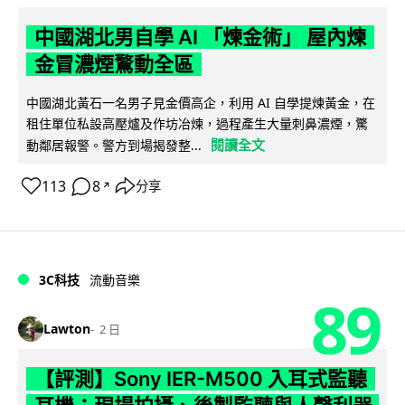
中國湖北男自學 AI 「煉金術」 屋內煉
金冒濃煙驚動全區
中國湖北黃石一名男子見金價高企，利用 AI 自學提煉黃金，在
租住單位私設高壓爐及作坊冶煉，過程產生大量刺鼻濃煙，驚
閱讀全文
動鄰居報警。警方到場揭發整...
113
8
分享
↗
3C科技
流動音樂
89
Lawton
2 日
【評測】Sony IER-M500 入耳式監聽