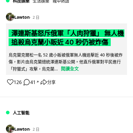
科技娛樂
生活娛樂
城中熱話
Lawton
2 日
澤連斯基怒斥俄軍「人肉狩獵」 無人機
追殺烏克蘭小販近 40 秒仍被炸傷
烏克蘭克爾松一名 52 歲小販被俄軍無人機追擊近 40 秒後被炸
傷，影片由烏克蘭總統澤連斯基公開。他直斥俄軍對平民進行
閱讀全文
「狩獵式」攻擊，烏克蘭...
126
41
分享
↗
人工智能
Lawton
2 日