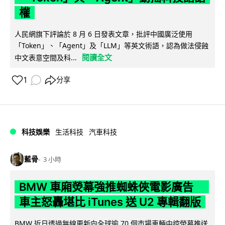
權
人民網旗下評論於 8 月 6 日發表文章，批評中國廣泛使用
「Token」、「Agent」及「LLM」等英文術語，認為做法侵蝕
閱讀全文
中文表意空間及科...
1
分享
科技娛樂
生活科技
汽車科技
藍骨
3 小時
BMW 車廂熒幕強推蜘蛛俠電影廣告
車主怒轟堪比 iTunes 送 U2 專輯翻版
BMW 近日透過無線更新向全球逾 70 個市場車輛中控熒幕推送