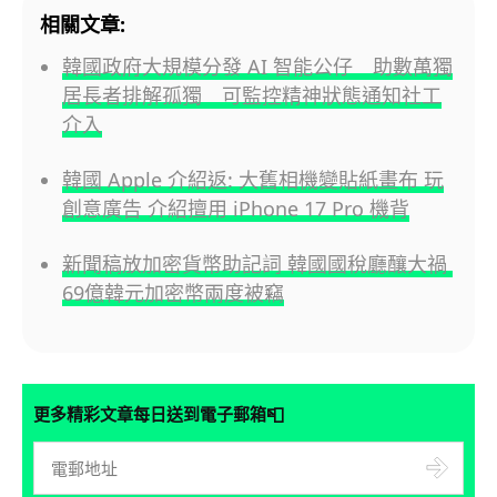
相關文章:
韓國政府大規模分發 AI 智能公仔 助數萬獨
居長者排解孤獨 可監控精神狀態通知社工
介入
韓國 Apple 介紹返: 大舊相機變貼紙畫布 玩
創意廣告 介紹擅用 iPhone 17 Pro 機背
新聞稿放加密貨幣助記詞 韓國國稅廳釀大禍
69億韓元加密幣兩度被竊
📮
更多精彩文章每日送到電子郵箱