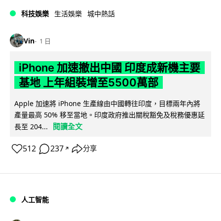
科技娛樂
生活娛樂
城中熱話
Vin
1 日
iPhone 加速撤出中國 印度成新機主要
基地 上年組裝增至5500萬部
Apple 加速將 iPhone 生產線由中國轉往印度，目標兩年內將
產量最高 50% 移至當地。印度政府推出關稅豁免及稅務優惠延
閱讀全文
長至 204...
512
237
分享
↗
人工智能