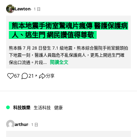
Lawton
1 日
熊本地震手術室驚魂片瘋傳 醫護保護病
人、逃生門 網民讚值得尊敬
熊本縣 7 月 28 日發生 7.1 級地震，熊本綜合醫院手術室鏡頭拍
下地震一刻，醫護人員臨危不亂保護病人，更馬上開逃生門確
閱讀全文
保出口流通。片段...
67
21
分享
↗
科技娛樂
生活科技
健康
arthur
1 日