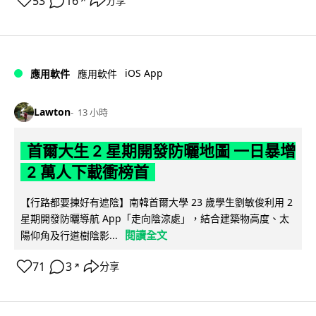
53
16
分享
↗
iOS App
應用軟件
應用軟件
Lawton
13 小時
首爾大生 2 星期開發防曬地圖 一日暴增
2 萬人下載衝榜首
【行路都要揀好有遮陰】南韓首爾大學 23 歲學生劉敏俊利用 2
星期開發防曬導航 App「走向陰涼處」，結合建築物高度、太
閱讀全文
陽仰角及行道樹陰影...
71
3
分享
↗