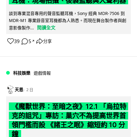
耳機：現場拍攝、後製監聽與人聲利器
談到專業混音專用的聲音監聽耳機，Sony 經典 MDR-7506 到
MDR-M1 專業錄音室耳機都為人熟悉。而現在舞台製作者與創
閱讀全文
意影像製作...
39
5
分享
↗
科技娛樂
遊戲情報
天恩
2 日
《魔獸世界：至暗之夜》12.1 「烏拉特
克的詛咒」專訪：巢穴不為提高世界首
領門檻而設 《諸王之眠》縮短約 10 分
鐘