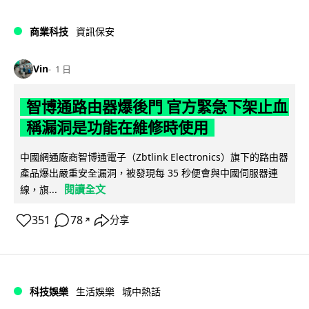
商業科技
資訊保安
Vin
1 日
智博通路由器爆後門 官方緊急下架止血
稱漏洞是功能在維修時使用
中國網通廠商智博通電子（Zbtlink Electronics）旗下的路由器
產品爆出嚴重安全漏洞，被發現每 35 秒便會與中國伺服器連
閱讀全文
線，旗...
351
78
分享
↗
科技娛樂
生活娛樂
城中熱話