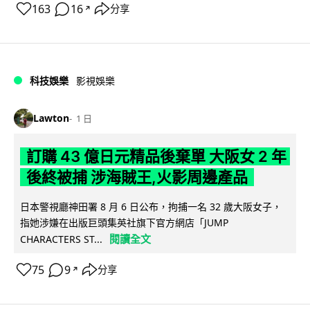
163
16
分享
↗
科技娛樂
影視娛樂
Lawton
1 日
訂購 43 億日元精品後棄單 大阪女 2 年
後終被捕 涉海賊王,火影周邊產品
日本警視廳神田署 8 月 6 日公布，拘捕一名 32 歲大阪女子，
指她涉嫌在出版巨頭集英社旗下官方網店「JUMP
閱讀全文
CHARACTERS ST...
75
9
分享
↗