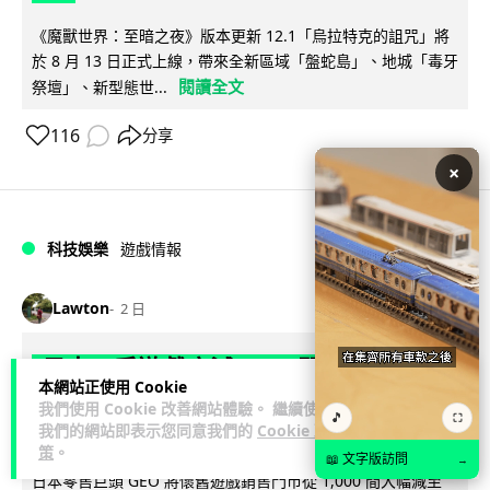
《魔獸世界：至暗之夜》版本更新 12.1「烏拉特克的詛咒」將
於 8 月 13 日正式上線，帶來全新區域「盤蛇島」、地城「毒牙
閱讀全文
祭壇」、新型態世...
116
分享
×
科技娛樂
遊戲情報
Lawton
2 日
日本二手遊戲店減 90% 門市 業績反增
本網站正使用 Cookie
四成 "懷舊"在 Z 世代變成最潮「新鮮
我們使用 Cookie 改善網站體驗。 繼續使用
🎵
⛶
感」
我們的網站即表示您同意我們的
Cookie 政
策
。
📖 文字版訪問
→
日本零售巨頭 GEO 將懷舊遊戲銷售門市從 1,000 間大幅減至