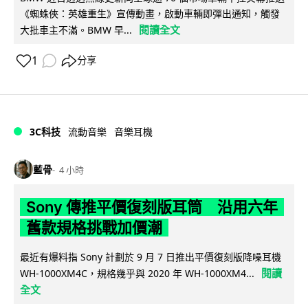
《蜘蛛俠：英雄重生》宣傳動畫，啟動車輛即彈出通知，觸發
閱讀全文
大批車主不滿。BMW 早...
1
分享
3C科技
流動音樂
音樂耳機
藍骨
4 小時
Sony 傳推平價復刻版耳筒 沿用六年
舊款規格挑戰加價潮
最近有爆料指 Sony 計劃於 9 月 7 日推出平價復刻版降噪耳機
閱讀
WH-1000XM4C，規格幾乎與 2020 年 WH-1000XM4...
全文