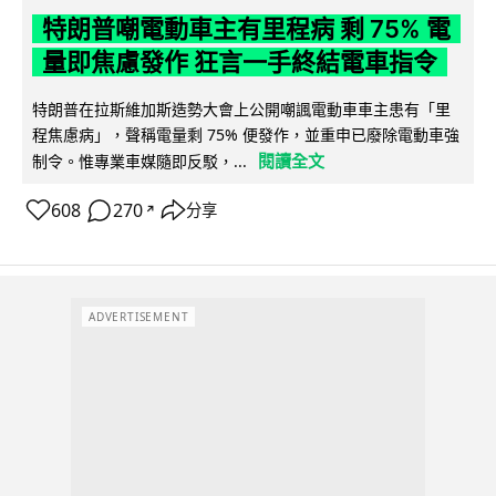
特朗普嘲電動車主有里程病 剩 75% 電
量即焦慮發作 狂言一手終結電車指令
特朗普在拉斯維加斯造勢大會上公開嘲諷電動車車主患有「里
程焦慮病」，聲稱電量剩 75% 便發作，並重申已廢除電動車強
閱讀全文
制令。惟專業車媒隨即反駁，...
608
270
分享
↗
ADVERTISEMENT