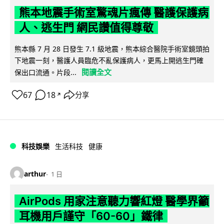
熊本地震手術室驚魂片瘋傳 醫護保護病
人、逃生門 網民讚值得尊敬
熊本縣 7 月 28 日發生 7.1 級地震，熊本綜合醫院手術室鏡頭拍
下地震一刻，醫護人員臨危不亂保護病人，更馬上開逃生門確
閱讀全文
保出口流通。片段...
67
18
分享
↗
科技娛樂
生活科技
健康
arthur
1 日
AirPods 用家注意聽力響紅燈 醫學界籲
耳機用戶謹守「60-60」鐵律