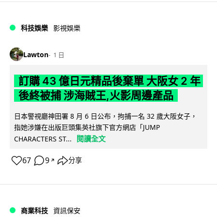
科技娛樂
影視娛樂
Lawton
1 日
訂購 43 億日元精品後棄單 大阪女 2 年
後終被捕 涉海賊王,火影周邊產品
日本警視廳神田署 8 月 6 日公布，拘捕一名 32 歲大阪女子，
指她涉嫌在出版巨頭集英社旗下官方網店「JUMP
閱讀全文
CHARACTERS ST...
67
9
分享
↗
商業科技
資訊保安