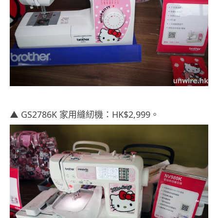
▲ GS2786K 家用縫紉機：HK$2,999。