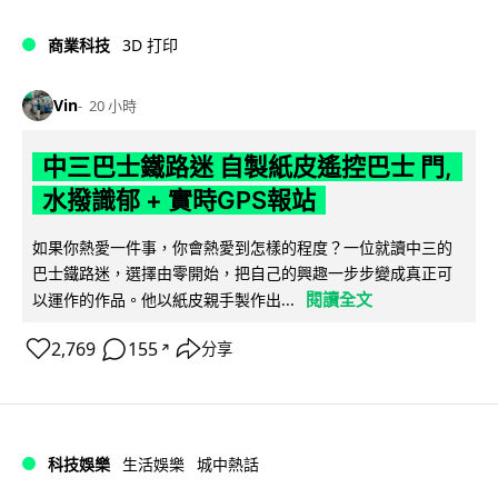
商業科技
3D 打印
Vin
20 小時
中三巴士鐵路迷 自製紙皮遙控巴士 門,
水撥識郁 + 實時GPS報站
如果你熱愛一件事，你會熱愛到怎樣的程度？一位就讀中三的
巴士鐵路迷，選擇由零開始，把自己的興趣一步步變成真正可
閱讀全文
以運作的作品。他以紙皮親手製作出...
2,769
155
分享
↗
科技娛樂
生活娛樂
城中熱話