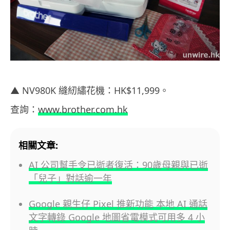
▲ NV980K 縫紉繡花機：HK$11,999。
查詢：
www.brother.com.hk
相關文章:
AI 公司幫手令已逝者復活：90歲母親與已逝
「兒子」對話逾一年
Google 親生仔 Pixel 推新功能 本地 AI 通話
文字轉錄 Google 地圖省電模式可用多 4 小