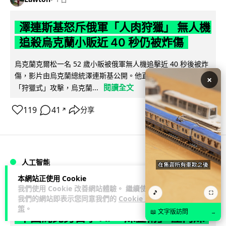
澤連斯基怒斥俄軍「人肉狩獵」 無人機
追殺烏克蘭小販近 40 秒仍被炸傷
烏克蘭克爾松一名 52 歲小販被俄軍無人機追擊近 40 秒後被炸
傷，影片由烏克蘭總統澤連斯基公開。他直斥俄軍對平民進行
×
閱讀全文
「狩獵式」攻擊，烏克蘭...
119
41
分享
↗
人工智能
本網站正使用 Cookie
我們使用 Cookie 改善網站體驗。 繼續使用
Lawton
1 日
🎵
⛶
我們的網站即表示您同意我們的
Cookie 政
策
。
📖 文字版訪問
→
中國湖北男自學 AI 「煉金術」 屋內煉