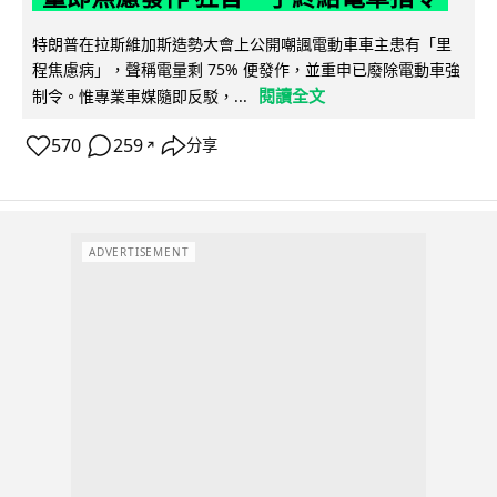
特朗普在拉斯維加斯造勢大會上公開嘲諷電動車車主患有「里
程焦慮病」，聲稱電量剩 75% 便發作，並重申已廢除電動車強
閱讀全文
制令。惟專業車媒隨即反駁，...
570
259
分享
↗
ADVERTISEMENT