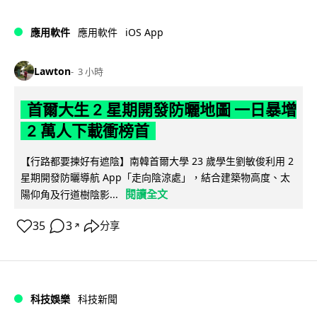
iOS App
應用軟件
應用軟件
Lawton
3 小時
首爾大生 2 星期開發防曬地圖 一日暴增
2 萬人下載衝榜首
【行路都要揀好有遮陰】南韓首爾大學 23 歲學生劉敏俊利用 2
星期開發防曬導航 App「走向陰涼處」，結合建築物高度、太
閱讀全文
陽仰角及行道樹陰影...
35
3
分享
↗
科技娛樂
科技新聞