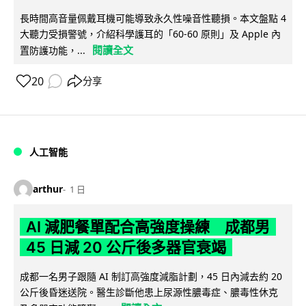
長時間高音量佩戴耳機可能導致永久性噪音性聽損。本文盤點 4
大聽力受損警號，介紹科學護耳的「60-60 原則」及 Apple 內
閱讀全文
置防護功能，...
20
分享
人工智能
arthur
1 日
AI 減肥餐單配合高強度操練 成都男
45 日減 20 公斤後多器官衰竭
成都一名男子跟隨 AI 制訂高強度減脂計劃，45 日內減去約 20
公斤後昏迷送院。醫生診斷他患上尿源性膿毒症、膿毒性休克