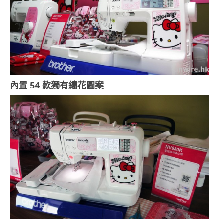
內置 54 款獨有繡花圖案