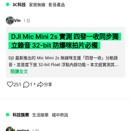
3C科技
家居無線
影音產品
Vin
1 日
DJI Mic Mini 2s 實測 四發一收同步獨
立錄音 32-bit 防爆咪拍片必備
DJI 最新推出的 Mic Mini 2s 無線咪支援「四發一收」分軌錄
音，並首度下放 32-bit Float 浮點內錄功能。本文經實測其...
閱讀全文
251
1
分享
↗
科技娛樂
生活娛樂
城中熱話
Lawton
1 日