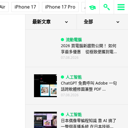
Air
iPhone 17
iPhone 17 Pro
AirPods Pro 3
Ap
最新文章
全部
流動電腦
2026 買電腦新趨勢公開！ 如何
享最多優惠 從極致便攜到電...
07.08.2026
人工智能
ChatGPT 免費呼叫 Adobe 一句
話跨軟體修圖兼整 PDF ...
07.08.2026
人工智能
日本偶像零編程知識 靠 AI 搞了
一整個直播系統 在日本技術...