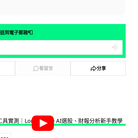
📮
送到電子郵箱
看留言
分享