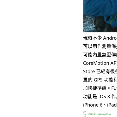
現時不少 Andr
可以用作測量海拔
可能內置氣壓傳感器
CoreMotio
Store 已經
置的 GPS 
加快捷準確。Futu
功能是 iOS 
iPhone 6、iP