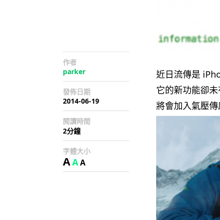
作者
parker
近日流傳是 iP
它的新功能卻未
發佈日期
2014-06-19
將會加入氣壓傳
閱讀時間
2分鐘
字體大小
A
A
A