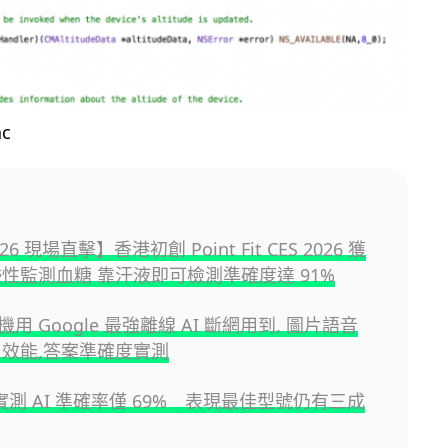
ac
026 現場直擊】香港初創 Point Fit CES 2026 獲
侵性監測血糖 靠汗液即可檢測準確度達 91%
用 Google 最強離線 AI 斷網用到, 圖片語音
 效能,答案準確度實測
e 實測 AI 準確率僅 69% 表現最佳型號仍有三成