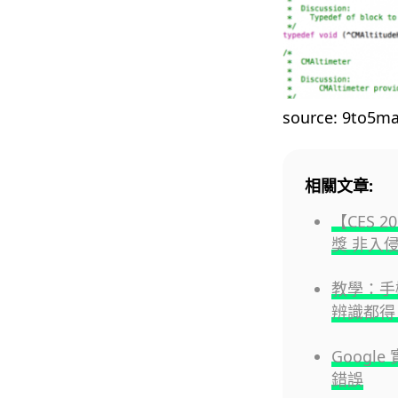
source: 9to5m
相關文章:
【CES 2
獎 非入
教學：手機
辨識都得
Googl
錯誤