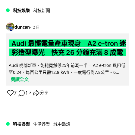
科技娛樂
科技新聞
duncan
2 日
Audi 最慳電量產車現身 A2 e-tron 迷
彩造型曝光 快充 26 分鐘充滿 8 成電
Audi 呢部新車，能耗竟然係25年前嘅一半。 A2 e-tron 風阻低
至0.24，每百公里只需12.8 kWh，一度電行到7.8公里。6...
閱讀全文
7
1
分享
↗
科技娛樂
生活娛樂
城中熱話