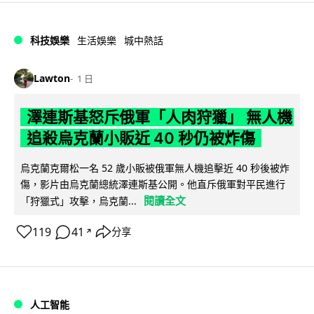
科技娛樂
生活娛樂
城中熱話
Lawton
1 日
澤連斯基怒斥俄軍「人肉狩獵」 無人機
追殺烏克蘭小販近 40 秒仍被炸傷
烏克蘭克爾松一名 52 歲小販被俄軍無人機追擊近 40 秒後被炸
傷，影片由烏克蘭總統澤連斯基公開。他直斥俄軍對平民進行
閱讀全文
「狩獵式」攻擊，烏克蘭...
119
41
分享
↗
人工智能