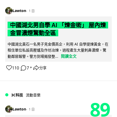
Lawton
1 日
中國湖北男自學 AI 「煉金術」 屋內煉
金冒濃煙驚動全區
中國湖北黃石一名男子見金價高企，利用 AI 自學提煉黃金，在
租住單位私設高壓爐及作坊冶煉，過程產生大量刺鼻濃煙，驚
閱讀全文
動鄰居報警。警方到場揭發整...
110
7
分享
↗
3C科技
流動音樂
89
Lawton
1 日