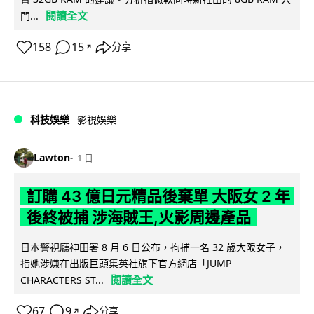
閱讀全文
門...
158
15
分享
↗
科技娛樂
影視娛樂
Lawton
1 日
訂購 43 億日元精品後棄單 大阪女 2 年
後終被捕 涉海賊王,火影周邊產品
日本警視廳神田署 8 月 6 日公布，拘捕一名 32 歲大阪女子，
指她涉嫌在出版巨頭集英社旗下官方網店「JUMP
閱讀全文
CHARACTERS ST...
67
9
分享
↗