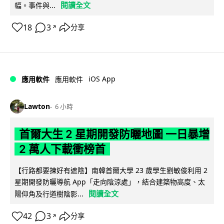
閱讀全文
幅。事件與...
18
3
分享
↗
iOS App
應用軟件
應用軟件
Lawton
6 小時
首爾大生 2 星期開發防曬地圖 一日暴增
2 萬人下載衝榜首
【行路都要揀好有遮陰】南韓首爾大學 23 歲學生劉敏俊利用 2
星期開發防曬導航 App「走向陰涼處」，結合建築物高度、太
閱讀全文
陽仰角及行道樹陰影...
42
3
分享
↗