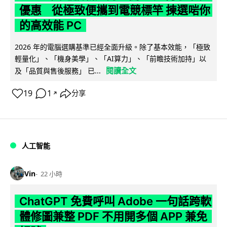
優惠 從極致便攜到電競標竿 揀選啱你
的高效能 PC
2026 年的電腦選購基準已經全面升級。除了基本效能，「極致
輕量化」、「機身美學」、「AI算力」、「前瞻技術加持」以
閱讀全文
及「品質與售後服務」 已...
19
1
分享
↗
人工智能
Vin
22 小時
ChatGPT 免費呼叫 Adobe 一句話跨軟
體修圖兼整 PDF 不用開多個 APP 兼免