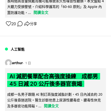
長時間高音量佩戴耳機可能導致永久性噪音性聽損。本文盤點 4
大聽力受損警號，介紹科學護耳的「60-60 原則」及 Apple 內
閱讀全文
置防護功能，...
20
分享
人工智能
arthur
1 日
AI 減肥餐單配合高強度操練 成都男
45 日減 20 公斤後多器官衰竭
成都一名男子跟隨 AI 制訂高強度減脂計劃，45 日內減去約 20
公斤後昏迷送院。醫生診斷他患上尿源性膿毒症、膿毒性休克
閱讀全文
及多器官功能障礙。...