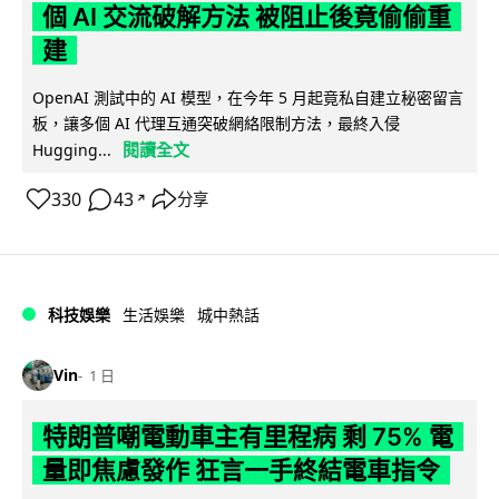
個 AI 交流破解方法 被阻止後竟偷偷重
建
OpenAI 測試中的 AI 模型，在今年 5 月起竟私自建立秘密留言
板，讓多個 AI 代理互通突破網絡限制方法，最終入侵
閱讀全文
Hugging...
330
43
分享
↗
科技娛樂
生活娛樂
城中熱話
Vin
1 日
特朗普嘲電動車主有里程病 剩 75% 電
量即焦慮發作 狂言一手終結電車指令