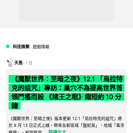
科技娛樂
遊戲情報
天恩
1 日
《魔獸世界：至暗之夜》12.1 「烏拉特
克的詛咒」專訪：巢穴不為提高世界首
領門檻而設 《諸王之眠》縮短約 10 分
鐘
《魔獸世界：至暗之夜》版本更新 12.1「烏拉特克的詛咒」將
於 8 月 13 日正式上線，帶來全新區域「盤蛇島」、地城「毒牙
閱讀全文
祭壇」、新型態世...