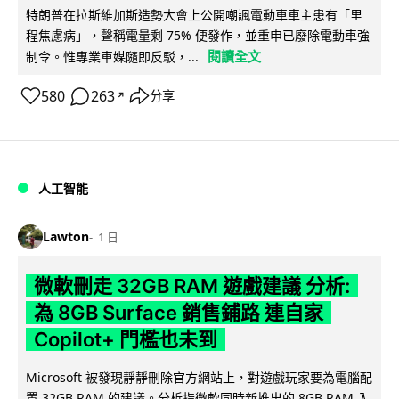
特朗普在拉斯維加斯造勢大會上公開嘲諷電動車車主患有「里
程焦慮病」，聲稱電量剩 75% 便發作，並重申已廢除電動車強
閱讀全文
制令。惟專業車媒隨即反駁，...
580
263
分享
↗
人工智能
Lawton
1 日
微軟刪走 32GB RAM 遊戲建議 分析:
為 8GB Surface 銷售鋪路 連自家
Copilot+ 門檻也未到
Microsoft 被發現靜靜刪除官方網站上，對遊戲玩家要為電腦配
置 32GB RAM 的建議。分析指微軟同時新推出的 8GB RAM 入