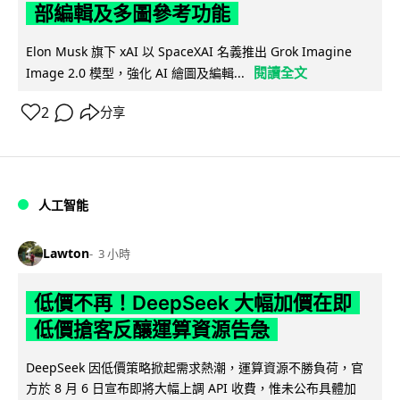
部編輯及多圖參考功能
Elon Musk 旗下 xAI 以 SpaceXAI 名義推出 Grok Imagine
閱讀全文
Image 2.0 模型，強化 AI 繪圖及編輯...
2
分享
人工智能
Lawton
3 小時
低價不再！DeepSeek 大幅加價在即
低價搶客反釀運算資源告急
DeepSeek 因低價策略掀起需求熱潮，運算資源不勝負荷，官
方於 8 月 6 日宣布即將大幅上調 API 收費，惟未公布具體加