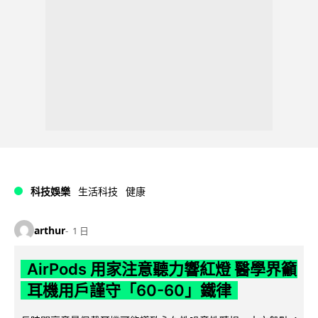
科技娛樂
生活科技
健康
arthur
1 日
AirPods 用家注意聽力響紅燈 醫學界籲
耳機用戶謹守「60-60」鐵律