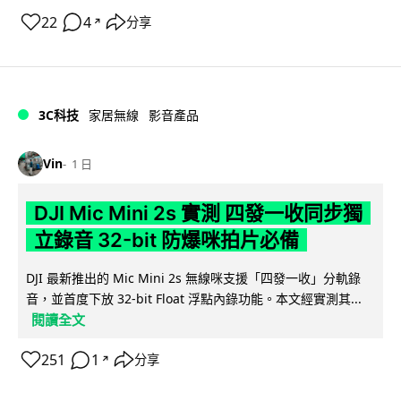
22
4
分享
↗
3C科技
家居無線
影音產品
Vin
1 日
DJI Mic Mini 2s 實測 四發一收同步獨
立錄音 32-bit 防爆咪拍片必備
DJI 最新推出的 Mic Mini 2s 無線咪支援「四發一收」分軌錄
音，並首度下放 32-bit Float 浮點內錄功能。本文經實測其...
閱讀全文
251
1
分享
↗