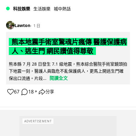
科技娛樂
生活娛樂
城中熱話
Lawton
1 日
熊本地震手術室驚魂片瘋傳 醫護保護病
人、逃生門 網民讚值得尊敬
熊本縣 7 月 28 日發生 7.1 級地震，熊本綜合醫院手術室鏡頭拍
下地震一刻，醫護人員臨危不亂保護病人，更馬上開逃生門確
閱讀全文
保出口流通。片段...
67
18
分享
↗
ADVERTISEMENT