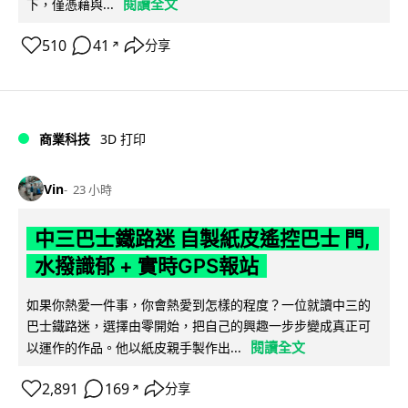
閱讀全文
下，僅憑藉與...
510
41
分享
↗
商業科技
3D 打印
Vin
23 小時
中三巴士鐵路迷 自製紙皮遙控巴士 門,
水撥識郁 + 實時GPS報站
如果你熱愛一件事，你會熱愛到怎樣的程度？一位就讀中三的
巴士鐵路迷，選擇由零開始，把自己的興趣一步步變成真正可
閱讀全文
以運作的作品。他以紙皮親手製作出...
2,891
169
分享
↗