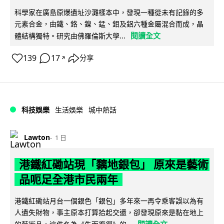
科學家在廣島原爆遺址沙灘樣本中，發現一種從未有記錄的多
元素合金，由鐵、鉻、鎳、錳、鉬及鋁六種金屬混合而成，晶
閱讀全文
體結構獨特。研究由佛羅倫斯大學...
139
17
分享
↗
科技娛樂
生活娛樂
城中熱話
Lawton
1 日
港鐵紅磡站現「黐地銀包」 原來是藝術
品呃足全港市民兩年
港鐵紅磡站月台一個銀色「銀包」多年來一再令乘客誤以為有
人遺失財物，事主原本打算拾起交還，卻發現原來是黏在地上