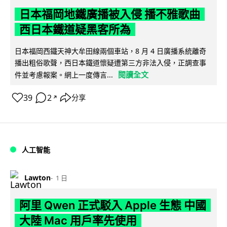
日本福岡地鐵廣播被入侵 播不雅歌曲
西日本鐵道疑黑客所為
日本福岡西鐵天神大牟田線兩個車站，8 月 4 日廣播系統離奇
播出粗俗歌聲，西日本鐵道懷疑遭第三方非法入侵，正調查事
閱讀全文
件並考慮報案。網上一度傳言...
39
2
分享
↗
人工智能
Lawton
1 日
阿里 Qwen 正式駁入 Apple 生態 中國
大陸 Mac 用戶率先使用