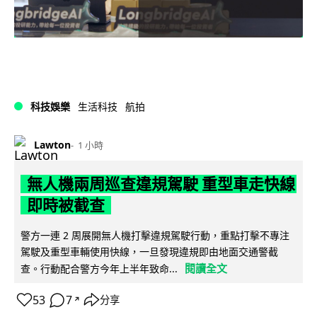
科技娛樂
生活科技
航拍
Lawton
1 小時
無人機兩周巡查違規駕駛 重型車走快線
即時被截查
警方一連 2 周展開無人機打擊違規駕駛行動，重點打擊不專注
駕駛及重型車輛使用快線，一旦發現違規即由地面交通警截
閱讀全文
查。行動配合警方今年上半年致命...
53
7
分享
↗