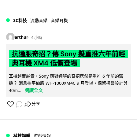
3C科技
流動音樂
音樂耳機
arthur
4 小時
抗通脹奇招？傳 Sony 擬重推六年前經
典耳機 XM4 低價登場
耳機越賣越貴，Sony 應對通脹的奇招居然是重推 6 年前的舊
機？ 消息指平價版 WH-1000XM4C 9 月登場，保留摺疊設計與
閱讀全文
40m...
分享
科技娛樂
遊戲情報