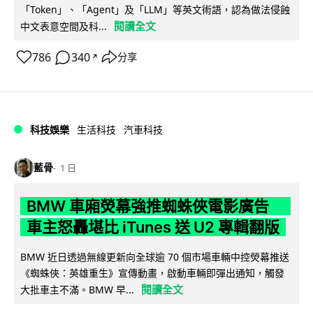
「Token」、「Agent」及「LLM」等英文術語，認為做法侵蝕
閱讀全文
中文表意空間及科...
786
340
分享
↗
科技娛樂
生活科技
汽車科技
藍骨
1 日
BMW 車廂熒幕強推蜘蛛俠電影廣告
車主怒轟堪比 iTunes 送 U2 專輯翻版
BMW 近日透過無線更新向全球逾 70 個市場車輛中控熒幕推送
《蜘蛛俠：英雄重生》宣傳動畫，啟動車輛即彈出通知，觸發
閱讀全文
大批車主不滿。BMW 早...