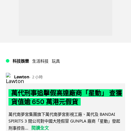
科技娛樂
生活科技
玩具
Lawton
2 小時
萬代刑事追擊假高達廠商「星動」 查獲
貨值逾 650 萬港元假貨
萬代南夢宮集團旗下萬代南夢宮影視工廠、萬代及 BANDAI
SPIRITS 3 間公司對中國大陸假冒 GUNPLA 廠商「星動」發起
閱讀全文
刑事控告...