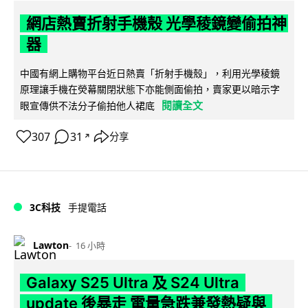
網店熱賣折射手機殼 光學稜鏡變偷拍神
器
中國有網上購物平台近日熱賣「折射手機殼」，利用光學稜鏡
原理讓手機在熒幕關閉狀態下亦能側面偷拍，賣家更以暗示字
閱讀全文
眼宣傳供不法分子偷拍他人裙底
307
31
分享
↗
3C科技
手提電話
Lawton
16 小時
Galaxy S25 Ultra 及 S24 Ultra
update 後暴走 電量急跌兼發熱疑與