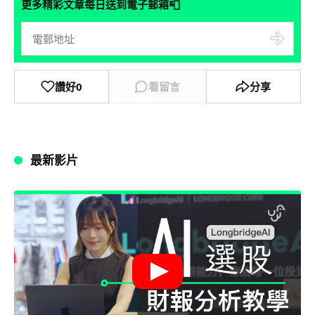
📮
更多精彩文章每日送到電子郵箱
讚好
0
看留言
分享
最新影片