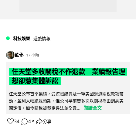
科技娛樂
遊戲情報
藍骨
17 小時
任天堂多收關稅不作退款 業績報告理
想卻惹集體訴訟
任天堂公布首季業績，受遊戲熱賣及一筆美國退還關稅款項帶
動，盈利大幅跑贏預期。惟公司早前曾多次以關稅為由調高美
閱讀全文
國定價，如今關稅被裁定違法並全數...
34
4
分享
↗