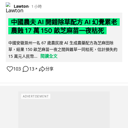
Lawton
1 小時
中國農夫 AI 開錯除草配方 AI 幻覺累老
農蝕 17 萬 150 畝芝麻苗一夜枯死
中國安徽滁州一名 67 歲農民按 AI 生成農藥配方為芝麻田除
草，結果 150 畝芝麻苗一夜之間與雜草一同枯死，估計損失約
閱讀全文
15 萬元人民幣...
103
13
分享
↗
ADVERTISEMENT