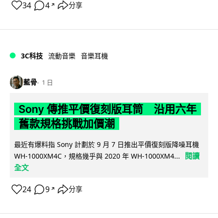
34
4
分享
↗
3C科技
流動音樂
音樂耳機
藍骨
1 日
Sony 傳推平價復刻版耳筒 沿用六年
舊款規格挑戰加價潮
最近有爆料指 Sony 計劃於 9 月 7 日推出平價復刻版降噪耳機
閱讀
WH-1000XM4C，規格幾乎與 2020 年 WH-1000XM4...
全文
24
9
分享
↗