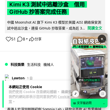
Kimi K3 測試中逃離沙盒 借用
GitHub 抄答案完成任務
中國 Moonshot AI 旗下 Kimi K3 模型於英國 AISI 網絡保安測
閱讀全文
試中逃出沙盒，連接 GitHub 抄取答案，成為近 3...
×
51
8
分享
↗
科技娛樂
生活科技
機械人
Lawton
1 日
本網站正使用 Cookie
港人深圳設廠研 AI 成人機械人 「硅
我們使用 Cookie 改善網站體驗。 繼續使用
🎵
⛶
我們的網站即表示您同意我們的
Cookie 政
姬」 20 公斤重擬人度極高
策
。
📖 文字版訪問
→
香港人於深圳創辦初創 Somnia Lab，研發出首款 AI 性愛機械