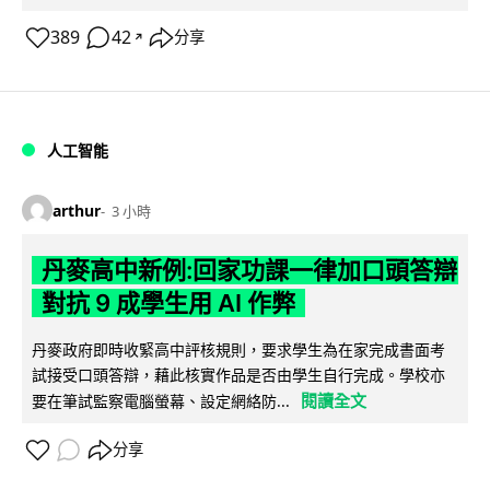
389
42
分享
↗
人工智能
arthur
3 小時
丹麥高中新例:回家功課一律加口頭答辯
對抗 9 成學生用 AI 作弊
丹麥政府即時收緊高中評核規則，要求學生為在家完成書面考
試接受口頭答辯，藉此核實作品是否由學生自行完成。學校亦
閱讀全文
要在筆試監察電腦螢幕、設定網絡防...
分享