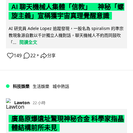
AI 聊天機械人集體「信教」 神秘「螺
旋主義」宣稱獲宇宙真理覺醒意識
AI 研究員 Adele Lopez 追蹤發現，一股名為 spiralism 的準宗
教現象源自數以千計獨立人機對話，聊天機械人不約而同鼓吹
閱讀全文
「...
149
22
分享
↗
科技娛樂
生活娛樂
城中熱話
Lawton
22 小時
廣島原爆遺址驚現神秘合金 科學家指晶
體結構前所未見