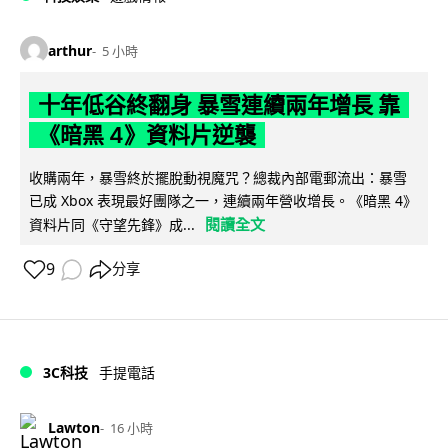
arthur
5 小時
十年低谷終翻身 暴雪連續兩年增長 靠
《暗黑 4》資料片逆襲
收購兩年，暴雪終於擺脫動視魔咒？總裁內部電郵流出：暴雪
已成 Xbox 表現最好團隊之一，連續兩年營收增長。《暗黑 4》
閱讀全文
資料片同《守望先鋒》成...
9
分享
3C科技
手提電話
Lawton
16 小時