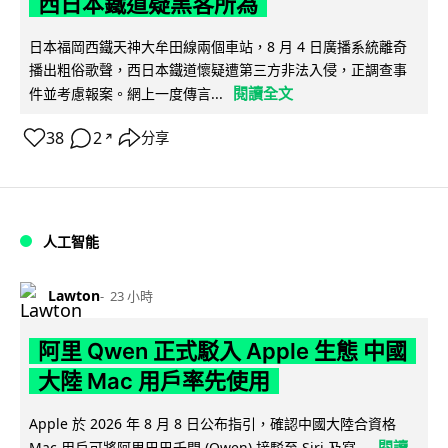
西日本鐵道疑黑客所為
日本福岡西鐵天神大牟田線兩個車站，8 月 4 日廣播系統離奇
播出粗俗歌聲，西日本鐵道懷疑遭第三方非法入侵，正調查事
閱讀全文
件並考慮報案。網上一度傳言...
38
2
分享
↗
人工智能
Lawton
23 小時
阿里 Qwen 正式駁入 Apple 生態 中國
大陸 Mac 用戶率先使用
Apple 於 2026 年 8 月 8 日公布指引，確認中國大陸合資格
閱讀
Mac 用戶可將阿里巴巴千問 (Qwen) 接駁至 Siri 及寫...