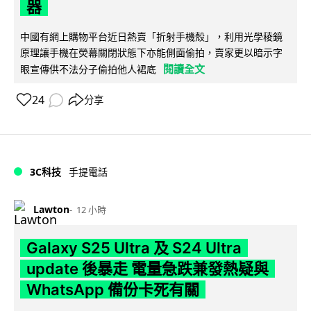
器
中國有網上購物平台近日熱賣「折射手機殼」，利用光學稜鏡
原理讓手機在熒幕關閉狀態下亦能側面偷拍，賣家更以暗示字
閱讀全文
眼宣傳供不法分子偷拍他人裙底
24
分享
3C科技
手提電話
Lawton
12 小時
Galaxy S25 Ultra 及 S24 Ultra
update 後暴走 電量急跌兼發熱疑與
WhatsApp 備份卡死有關