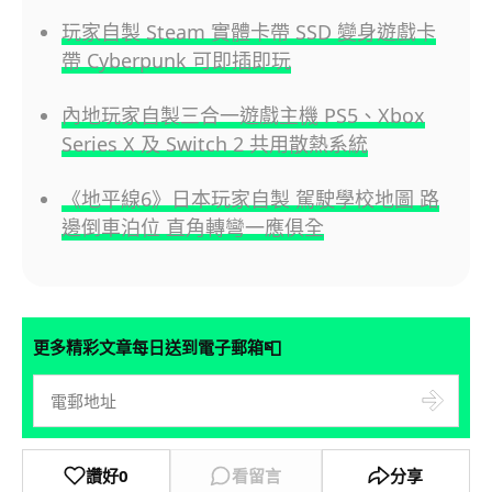
玩家自製 Steam 實體卡帶 SSD 變身遊戲卡
帶 Cyberpunk 可即插即玩
內地玩家自製三合一遊戲主機 PS5、Xbox
Series X 及 Switch 2 共用散熱系統
《地平線6》日本玩家自製 駕駛學校地圖 路
邊倒車泊位 直角轉彎一應俱全
📮
更多精彩文章每日送到電子郵箱
讚好
0
看留言
分享