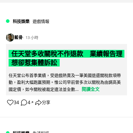
科技娛樂
遊戲情報
藍骨
13 小時
任天堂多收關稅不作退款 業績報告理
想卻惹集體訴訟
任天堂公布首季業績，受遊戲熱賣及一筆美國退還關稅款項帶
動，盈利大幅跑贏預期。惟公司早前曾多次以關稅為由調高美
閱讀全文
國定價，如今關稅被裁定違法並全數...
34
4
分享
↗