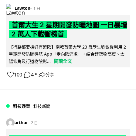
Lawton
1 日
首爾大生 2 星期開發防曬地圖 一日暴增
2 萬人下載衝榜首
【行路都要揀好有遮陰】南韓首爾大學 23 歲學生劉敏俊利用 2
星期開發防曬導航 App「走向陰涼處」，結合建築物高度、太
閱讀全文
陽仰角及行道樹陰影...
100
4
分享
↗
科技娛樂
科技新聞
arthur
2 日