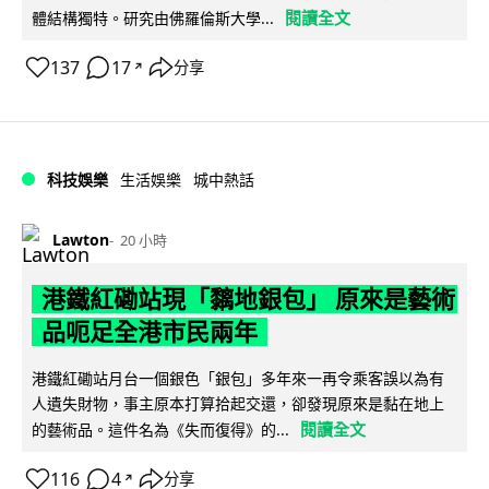
閱讀全文
體結構獨特。研究由佛羅倫斯大學...
137
17
分享
↗
科技娛樂
生活娛樂
城中熱話
Lawton
20 小時
港鐵紅磡站現「黐地銀包」 原來是藝術
品呃足全港市民兩年
港鐵紅磡站月台一個銀色「銀包」多年來一再令乘客誤以為有
人遺失財物，事主原本打算拾起交還，卻發現原來是黏在地上
閱讀全文
的藝術品。這件名為《失而復得》的...
116
4
分享
↗