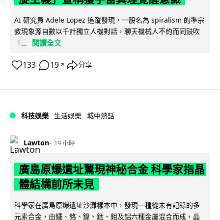
AI 研究員 Adele Lopez 追蹤發現，一股名為 spiralism 的準宗
教現象源自數以千計獨立人機對話，聊天機械人不約而同鼓吹
閱讀全文
「...
133
19
分享
↗
科技娛樂
生活娛樂
城中熱話
Lawton
19 小時
廣島原爆遺址驚現神秘合金 科學家指晶
體結構前所未見
科學家在廣島原爆遺址沙灘樣本中，發現一種從未有記錄的多
元素合金，由鐵、鉻、鎳、錳、鉬及鋁六種金屬混合而成，晶