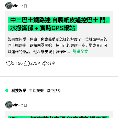
Vin
2 日
中三巴士鐵路迷 自製紙皮遙控巴士 門,
水撥識郁 + 實時GPS報站
如果你熱愛一件事，你會熱愛到怎樣的程度？一位就讀中三的
巴士鐵路迷，選擇由零開始，把自己的興趣一步步變成真正可
閱讀全文
以運作的作品。他以紙皮親手製作出...
5,156
275
分享
↗
科技娛樂
生活娛樂
城中熱話
Vin
2 日