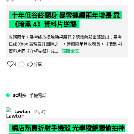
十年低谷終翻身 暴雪連續兩年增長 靠
《暗黑 4》資料片逆襲
收購兩年，暴雪終於擺脫動視魔咒？總裁內部電郵流出：暴雪
已成 Xbox 表現最好團隊之一，連續兩年營收增長。《暗黑 4》
閱讀全文
資料片同《守望先鋒》成...
4
分享
3C科技
手提電話
Lawton
12 小時
網店熱賣折射手機殼 光學稜鏡變偷拍神