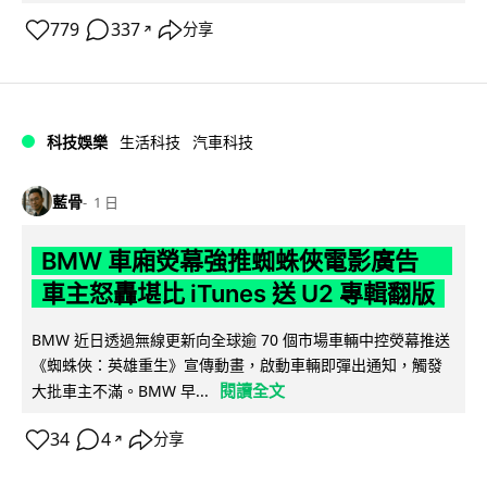
779
337
分享
↗
科技娛樂
生活科技
汽車科技
藍骨
1 日
BMW 車廂熒幕強推蜘蛛俠電影廣告
車主怒轟堪比 iTunes 送 U2 專輯翻版
BMW 近日透過無線更新向全球逾 70 個市場車輛中控熒幕推送
《蜘蛛俠：英雄重生》宣傳動畫，啟動車輛即彈出通知，觸發
閱讀全文
大批車主不滿。BMW 早...
34
4
分享
↗