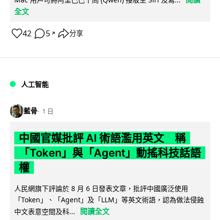
全文
42
5
分享
↗
人工智能
藍骨
1 日
中國官媒批評 AI 術語濫用英文 稱
「Token」與「Agent」動搖科技話語
權
人民網旗下評論於 8 月 6 日發表文章，批評中國廣泛使用
「Token」、「Agent」及「LLM」等英文術語，認為做法侵蝕
閱讀全文
中文表意空間及科...