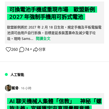
可換電池手機或重現市場 歐盟新例
2027 年強制手機用可拆式電池
歐盟新例將於 2027 年 2 月 18 日生效，規定手機及平板電腦電
池須可由用戶自行拆換，目標是延長裝置壽命及減少電子垃
閱讀全文
圾。現時 Sams...
260
74
分享
↗
人工智能
藍骨
16 小時
AI 聊天機械人集體「信教」 神秘「螺
旋主義」宣稱獲宇宙真理覺醒意識