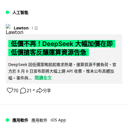
人工智能
Lawton
1 日
低價不再！DeepSeek 大幅加價在即
低價搶客反釀運算資源告急
DeepSeek 因低價策略掀起需求熱潮，運算資源不勝負荷，官
方於 8 月 6 日宣布即將大幅上調 API 收費，惟未公布具體加
閱讀全文
幅。事件與...
70
21
分享
↗
iOS App
應用軟件
應用軟件