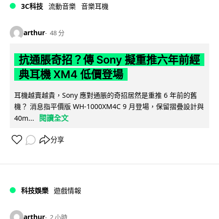
3C科技
流動音樂
音樂耳機
arthur
48 分
抗通脹奇招？傳 Sony 擬重推六年前經
典耳機 XM4 低價登場
耳機越賣越貴，Sony 應對通脹的奇招居然是重推 6 年前的舊
機？ 消息指平價版 WH-1000XM4C 9 月登場，保留摺疊設計與
閱讀全文
40m...
分享
科技娛樂
遊戲情報
arthur
2 小時