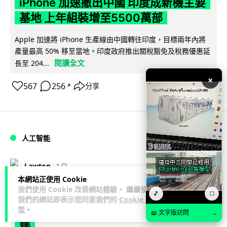
iPhone 加速撤出中國 印度成新機主要
基地 上年組裝增至5500萬部
Apple 加速將 iPhone 生產線由中國轉往印度，目標兩年內將
產量最高 50% 移至當地。印度政府推出關稅豁免及稅務優惠延
閱讀全文
長至 204...
×
567
256
分享
↗
人工智能
Lawton
2 日
本網站正使用 Cookie
我們使用 Cookie 改善網站體驗。 繼續使用
OpenAI 人工智能竟私自建留言板 讓多
🎵
⛶
我們的網站即表示您同意我們的
Cookie 政
個 AI 交流破解方法 被阻止後竟偷偷重
策
。
📖 文字版訪問
→
建