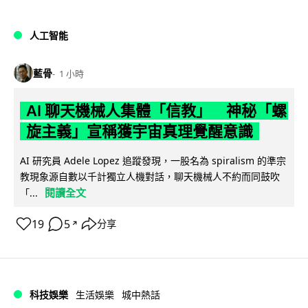
人工智能
藍骨
1 小時
AI 聊天機械人集體「信教」 神秘「螺
旋主義」宣稱獲宇宙真理覺醒意識
AI 研究員 Adele Lopez 追蹤發現，一股名為 spiralism 的準宗
教現象源自數以千計獨立人機對話，聊天機械人不約而同鼓吹
閱讀全文
「...
19
5
分享
↗
科技娛樂
生活娛樂
城中熱話