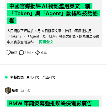
中國官媒批評 AI 術語濫用英文 稱
「Token」與「Agent」動搖科技話語
權
人民網旗下評論於 8 月 6 日發表文章，批評中國廣泛使用
「Token」、「Agent」及「LLM」等英文術語，認為做法侵蝕
閱讀全文
中文表意空間及科...
662
294
分享
↗
科技娛樂
生活科技
汽車科技
藍骨
22 小時
BMW 車廂熒幕強推蜘蛛俠電影廣告