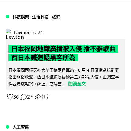
科技娛樂
生活科技
旅遊
Lawton
7 小時
日本福岡地鐵廣播被入侵 播不雅歌曲
西日本鐵道疑黑客所為
日本福岡西鐵天神大牟田線兩個車站，8 月 4 日廣播系統離奇
播出粗俗歌聲，西日本鐵道懷疑遭第三方非法入侵，正調查事
閱讀全文
件並考慮報案。網上一度傳言...
36
2
分享
↗
人工智能