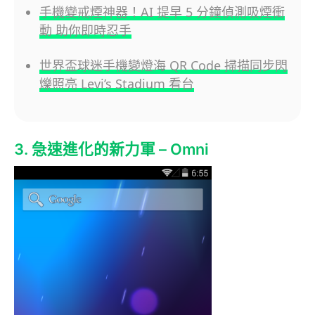
手機變戒煙神器！AI 提早 5 分鐘偵測吸煙衝
動 助你即時忍手
世界盃球迷手機變燈海 QR Code 掃描同步閃
爍照亮 Levi’s Stadium 看台
3. 急速進化的新力軍 – Omni