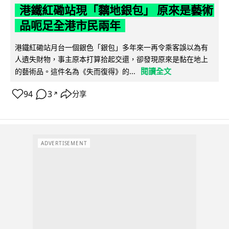
港鐵紅磡站現「黐地銀包」 原來是藝術
品呃足全港市民兩年
港鐵紅磡站月台一個銀色「銀包」多年來一再令乘客誤以為有
人遺失財物，事主原本打算拾起交還，卻發現原來是黏在地上
閱讀全文
的藝術品。這件名為《失而復得》的...
94
3
分享
↗
ADVERTISEMENT