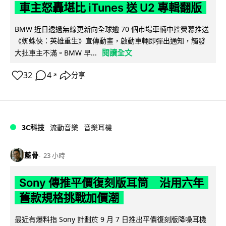
車主怒轟堪比 iTunes 送 U2 專輯翻版
BMW 近日透過無線更新向全球逾 70 個市場車輛中控熒幕推送
《蜘蛛俠：英雄重生》宣傳動畫，啟動車輛即彈出通知，觸發
閱讀全文
大批車主不滿。BMW 早...
32
4
分享
↗
3C科技
流動音樂
音樂耳機
藍骨
23 小時
Sony 傳推平價復刻版耳筒 沿用六年
舊款規格挑戰加價潮
最近有爆料指 Sony 計劃於 9 月 7 日推出平價復刻版降噪耳機