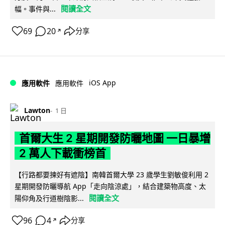
閱讀全文
幅。事件與...
69
20
分享
↗
iOS App
應用軟件
應用軟件
Lawton
1 日
首爾大生 2 星期開發防曬地圖 一日暴增
2 萬人下載衝榜首
【行路都要揀好有遮陰】南韓首爾大學 23 歲學生劉敏俊利用 2
星期開發防曬導航 App「走向陰涼處」，結合建築物高度、太
閱讀全文
陽仰角及行道樹陰影...
96
4
分享
↗