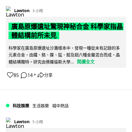
Lawton
3 小時
廣島原爆遺址驚現神秘合金 科學家指晶
體結構前所未見
科學家在廣島原爆遺址沙灘樣本中，發現一種從未有記錄的多
元素合金，由鐵、鉻、鎳、錳、鉬及鋁六種金屬混合而成，晶
閱讀全文
體結構獨特。研究由佛羅倫斯大學...
85
14
分享
↗
科技娛樂
生活娛樂
城中熱話
Lawton
5 小時