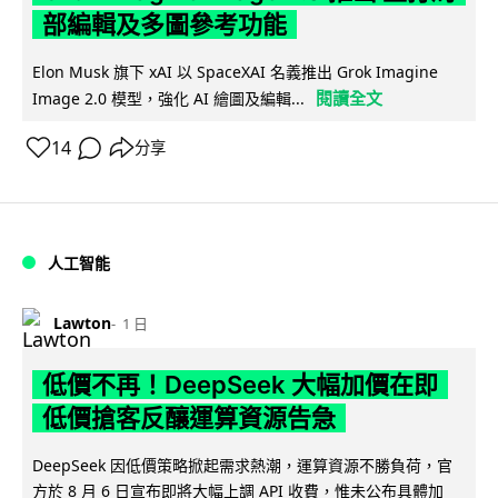
部編輯及多圖參考功能
Elon Musk 旗下 xAI 以 SpaceXAI 名義推出 Grok Imagine
閱讀全文
Image 2.0 模型，強化 AI 繪圖及編輯...
14
分享
人工智能
Lawton
1 日
低價不再！DeepSeek 大幅加價在即
低價搶客反釀運算資源告急
DeepSeek 因低價策略掀起需求熱潮，運算資源不勝負荷，官
方於 8 月 6 日宣布即將大幅上調 API 收費，惟未公布具體加