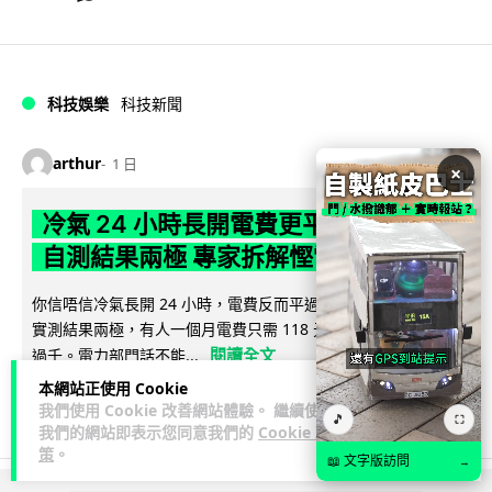
科技娛樂
科技新聞
arthur
1 日
×
冷氣 24 小時長開電費更平？內地網民
自測結果兩極 專家拆解慳電邏輯
你信唔信冷氣長開 24 小時，電費反而平過開開關關？內地網民
實測結果兩極，有人一個月電費只需 118 元人民幣，有人飆到
閱讀全文
過千。電力部門話不能...
本網站正使用 Cookie
39
分享
我們使用 Cookie 改善網站體驗。 繼續使用
🎵
⛶
我們的網站即表示您同意我們的
Cookie 政
策
。
📖 文字版訪問
→