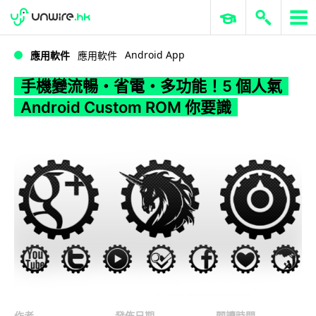
WWDC 2026
GenAI 與雲端科技專區
ERP 與商業 AI
手機變流暢・省電・多功能！5 個人氣 Android Custom ROM 你要識
Android App
應用軟件
應用軟件
手機變流暢・省電・多功能！5 個人氣
Android Custom ROM 你要識
作者
發佈日期
閱讀時間