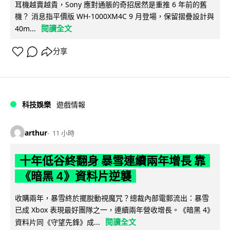
耳機越賣越貴，Sony 應對通脹的奇招居然是重推 6 年前的舊
機？ 消息指平價版 WH-1000XM4C 9 月登場，保留摺疊設計與
閱讀全文
40m...
分享
科技娛樂
遊戲情報
arthur
11 小時
十年低谷終翻身 暴雪連續兩年增長 靠
《暗黑 4》資料片逆襲
收購兩年，暴雪終於擺脫動視魔咒？總裁內部電郵流出：暴雪
已成 Xbox 表現最好團隊之一，連續兩年營收增長。《暗黑 4》
閱讀全文
資料片同《守望先鋒》成...