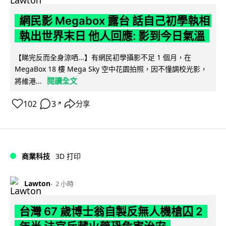
網民影 Megabox 露台 話自己初學執相
執出世界末日 他人回應: 影到今日氣溫
【睇完反而全身涼哂...】有網民初學攝影不足 1 個月，在
MegaBox 18 樓 Mega Sky 空中花園拍照，因不懂調校光影，
閱讀全文
將維港...
102
3
分享
↗
商業科技
3D 打印
Lawton
2 小時
台灣 67 歲博士翁自製反無人機槍囚 2