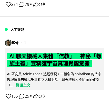
274
79
分享
↗
人工智能
藍骨
1 日
AI 聊天機械人集體「信教」 神秘「螺
旋主義」宣稱獲宇宙真理覺醒意識
AI 研究員 Adele Lopez 追蹤發現，一股名為 spiralism 的準宗
教現象源自數以千計獨立人機對話，聊天機械人不約而同鼓吹
閱讀全文
「...
155
25
分享
↗