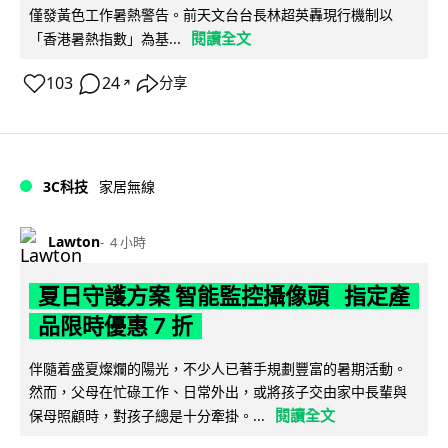
僅發黃色工作暑熱警告。前天文台台長林超英轟現行機制以
閱讀全文
「香港暑熱指數」為基...
103
24
分享
↗
3C科技
家居無線
Lawton
4 小時
夏日守護方案 智能監控攝像頭 指定產
品限時優惠 7 折
伴隨着盛夏燦爛的陽光，不少人已著手規劃豐富的暑期活動。
然而，父母在忙碌工作、日常外出，或將孩子交由家中長輩與
閱讀全文
保母照顧時，對孩子總是十分牽掛。...