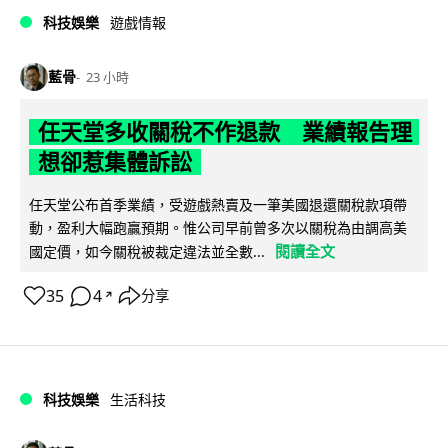
科技娛樂
遊戲情報
藍骨
23 小時
任天堂多收關稅不作退款 業績報告理
想卻惹集體訴訟
任天堂公布首季業績，受遊戲熱賣及一筆美國退還關稅款項帶
動，盈利大幅跑贏預期。惟公司早前曾多次以關稅為由調高美
閱讀全文
國定價，如今關稅被裁定違法並全數...
35
4
分享
↗
科技娛樂
生活科技