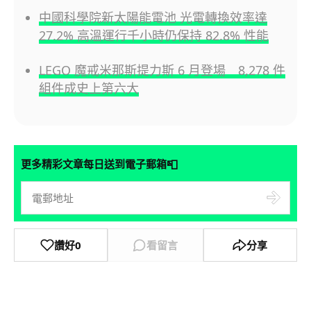
中國科學院新太陽能電池 光電轉換效率達
27.2% 高溫運行千小時仍保持 82.8% 性能
LEGO 魔戒米那斯提力斯 6 月登場 8,278 件
組件成史上第六大
📮
更多精彩文章每日送到電子郵箱
讚好
0
看留言
分享