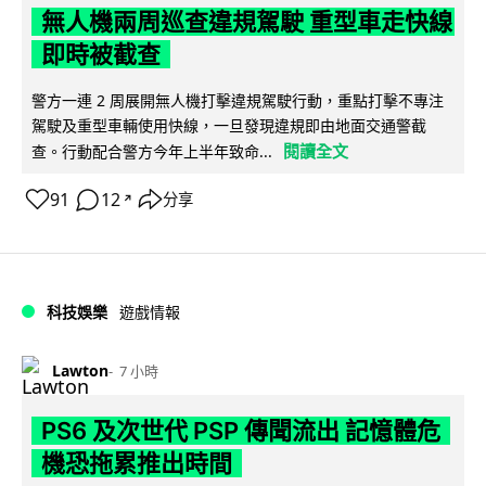
無人機兩周巡查違規駕駛 重型車走快線
即時被截查
警方一連 2 周展開無人機打擊違規駕駛行動，重點打擊不專注
駕駛及重型車輛使用快線，一旦發現違規即由地面交通警截
閱讀全文
查。行動配合警方今年上半年致命...
91
12
分享
↗
科技娛樂
遊戲情報
Lawton
7 小時
PS6 及次世代 PSP 傳聞流出 記憶體危
機恐拖累推出時間