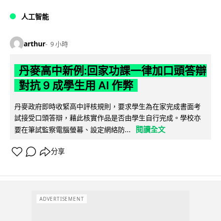
人工智能
arthur
9 小時
丹麥高中新例:回家功課一律加口頭答辯
對抗 9 成學生用 AI 作弊
丹麥政府即時收緊高中評核規則，要求學生為在家完成書面考
試接受口頭答辯，藉此核實作品是否由學生自行完成。學校亦
閱讀全文
要在筆試監察電腦螢幕、設定網絡防...
分享
ADVERTISEMENT