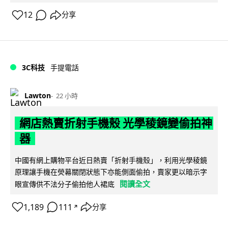
12
分享
3C科技
手提電話
Lawton
22 小時
網店熱賣折射手機殼 光學稜鏡變偷拍神
器
中國有網上購物平台近日熱賣「折射手機殼」，利用光學稜鏡
原理讓手機在熒幕關閉狀態下亦能側面偷拍，賣家更以暗示字
閱讀全文
眼宣傳供不法分子偷拍他人裙底
1,189
111
分享
↗