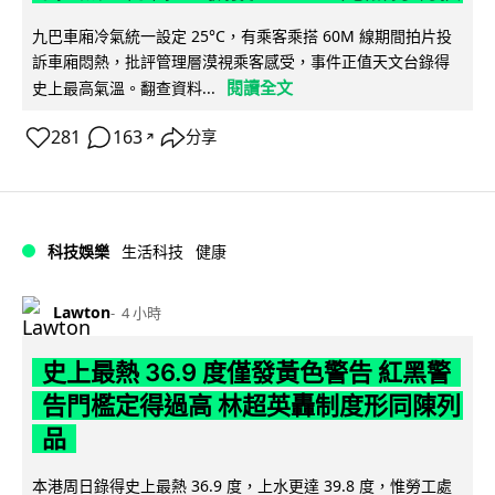
九巴車廂冷氣統一設定 25°C，有乘客乘搭 60M 線期間拍片投
訴車廂悶熱，批評管理層漠視乘客感受，事件正值天文台錄得
閱讀全文
史上最高氣溫。翻查資料...
281
163
分享
↗
科技娛樂
生活科技
健康
Lawton
4 小時
史上最熱 36.9 度僅發黃色警告 紅黑警
告門檻定得過高 林超英轟制度形同陳列
品
本港周日錄得史上最熱 36.9 度，上水更達 39.8 度，惟勞工處