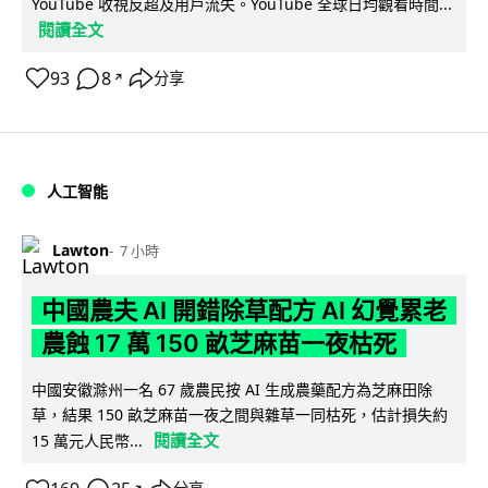
YouTube 收視反超及用戶流失。YouTube 全球日均觀看時間...
閱讀全文
93
8
分享
↗
人工智能
Lawton
7 小時
中國農夫 AI 開錯除草配方 AI 幻覺累老
農蝕 17 萬 150 畝芝麻苗一夜枯死
中國安徽滁州一名 67 歲農民按 AI 生成農藥配方為芝麻田除
草，結果 150 畝芝麻苗一夜之間與雜草一同枯死，估計損失約
閱讀全文
15 萬元人民幣...