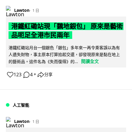
Lawton
1 日
港鐵紅磡站現「黐地銀包」 原來是藝術
品呃足全港市民兩年
港鐵紅磡站月台一個銀色「銀包」多年來一再令乘客誤以為有
人遺失財物，事主原本打算拾起交還，卻發現原來是黏在地上
閱讀全文
的藝術品。這件名為《失而復得》的...
123
4
分享
↗
人工智能
Lawton
1 日