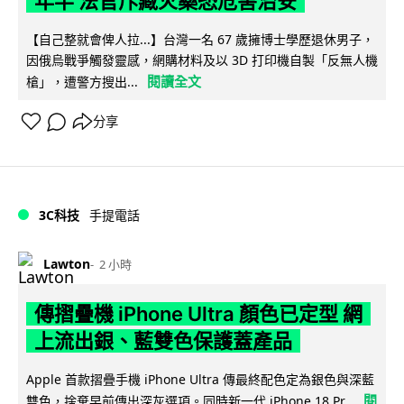
年半 法官斥藏火藥恐危害治安
【自己整就會俾人拉...】台灣一名 67 歲擁博士學歷退休男子，
因俄烏戰爭觸發靈感，網購材料及以 3D 打印機自製「反無人機
閱讀全文
槍」，遭警方搜出...
分享
3C科技
手提電話
Lawton
2 小時
傳摺疊機 iPhone Ultra 顏色已定型 網
上流出銀、藍雙色保護蓋產品
Apple 首款摺疊手機 iPhone Ultra 傳最終配色定為銀色與深藍
閱
雙色，捨棄早前傳出深灰選項。同時新一代 iPhone 18 Pr...