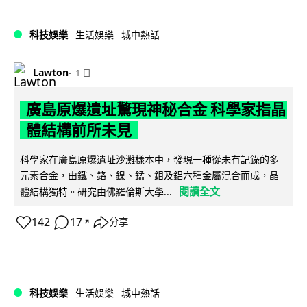
科技娛樂
生活娛樂
城中熱話
Lawton
1 日
廣島原爆遺址驚現神秘合金 科學家指晶
體結構前所未見
科學家在廣島原爆遺址沙灘樣本中，發現一種從未有記錄的多
元素合金，由鐵、鉻、鎳、錳、鉬及鋁六種金屬混合而成，晶
閱讀全文
體結構獨特。研究由佛羅倫斯大學...
142
17
分享
↗
科技娛樂
生活娛樂
城中熱話