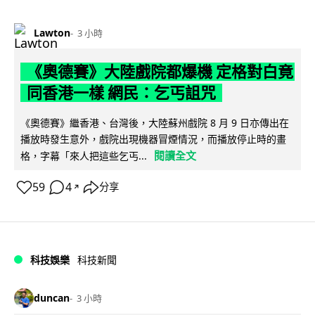
Lawton
3 小時
《奧德賽》大陸戲院都爆機 定格對白竟
同香港一樣 網民：乞丐詛咒
《奧德賽》繼香港、台灣後，大陸蘇州戲院 8 月 9 日亦傳出在
播放時發生意外，戲院出現機器冒煙情況，而播放停止時的畫
閱讀全文
格，字幕「來人把這些乞丐...
59
4
分享
↗
科技娛樂
科技新聞
duncan
3 小時