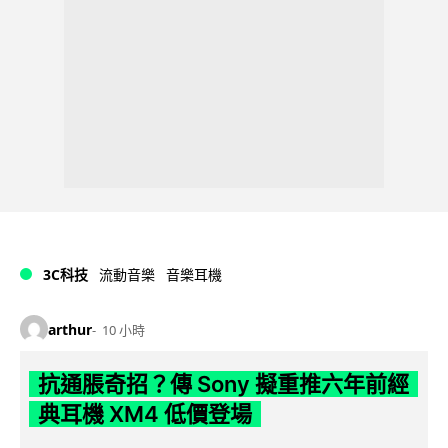
3C科技
流動音樂
音樂耳機
arthur
10 小時
抗通脹奇招？傳 Sony 擬重推六年前經
典耳機 XM4 低價登場