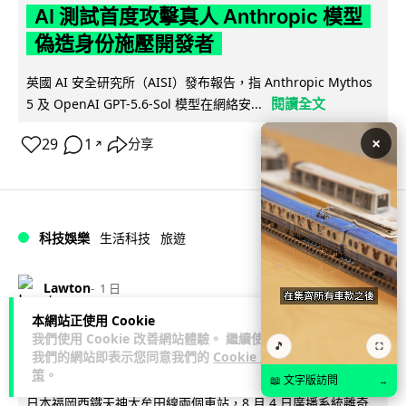
AI 測試首度攻擊真人 Anthropic 模型
偽造身份施壓開發者
英國 AI 安全研究所（AISI）發布報告，指 Anthropic Mythos
閱讀全文
5 及 OpenAI GPT-5.6-Sol 模型在網絡安...
×
29
1
分享
↗
科技娛樂
生活科技
旅遊
Lawton
1 日
本網站正使用 Cookie
日本福岡地鐵廣播被入侵 播不雅歌曲
我們使用 Cookie 改善網站體驗。 繼續使用
🎵
⛶
我們的網站即表示您同意我們的
Cookie 政
西日本鐵道疑黑客所為
策
。
📖 文字版訪問
→
日本福岡西鐵天神大牟田線兩個車站，8 月 4 日廣播系統離奇