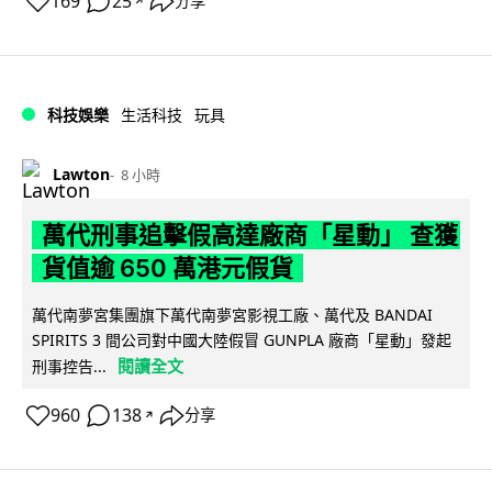
169
25
分享
↗
科技娛樂
生活科技
玩具
Lawton
8 小時
萬代刑事追擊假高達廠商「星動」 查獲
貨值逾 650 萬港元假貨
萬代南夢宮集團旗下萬代南夢宮影視工廠、萬代及 BANDAI
SPIRITS 3 間公司對中國大陸假冒 GUNPLA 廠商「星動」發起
閱讀全文
刑事控告...
960
138
分享
↗