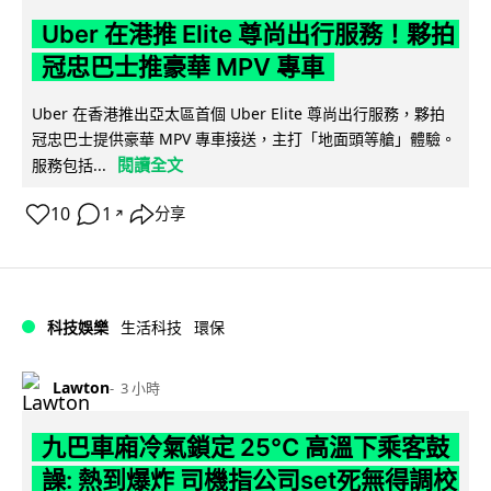
Uber 在港推 Elite 尊尚出行服務！夥拍
冠忠巴士推豪華 MPV 專車
Uber 在香港推出亞太區首個 Uber Elite 尊尚出行服務，夥拍
冠忠巴士提供豪華 MPV 專車接送，主打「地面頭等艙」體驗。
閱讀全文
服務包括...
10
1
分享
↗
科技娛樂
生活科技
環保
Lawton
3 小時
九巴車廂冷氣鎖定 25°C 高溫下乘客鼓
譟: 熱到爆炸 司機指公司set死無得調校