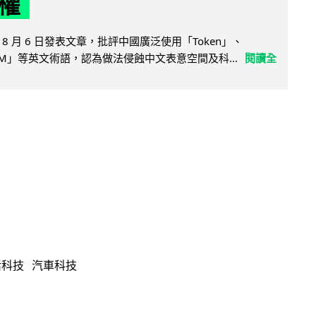
權
8 月 6 日發表文章，批評中國廣泛使用「Token」、
LLM」等英文術語，認為做法侵蝕中文表意空間及科...
閱讀全
活科技
汽車科技