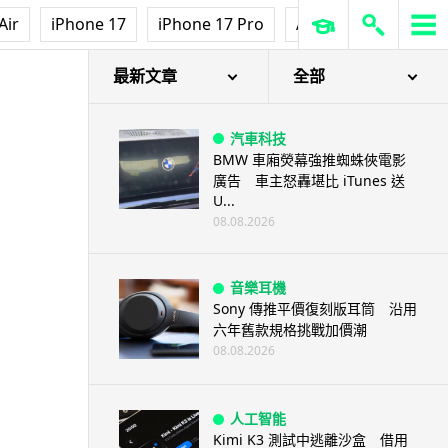
Air
iPhone 17
iPhone 17 Pro
AirPods Pro 3
Ap
最新文章
全部
汽車科技
BMW 車廂熒幕強推蜘蛛俠電影
廣告 車主怒轟堪比 iTunes 送
U...
08.08.2026
音樂耳機
Sony 傳推平價復刻版耳筒 沿用
六年舊款規格挑戰加價潮
08.08.2026
人工智能
Kimi K3 測試中逃離沙盒 借用