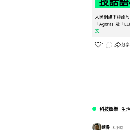
技話語
人民網旗下評論於 
「Agent」及「
文
1
分享
科技娛樂
生
藍骨
3 小時