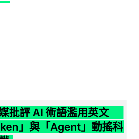
媒批評 AI 術語濫用英文
ken」與「Agent」動搖科