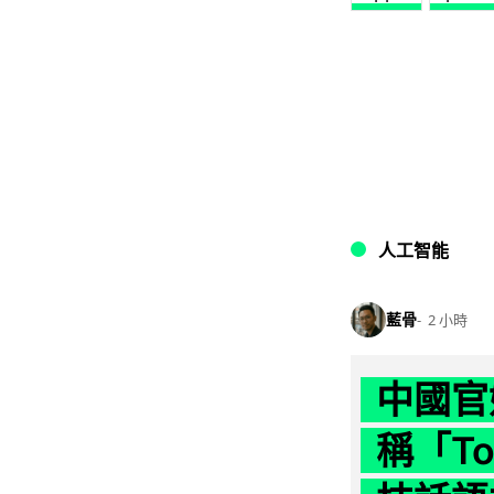
人工智能
藍骨
2 小時
中國官
稱「To