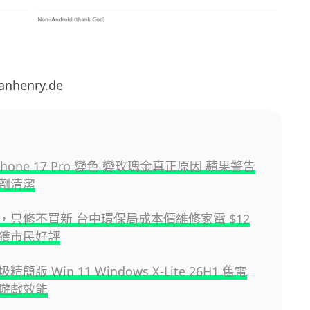
anhenry.de
Phone 17 Pro 變色 變玫瑰金真正原因 蘋果警告
劑清潔
，只修不買新 台中環保局成本價維修家電 $12
獲市民好評
簡版 Win 11 Windows X-Lite 26H1 舊電
遊戲效能