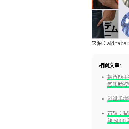
來源：akihabar
相關文章:
被智能手
智能助聽
港鐵手機
市調：智
線 500