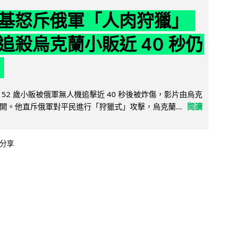
基怒斥俄軍「人肉狩獵」
追殺烏克蘭小販近 40 秒仍
52 歲小販被俄軍無人機追擊近 40 秒後被炸傷，影片由烏克
開。他直斥俄軍對平民進行「狩獵式」攻擊，烏克蘭...
閱讀
分享