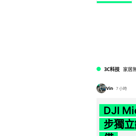
3C科技
家居
Vin
7 小時
DJI M
步獨立錄