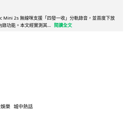
Mic Mini 2s 無線咪支援「四發一收」分軌錄音，並首度下放
 浮點內錄功能。本文經實測其...
閱讀全文
活娛樂
城中熱話