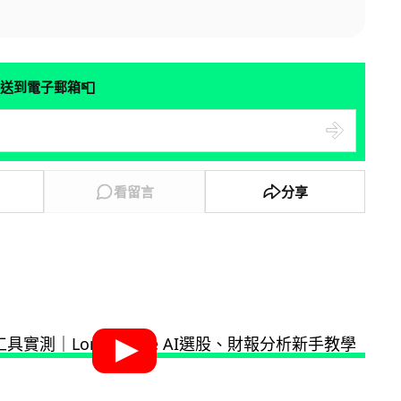
📮
送到電子郵箱
看留言
分享