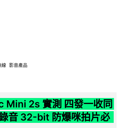
無線
影音產品
ic Mini 2s 實測 四發一收同
音 32-bit 防爆咪拍片必