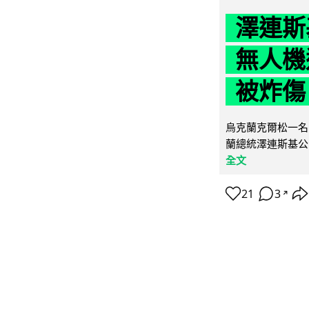
澤連斯
無人機
被炸傷
烏克蘭克爾松一名 
蘭總統澤連斯基公
全文
21
3
↗