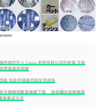
anews
機吞噬的巨人 Casio 老將拯救公司的故事 全新
裝置冀重返榮耀
墮軌 智能手錶遙控錄罕見視角
能手機鏡頭數量連續下降 廠商轉向高解像路
0 萬像素成主流