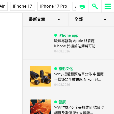
Air
iPhone 17
iPhone 17 Pro
AirPods Pro 3
Ap
最新文章
全部
iPhone app
歐盟再發功 Apple 終答應
iPhone 跨機剪貼簿將可貼 ...
04.08.2026
攝影文化
Sony 授權鏡頭名單公佈 中國廠
平價鏡頭全數缺席 Nikon 已...
04.08.2026
健康
室內空氣 40 度暑熱難耐 德國空
調普及率僅 3% 大眾繼...