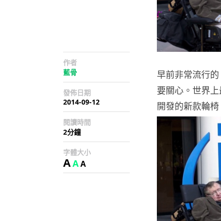
作者
藍骨
早前非常流行的
要關心。世界上最
發佈日期
2014-09-12
開發的新款輪椅
閱讀時間
2分鐘
字體大小
A
A
A