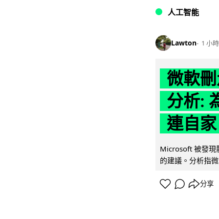
人工智能
Lawton
1 小時
微軟刪走
分析: 
連自家 
Microsoft 
的建議。分析指微軟同
分享