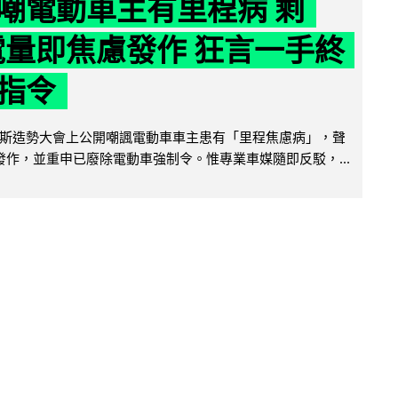
嘲電動車主有里程病 剩
 電量即焦慮發作 狂言一手終
指令
斯造勢大會上公開嘲諷電動車車主患有「里程焦慮病」，聲
便發作，並重申已廢除電動車強制令。惟專業車媒隨即反駁，...