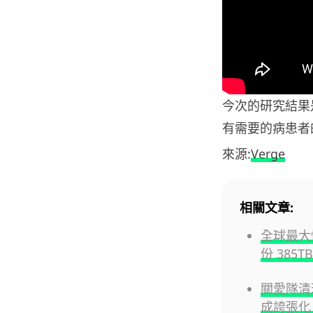
今次的研究結果是
有需要的病患者
來源:
Verge
相關文章:
全球最大懷
份 385
關愛隊清
成誇張化