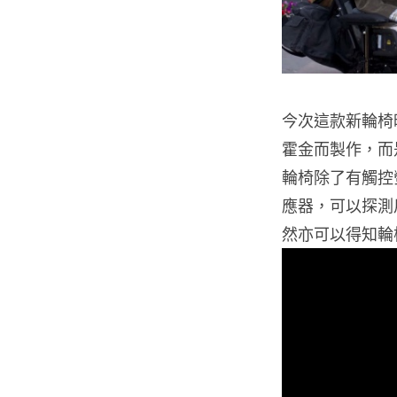
今次這款新輪椅時 I
霍金而製作，而
輪椅除了有觸控
應器，可以探測
然亦可以得知輪