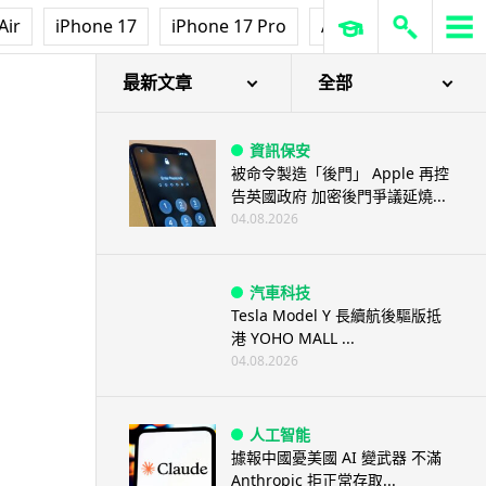
Air
iPhone 17
iPhone 17 Pro
AirPods Pro 3
Ap
最新文章
全部
資訊保安
被命令製造「後門」 Apple 再控
告英國政府 加密後門爭議延燒...
04.08.2026
汽車科技
Tesla Model Y 長續航後驅版抵
港 YOHO MALL ...
04.08.2026
人工智能
據報中國憂美國 AI 變武器 不滿
Anthropic 拒正常存取...