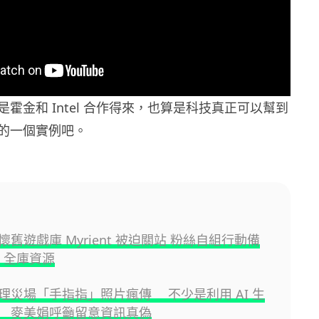
霍金和 Intel 合作得來，也算是科技真正可以幫到
的一個實例吧。
舊遊戲庫 Myrient 被迫關站 粉絲自組行動備
TB 全庫資源
理災場「手指指」照片瘋傳 不少是利用 AI 生
 麥美娟呼籲留意資訊真偽