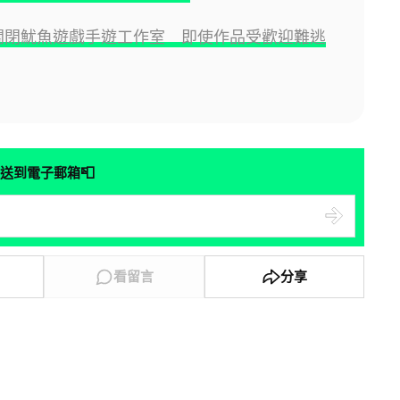
lix 關閉魷魚遊戲手遊工作室 即使作品受歡迎難逃
📮
送到電子郵箱
看留言
分享